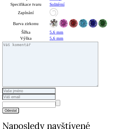
Specifikace tvaru
Solitérní
Zapínání
Barva zirkonu
Šířka
5,6 mm
Výška
5,6 mm
Odeslat
Naposledy navštívené