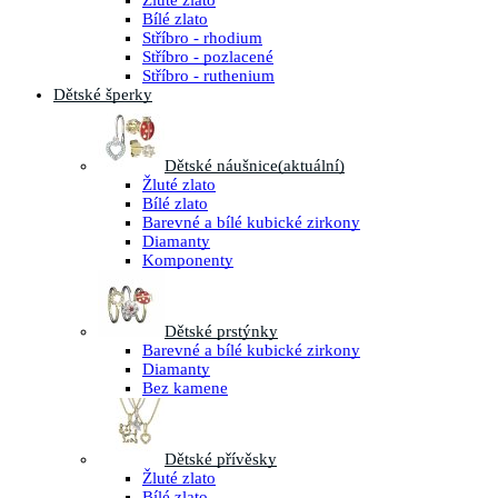
Žluté zlato
Bílé zlato
Stříbro - rhodium
Stříbro - pozlacené
Stříbro - ruthenium
Dětské šperky
Dětské náušnice
(aktuální)
Žluté zlato
Bílé zlato
Barevné a bílé kubické zirkony
Diamanty
Komponenty
Dětské prstýnky
Barevné a bílé kubické zirkony
Diamanty
Bez kamene
Dětské přívěsky
Žluté zlato
Bílé zlato