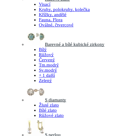
Visací
Kruhy, polokruhy, kolečka
Křížky, andělé
Fauna, Flora
Oválné, čtvercové
Barevné a bílé kubické zirkony
Bílý
Růžový
Červený
Tm.modrý
Sv.modrý
+ 1 další
Zelený
S diamanty
Žluté zlato
Bílé zlato
Růžové zlato
S perlou