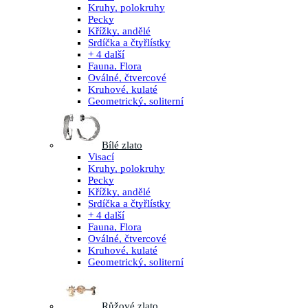
Kruhy, polokruhy
Pecky
Křížky, andělé
Srdíčka a čtyřlístky
+ 4 další
Fauna, Flora
Oválné, čtvercové
Kruhové, kulaté
Geometrický, soliterní
Bílé zlato
Visací
Kruhy, polokruhy
Pecky
Křížky, andělé
Srdíčka a čtyřlístky
+ 4 další
Fauna, Flora
Oválné, čtvercové
Kruhové, kulaté
Geometrický, soliterní
Růžové zlato