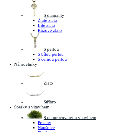
S diamanty
Žluté zlato
Bílé zlato
Růžové zlato
S perlou
S bílou perlou
S černou perlou
Náhrdelníky
Zlato
Stříbro
Šperky s vltavínem
S neopracovaným vltavínem
Prsteny
Náušnice