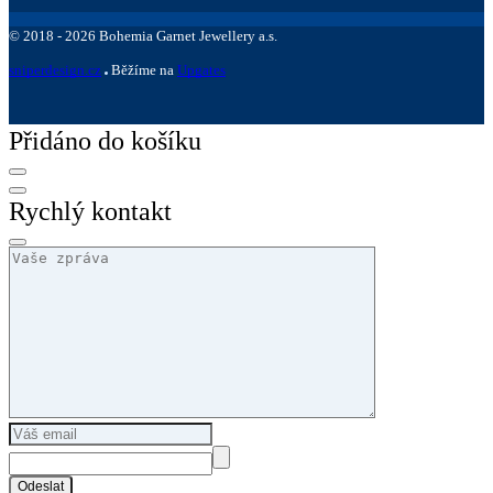
©
2018 -
2026
Bohemia Garnet Jewellery a.s.
sniperdesign.cz
Běžíme na
Upgates
Přidáno do košíku
Rychlý kontakt
Odeslat