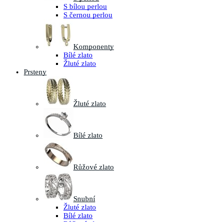
S bílou perlou
S černou perlou
Komponenty
Bílé zlato
Žluté zlato
Prsteny
Žluté zlato
Bílé zlato
Růžové zlato
Snubní
Žluté zlato
Bílé zlato