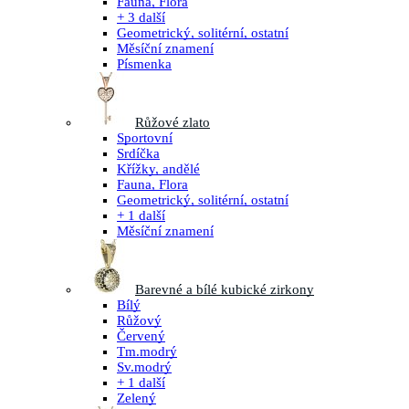
Fauna, Flora
+ 3 další
Geometrický, solitérní, ostatní
Měsíční znamení
Písmenka
Růžové zlato
Sportovní
Srdíčka
Křížky, andělé
Fauna, Flora
Geometrický, solitérní, ostatní
+ 1 další
Měsíční znamení
Barevné a bílé kubické zirkony
Bílý
Růžový
Červený
Tm.modrý
Sv.modrý
+ 1 další
Zelený