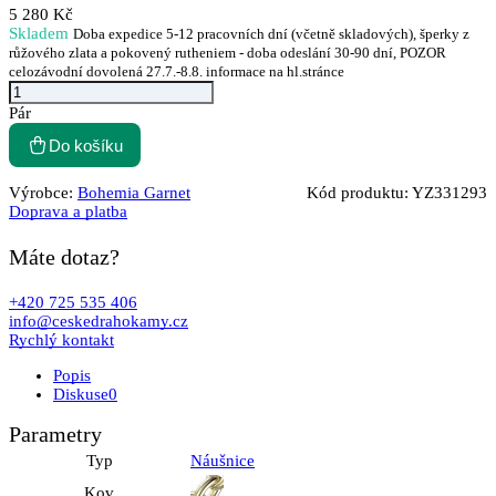
5 280 Kč
Skladem
Doba expedice 5-12 pracovních dní (včetně skladových), šperky z
růžového zlata a pokovený rutheniem - doba odeslání 30-90 dní, POZOR
celozávodní dovolená 27.7.-8.8. informace na hl.stránce
Pár
Do košíku
Výrobce:
Bohemia Garnet
Kód produktu:
YZ331293
Doprava a platba
Máte dotaz?
+420 725 535 406
info@ceskedrahokamy.cz
Rychlý kontakt
Popis
Diskuse
0
Parametry
Typ
Náušnice
Kov