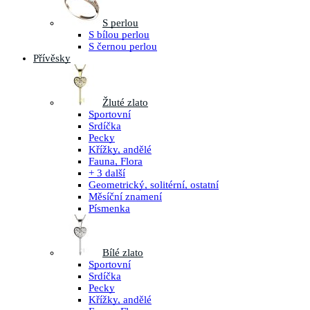
S perlou
S bílou perlou
S černou perlou
Přívěsky
Žluté zlato
Sportovní
Srdíčka
Pecky
Křížky, andělé
Fauna, Flora
+ 3 další
Geometrický, solitérní, ostatní
Měsíční znamení
Písmenka
Bílé zlato
Sportovní
Srdíčka
Pecky
Křížky, andělé