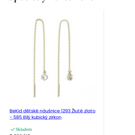
BeKid dětské náušnice 1293 Žluté zlato
- 585 Bílý kubický zirkon
Skladem