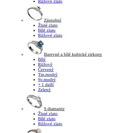
Růžové zlato
Zásnubní
Žluté zlato
Bílé zlato
Růžové zlato
Barevné a bílé kubické zirkony
Bílý
Růžový
Červený
Tm.modrý
Sv.modrý
+ 1 další
Zelený
S diamanty
Žluté zlato
Bílé zlato
Růžové zlato