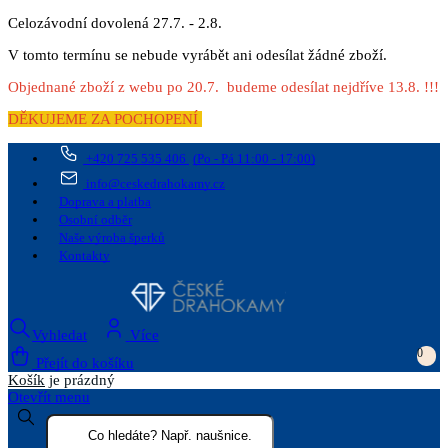
Celozávodní dovolená 27.7. - 2.8.
V tomto termínu se nebude vyrábět ani odesílat žádné zboží.
Objednané zboží z webu po 20.7. budeme odesílat nejdříve 13.8. !!!
DĚKUJEME ZA POCHOPENÍ
+420 725 535 406
(Po - Pá 11:00 - 17:00)
info@ceskedrahokamy.cz
Doprava a platba
Osobní odběr
Naše výroba šperků
Kontakty
Vyhledat
Více
0
Přejít do košíku
Košík
je prázdný
Otevřít menu