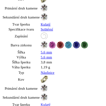
Primární druh kamene
Sekundární druh kamene
Tvar šperku
Kulatý
Specifikace tvaru
Solitérní
Zapínání
Barva zirkonu
Šířka
5,6 mm
Výška
5,6 mm
Šířka šperku
3,8 mm
Váha šperku
1,19 g
Typ
Náušnice
Kov
Primární druh kamene
Sekundární druh kamene
Tvar šperku
Kulatý