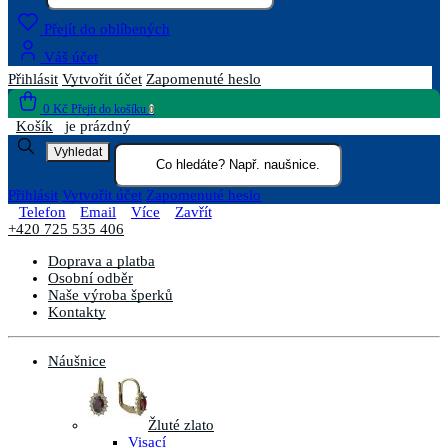
Přejít do oblíbených
Váš účet
Přihlásit
Vytvořit účet
Zapomenuté heslo
0 Kč
Přejít do košíku
0
Košík
je prázdný
Vyhledat
Přihlásit
Vytvořit účet
Zapomenuté heslo
Telefon
Email
Více
Zavřít
+420 725 535 406
Doprava a platba
Osobní odběr
Naše výroba šperků
Kontakty
Náušnice
Žluté zlato
Visací