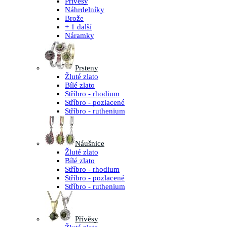
Přívěsy
Náhrdelníky
Brože
+ 1 další
Náramky
Prsteny
Žluté zlato
Bílé zlato
Stříbro - rhodium
Stříbro - pozlacené
Stříbro - ruthenium
Náušnice
Žluté zlato
Bílé zlato
Stříbro - rhodium
Stříbro - pozlacené
Stříbro - ruthenium
Přívěsy