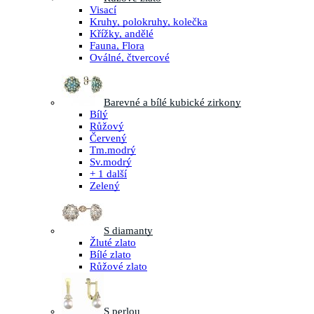
Visací
Kruhy, polokruhy, kolečka
Křížky, andělé
Fauna, Flora
Oválné, čtvercové
Barevné a bílé kubické zirkony
Bílý
Růžový
Červený
Tm.modrý
Sv.modrý
+ 1 další
Zelený
S diamanty
Žluté zlato
Bílé zlato
Růžové zlato
S perlou