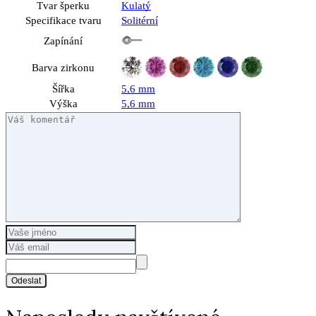
Tvar šperku
Kulatý
Specifikace tvaru
Solitérní
Zapínání
Barva zirkonu
Šířka
5,6 mm
Výška
5,6 mm
Odeslat