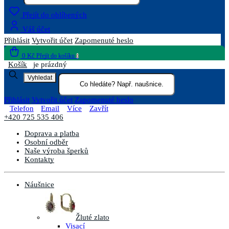
Přejít do oblíbených
Váš účet
Přihlásit
Vytvořit účet
Zapomenuté heslo
0 Kč
Přejít do košíku
0
Košík
je prázdný
Vyhledat
Přihlásit
Vytvořit účet
Zapomenuté heslo
Telefon
Email
Více
Zavřít
+420 725 535 406
Doprava a platba
Osobní odběr
Naše výroba šperků
Kontakty
Náušnice
Žluté zlato
Visací