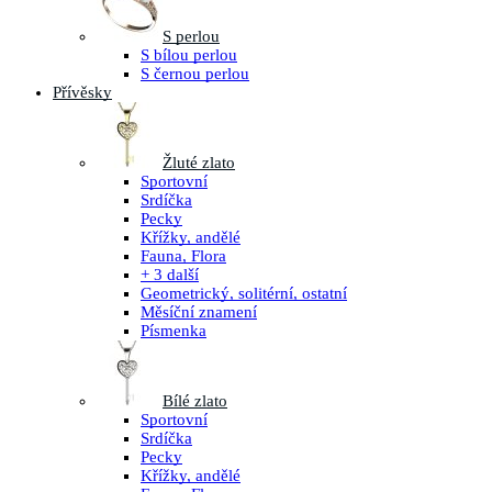
S perlou
S bílou perlou
S černou perlou
Přívěsky
Žluté zlato
Sportovní
Srdíčka
Pecky
Křížky, andělé
Fauna, Flora
+ 3 další
Geometrický, solitérní, ostatní
Měsíční znamení
Písmenka
Bílé zlato
Sportovní
Srdíčka
Pecky
Křížky, andělé