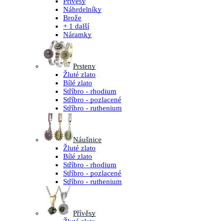
Přívěsy
Náhrdelníky
Brože
+ 1 další
Náramky
Prsteny
Žluté zlato
Bílé zlato
Stříbro - rhodium
Stříbro - pozlacené
Stříbro - ruthenium
Náušnice
Žluté zlato
Bílé zlato
Stříbro - rhodium
Stříbro - pozlacené
Stříbro - ruthenium
Přívěsy