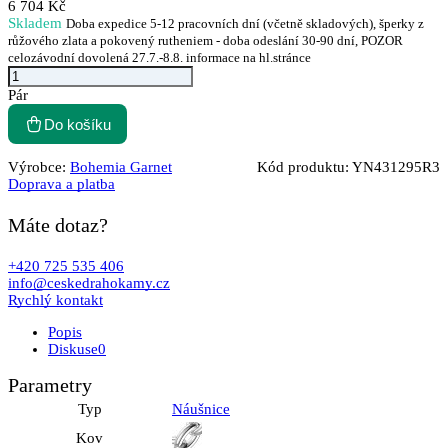
6 704 Kč
Skladem
Doba expedice 5-12 pracovních dní (včetně skladových), šperky z
růžového zlata a pokovený rutheniem - doba odeslání 30-90 dní, POZOR
celozávodní dovolená 27.7.-8.8. informace na hl.stránce
Pár
Do košíku
Výrobce:
Bohemia Garnet
Kód produktu:
YN431295R3
Doprava a platba
Máte dotaz?
+420 725 535 406
info@ceskedrahokamy.cz
Rychlý kontakt
Popis
Diskuse
0
Parametry
Typ
Náušnice
Kov