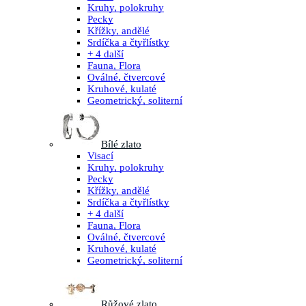
Kruhy, polokruhy
Pecky
Křížky, andělé
Srdíčka a čtyřlístky
+ 4 další
Fauna, Flora
Oválné, čtvercové
Kruhové, kulaté
Geometrický, soliterní
Bílé zlato
Visací
Kruhy, polokruhy
Pecky
Křížky, andělé
Srdíčka a čtyřlístky
+ 4 další
Fauna, Flora
Oválné, čtvercové
Kruhové, kulaté
Geometrický, soliterní
Růžové zlato