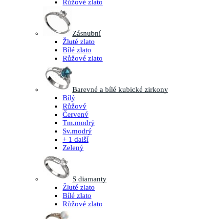
Růžové zlato
Zásnubní
Žluté zlato
Bílé zlato
Růžové zlato
Barevné a bílé kubické zirkony
Bílý
Růžový
Červený
Tm.modrý
Sv.modrý
+ 1 další
Zelený
S diamanty
Žluté zlato
Bílé zlato
Růžové zlato