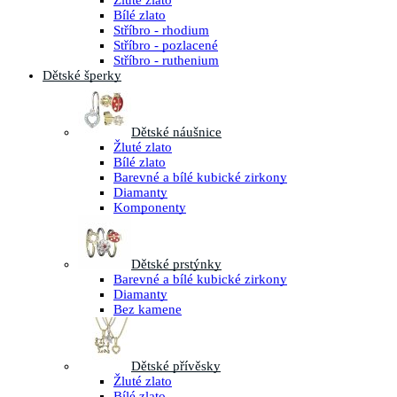
Žluté zlato
Bílé zlato
Stříbro - rhodium
Stříbro - pozlacené
Stříbro - ruthenium
Dětské šperky
Dětské náušnice
Žluté zlato
Bílé zlato
Barevné a bílé kubické zirkony
Diamanty
Komponenty
Dětské prstýnky
Barevné a bílé kubické zirkony
Diamanty
Bez kamene
Dětské přívěsky
Žluté zlato
Bílé zlato