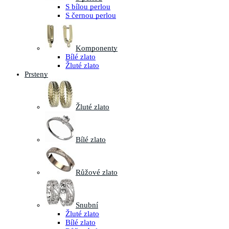
S bílou perlou
S černou perlou
Komponenty
Bílé zlato
Žluté zlato
Prsteny
Žluté zlato
Bílé zlato
Růžové zlato
Snubní
Žluté zlato
Bílé zlato