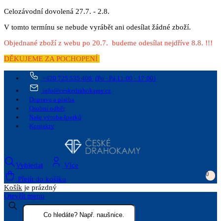
Celozávodní dovolená 27.7. - 2.8.
V tomto termínu se nebude vyrábět ani odesílat žádné zboží.
Objednané zboží z webu po 20.7. budeme odesílat nejdříve 8.8. !!!
DĚKUJEME ZA POCHOPENÍ
+420 725 535 406
(Po - Pá 11:00 - 17:00)
info@ceskedrahokamy.cz
Doprava a platba
Osobní odběr
Naše výroba šperků
Kontakty
Vyhledat
Více
0
Přejít do košíku
Košík
je prázdný
Otevřít menu