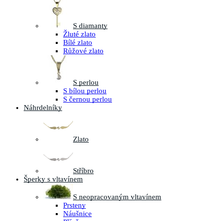
S diamanty
Žluté zlato
Bílé zlato
Růžové zlato
S perlou
S bílou perlou
S černou perlou
Náhrdelníky
Zlato
Stříbro
Šperky s vltavínem
S neopracovaným vltavínem
Prsteny
Náušnice