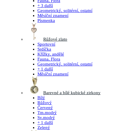
Fauna, Flora
+ 3 další
Geometrický, solitérní, ostatní
Měsíční znamení
Písmenka
Růžové zlato
Sportovní
Srdíčka
Křížky, andělé
Fauna, Flora
Geometrický, solitérní, ostatní
+ 1 další
Měsíční znamení
Barevné a bílé kubické zirkony
Bílý
Růžový
Červený
Tm.modrý
Sv.modrý
+ 1 další
Zelený