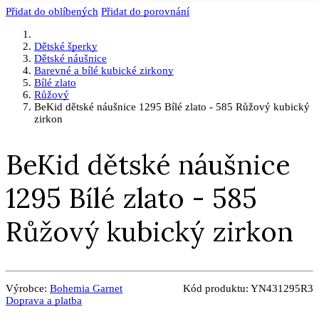
Přidat do oblíbených
Přidat do porovnání
Dětské šperky
Dětské náušnice
Barevné a bílé kubické zirkony
Bílé zlato
Růžový
BeKid dětské náušnice 1295 Bílé zlato - 585 Růžový kubický
zirkon
BeKid dětské náušnice
1295 Bílé zlato - 585
Růžový kubický zirkon
Výrobce:
Bohemia Garnet
Kód produktu:
YN431295R3
Doprava a platba