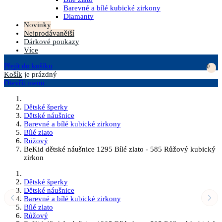
Barevné a bílé kubické zirkony
Diamanty
Novinky
Nejprodávanější
Dárkové poukazy
Více
Přejít do košíku
0
Košík
je prázdný
Otevřít menu
Dětské šperky
Dětské náušnice
Barevné a bílé kubické zirkony
Bílé zlato
Růžový
BeKid dětské náušnice 1295 Bílé zlato - 585 Růžový kubický
zirkon
Dětské šperky
Dětské náušnice
Barevné a bílé kubické zirkony
Bílé zlato
Růžový