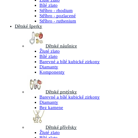
Žluté zlato
Bílé zlato
Stříbro - rhodium
Stříbro - pozlacené
Stříbro - ruthenium
Dětské šperky
Dětské náušnice
Žluté zlato
Bílé zlato
Barevné a bílé kubické zirkony
Diamanty
Komponenty
Dětské prstýnky
Barevné a bílé kubické zirkony
Diamanty
Bez kamene
Dětské přívěsky
Žluté zlato
Bílé zlato