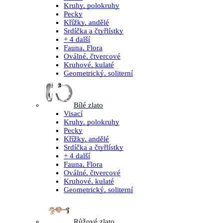
Kruhy, polokruhy
Pecky
Křížky, andělé
Srdíčka a čtyřlístky
+ 4 další
Fauna, Flora
Oválné, čtvercové
Kruhové, kulaté
Geometrický, soliterní
Bílé zlato
Visací
Kruhy, polokruhy
Pecky
Křížky, andělé
Srdíčka a čtyřlístky
+ 4 další
Fauna, Flora
Oválné, čtvercové
Kruhové, kulaté
Geometrický, soliterní
Růžové zlato