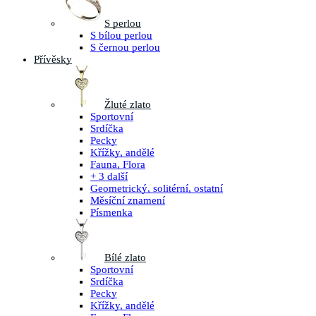
S perlou
S bílou perlou
S černou perlou
Přívěsky
Žluté zlato
Sportovní
Srdíčka
Pecky
Křížky, andělé
Fauna, Flora
+ 3 další
Geometrický, solitérní, ostatní
Měsíční znamení
Písmenka
Bílé zlato
Sportovní
Srdíčka
Pecky
Křížky, andělé