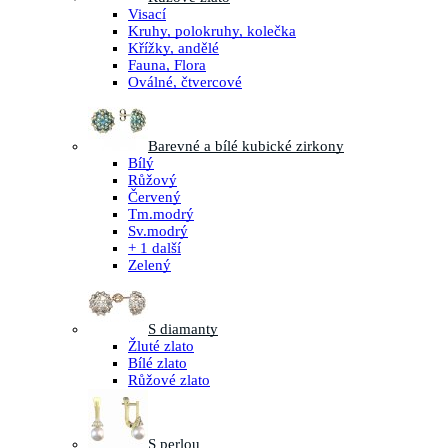
Visací
Kruhy, polokruhy, kolečka
Křížky, andělé
Fauna, Flora
Oválné, čtvercové
Barevné a bílé kubické zirkony
Bílý
Růžový
Červený
Tm.modrý
Sv.modrý
+ 1 další
Zelený
S diamanty
Žluté zlato
Bílé zlato
Růžové zlato
S perlou