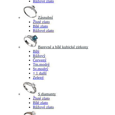
Růžové zlato
Zásnubní
Žluté zlato
Bílé zlato
Růžové zlato
Barevné a bílé kubické zirkony
Bílý
Růžový
Červený
Tm.modrý
Sv.modrý
+ 1 další
Zelený
S diamanty
Žluté zlato
Bílé zlato
Růžové zlato