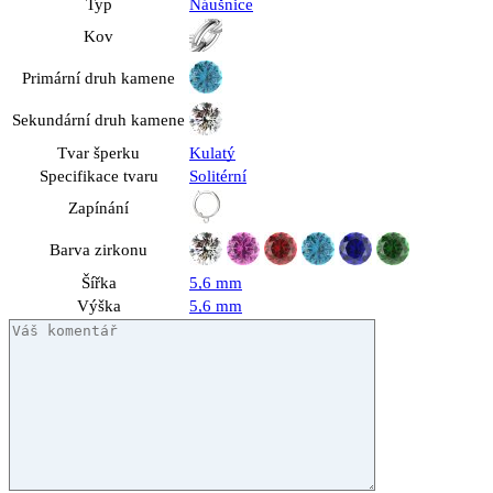
Typ
Náušnice
Kov
Primární druh kamene
Sekundární druh kamene
Tvar šperku
Kulatý
Specifikace tvaru
Solitérní
Zapínání
Barva zirkonu
Šířka
5,6 mm
Výška
5,6 mm