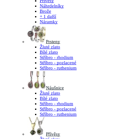
Přívěsy
Náhrdelníky
Brože
+ 1 další
Náramky
Prsteny
Žluté zlato
Bílé zlato
Stříbro - rhodium
Stříbro - pozlacené
Stříbro - ruthenium
Náušnice
Žluté zlato
Bílé zlato
Stříbro - rhodium
Stříbro - pozlacené
Stříbro - ruthenium
Přívěsy