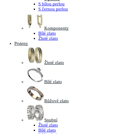
S bílou perlou
S černou perlou
Komponenty
Bílé zlato
Žluté zlato
Prsteny
Žluté zlato
Bílé zlato
Růžové zlato
Snubní
Žluté zlato
Bílé zlato