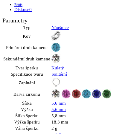
Popis
Diskuse
0
Parametry
Typ
Náušnice
Kov
Primární druh kamene
Sekundární druh kamene
Tvar šperku
Kulatý
Specifikace tvaru
Solitérní
Zapínání
Barva zirkonu
Šířka
5,6 mm
Výška
5,6 mm
Šířka šperku
5,8 mm
Výška šperku
18,3 mm
Váha šperku
2 g