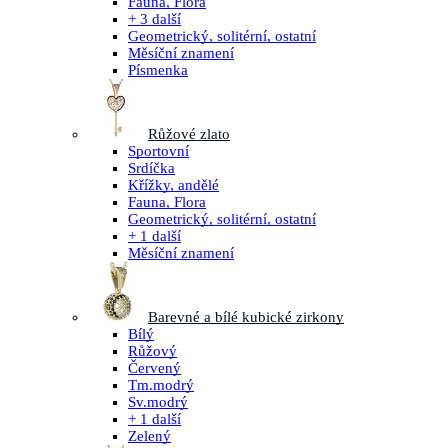
Fauna, Flora
+ 3 další
Geometrický, solitérní, ostatní
Měsíční znamení
Písmenka
Růžové zlato
Sportovní
Srdíčka
Křížky, andělé
Fauna, Flora
Geometrický, solitérní, ostatní
+ 1 další
Měsíční znamení
Barevné a bílé kubické zirkony
Bílý
Růžový
Červený
Tm.modrý
Sv.modrý
+ 1 další
Zelený