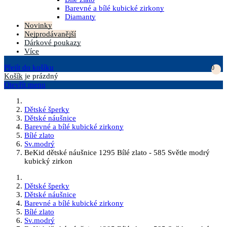
Barevné a bílé kubické zirkony
Diamanty
Novinky
Nejprodávanější
Dárkové poukazy
Více
Přejít do košíku
0
Košík
je prázdný
Otevřít menu
Dětské šperky
Dětské náušnice
Barevné a bílé kubické zirkony
Bílé zlato
Sv.modrý
BeKid dětské náušnice 1295 Bílé zlato - 585 Světle modrý
kubický zirkon
Dětské šperky
Dětské náušnice
Barevné a bílé kubické zirkony
Bílé zlato
Sv.modrý