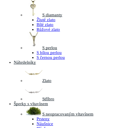
S diamanty
Žluté zlato
Bílé zlato
Růžové zlato
S perlou
S bílou perlou
S černou perlou
Náhrdelníky
Zlato
Stříbro
Šperky s vltavínem
S neopracovaným vltavínem
Prsteny
Náušnice