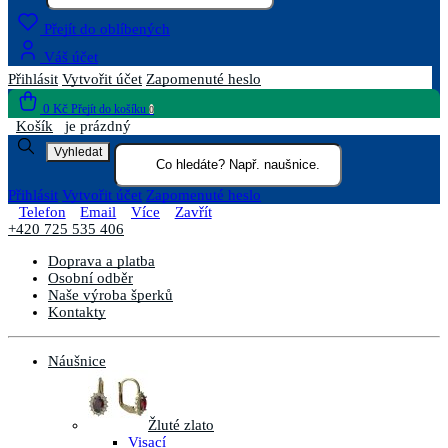
Přejít do oblíbených
Váš účet
Přihlásit
Vytvořit účet
Zapomenuté heslo
0 Kč
Přejít do košíku
0
Košík
je prázdný
Vyhledat
Přihlásit
Vytvořit účet
Zapomenuté heslo
Telefon
Email
Více
Zavřít
+420 725 535 406
Doprava a platba
Osobní odběr
Naše výroba šperků
Kontakty
Náušnice
Žluté zlato
Visací