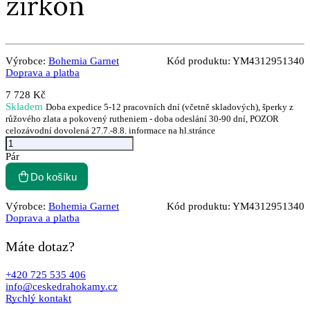
zirkon
Výrobce:
Bohemia Garnet
Kód produktu:
YM4312951340
Doprava a platba
7 728 Kč
Skladem
Doba expedice 5-12 pracovních dní (včetně skladových), šperky z
růžového zlata a pokovený rutheniem - doba odeslání 30-90 dní, POZOR
celozávodní dovolená 27.7.-8.8. informace na hl.stránce
Pár
Do košíku
Výrobce:
Bohemia Garnet
Kód produktu:
YM4312951340
Doprava a platba
Máte dotaz?
+420 725 535 406
info@ceskedrahokamy.cz
Rychlý kontakt