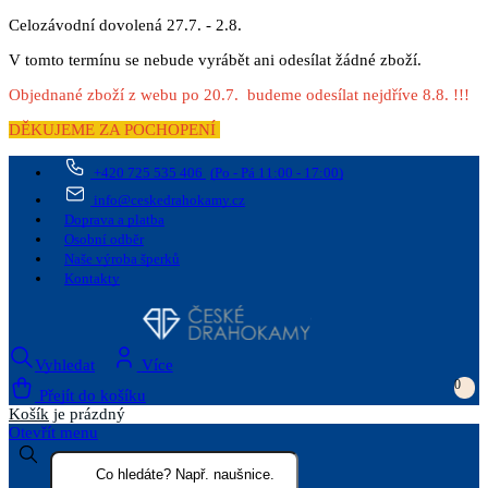
Celozávodní dovolená 27.7. - 2.8.
V tomto termínu se nebude vyrábět ani odesílat žádné zboží.
Objednané zboží z webu po 20.7. budeme odesílat nejdříve 8.8. !!!
DĚKUJEME ZA POCHOPENÍ
+420 725 535 406
(Po - Pá 11:00 - 17:00)
info@ceskedrahokamy.cz
Doprava a platba
Osobní odběr
Naše výroba šperků
Kontakty
Vyhledat
Více
0
Přejít do košíku
Košík
je prázdný
Otevřít menu