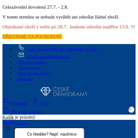
Celozávodní dovolená 27.7. - 2.8.
V tomto termínu se nebude vyrábět ani odesílat žádné zboží.
Objednané zboží z webu po 20.7. budeme odesílat nejdříve 13.8. !!!
DĚKUJEME ZA POCHOPENÍ
+420 725 535 406
(Po - Pá 11:00 - 17:00)
info@ceskedrahokamy.cz
Doprava a platba
Osobní odběr
Naše výroba šperků
Kontakty
Vyhledat
Více
0
Přejít do košíku
Košík
je prázdný
Otevřít menu