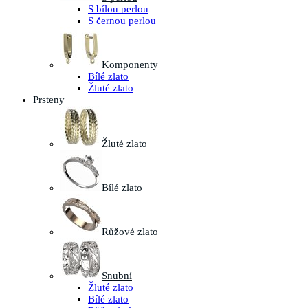
S bílou perlou
S černou perlou
Komponenty
Bílé zlato
Žluté zlato
Prsteny
Žluté zlato
Bílé zlato
Růžové zlato
Snubní
Žluté zlato
Bílé zlato