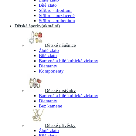
Žluté zlato
Bílé zlato
Stříbro - rhodium
Stříbro - pozlacené
Stříbro - ruthenium
Dětské šperky
(aktuální)
Dětské náušnice
Žluté zlato
Bílé zlato
Barevné a bílé kubické zirkony
Diamanty
Komponenty
Dětské prstýnky
Barevné a bílé kubické zirkony
Diamanty
Bez kamene
Dětské přívěsky
Žluté zlato
Bílé zlato