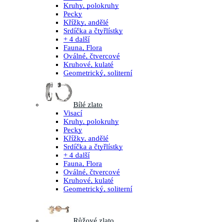
Kruhy, polokruhy
Pecky
Křížky, andělé
Srdíčka a čtyřlístky
+ 4 další
Fauna, Flora
Oválné, čtvercové
Kruhové, kulaté
Geometrický, soliterní
Bílé zlato
Visací
Kruhy, polokruhy
Pecky
Křížky, andělé
Srdíčka a čtyřlístky
+ 4 další
Fauna, Flora
Oválné, čtvercové
Kruhové, kulaté
Geometrický, soliterní
Růžové zlato