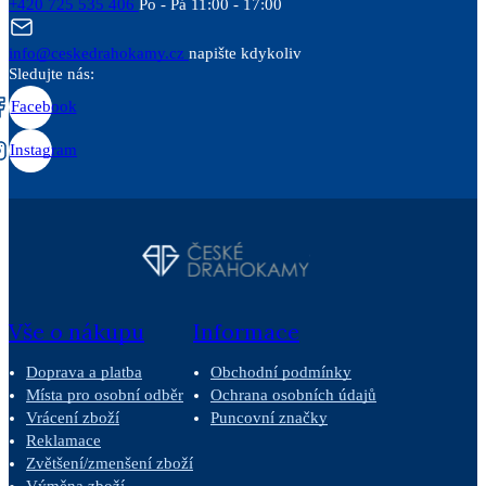
+420 725 535 406
Po - Pá 11:00 - 17:00
info@ceskedrahokamy.cz
napište kdykoliv
Sledujte nás:
Facebook
Instagram
Vše o nákupu
Informace
Doprava a platba
Obchodní podmínky
Místa pro osobní odběr
Ochrana osobních údajů
Vrácení zboží
Puncovní značky
Reklamace
Zvětšení/zmenšení zboží
Výměna zboží