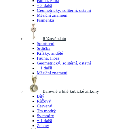
Fauna, Flora
+ 3 další
Geometrický, solitérní, ostatní
Měsíční znamení
Písmenka
Růžové zlato
Sportovní
Srdíčka
Křížky, andělé
Fauna, Flora
Geometrický, solitérní, ostatní
+ 1 další
Měsíční znamení
Barevné a bílé kubické zirkony
Bílý
Růžový
Červený
Tm.modrý
Sv.modrý
+ 1 další
Zelený