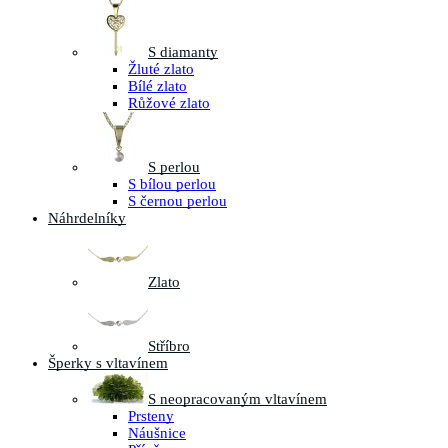
S diamanty
Žluté zlato
Bílé zlato
Růžové zlato
S perlou
S bílou perlou
S černou perlou
Náhrdelníky
Zlato
Stříbro
Šperky s vltavínem
S neopracovaným vltavínem
Prsteny
Náušnice