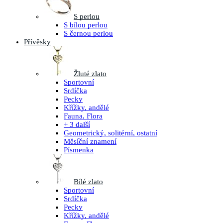
S perlou
S bílou perlou
S černou perlou
Přívěsky
Žluté zlato
Sportovní
Srdíčka
Pecky
Křížky, andělé
Fauna, Flora
+ 3 další
Geometrický, solitérní, ostatní
Měsíční znamení
Písmenka
Bílé zlato
Sportovní
Srdíčka
Pecky
Křížky, andělé