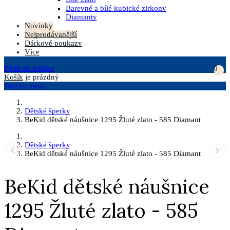
Barevné a bílé kubické zirkony
Diamanty
Novinky
Nejprodávanější
Dárkové poukazy
Více
Přejít do košíku
0
Košík
je prázdný
Otevřít menu
Dětské šperky
BeKid dětské náušnice 1295 Žluté zlato - 585 Diamant
Dětské šperky
BeKid dětské náušnice 1295 Žluté zlato - 585 Diamant
BeKid dětské náušnice
1295 Žluté zlato - 585