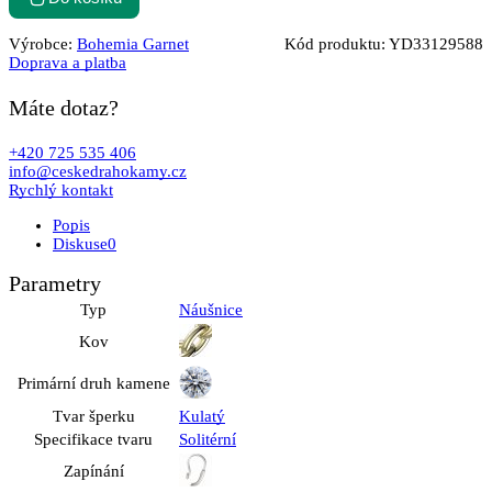
Výrobce:
Bohemia Garnet
Kód produktu:
YD33129588
Doprava a platba
Máte dotaz?
+420 725 535 406
info@ceskedrahokamy.cz
Rychlý kontakt
Popis
Diskuse
0
Parametry
Typ
Náušnice
Kov
Primární druh kamene
Tvar šperku
Kulatý
Specifikace tvaru
Solitérní
Zapínání