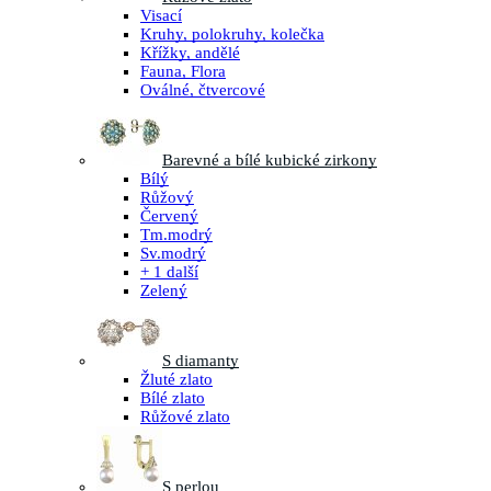
Visací
Kruhy, polokruhy, kolečka
Křížky, andělé
Fauna, Flora
Oválné, čtvercové
Barevné a bílé kubické zirkony
Bílý
Růžový
Červený
Tm.modrý
Sv.modrý
+ 1 další
Zelený
S diamanty
Žluté zlato
Bílé zlato
Růžové zlato
S perlou