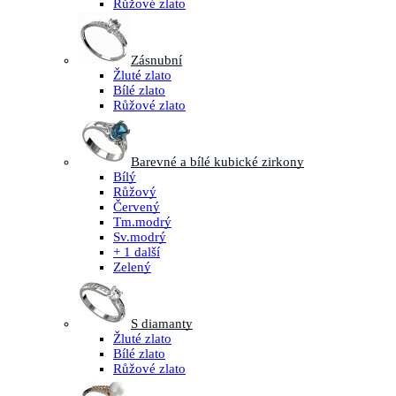
Růžové zlato
Zásnubní
Žluté zlato
Bílé zlato
Růžové zlato
Barevné a bílé kubické zirkony
Bílý
Růžový
Červený
Tm.modrý
Sv.modrý
+ 1 další
Zelený
S diamanty
Žluté zlato
Bílé zlato
Růžové zlato