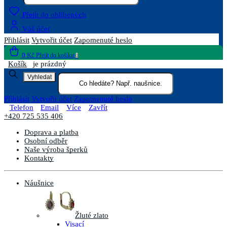
Přejít do oblíbených
Váš účet
Přihlásit
Vytvořit účet
Zapomenuté heslo
0 Kč
Přejít do košíku
0
Košík
je prázdný
Vyhledat
Přihlásit
Vytvořit účet
Zapomenuté heslo
Telefon
Email
Více
Zavřít
+420 725 535 406
Doprava a platba
Osobní odběr
Naše výroba šperků
Kontakty
Náušnice
Žluté zlato
Visací