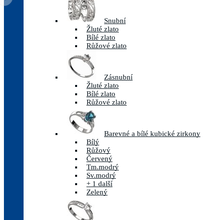
Snubní
Žluté zlato
Bílé zlato
Růžové zlato
Zásnubní
Žluté zlato
Bílé zlato
Růžové zlato
Barevné a bílé kubické zirkony
Bílý
Růžový
Červený
Tm.modrý
Sv.modrý
+ 1 další
Zelený