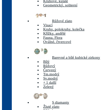
Kruhové, kulaté
Geometrický, soliterní
Růžové zlato
Visací
Kruhy, polokruhy, kolečka
Křížky, andělé
Fauna, Flora
Oválné, čtvercové
Barevné a bílé kubické zirkony
Bílý
Růžový
Červený
Tm.modrý
Sv.modrý
+ 1 další
Zelený
S diamanty
Žluté zlato