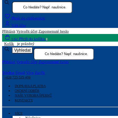
Přejít do oblíbených
Váš účet
Přihlásit
Vytvořit účet
Zapomenuté heslo
Přejít do košíku
0 Kč
0
Košík
je prázdný
Vyhledat
Přihlásit
Vytvořit účet
Zapomenuté heslo
Telefon
Email
Více
Zavřít
+420 725 535 406
DOPRAVA A PLATBA
OSOBNÍ ODBĚR
NAŠE VÝROBA ŠPERKŮ
KONTAKTY
VÍCE