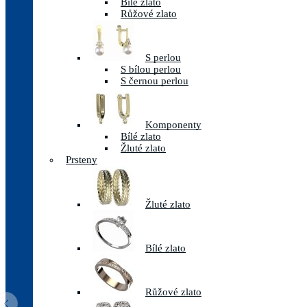
Bílé zlato
Růžové zlato
S perlou
S bílou perlou
S černou perlou
Komponenty
Bílé zlato
Žluté zlato
Prsteny
Žluté zlato
Bílé zlato
Růžové zlato