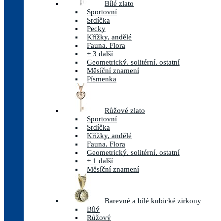
Bílé zlato
Sportovní
Srdíčka
Pecky
Křížky, andělé
Fauna, Flora
+ 3 další
Geometrický, solitérní, ostatní
Měsíční znamení
Písmenka
Růžové zlato
Sportovní
Srdíčka
Křížky, andělé
Fauna, Flora
Geometrický, solitérní, ostatní
+ 1 další
Měsíční znamení
Barevné a bílé kubické zirkony
Bílý
Růžový