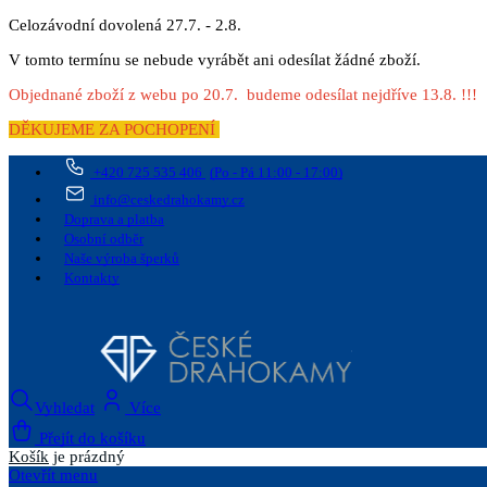
Celozávodní dovolená 27.7. - 2.8.
V tomto termínu se nebude vyrábět ani odesílat žádné zboží.
Objednané zboží z webu po 20.7. budeme odesílat nejdříve 13.8. !!!
DĚKUJEME ZA POCHOPENÍ
+420 725 535 406
(Po - Pá 11:00 - 17:00)
info@ceskedrahokamy.cz
Doprava a platba
Osobní odběr
Naše výroba šperků
Kontakty
Vyhledat
Více
Přejít do košíku
Košík
je prázdný
Otevřít menu