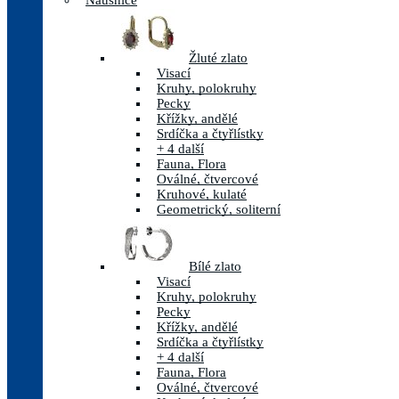
Náušnice
Žluté zlato
Visací
Kruhy, polokruhy
Pecky
Křížky, andělé
Srdíčka a čtyřlístky
+ 4 další
Fauna, Flora
Oválné, čtvercové
Kruhové, kulaté
Geometrický, soliterní
Bílé zlato
Visací
Kruhy, polokruhy
Pecky
Křížky, andělé
Srdíčka a čtyřlístky
+ 4 další
Fauna, Flora
Oválné, čtvercové