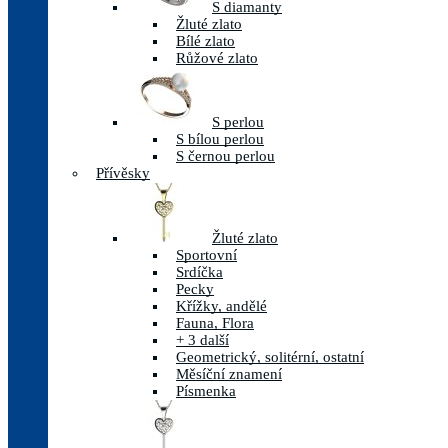
S diamanty
Žluté zlato
Bílé zlato
Růžové zlato
S perlou
S bílou perlou
S černou perlou
Přívěsky
Žluté zlato
Sportovní
Srdíčka
Pecky
Křížky, andělé
Fauna, Flora
+ 3 další
Geometrický, solitérní, ostatní
Měsíční znamení
Písmenka