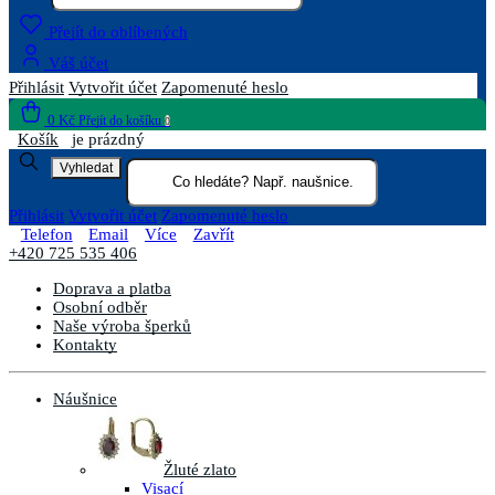
Přejít do oblíbených
Váš účet
Přihlásit
Vytvořit účet
Zapomenuté heslo
0 Kč
Přejít do košíku
0
Košík
je prázdný
Vyhledat
Přihlásit
Vytvořit účet
Zapomenuté heslo
Telefon
Email
Více
Zavřít
+420 725 535 406
Doprava a platba
Osobní odběr
Naše výroba šperků
Kontakty
Náušnice
Žluté zlato
Visací