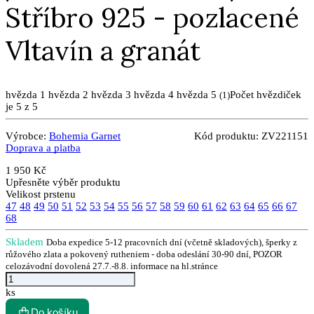
Stříbro 925 - pozlacené
Vltavín a granát
hvězda 1
hvězda 2
hvězda 3
hvězda 4
hvězda 5
Počet hvězdiček
(
1
)
je 5 z 5
Výrobce:
Bohemia Garnet
Kód produktu:
ZV221151
Doprava a platba
1 950 Kč
Upřesněte výběr produktu
Velikost prstenu
47
48
49
50
51
52
53
54
55
56
57
58
59
60
61
62
63
64
65
66
67
68
Skladem
Doba expedice 5-12 pracovních dní (včetně skladových), šperky z
růžového zlata a pokovený rutheniem - doba odeslání 30-90 dní, POZOR
celozávodní dovolená 27.7.-8.8. informace na hl.stránce
ks
Do košíku