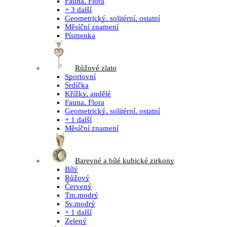
Fauna, Flora
+ 3 další
Geometrický, solitérní, ostatní
Měsíční znamení
Písmenka
Růžové zlato
Sportovní
Srdíčka
Křížky, andělé
Fauna, Flora
Geometrický, solitérní, ostatní
+ 1 další
Měsíční znamení
Barevné a bílé kubické zirkony
Bílý
Růžový
Červený
Tm.modrý
Sv.modrý
+ 1 další
Zelený