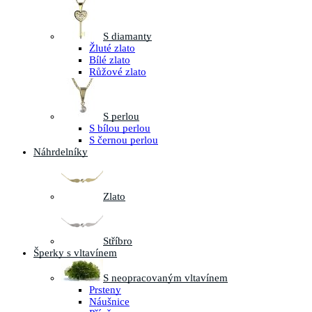
S diamanty
Žluté zlato
Bílé zlato
Růžové zlato
S perlou
S bílou perlou
S černou perlou
Náhrdelníky
Zlato
Stříbro
Šperky s vltavínem
S neopracovaným vltavínem
Prsteny
Náušnice