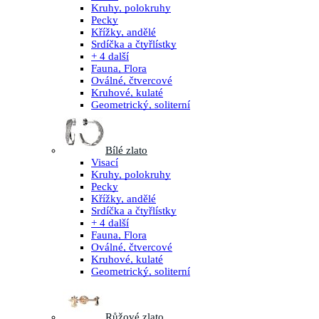
Kruhy, polokruhy
Pecky
Křížky, andělé
Srdíčka a čtyřlístky
+ 4 další
Fauna, Flora
Oválné, čtvercové
Kruhové, kulaté
Geometrický, soliterní
Bílé zlato
Visací
Kruhy, polokruhy
Pecky
Křížky, andělé
Srdíčka a čtyřlístky
+ 4 další
Fauna, Flora
Oválné, čtvercové
Kruhové, kulaté
Geometrický, soliterní
Růžové zlato