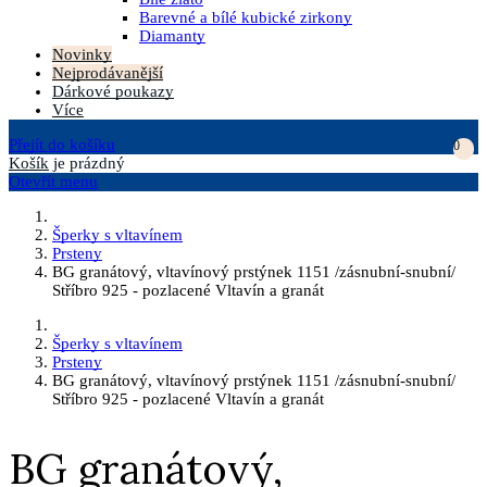
Barevné a bílé kubické zirkony
Diamanty
Novinky
Nejprodávanější
Dárkové poukazy
Více
Přejít do košíku
0
Košík
je prázdný
Otevřít menu
Šperky s vltavínem
Prsteny
BG granátový, vltavínový prstýnek 1151 /zásnubní-snubní/
Stříbro 925 - pozlacené Vltavín a granát
Šperky s vltavínem
Prsteny
BG granátový, vltavínový prstýnek 1151 /zásnubní-snubní/
Stříbro 925 - pozlacené Vltavín a granát
BG granátový,