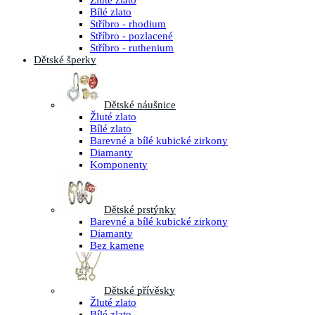
Žluté zlato
Bílé zlato
Stříbro - rhodium
Stříbro - pozlacené
Stříbro - ruthenium
Dětské šperky
Dětské náušnice
Žluté zlato
Bílé zlato
Barevné a bílé kubické zirkony
Diamanty
Komponenty
Dětské prstýnky
Barevné a bílé kubické zirkony
Diamanty
Bez kamene
Dětské přívěsky
Žluté zlato
Bílé zlato