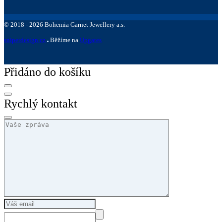
©
2018 -
2026
Bohemia Garnet Jewellery a.s.
sniperdesign.cz
Běžíme na
Upgates
Přidáno do košíku
Rychlý kontakt