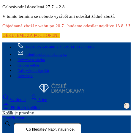
Celozávodní dovolená 27.7. - 2.8.
V tomto termínu se nebude vyrábět ani odesílat žádné zboží.
Objednané zboží z webu po 20.7. budeme odesílat nejdříve 13.8. !!!
DĚKUJEME ZA POCHOPENÍ
+420 725 535 406
(Po - Pá 11:00 - 17:00)
info@ceskedrahokamy.cz
Doprava a platba
Osobní odběr
Naše výroba šperků
Kontakty
Vyhledat
Více
0
Přejít do košíku
Košík
je prázdný
Otevřít menu