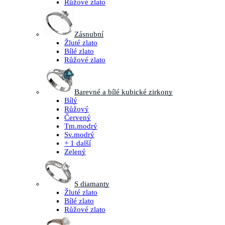
Růžové zlato
Zásnubní
Žluté zlato
Bílé zlato
Růžové zlato
Barevné a bílé kubické zirkony
Bílý
Růžový
Červený
Tm.modrý
Sv.modrý
+ 1 další
Zelený
S diamanty
Žluté zlato
Bílé zlato
Růžové zlato