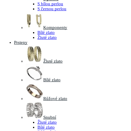
S bílou perlou
S černou perlou
Komponenty
Bílé zlato
Žluté zlato
Prsteny
Žluté zlato
Bílé zlato
Růžové zlato
Snubní
Žluté zlato
Bílé zlato