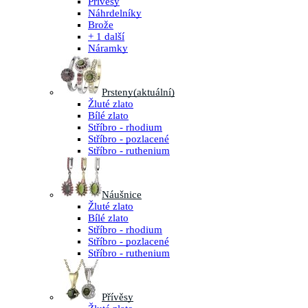
Přívěsy
Náhrdelníky
Brože
+ 1 další
Náramky
Prsteny
(aktuální)
Žluté zlato
Bílé zlato
Stříbro - rhodium
Stříbro - pozlacené
Stříbro - ruthenium
Náušnice
Žluté zlato
Bílé zlato
Stříbro - rhodium
Stříbro - pozlacené
Stříbro - ruthenium
Přívěsy