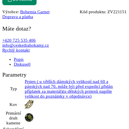
Výrobce:
Bohemia Garnet
Kód produktu:
ZV221151
Doprava a platba
Máte dotaz?
+420 725 535 406
info@ceskedrahokamy.cz
Rychlý kontakt
Popis
Diskuse
0
Parametry
Prsten ( u větších dámských velikostí nad 60 a
pánských nad 70, může být před expedicí přidán
Typ
příplatek za materiál)(u dětských prstenů napište
velikost do poznámky v objednávce)
Kov
Primární
druh
kamene
Sekundární