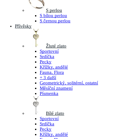
S perlou
S bílou perlou
S černou perlou
Přívěsky
Žluté zlato
Sportovní
Srdíčka
Pecky
Křížky, andělé
Fauna, Flora
+ 3 další
Geometrický, solitérní, ostatní
Měsíční znamení
Písmenka
Bílé zlato
Sportovní
Srdíčka
Pecky
Křížky, andělé