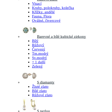
Visací
Kruhy, polokruhy, kolečka
Křížky, andělé
Fauna, Flora
Oválné, čtvercové
Barevné a bílé kubické zirkony
Bílý
Růžový
Červený
Tm.modrý
Sv.modrý
+ 1 další
Zelený
S diamanty
Žluté zlato
Bílé zlato
Růžové zlato
S perlou