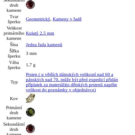
druh
kamene
Tvar
Geometrický
,
Kameny v řadě
šperku
Velikost
primárního
Kulatý 2,5 mm
kamene
Šína
Jedna řada kamenů
Šířka
3 mm
šperku
Váha
1,7 g
šperku
Prsten ( u větších dámských velikostí nad 60 a
pánských nad 70, může být před expedicí přidán
Typ
příplatek za materiál)(u dětských prstenů napište
velikost do poznámky v objednávce)
Kov
Primární
druh
kamene
Sekundární
druh
kamene