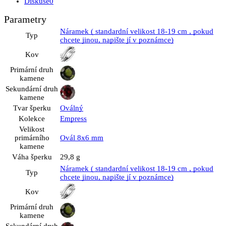
Diskuse
0
Parametry
Náramek ( standardní velikost 18-19 cm , pokud
Typ
chcete jinou, napište jí v poznámce)
Kov
Primární druh
kamene
Sekundární druh
kamene
Tvar šperku
Oválný
Kolekce
Empress
Velikost
primárního
Ovál 8x6 mm
kamene
Váha šperku
29,8 g
Náramek ( standardní velikost 18-19 cm , pokud
Typ
chcete jinou, napište jí v poznámce)
Kov
Primární druh
kamene