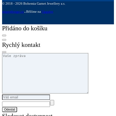
©
2018 -
2026
Bohemia Garnet Jewellery a.s.
sniperdesign.cz
Běžíme na
Upgates
Přidáno do košíku
Rychlý kontakt
Odeslat