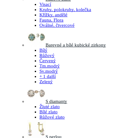
Visací
Kruhy, polokruhy, kolečka
Křížky, andělé
Fauna, Flora
Oválné, čtvercové
Barevné a bílé kubické zirkony
Bílý
Růžový
Červený
Tm.modrý
Sv.modrý
+ 1 další
Zelený
S diamanty
Žluté zlato
Bílé zlato
Růžové zlato
S perlou