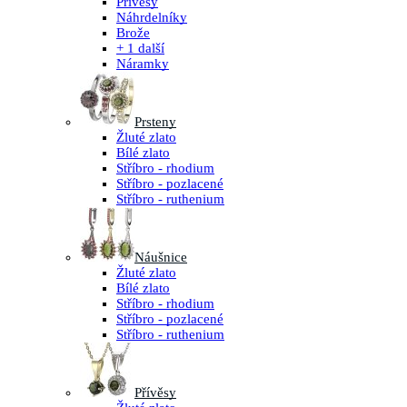
Přívěsy
Náhrdelníky
Brože
+ 1 další
Náramky
Prsteny
Žluté zlato
Bílé zlato
Stříbro - rhodium
Stříbro - pozlacené
Stříbro - ruthenium
Náušnice
Žluté zlato
Bílé zlato
Stříbro - rhodium
Stříbro - pozlacené
Stříbro - ruthenium
Přívěsy