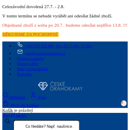
Celozávodní dovolená 27.7. - 2.8.
V tomto termínu se nebude vyrábět ani odesílat žádné zboží.
Objednané zboží z webu po 20.7. budeme odesílat nejdříve 13.8. !!!
DĚKUJEME ZA POCHOPENÍ
+420 725 535 406
(Po - Pá 11:00 - 17:00)
info@ceskedrahokamy.cz
Doprava a platba
Osobní odběr
Naše výroba šperků
Kontakty
Vyhledat
Více
0
Přejít do košíku
Košík
je prázdný
Otevřít menu