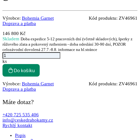
Výrobce:
Bohemia Garnet
Kód produktu:
ZV46961
Doprava a platba
146 800 Kč
Skladem
Doba expedice 5-12 pracovních dní (včetně skladových), šperky z
růžového zlata a pokovený rutheniem - doba odeslání 30-90 dní, POZOR
celozávodní dovolená 27.7.-8.8. informace na hl.stránce
ks
Do košíku
Výrobce:
Bohemia Garnet
Kód produktu:
ZV46961
Doprava a platba
Máte dotaz?
+420 725 535 406
info@ceskedrahokamy.cz
Rychlý kontakt
Popis