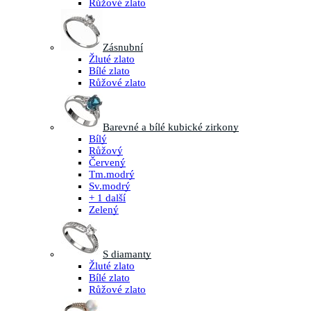
Růžové zlato
Zásnubní
Žluté zlato
Bílé zlato
Růžové zlato
Barevné a bílé kubické zirkony
Bílý
Růžový
Červený
Tm.modrý
Sv.modrý
+ 1 další
Zelený
S diamanty
Žluté zlato
Bílé zlato
Růžové zlato