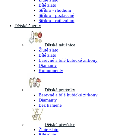
Žluté zlato
Bílé zlato
Stříbro - rhodium
Stříbro - pozlacené
Stříbro - ruthenium
Dětské šperky
Dětské náušnice
Žluté zlato
Bílé zlato
Barevné a bílé kubické zirkony
Diamanty
Komponenty
Dětské prstýnky
Barevné a bílé kubické zirkony
Diamanty
Bez kamene
Dětské přívěsky
Žluté zlato
Bílé zlato