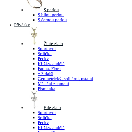
S perlou
S bílou perlou
S černou perlou
Přívěsky
Žluté zlato
Sportovní
Srdíčka
Pecky
Křížky, andělé
Fauna, Flora
+ 3 další
Geometrický, solitérní, ostatní
Měsíční znamení
Písmenka
Bílé zlato
Sportovní
Srdíčka
Pecky
Křížky, andělé