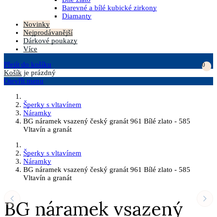
Barevné a bílé kubické zirkony
Diamanty
Novinky
Nejprodávanější
Dárkové poukazy
Více
Přejít do košíku
0
Košík
je prázdný
Otevřít menu
Šperky s vltavínem
Náramky
BG náramek vsazený český granát 961 Bílé zlato - 585
Vltavín a granát
Šperky s vltavínem
Náramky
BG náramek vsazený český granát 961 Bílé zlato - 585
Vltavín a granát
BG náramek vsazený