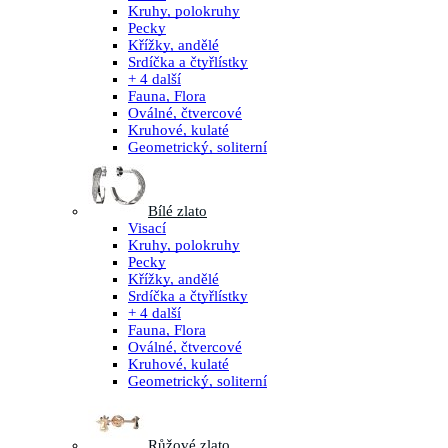
Kruhy, polokruhy
Pecky
Křížky, andělé
Srdíčka a čtyřlístky
+ 4 další
Fauna, Flora
Oválné, čtvercové
Kruhové, kulaté
Geometrický, soliterní
Bílé zlato
Visací
Kruhy, polokruhy
Pecky
Křížky, andělé
Srdíčka a čtyřlístky
+ 4 další
Fauna, Flora
Oválné, čtvercové
Kruhové, kulaté
Geometrický, soliterní
Růžové zlato