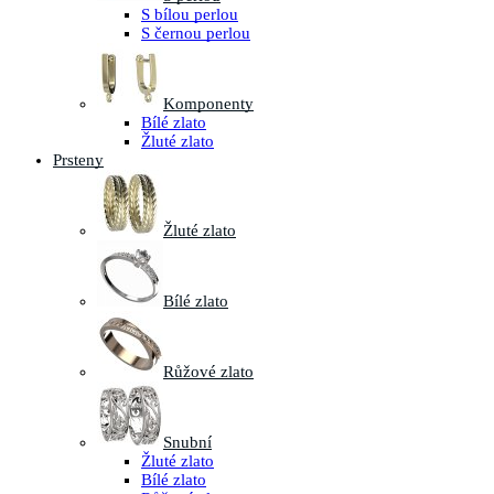
S bílou perlou
S černou perlou
Komponenty
Bílé zlato
Žluté zlato
Prsteny
Žluté zlato
Bílé zlato
Růžové zlato
Snubní
Žluté zlato
Bílé zlato