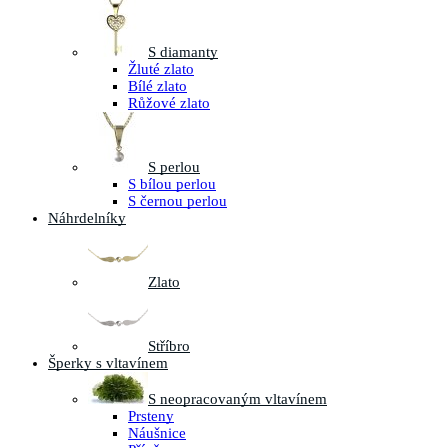
S diamanty
Žluté zlato
Bílé zlato
Růžové zlato
S perlou
S bílou perlou
S černou perlou
Náhrdelníky
Zlato
Stříbro
Šperky s vltavínem
S neopracovaným vltavínem
Prsteny
Náušnice