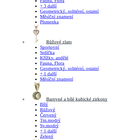
Fauna, Flora
+ 3 další
Geometrický, solitérní, ostatní
Měsíční znamení
Písmenka
Růžové zlato
Sportovní
Srdíčka
Křížky, andělé
Fauna, Flora
Geometrický, solitérní, ostatní
+ 1 další
Měsíční znamení
Barevné a bílé kubické zirkony
Bílý
Růžový
Červený
Tm.modrý
Sv.modrý
+ 1 další
Zelený