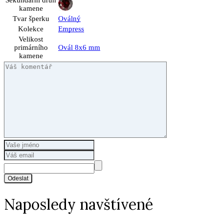
Sekundární druh
kamene
Tvar šperku
Oválný
Kolekce
Empress
Velikost
primárního
Ovál 8x6 mm
kamene
Odeslat
Naposledy navštívené