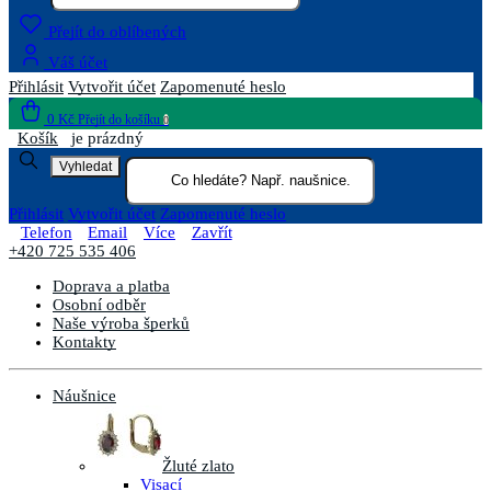
Přejít do oblíbených
Váš účet
Přihlásit
Vytvořit účet
Zapomenuté heslo
0 Kč
Přejít do košíku
0
Košík
je prázdný
Vyhledat
Přihlásit
Vytvořit účet
Zapomenuté heslo
Telefon
Email
Více
Zavřít
+420 725 535 406
Doprava a platba
Osobní odběr
Naše výroba šperků
Kontakty
Náušnice
Žluté zlato
Visací