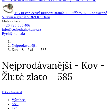
BG prsten český přírodní granát 960 Stříbro 925 - pozlacené
Vltavín a granát
5 369 Kč
Další
Máte dotaz?
+420 725 535 406
info@ceskedrahokamy.cz
Rychlý kontakt
Nejprodávanější
Kov - Žluté zlato - 585
Nejprodávanější - Kov -
Žluté zlato - 585
Filtry a řazení (5)
Výrobce
Styl
Typ