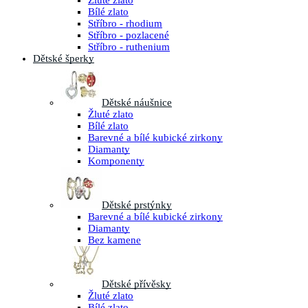
Žluté zlato
Bílé zlato
Stříbro - rhodium
Stříbro - pozlacené
Stříbro - ruthenium
Dětské šperky
Dětské náušnice
Žluté zlato
Bílé zlato
Barevné a bílé kubické zirkony
Diamanty
Komponenty
Dětské prstýnky
Barevné a bílé kubické zirkony
Diamanty
Bez kamene
Dětské přívěsky
Žluté zlato
Bílé zlato