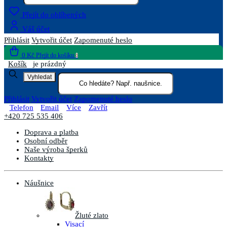
Přejít do oblíbených
Váš účet
Přihlásit
Vytvořit účet
Zapomenuté heslo
0 Kč
Přejít do košíku
0
Košík
je prázdný
Vyhledat
Přihlásit
Vytvořit účet
Zapomenuté heslo
Telefon
Email
Více
Zavřít
+420 725 535 406
Doprava a platba
Osobní odběr
Naše výroba šperků
Kontakty
Náušnice
Žluté zlato
Visací