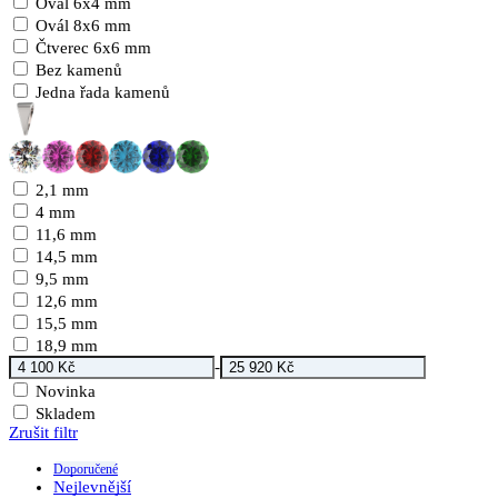
Ovál 6x4 mm
Ovál 8x6 mm
Čtverec 6x6 mm
Bez kamenů
Jedna řada kamenů
2,1 mm
4 mm
11,6 mm
14,5 mm
9,5 mm
12,6 mm
15,5 mm
18,9 mm
-
Novinka
Skladem
Zrušit filtr
Doporučené
Nejlevnější