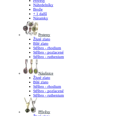
Přívěsy
Náhrdelníky
Brože
+ 1 další
Náramky
Prsteny
Žluté zlato
Bílé zlato
Stříbro - rhodium
Stříbro - pozlacené
Stříbro - ruthenium
Náušnice
Žluté zlato
Bílé zlato
Stříbro - rhodium
Stříbro - pozlacené
Stříbro - ruthenium
Přívěsy