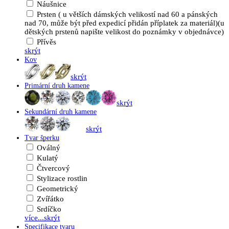
Náušnice
Prsten ( u větších dámských velikostí nad 60 a pánských
nad 70, může být před expedicí přidán příplatek za materiál)(u
dětských prstenů napište velikost do poznámky v objednávce)
Přívěs
skrýt
Kov
skrýt
Primární druh kamene
skrýt
Sekundární druh kamene
skrýt
Tvar šperku
Oválný
Kulatý
Čtvercový
Stylizace rostlin
Geometrický
Zvířátko
Srdíčko
více...
skrýt
Specifikace tvaru