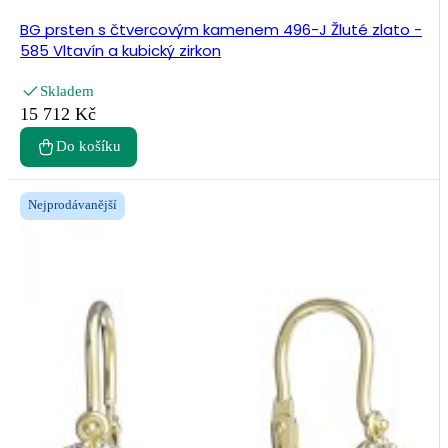
BG prsten s čtvercovým kamenem 496-J Žluté zlato -
585 Vltavín a kubický zirkon
Skladem
15 712 Kč
Do košíku
Nejprodávanější