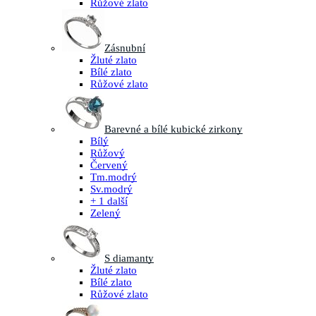
Růžové zlato
Zásnubní
Žluté zlato
Bílé zlato
Růžové zlato
Barevné a bílé kubické zirkony
Bílý
Růžový
Červený
Tm.modrý
Sv.modrý
+ 1 další
Zelený
S diamanty
Žluté zlato
Bílé zlato
Růžové zlato