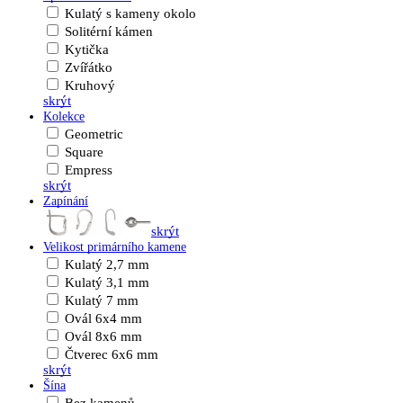
Kulatý s kameny okolo
Solitérní kámen
Kytička
Zvířátko
Kruhový
skrýt
Kolekce
Geometric
Square
Empress
skrýt
Zapínání
skrýt
Velikost primárního kamene
Kulatý 2,7 mm
Kulatý 3,1 mm
Kulatý 7 mm
Ovál 6x4 mm
Ovál 8x6 mm
Čtverec 6x6 mm
skrýt
Šína