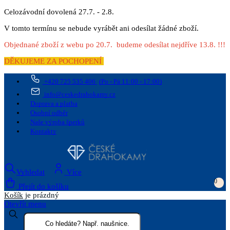
Celozávodní dovolená 27.7. - 2.8.
V tomto termínu se nebude vyrábět ani odesílat žádné zboží.
Objednané zboží z webu po 20.7. budeme odesílat nejdříve 13.8. !!!
DĚKUJEME ZA POCHOPENÍ
+420 725 535 406
(Po - Pá 11:00 - 17:00)
info@ceskedrahokamy.cz
Doprava a platba
Osobní odběr
Naše výroba šperků
Kontakty
Vyhledat
Více
0
Přejít do košíku
Košík
je prázdný
Otevřít menu