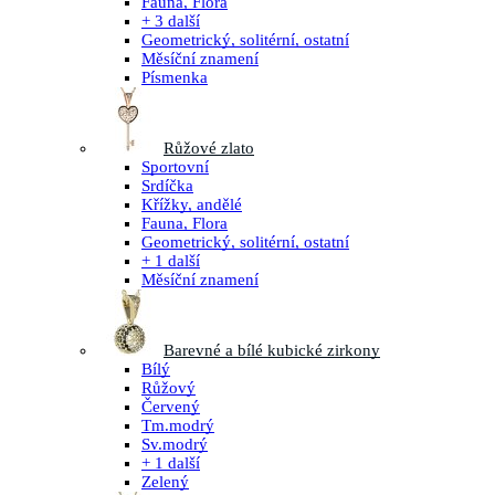
Fauna, Flora
+ 3 další
Geometrický, solitérní, ostatní
Měsíční znamení
Písmenka
Růžové zlato
Sportovní
Srdíčka
Křížky, andělé
Fauna, Flora
Geometrický, solitérní, ostatní
+ 1 další
Měsíční znamení
Barevné a bílé kubické zirkony
Bílý
Růžový
Červený
Tm.modrý
Sv.modrý
+ 1 další
Zelený