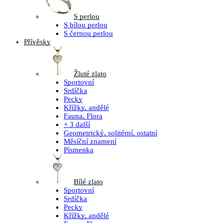
S perlou
S bílou perlou
S černou perlou
Přívěsky
Žluté zlato
Sportovní
Srdíčka
Pecky
Křížky, andělé
Fauna, Flora
+ 3 další
Geometrický, solitérní, ostatní
Měsíční znamení
Písmenka
Bílé zlato
Sportovní
Srdíčka
Pecky
Křížky, andělé