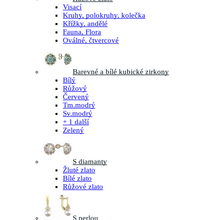
Visací
Kruhy, polokruhy, kolečka
Křížky, andělé
Fauna, Flora
Oválné, čtvercové
Barevné a bílé kubické zirkony
Bílý
Růžový
Červený
Tm.modrý
Sv.modrý
+ 1 další
Zelený
S diamanty
Žluté zlato
Bílé zlato
Růžové zlato
S perlou