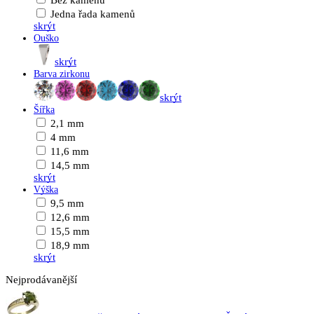
Bez kamenů
Jedna řada kamenů
skrýt
Ouško
skrýt
Barva zirkonu
skrýt
Šířka
2,1 mm
4 mm
11,6 mm
14,5 mm
skrýt
Výška
9,5 mm
12,6 mm
15,5 mm
18,9 mm
skrýt
Nejprodávanější