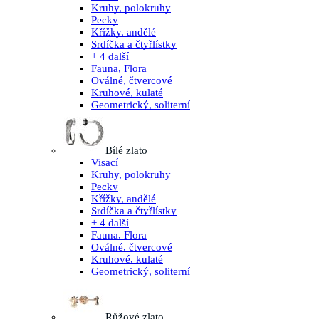
Kruhy, polokruhy
Pecky
Křížky, andělé
Srdíčka a čtyřlístky
+ 4 další
Fauna, Flora
Oválné, čtvercové
Kruhové, kulaté
Geometrický, soliterní
Bílé zlato
Visací
Kruhy, polokruhy
Pecky
Křížky, andělé
Srdíčka a čtyřlístky
+ 4 další
Fauna, Flora
Oválné, čtvercové
Kruhové, kulaté
Geometrický, soliterní
Růžové zlato