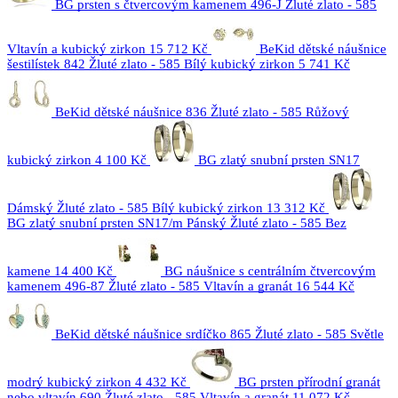
BG prsten s čtvercovým kamenem 496-J Žluté zlato - 585
Vltavín a kubický zirkon
15 712 Kč
BeKid dětské náušnice
šestilístek 842 Žluté zlato - 585 Bílý kubický zirkon
5 741 Kč
BeKid dětské náušnice 836 Žluté zlato - 585 Růžový
kubický zirkon
4 100 Kč
BG zlatý snubní prsten SN17
Dámský Žluté zlato - 585 Bílý kubický zirkon
13 312 Kč
BG zlatý snubní prsten SN17/m Pánský Žluté zlato - 585 Bez
kamene
14 400 Kč
BG náušnice s centrálním čtvercovým
kamenem 496-87 Žluté zlato - 585 Vltavín a granát
16 544 Kč
BeKid dětské náušnice srdíčko 865 Žluté zlato - 585 Světle
modrý kubický zirkon
4 432 Kč
BG prsten přírodní granát
nebo vltavín 690 Žluté zlato - 585 Vltavín a granát
11 072 Kč