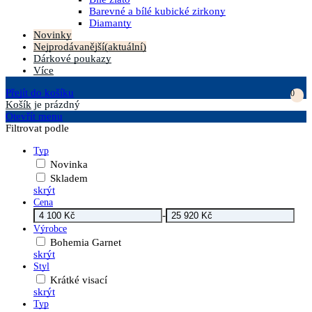
Barevné a bílé kubické zirkony
Diamanty
Novinky
Nejprodávanější
(aktuální)
Dárkové poukazy
Více
Přejít do košíku
0
Košík
je prázdný
Otevřít menu
Filtrovat podle
Typ
Novinka
Skladem
skrýt
Cena
-
Výrobce
Bohemia Garnet
skrýt
Styl
Krátké visací
skrýt
Typ