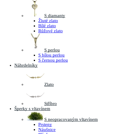
S diamanty
Žluté zlato
Bílé zlato
Růžové zlato
S perlou
S bílou perlou
S černou perlou
Náhrdelníky
Zlato
Stříbro
Šperky s vltavínem
S neopracovaným vltavínem
Prsteny
Náušnice