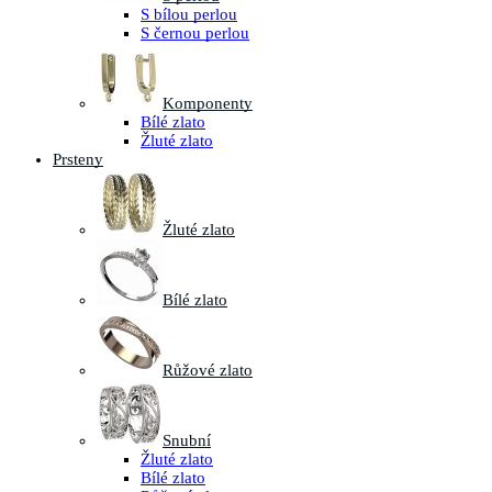
S bílou perlou
S černou perlou
Komponenty
Bílé zlato
Žluté zlato
Prsteny
Žluté zlato
Bílé zlato
Růžové zlato
Snubní
Žluté zlato
Bílé zlato