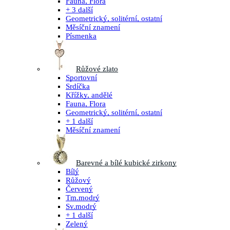
Fauna, Flora
+ 3 další
Geometrický, solitérní, ostatní
Měsíční znamení
Písmenka
Růžové zlato
Sportovní
Srdíčka
Křížky, andělé
Fauna, Flora
Geometrický, solitérní, ostatní
+ 1 další
Měsíční znamení
Barevné a bílé kubické zirkony
Bílý
Růžový
Červený
Tm.modrý
Sv.modrý
+ 1 další
Zelený