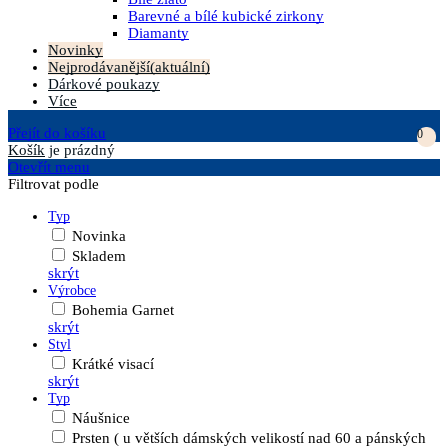
Barevné a bílé kubické zirkony
Diamanty
Novinky
Nejprodávanější
(aktuální)
Dárkové poukazy
Více
Přejít do košíku
0
Košík
je prázdný
Otevřít menu
Filtrovat podle
Typ
Novinka
Skladem
skrýt
Výrobce
Bohemia Garnet
skrýt
Styl
Krátké visací
skrýt
Typ
Náušnice
Prsten ( u větších dámských velikostí nad 60 a pánských