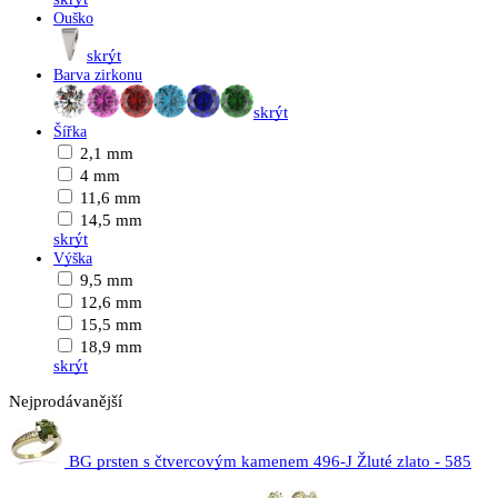
Ouško
skrýt
Barva zirkonu
skrýt
Šířka
2,1 mm
4 mm
11,6 mm
14,5 mm
skrýt
Výška
9,5 mm
12,6 mm
15,5 mm
18,9 mm
skrýt
Nejprodávanější
BG prsten s čtvercovým kamenem 496-J Žluté zlato - 585