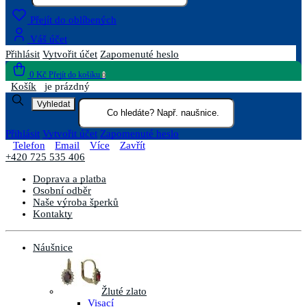
Přejít do oblíbených
Váš účet
Přihlásit
Vytvořit účet
Zapomenuté heslo
0 Kč
Přejít do košíku
0
Košík
je prázdný
Vyhledat
Přihlásit
Vytvořit účet
Zapomenuté heslo
Telefon
Email
Více
Zavřít
+420 725 535 406
Doprava a platba
Osobní odběr
Naše výroba šperků
Kontakty
Náušnice
Žluté zlato
Visací