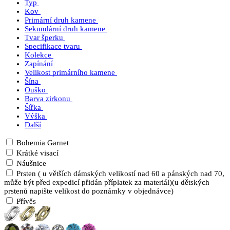
Typ
Kov
Primární druh kamene
Sekundární druh kamene
Tvar šperku
Specifikace tvaru
Kolekce
Zapínání
Velikost primárního kamene
Šína
Ouško
Barva zirkonu
Šířka
Výška
Další
Bohemia Garnet
Krátké visací
Náušnice
Prsten ( u větších dámských velikostí nad 60 a pánských nad 70,
může být před expedicí přidán příplatek za materiál)(u dětských
prstenů napište velikost do poznámky v objednávce)
Přívěs