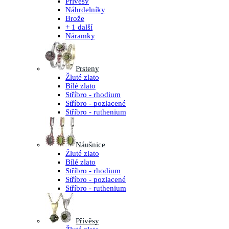
Přívěsy
Náhrdelníky
Brože
+ 1 další
Náramky
Prsteny
Žluté zlato
Bílé zlato
Stříbro - rhodium
Stříbro - pozlacené
Stříbro - ruthenium
Náušnice
Žluté zlato
Bílé zlato
Stříbro - rhodium
Stříbro - pozlacené
Stříbro - ruthenium
Přívěsy