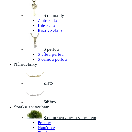
S diamanty
Žluté zlato
Bílé zlato
Růžové zlato
S perlou
S bílou perlou
S černou perlou
Náhrdelníky
Zlato
Stříbro
Šperky s vltavínem
S neopracovaným vltavínem
Prsteny
Náušnice