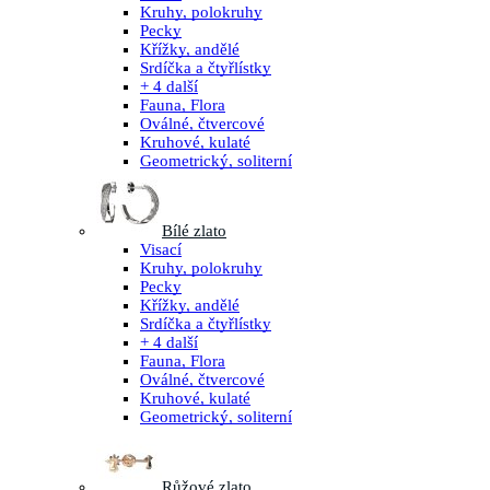
Kruhy, polokruhy
Pecky
Křížky, andělé
Srdíčka a čtyřlístky
+ 4 další
Fauna, Flora
Oválné, čtvercové
Kruhové, kulaté
Geometrický, soliterní
Bílé zlato
Visací
Kruhy, polokruhy
Pecky
Křížky, andělé
Srdíčka a čtyřlístky
+ 4 další
Fauna, Flora
Oválné, čtvercové
Kruhové, kulaté
Geometrický, soliterní
Růžové zlato