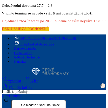
Celozávodní dovolená 27.7. - 2.8.
V tomto termínu se nebude vyrábět ani odesílat žádné zboží.
Objednané zboží z webu po 20.7. budeme odesílat nejdříve 13.8. !!!
DĚKUJEME ZA POCHOPENÍ
+420 725 535 406
(Po - Pá 11:00 - 17:00)
info@ceskedrahokamy.cz
Doprava a platba
Osobní odběr
Naše výroba šperků
Kontakty
Vyhledat
Více
0
Přejít do košíku
Košík
je prázdný
Otevřít menu