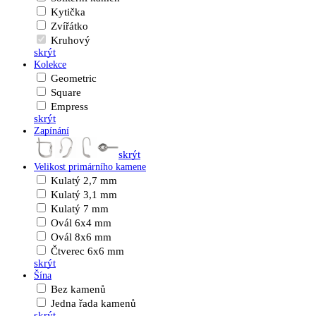
Kytička
Zvířátko
Kruhový
skrýt
Kolekce
Geometric
Square
Empress
skrýt
Zapínání
skrýt
Velikost primárního kamene
Kulatý 2,7 mm
Kulatý 3,1 mm
Kulatý 7 mm
Ovál 6x4 mm
Ovál 8x6 mm
Čtverec 6x6 mm
skrýt
Šína
Bez kamenů
Jedna řada kamenů
skrýt