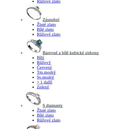
Růžové zlato
Zásnubní
Žluté zlato
Bílé zlato
Růžové zlato
Barevné a bílé kubické zirkony
Bílý
Růžový
Červený
Tm.modrý
Sv.modrý
+ 1 další
Zelený
S diamanty
Žluté zlato
Bílé zlato
Růžové zlato