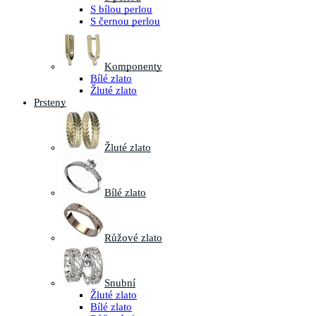
S bílou perlou
S černou perlou
Komponenty
Bílé zlato
Žluté zlato
Prsteny
Žluté zlato
Bílé zlato
Růžové zlato
Snubní
Žluté zlato
Bílé zlato