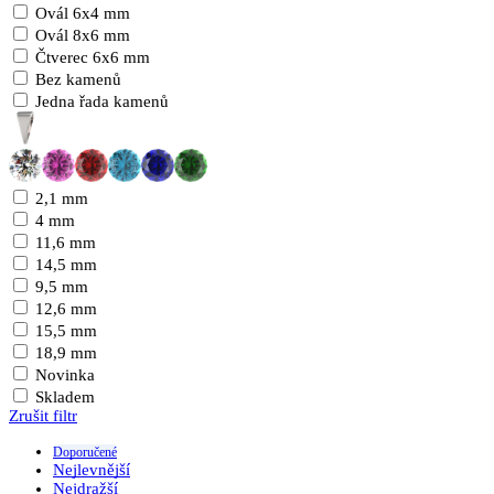
Ovál 6x4 mm
Ovál 8x6 mm
Čtverec 6x6 mm
Bez kamenů
Jedna řada kamenů
2,1 mm
4 mm
11,6 mm
14,5 mm
9,5 mm
12,6 mm
15,5 mm
18,9 mm
Novinka
Skladem
Zrušit filtr
Doporučené
Nejlevnější
Nejdražší