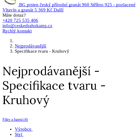
BG prsten český přírodní granát 960 Stříbro 925 - pozlacené
Vltavín a granát
5 369 Kč
Další
Máte dotaz?
+420 725 535 406
info@ceskedrahokamy.cz
Rychlý kontakt
Nejprodávanější
Specifikace tvaru - Kruhový
Nejprodávanější -
Specifikace tvaru -
Kruhový
Filtry a řazení (4)
Výrobce
Styl