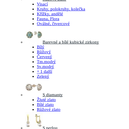
Visací
Kruhy, polokruhy, kolečka
Křížky, andělé
Fauna, Flora
Oválné, čtvercové
Barevné a bílé kubické zirkony
Bílý
Růžový
Červený
Tm.modrý
Sv.modrý
+ 1 další
Zelený
S diamanty
Žluté zlato
Bílé zlato
Růžové zlato
S perlou