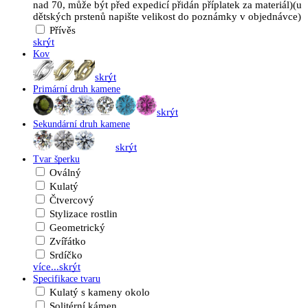
nad 70, může být před expedicí přidán příplatek za materiál)(u
dětských prstenů napište velikost do poznámky v objednávce)
Přívěs
skrýt
Kov
skrýt
Primární druh kamene
skrýt
Sekundární druh kamene
skrýt
Tvar šperku
Oválný
Kulatý
Čtvercový
Stylizace rostlin
Geometrický
Zvířátko
Srdíčko
více...
skrýt
Specifikace tvaru
Kulatý s kameny okolo
Solitérní kámen