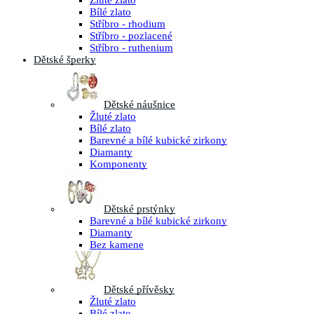
Žluté zlato
Bílé zlato
Stříbro - rhodium
Stříbro - pozlacené
Stříbro - ruthenium
Dětské šperky
Dětské náušnice
Žluté zlato
Bílé zlato
Barevné a bílé kubické zirkony
Diamanty
Komponenty
Dětské prstýnky
Barevné a bílé kubické zirkony
Diamanty
Bez kamene
Dětské přívěsky
Žluté zlato
Bílé zlato