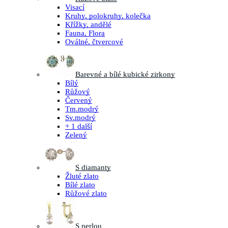
Visací
Kruhy, polokruhy, kolečka
Křížky, andělé
Fauna, Flora
Oválné, čtvercové
Barevné a bílé kubické zirkony
Bílý
Růžový
Červený
Tm.modrý
Sv.modrý
+ 1 další
Zelený
S diamanty
Žluté zlato
Bílé zlato
Růžové zlato
S perlou