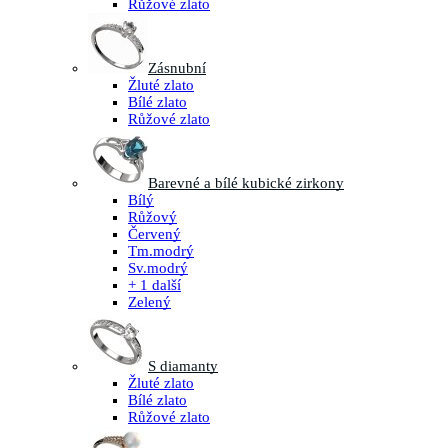
Růžové zlato
Zásnubní
Žluté zlato
Bílé zlato
Růžové zlato
Barevné a bílé kubické zirkony
Bílý
Růžový
Červený
Tm.modrý
Sv.modrý
+ 1 další
Zelený
S diamanty
Žluté zlato
Bílé zlato
Růžové zlato