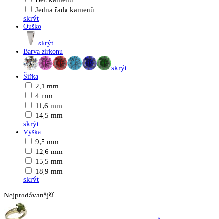
Bez kamenů
Jedna řada kamenů
skrýt
Ouško
skrýt
Barva zirkonu
skrýt
Šířka
2,1 mm
4 mm
11,6 mm
14,5 mm
skrýt
Výška
9,5 mm
12,6 mm
15,5 mm
18,9 mm
skrýt
Nejprodávanější