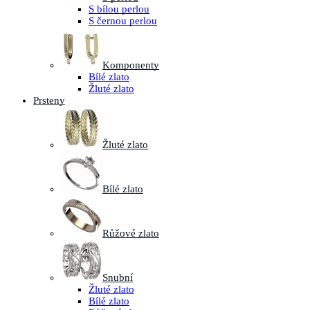
S bílou perlou
S černou perlou
Komponenty
Bílé zlato
Žluté zlato
Prsteny
Žluté zlato
Bílé zlato
Růžové zlato
Snubní
Žluté zlato
Bílé zlato