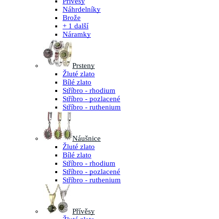
Přívěsy
Náhrdelníky
Brože
+ 1 další
Náramky
Prsteny
Žluté zlato
Bílé zlato
Stříbro - rhodium
Stříbro - pozlacené
Stříbro - ruthenium
Náušnice
Žluté zlato
Bílé zlato
Stříbro - rhodium
Stříbro - pozlacené
Stříbro - ruthenium
Přívěsy