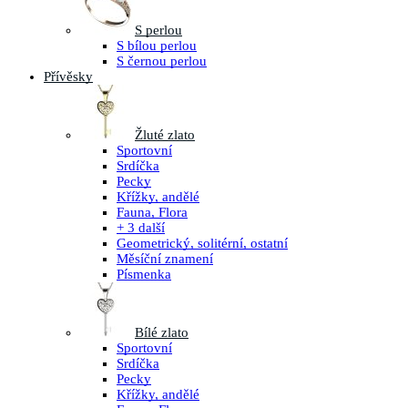
S perlou
S bílou perlou
S černou perlou
Přívěsky
Žluté zlato
Sportovní
Srdíčka
Pecky
Křížky, andělé
Fauna, Flora
+ 3 další
Geometrický, solitérní, ostatní
Měsíční znamení
Písmenka
Bílé zlato
Sportovní
Srdíčka
Pecky
Křížky, andělé