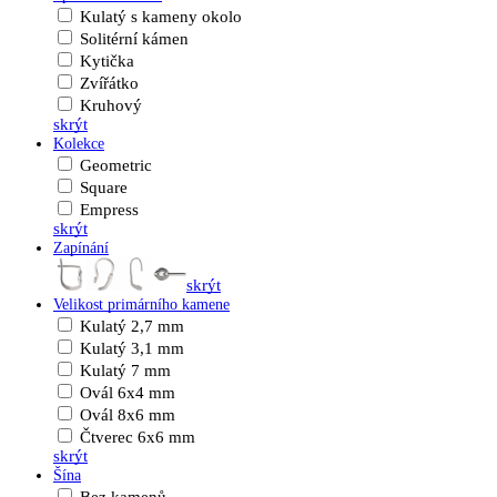
Kulatý s kameny okolo
Solitérní kámen
Kytička
Zvířátko
Kruhový
skrýt
Kolekce
Geometric
Square
Empress
skrýt
Zapínání
skrýt
Velikost primárního kamene
Kulatý 2,7 mm
Kulatý 3,1 mm
Kulatý 7 mm
Ovál 6x4 mm
Ovál 8x6 mm
Čtverec 6x6 mm
skrýt
Šína