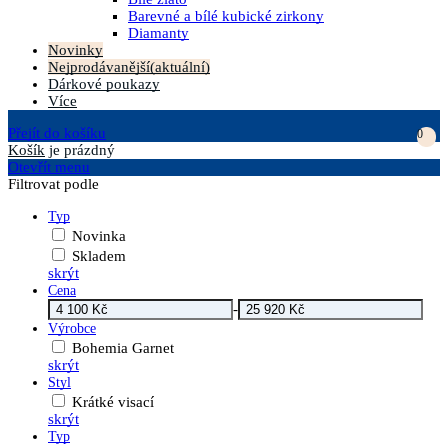
Barevné a bílé kubické zirkony
Diamanty
Novinky
Nejprodávanější
(aktuální)
Dárkové poukazy
Více
Přejít do košíku
0
Košík
je prázdný
Otevřít menu
Filtrovat podle
Typ
Novinka
Skladem
skrýt
Cena
-
Výrobce
Bohemia Garnet
skrýt
Styl
Krátké visací
skrýt
Typ