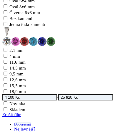
Ovál 6x4 mm
Ovál 8x6 mm
Čtverec 6x6 mm
Bez kamenů
Jedna řada kamenů
2,1 mm
4 mm
11,6 mm
14,5 mm
9,5 mm
12,6 mm
15,5 mm
18,9 mm
-
Novinka
Skladem
Zrušit filtr
Doporučené
Nejlevnější