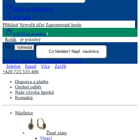
Přejít do oblíbených
Váš účet
Přihlásit
Vytvořit účet
Zapomenuté heslo
0 Kč
Přejít do košíku
0
Košík
je prázdný
Vyhledat
Přihlásit
Vytvořit účet
Zapomenuté heslo
Telefon
Email
Více
Zavřít
+420 725 535 406
Doprava a platba
Osobní odběr
Naše výroba šperků
Kontakty
Náušnice
Žluté zlato
Visací