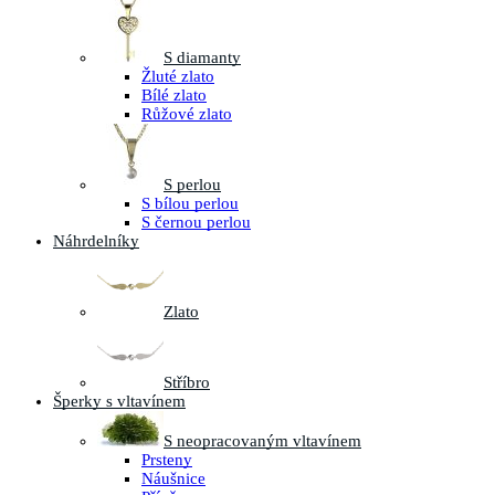
S diamanty
Žluté zlato
Bílé zlato
Růžové zlato
S perlou
S bílou perlou
S černou perlou
Náhrdelníky
Zlato
Stříbro
Šperky s vltavínem
S neopracovaným vltavínem
Prsteny
Náušnice