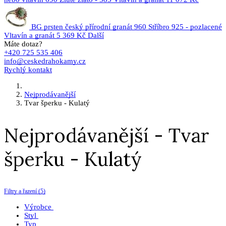
BG prsten český přírodní granát 960 Stříbro 925 - pozlacené
Vltavín a granát
5 369 Kč
Další
Máte dotaz?
+420 725 535 406
info@ceskedrahokamy.cz
Rychlý kontakt
Nejprodávanější
Tvar šperku - Kulatý
Nejprodávanější - Tvar
šperku - Kulatý
Filtry a řazení (5)
Výrobce
Styl
Typ