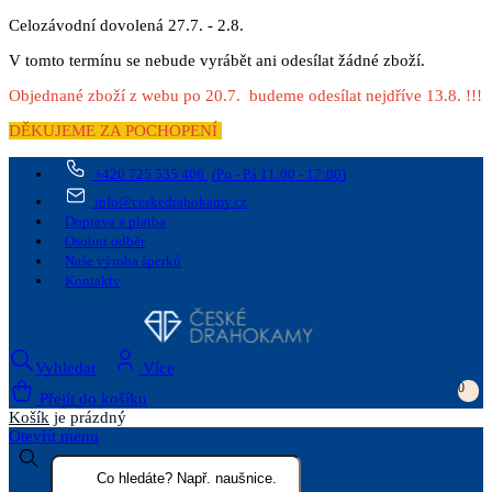
Celozávodní dovolená 27.7. - 2.8.
V tomto termínu se nebude vyrábět ani odesílat žádné zboží.
Objednané zboží z webu po 20.7. budeme odesílat nejdříve 13.8. !!!
DĚKUJEME ZA POCHOPENÍ
+420 725 535 406
(Po - Pá 11:00 - 17:00)
info@ceskedrahokamy.cz
Doprava a platba
Osobní odběr
Naše výroba šperků
Kontakty
Vyhledat
Více
0
Přejít do košíku
Košík
je prázdný
Otevřít menu