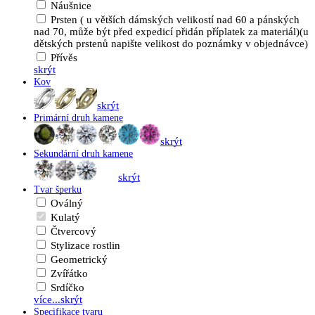
Náušnice
Prsten ( u větších dámských velikostí nad 60 a pánských
nad 70, může být před expedicí přidán příplatek za materiál)(u
dětských prstenů napište velikost do poznámky v objednávce)
Přívěs
skrýt
Kov
skrýt
Primární druh kamene
skrýt
Sekundární druh kamene
skrýt
Tvar šperku
Oválný
Kulatý
Čtvercový
Stylizace rostlin
Geometrický
Zvířátko
Srdíčko
více...
skrýt
Specifikace tvaru