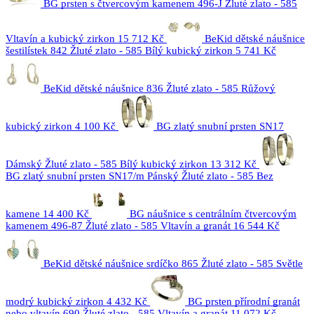
BG prsten s čtvercovým kamenem 496-J Žluté zlato - 585
Vltavín a kubický zirkon
15 712 Kč
BeKid dětské náušnice
šestilístek 842 Žluté zlato - 585 Bílý kubický zirkon
5 741 Kč
BeKid dětské náušnice 836 Žluté zlato - 585 Růžový
kubický zirkon
4 100 Kč
BG zlatý snubní prsten SN17
Dámský Žluté zlato - 585 Bílý kubický zirkon
13 312 Kč
BG zlatý snubní prsten SN17/m Pánský Žluté zlato - 585 Bez
kamene
14 400 Kč
BG náušnice s centrálním čtvercovým
kamenem 496-87 Žluté zlato - 585 Vltavín a granát
16 544 Kč
BeKid dětské náušnice srdíčko 865 Žluté zlato - 585 Světle
modrý kubický zirkon
4 432 Kč
BG prsten přírodní granát
nebo vltavín 690 Žluté zlato - 585 Vltavín a granát
11 072 Kč