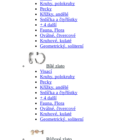
Kruhy, polokruhy
Pecky
Křížky, andělé
Srdíčka a čtyřlístky
+ 4 další
Fauna, Flora
Oválné, čtvercové
Kruhové, kulaté
Geometrický, soliterní
Bílé zlato
Visací
Kruhy, polokruhy
Pecky
Křížky, andělé
Srdíčka a čtyřlístky
+ 4 další
Fauna, Flora
Oválné, čtvercové
Kruhové, kulaté
Geometrický, soliterní
Růžové zlato