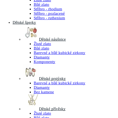
Žluté zlato
Bílé zlato
Stříbro - rhodium
Stříbro - pozlacené
Stříbro - ruthenium
Dětské šperky
Dětské náušnice
Žluté zlato
Bílé zlato
Barevné a bílé kubické zirkony
Diamanty
Komponenty
Dětské prstýnky
Barevné a bílé kubické zirkony
Diamanty
Bez kamene
Dětské přívěsky
Žluté zlato
Bílé zlato