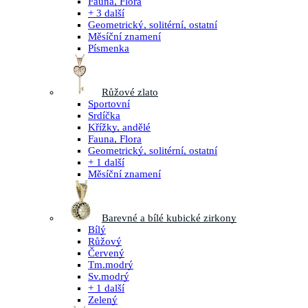
Fauna, Flora
+ 3 další
Geometrický, solitérní, ostatní
Měsíční znamení
Písmenka
Růžové zlato
Sportovní
Srdíčka
Křížky, andělé
Fauna, Flora
Geometrický, solitérní, ostatní
+ 1 další
Měsíční znamení
Barevné a bílé kubické zirkony
Bílý
Růžový
Červený
Tm.modrý
Sv.modrý
+ 1 další
Zelený