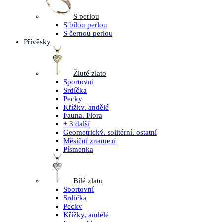
S perlou
S bílou perlou
S černou perlou
Přívěsky
Žluté zlato
Sportovní
Srdíčka
Pecky
Křížky, andělé
Fauna, Flora
+ 3 další
Geometrický, solitérní, ostatní
Měsíční znamení
Písmenka
Bílé zlato
Sportovní
Srdíčka
Pecky
Křížky, andělé