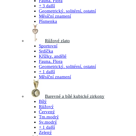
Fauna, Flora
+ 3 další
Geometrický, solitérní, ostatní
Měsíční znamení
Písmenka
Růžové zlato
Sportovní
Srdíčka
Křížky, andělé
Fauna, Flora
Geometrický, solitérní, ostatní
+ 1 další
Měsíční znamení
Barevné a bílé kubické zirkony
Bílý
Růžový
Červený
Tm.modrý
Sv.modrý
+ 1 další
Zelený