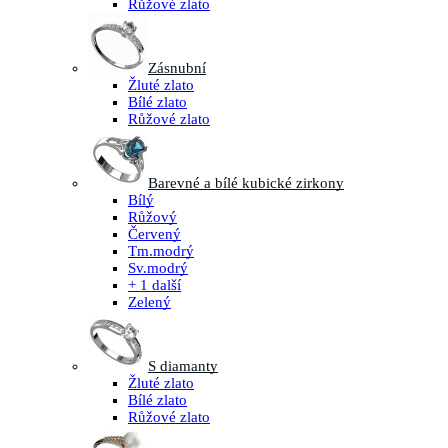
Růžové zlato
Zásnubní
Žluté zlato
Bílé zlato
Růžové zlato
Barevné a bílé kubické zirkony
Bílý
Růžový
Červený
Tm.modrý
Sv.modrý
+ 1 další
Zelený
S diamanty
Žluté zlato
Bílé zlato
Růžové zlato