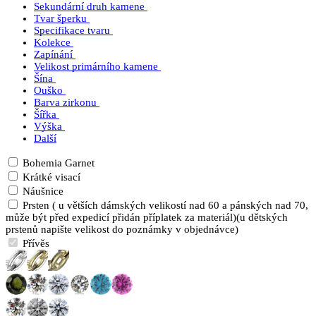
Sekundární druh kamene
Tvar šperku
Specifikace tvaru
Kolekce
Zapínání
Velikost primárního kamene
Šína
Ouško
Barva zirkonu
Šířka
Výška
Další
Bohemia Garnet
Krátké visací
Náušnice
Prsten ( u větších dámských velikostí nad 60 a pánských nad 70,
může být před expedicí přidán příplatek za materiál)(u dětských
prstenů napište velikost do poznámky v objednávce)
Přívěs