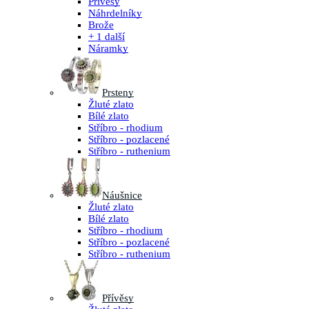
Přívěsy
Náhrdelníky
Brože
+ 1 další
Náramky
Prsteny
Žluté zlato
Bílé zlato
Stříbro - rhodium
Stříbro - pozlacené
Stříbro - ruthenium
Náušnice
Žluté zlato
Bílé zlato
Stříbro - rhodium
Stříbro - pozlacené
Stříbro - ruthenium
Přívěsy