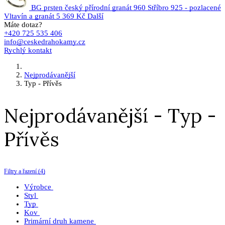
BG prsten český přírodní granát 960 Stříbro 925 - pozlacené
Vltavín a granát
5 369 Kč
Další
Máte dotaz?
+420 725 535 406
info@ceskedrahokamy.cz
Rychlý kontakt
Nejprodávanější
Typ - Přívěs
Nejprodávanější - Typ -
Přívěs
Filtry a řazení (4)
Výrobce
Styl
Typ
Kov
Primární druh kamene