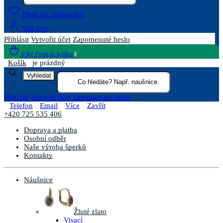
Přejít do oblíbených
Váš účet
Přihlásit
Vytvořit účet
Zapomenuté heslo
0 Kč
Přejít do košíku
0
Košík
je prázdný
Vyhledat
Přihlásit
Vytvořit účet
Zapomenuté heslo
Telefon
Email
Více
Zavřít
+420 725 535 406
Doprava a platba
Osobní odběr
Naše výroba šperků
Kontakty
Náušnice
Žluté zlato
Visací