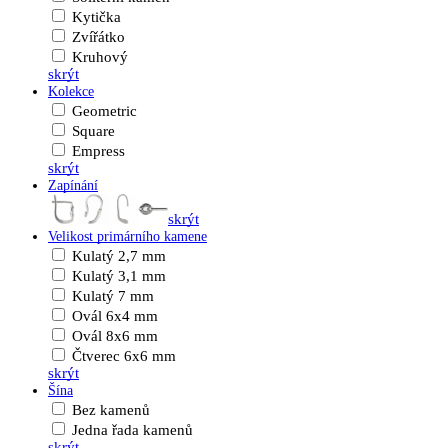
Kytička
Zvířátko
Kruhový
skrýt
Kolekce
Geometric
Square
Empress
skrýt
Zapínání
skrýt
Velikost primárního kamene
Kulatý 2,7 mm
Kulatý 3,1 mm
Kulatý 7 mm
Ovál 6x4 mm
Ovál 8x6 mm
Čtverec 6x6 mm
skrýt
Šína
Bez kamenů
Jedna řada kamenů
skrýt