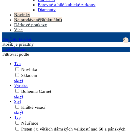
Barevné a bílé kubické zirkony
Diamanty
Novinky
Nejprodávanější
(aktuální)
Dárkové poukazy
Více
Přejít do košíku
0
Košík
je prázdný
Otevřít menu
Filtrovat podle
Typ
Novinka
Skladem
skrýt
Výrobce
Bohemia Garnet
skrýt
Styl
Krátké visací
skrýt
Typ
Náušnice
Prsten ( u větších dámských velikostí nad 60 a pánských