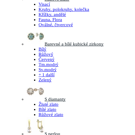
Visací
Kruhy, polokruhy, kolečka
Křížky, andělé
Fauna, Flora
Oválné, čtvercové
Barevné a bílé kubické zirkony
Bílý
Růžový
Červený
Tm.modrý
Sv.modrý
+ 1 další
Zelený
S diamanty
Žluté zlato
Bílé zlato
Růžové zlato
S perlou