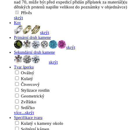
nad 70, může být před expedicí přidán příplatek za materiál)(u
dětských prstenů napište velikost do poznámky v objednávce)
Přívěs
skrýt
Kov
skrýt
Primární druh kamene
skrýt
Sekundární druh kamene
skrýt
Tvar šperku
Oválný
Kulatý
Čtvercový
Stylizace rostlin
Geometrický
Zvířátko
Srdíčko
více...
skrýt
Specifikace tvaru
Kulatý s kameny okolo
Solitérní kámen