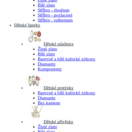
Žluté zlato
Bílé zlato
Stříbro - rhodium
Stříbro - pozlacené
Stříbro - ruthenium
Dětské šperky
Dětské náušnice
Žluté zlato
Bílé zlato
Barevné a bílé kubické zirkony
Diamanty
Komponenty
Dětské prstýnky
Barevné a bílé kubické zirkony
Diamanty
Bez kamene
Dětské přívěsky
Žluté zlato
Bílé zlato