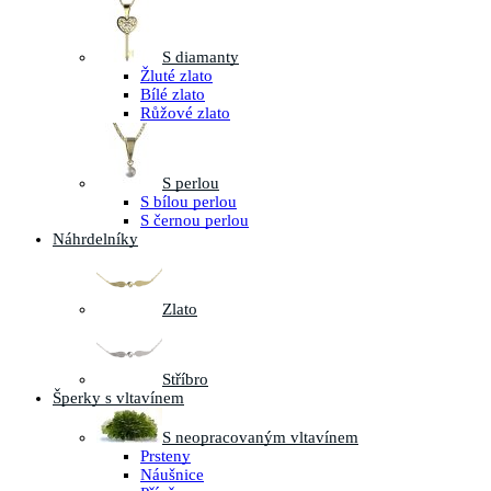
S diamanty
Žluté zlato
Bílé zlato
Růžové zlato
S perlou
S bílou perlou
S černou perlou
Náhrdelníky
Zlato
Stříbro
Šperky s vltavínem
S neopracovaným vltavínem
Prsteny
Náušnice