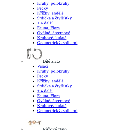
Kruhy, polokruhy
Pecky
Křížky, andělé
Srdíčka a čtyřlístky
+ 4 další
Fauna, Flora
Oválné, čtvercové
Kruhové, kulaté
Geometrický, soliterní
Bílé zlato
Visací
Kruhy, polokruhy
Pecky
Křížky, andělé
Srdíčka a čtyřlístky
+ 4 další
Fauna, Flora
Oválné, čtvercové
Kruhové, kulaté
Geometrický, soliterní
Růžové zlato