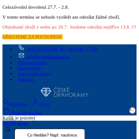
Celozávodní dovolená 27.7. - 2.8.
V tomto termínu se nebude vyrábět ani odesílat žádné zboží.
Objednané zboží z webu po 20.7. budeme odesílat nejdříve 13.8. !!!
DĚKUJEME ZA POCHOPENÍ
+420 725 535 406
(Po - Pá 11:00 - 17:00)
info@ceskedrahokamy.cz
Doprava a platba
Osobní odběr
Naše výroba šperků
Kontakty
Vyhledat
Více
0
Přejít do košíku
Košík
je prázdný
Otevřít menu