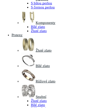
S bílou perlou
S černou perlou
Komponenty
Bílé zlato
Žluté zlato
Prsteny
Žluté zlato
Bílé zlato
Růžové zlato
Snubní
Žluté zlato
Bílé zlato