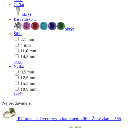
Ouško
skrýt
Barva zirkonu
skrýt
Šířka
2,1 mm
4 mm
11,6 mm
14,5 mm
skrýt
Výška
9,5 mm
12,6 mm
15,5 mm
18,9 mm
skrýt
Nejprodávanější
BG prsten s čtvercovým kamenem 496-J Žluté zlato - 585