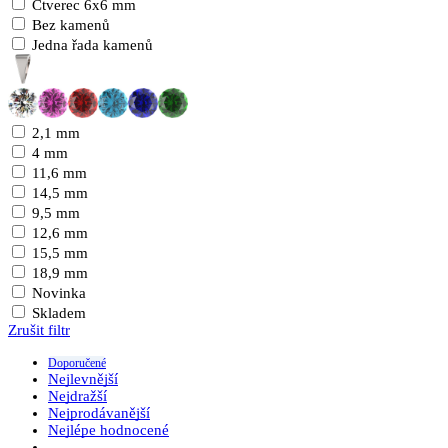
Čtverec 6x6 mm
Bez kamenů
Jedna řada kamenů
2,1 mm
4 mm
11,6 mm
14,5 mm
9,5 mm
12,6 mm
15,5 mm
18,9 mm
Novinka
Skladem
Zrušit filtr
Doporučené
Nejlevnější
Nejdražší
Nejprodávanější
Nejlépe hodnocené