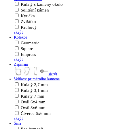
Kulatý s kameny okolo
Solitérní kámen
Kytička
Zvířátko
Kruhový
skrýt
Kolekce
Geometric
Square
Empress
skrýt
Zapínání
skrýt
Velikost primárního kamene
Kulatý 2,7 mm
Kulatý 3,1 mm
Kulatý 7 mm
Ovál 6x4 mm
Ovál 8x6 mm
Čtverec 6x6 mm
skrýt
Šína