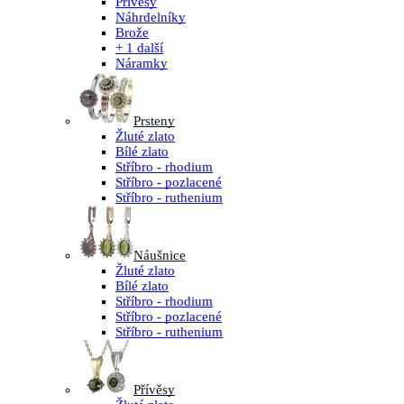
Přívěsy
Náhrdelníky
Brože
+ 1 další
Náramky
Prsteny
Žluté zlato
Bílé zlato
Stříbro - rhodium
Stříbro - pozlacené
Stříbro - ruthenium
Náušnice
Žluté zlato
Bílé zlato
Stříbro - rhodium
Stříbro - pozlacené
Stříbro - ruthenium
Přívěsy