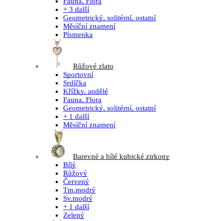
Fauna, Flora
+ 3 další
Geometrický, solitérní, ostatní
Měsíční znamení
Písmenka
Růžové zlato
Sportovní
Srdíčka
Křížky, andělé
Fauna, Flora
Geometrický, solitérní, ostatní
+ 1 další
Měsíční znamení
Barevné a bílé kubické zirkony
Bílý
Růžový
Červený
Tm.modrý
Sv.modrý
+ 1 další
Zelený