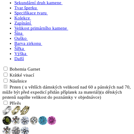
Sekundární druh kamene
Tvar šperku
Specifikace tvaru
Kolekce
Zapínání
Velikost primárního kamene
Šína
Ouško
Barva zirkonu
Šířka
Výška
Další
Bohemia Garnet
Krátké visací
Náušnice
Prsten ( u větších dámských velikostí nad 60 a pánských nad 70,
může být před expedicí přidán příplatek za materiál)(u dětských
prstenů napište velikost do poznámky v objednávce)
Přívěs