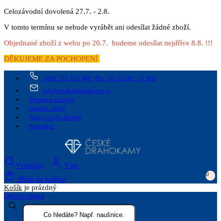
Celozávodní dovolená 27.7. - 2.8.
V tomto termínu se nebude vyrábět ani odesílat žádné zboží.
Objednané zboží z webu po 20.7. budeme odesílat nejdříve 8.8. !!!
DĚKUJEME ZA POCHOPENÍ
+420 725 535 406
(Po - Pá 11:00 - 17:00)
info@ceskedrahokamy.cz
Doprava a platba
Osobní odběr
Naše výroba šperků
Kontakty
Vyhledat
Více
0
Přejít do košíku
Košík
je prázdný
Otevřít menu