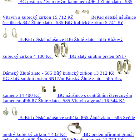
BG prsten s čtvercovým kamenem 496-J Žluté zlato - 585
Vltavín a kubický zirkon
15 712 Kč
BeKid dětské náušnice
šestilístek 842 Žluté zlato - 585 Bílý kubický zirkon
5 741 Kč
BeKid dětské náušnice 836 Žluté zlato - 585 Růžový
kubický zirkon
4 100 Kč
BG zlatý snubní prsten SN17
Dámský Žluté zlato - 585 Bílý kubický zirkon
13 312 Kč
BG zlatý snubní prsten SN17/m Pánský Žluté zlato - 585 Bez
kamene
14 400 Kč
BG náušnice s centrálním čtvercovým
kamenem 496-87 Žluté zlato - 585 Vltavín a granát
16 544 Kč
BeKid dětské náušnice srdíčko 865 Žluté zlato - 585 Světle
modrý kubický zirkon
4 432 Kč
BG prsten přírodní granát
nebo vltavín 690 Žluté zlato - 585 Vltavín a granát
11 072 Kč