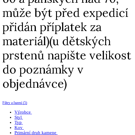
může být před expedicí
přidán příplatek za
materiál)(u dětských
prstenů napište velikost
do poznámky v
objednávce)
Filtry a řazení (5)
Výrobce
Styl
Typ
Kov
Primární druh kamene