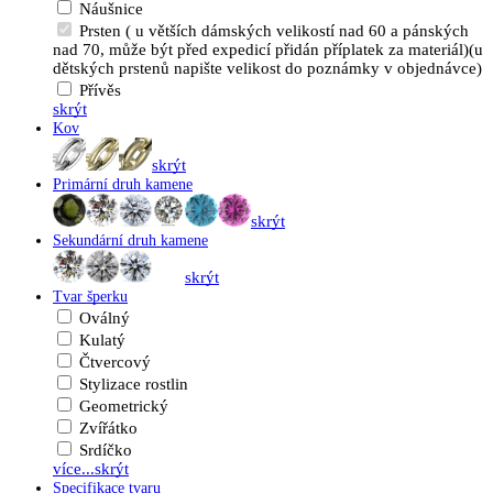
Náušnice
Prsten ( u větších dámských velikostí nad 60 a pánských
nad 70, může být před expedicí přidán příplatek za materiál)(u
dětských prstenů napište velikost do poznámky v objednávce)
Přívěs
skrýt
Kov
skrýt
Primární druh kamene
skrýt
Sekundární druh kamene
skrýt
Tvar šperku
Oválný
Kulatý
Čtvercový
Stylizace rostlin
Geometrický
Zvířátko
Srdíčko
více...
skrýt
Specifikace tvaru