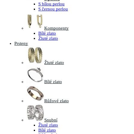
S bílou perlou
S černou perlou
Komponenty
Bílé zlato
Žluté zlato
Prsteny
Žluté zlato
Bílé zlato
Růžové zlato
Snubní
Žluté zlato
Bílé zlato