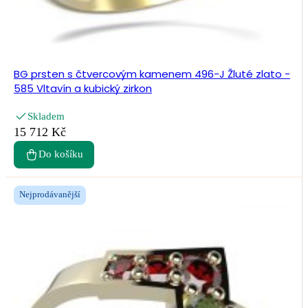
BG prsten s čtvercovým kamenem 496-J Žluté zlato -
585 Vltavín a kubický zirkon
Skladem
15 712 Kč
Do košíku
Nejprodávanější