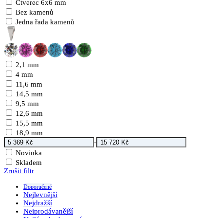
Čtverec 6x6 mm
Bez kamenů
Jedna řada kamenů
2,1 mm
4 mm
11,6 mm
14,5 mm
9,5 mm
12,6 mm
15,5 mm
18,9 mm
-
Novinka
Skladem
Zrušit filtr
Doporučené
Nejlevnější
Nejdražší
Nejprodávanější