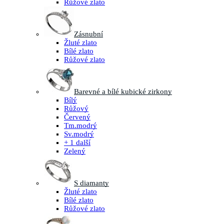
Růžové zlato
Zásnubní
Žluté zlato
Bílé zlato
Růžové zlato
Barevné a bílé kubické zirkony
Bílý
Růžový
Červený
Tm.modrý
Sv.modrý
+ 1 další
Zelený
S diamanty
Žluté zlato
Bílé zlato
Růžové zlato