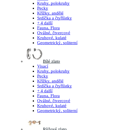
Kruhy, polokruhy
Pecky
Křížky, andělé
Srdíčka a čtyřlístky
+ 4 další
Fauna, Flora
Oválné, čtvercové
Kruhové, kulaté
Geometrický, soliterní
Bílé zlato
Visací
Kruhy, polokruhy
Pecky
Křížky, andělé
Srdíčka a čtyřlístky
+ 4 další
Fauna, Flora
Oválné, čtvercové
Kruhové, kulaté
Geometrický, soliterní
Růžové zlato