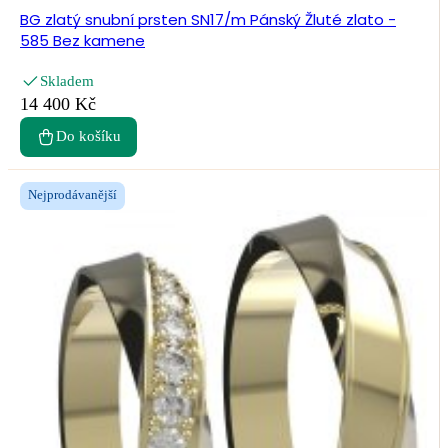
BG zlatý snubní prsten SN17/m Pánský Žluté zlato -
585 Bez kamene
Skladem
14 400 Kč
Do košíku
Nejprodávanější