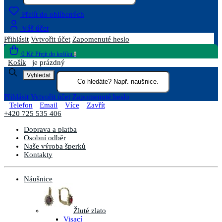
Přejít do oblíbených
Váš účet
Přihlásit
Vytvořit účet
Zapomenuté heslo
0 Kč
Přejít do košíku
0
Košík
je prázdný
Vyhledat
Přihlásit
Vytvořit účet
Zapomenuté heslo
Telefon
Email
Více
Zavřít
+420 725 535 406
Doprava a platba
Osobní odběr
Naše výroba šperků
Kontakty
Náušnice
Žluté zlato
Visací