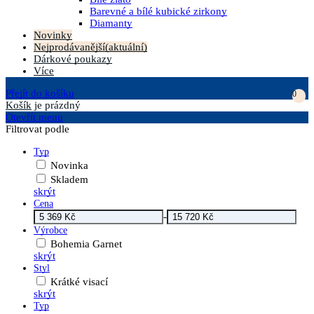
Barevné a bílé kubické zirkony
Diamanty
Novinky
Nejprodávanější
(aktuální)
Dárkové poukazy
Více
Přejít do košíku
0
Košík
je prázdný
Otevřít menu
Filtrovat podle
Typ
Novinka
Skladem
skrýt
Cena
-
Výrobce
Bohemia Garnet
skrýt
Styl
Krátké visací
skrýt
Typ