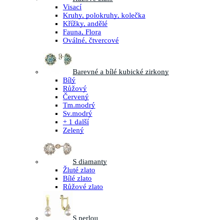
Visací
Kruhy, polokruhy, kolečka
Křížky, andělé
Fauna, Flora
Oválné, čtvercové
Barevné a bílé kubické zirkony
Bílý
Růžový
Červený
Tm.modrý
Sv.modrý
+ 1 další
Zelený
S diamanty
Žluté zlato
Bílé zlato
Růžové zlato
S perlou