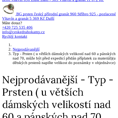
BG prsten český přírodní granát 960 Stříbro 925 - pozlacené
Vltavín a granát
5 369 Kč
Další
Máte dotaz?
+420 725 535 406
info@ceskedrahokamy.cz
Rychlý kontakt
Nejprodávanější
Typ - Prsten ( u větších dámských velikostí nad 60 a pánských
nad 70, může být před expedicí přidán příplatek za materiál)(u
dětských prstenů napište velikost do poznámky v objednávce)
Nejprodávanější - Typ -
Prsten ( u větších
dámských velikostí nad
60 a pánských nad 70,