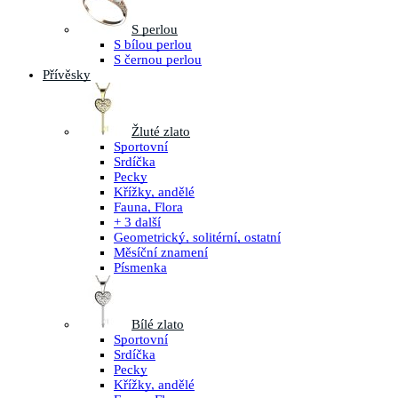
S perlou
S bílou perlou
S černou perlou
Přívěsky
Žluté zlato
Sportovní
Srdíčka
Pecky
Křížky, andělé
Fauna, Flora
+ 3 další
Geometrický, solitérní, ostatní
Měsíční znamení
Písmenka
Bílé zlato
Sportovní
Srdíčka
Pecky
Křížky, andělé