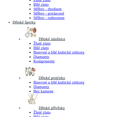
Žluté zlato
Bílé zlato
Stříbro - rhodium
Stříbro - pozlacené
Stříbro - ruthenium
Dětské šperky
Dětské náušnice
Žluté zlato
Bílé zlato
Barevné a bílé kubické zirkony
Diamanty
Komponenty
Dětské prstýnky
Barevné a bílé kubické zirkony
Diamanty
Bez kamene
Dětské přívěsky
Žluté zlato
Bílé zlato