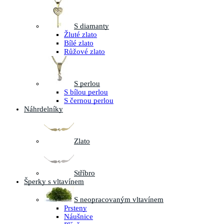
S diamanty
Žluté zlato
Bílé zlato
Růžové zlato
S perlou
S bílou perlou
S černou perlou
Náhrdelníky
Zlato
Stříbro
Šperky s vltavínem
S neopracovaným vltavínem
Prsteny
Náušnice