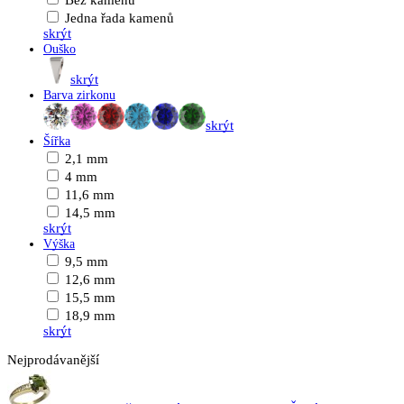
Bez kamenů
Jedna řada kamenů
skrýt
Ouško
skrýt
Barva zirkonu
skrýt
Šířka
2,1 mm
4 mm
11,6 mm
14,5 mm
skrýt
Výška
9,5 mm
12,6 mm
15,5 mm
18,9 mm
skrýt
Nejprodávanější