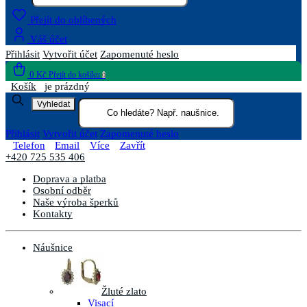
Přejít do oblíbených
Váš účet
Přihlásit
Vytvořit účet
Zapomenuté heslo
0 Kč
Přejít do košíku
0
Košík
je prázdný
Vyhledat
Přihlásit
Vytvořit účet
Zapomenuté heslo
Telefon
Email
Více
Zavřít
+420 725 535 406
Doprava a platba
Osobní odběr
Naše výroba šperků
Kontakty
Náušnice
Žluté zlato
Visací