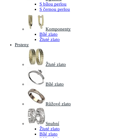
S bílou perlou
S černou perlou
Komponenty
Bílé zlato
Žluté zlato
Prsteny
Žluté zlato
Bílé zlato
Růžové zlato
Snubní
Žluté zlato
Bílé zlato