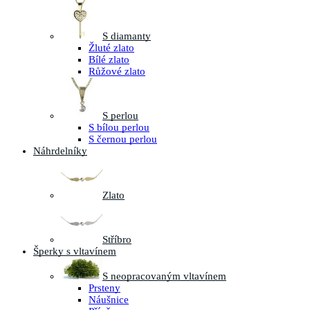
S diamanty
Žluté zlato
Bílé zlato
Růžové zlato
S perlou
S bílou perlou
S černou perlou
Náhrdelníky
Zlato
Stříbro
Šperky s vltavínem
S neopracovaným vltavínem
Prsteny
Náušnice