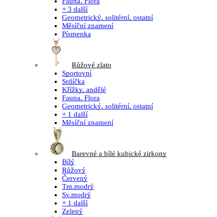
Fauna, Flora
+ 3 další
Geometrický, solitérní, ostatní
Měsíční znamení
Písmenka
Růžové zlato
Sportovní
Srdíčka
Křížky, andělé
Fauna, Flora
Geometrický, solitérní, ostatní
+ 1 další
Měsíční znamení
Barevné a bílé kubické zirkony
Bílý
Růžový
Červený
Tm.modrý
Sv.modrý
+ 1 další
Zelený