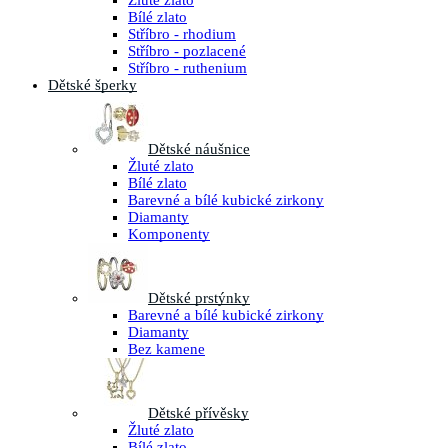
Žluté zlato
Bílé zlato
Stříbro - rhodium
Stříbro - pozlacené
Stříbro - ruthenium
Dětské šperky
Dětské náušnice
Žluté zlato
Bílé zlato
Barevné a bílé kubické zirkony
Diamanty
Komponenty
Dětské prstýnky
Barevné a bílé kubické zirkony
Diamanty
Bez kamene
Dětské přívěsky
Žluté zlato
Bílé zlato