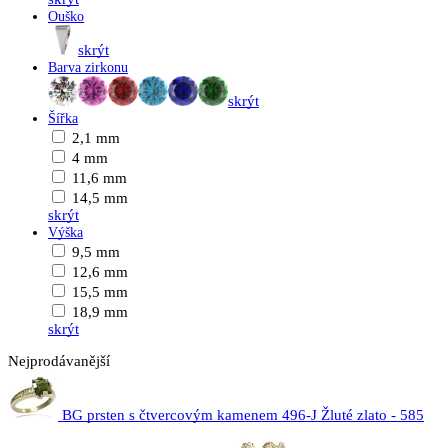
Ouško
skrýt
Barva zirkonu
skrýt
Šířka
2,1 mm
4 mm
11,6 mm
14,5 mm
skrýt
Výška
9,5 mm
12,6 mm
15,5 mm
18,9 mm
skrýt
Nejprodávanější
BG prsten s čtvercovým kamenem 496-J Žluté zlato - 585