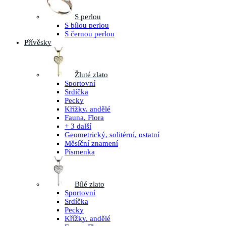
S perlou
S bílou perlou
S černou perlou
Přívěsky
Žluté zlato
Sportovní
Srdíčka
Pecky
Křížky, andělé
Fauna, Flora
+ 3 další
Geometrický, solitérní, ostatní
Měsíční znamení
Písmenka
Bílé zlato
Sportovní
Srdíčka
Pecky
Křížky, andělé