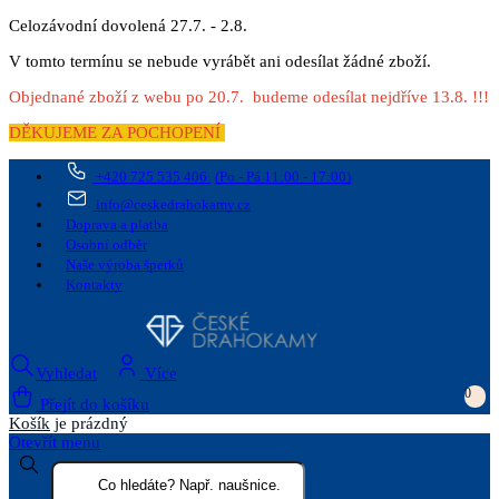
Celozávodní dovolená 27.7. - 2.8.
V tomto termínu se nebude vyrábět ani odesílat žádné zboží.
Objednané zboží z webu po 20.7. budeme odesílat nejdříve 13.8. !!!
DĚKUJEME ZA POCHOPENÍ
+420 725 535 406
(Po - Pá 11:00 - 17:00)
info@ceskedrahokamy.cz
Doprava a platba
Osobní odběr
Naše výroba šperků
Kontakty
Vyhledat
Více
0
Přejít do košíku
Košík
je prázdný
Otevřít menu