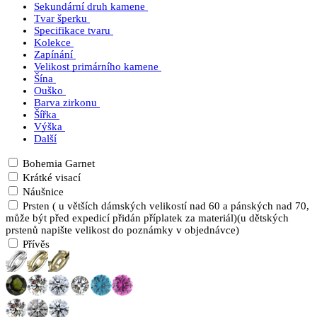
Sekundární druh kamene
Tvar šperku
Specifikace tvaru
Kolekce
Zapínání
Velikost primárního kamene
Šína
Ouško
Barva zirkonu
Šířka
Výška
Další
Bohemia Garnet
Krátké visací
Náušnice
Prsten ( u větších dámských velikostí nad 60 a pánských nad 70,
může být před expedicí přidán příplatek za materiál)(u dětských
prstenů napište velikost do poznámky v objednávce)
Přívěs