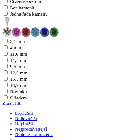
Čtverec 6x6 mm
Bez kamenů
Jedna řada kamenů
2,1 mm
4 mm
11,6 mm
14,5 mm
9,5 mm
12,6 mm
15,5 mm
18,9 mm
Novinka
Skladem
Zrušit filtr
Doporučené
Nejlevnější
Nejdražší
Nejprodávanější
Nejlépe hodnocené