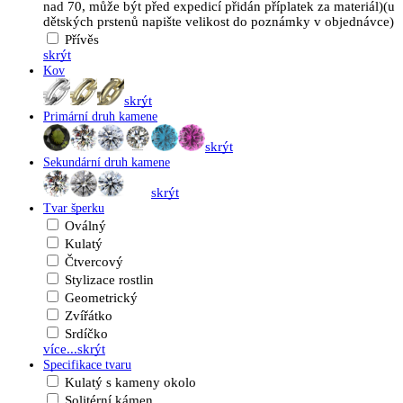
nad 70, může být před expedicí přidán příplatek za materiál)(u
dětských prstenů napište velikost do poznámky v objednávce)
Přívěs
skrýt
Kov
skrýt
Primární druh kamene
skrýt
Sekundární druh kamene
skrýt
Tvar šperku
Oválný
Kulatý
Čtvercový
Stylizace rostlin
Geometrický
Zvířátko
Srdíčko
více...
skrýt
Specifikace tvaru
Kulatý s kameny okolo
Solitérní kámen