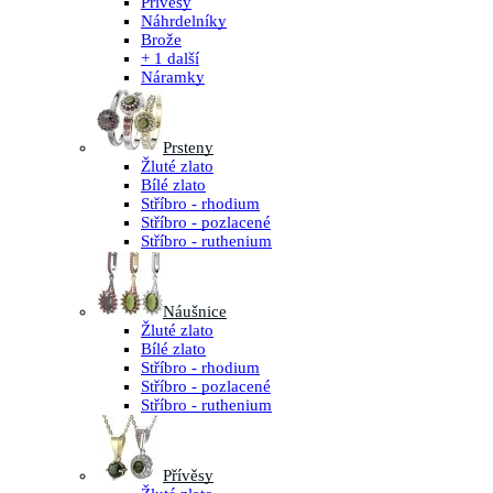
Přívěsy
Náhrdelníky
Brože
+ 1 další
Náramky
Prsteny
Žluté zlato
Bílé zlato
Stříbro - rhodium
Stříbro - pozlacené
Stříbro - ruthenium
Náušnice
Žluté zlato
Bílé zlato
Stříbro - rhodium
Stříbro - pozlacené
Stříbro - ruthenium
Přívěsy