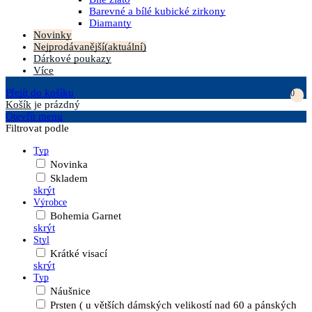
Barevné a bílé kubické zirkony
Diamanty
Novinky
Nejprodávanější
(aktuální)
Dárkové poukazy
Více
Přejít do košíku
0
Košík
je prázdný
Otevřít menu
Filtrovat podle
Typ
Novinka
Skladem
skrýt
Výrobce
Bohemia Garnet
skrýt
Styl
Krátké visací
skrýt
Typ
Náušnice
Prsten ( u větších dámských velikostí nad 60 a pánských