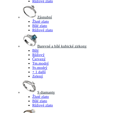
Růžové zlato
Zásnubní
Žluté zlato
Bílé zlato
Růžové zlato
Barevné a bílé kubické zirkony
Bílý
Růžový
Červený
Tm.modrý
Sv.modrý
+ 1 další
Zelený
S diamanty
Žluté zlato
Bílé zlato
Růžové zlato