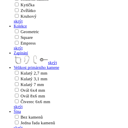
Kytička
Zvířátko
Kruhový
skrýt
Kolekce
Geometric
Square
Empress
skrýt
Zapínání
skrýt
Velikost primárního kamene
Kulatý 2,7 mm
Kulatý 3,1 mm
Kulatý 7 mm
Ovál 6x4 mm
Ovál 8x6 mm
Čtverec 6x6 mm
skrýt
Šína
Bez kamenů
Jedna řada kamenů
skrýt