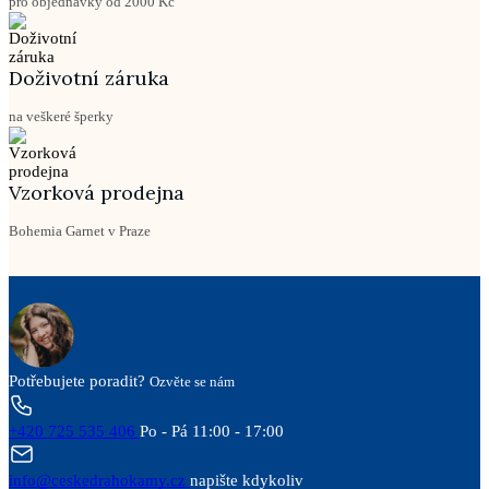
pro objednávky od 2000 Kč
Doživotní záruka
na veškeré šperky
Vzorková prodejna
Bohemia Garnet v Praze
Potřebujete poradit?
Ozvěte se nám
+420 725 535 406
Po - Pá 11:00 - 17:00
info@ceskedrahokamy.cz
napište kdykoliv