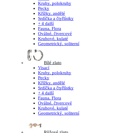
Kruhy, polokruhy
Pecky
Křížky, andělé
Srdíčka a čtyřlístky
+ 4 další
Fauna, Flora
Oválné, čtvercové
Kruhové, kulaté
Geometrický, soliterní
Bílé zlato
Visací
Kruhy, polokruhy
Pecky
Křížky, andělé
Srdíčka a čtyřlístky
+ 4 další
Fauna, Flora
Oválné, čtvercové
Kruhové, kulaté
Geometrický, soliterní
Růžové zlato