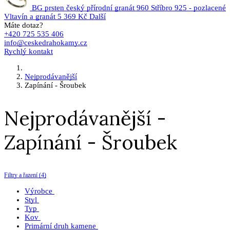
BG prsten český přírodní granát 960 Stříbro 925 - pozlacené
Vltavín a granát
5 369 Kč
Další
Máte dotaz?
+420 725 535 406
info@ceskedrahokamy.cz
Rychlý kontakt
Nejprodávanější
Zapínání - Šroubek
Nejprodávanější -
Zapínání - Šroubek
Filtry a řazení (4)
Výrobce
Styl
Typ
Kov
Primární druh kamene