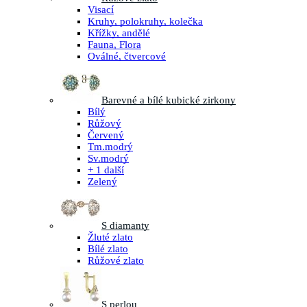
Visací
Kruhy, polokruhy, kolečka
Křížky, andělé
Fauna, Flora
Oválné, čtvercové
Barevné a bílé kubické zirkony
Bílý
Růžový
Červený
Tm.modrý
Sv.modrý
+ 1 další
Zelený
S diamanty
Žluté zlato
Bílé zlato
Růžové zlato
S perlou