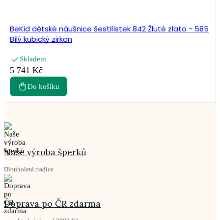
BeKid dětské náušnice šestilístek 842 Žluté zlato - 585
Bílý kubický zirkon
Skladem
5 741 Kč
Do košíku
Naše výroba šperků
Dlouholetá tradice
Doprava po ČR zdarma