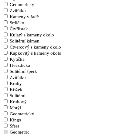
Geometrický
Zvířátko
Kameny v řadě
Srdíčko
Čtyřlístek
Kulatý s kameny okolo
Solitérní kámen
Čtvercový s kameny okolo
Kapkovitý s kameny okolo
Kytička
Hvězdička
Solitérní šperk
Zvířátko
Kruhy
Křížek
Solitérní
Kruhový
Motýl
Geometrický
Kings
Sfera
Geometric