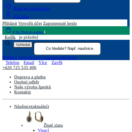
Přejít do oblíbených
Váš účet
Přihlásit
Vytvořit účet
Zapomenuté heslo
0 Kč
Přejít do košíku
0
Košík
je prázdný
Vyhledat
Přihlásit
Vytvořit účet
Zapomenuté heslo
Telefon
Email
Více
Zavřít
+420 725 535 406
Doprava a platba
Osobní odběr
Naše výroba šperků
Kontakty
Náušnice
(aktuální)
Žluté zlato
Visací