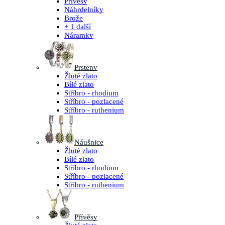
Přívěsy
Náhrdelníky
Brože
+ 1 další
Náramky
Prsteny
Žluté zlato
Bílé zlato
Stříbro - rhodium
Stříbro - pozlacené
Stříbro - ruthenium
Náušnice
Žluté zlato
Bílé zlato
Stříbro - rhodium
Stříbro - pozlacené
Stříbro - ruthenium
Přívěsy