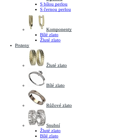
S bílou perlou
S černou perlou
Komponenty
Bílé zlato
Žluté zlato
Prsteny
Žluté zlato
Bílé zlato
Růžové zlato
Snubní
Žluté zlato
Bílé zlato