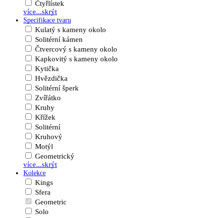
Čtyřlístek
více...
skrýt
Specifikace tvaru
Kulatý s kameny okolo
Solitérní kámen
Čtvercový s kameny okolo
Kapkovitý s kameny okolo
Kytička
Hvězdička
Solitérní šperk
Zvířátko
Kruhy
Křížek
Solitérní
Kruhový
Motýl
Geometrický
více...
skrýt
Kolekce
Kings
Sfera
Geometric
Solo