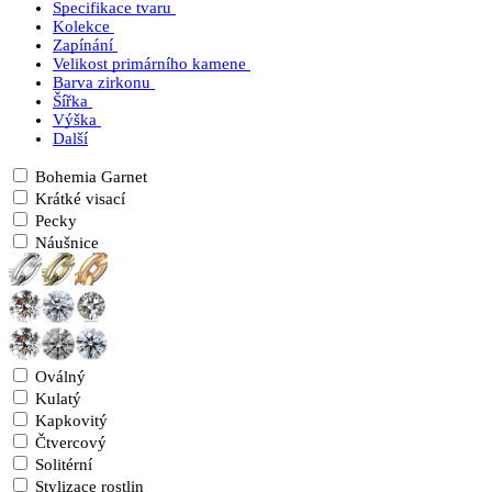
Specifikace tvaru
Kolekce
Zapínání
Velikost primárního kamene
Barva zirkonu
Šířka
Výška
Další
Bohemia Garnet
Krátké visací
Pecky
Náušnice
Oválný
Kulatý
Kapkovitý
Čtvercový
Solitérní
Stylizace rostlin