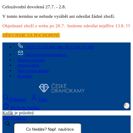
Celozávodní dovolená 27.7. - 2.8.
V tomto termínu se nebude vyrábět ani odesílat žádné zboží.
Objednané zboží z webu po 20.7. budeme odesílat nejdříve 13.8. !!!
DĚKUJEME ZA POCHOPENÍ
+420 725 535 406
(Po - Pá 11:00 - 17:00)
info@ceskedrahokamy.cz
Doprava a platba
Osobní odběr
Naše výroba šperků
Kontakty
Vyhledat
Více
0
Přejít do košíku
Košík
je prázdný
Otevřít menu