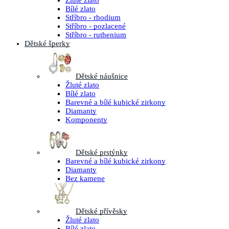
Žluté zlato
Bílé zlato
Stříbro - rhodium
Stříbro - pozlacené
Stříbro - ruthenium
Dětské šperky
Dětské náušnice
Žluté zlato
Bílé zlato
Barevné a bílé kubické zirkony
Diamanty
Komponenty
Dětské prstýnky
Barevné a bílé kubické zirkony
Diamanty
Bez kamene
Dětské přívěsky
Žluté zlato
Bílé zlato