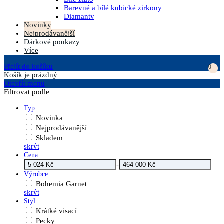
Barevné a bílé kubické zirkony
Diamanty
Novinky
Nejprodávanější
Dárkové poukazy
Více
Přejít do košíku
0
Košík
je prázdný
Otevřít menu
Filtrovat podle
Typ
Novinka
Nejprodávanější
Skladem
skrýt
Cena
-
Výrobce
Bohemia Garnet
skrýt
Styl
Krátké visací
Pecky