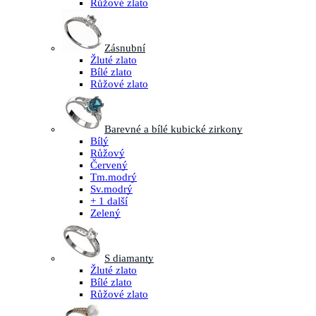
Růžové zlato
Zásnubní
Žluté zlato
Bílé zlato
Růžové zlato
Barevné a bílé kubické zirkony
Bílý
Růžový
Červený
Tm.modrý
Sv.modrý
+ 1 další
Zelený
S diamanty
Žluté zlato
Bílé zlato
Růžové zlato