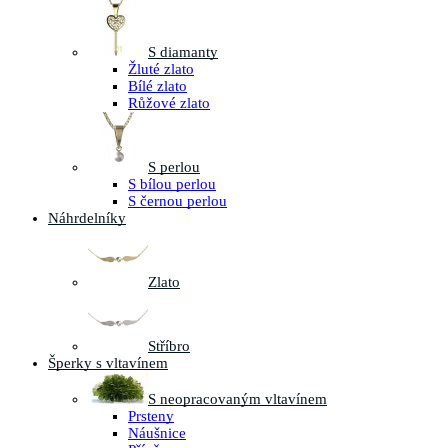
S diamanty
Žluté zlato
Bílé zlato
Růžové zlato
S perlou
S bílou perlou
S černou perlou
Náhrdelníky
Zlato
Stříbro
Šperky s vltavínem
S neopracovaným vltavínem
Prsteny
Náušnice