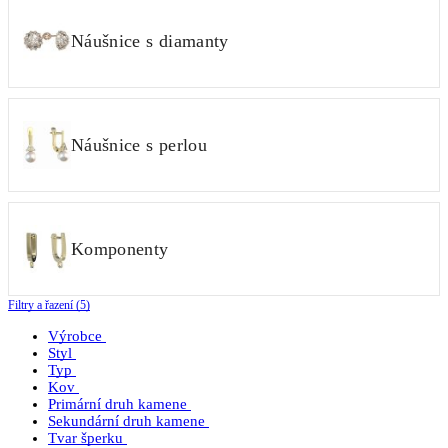
Náušnice s diamanty
Náušnice s perlou
Komponenty
Filtry a řazení (5)
Výrobce
Styl
Typ
Kov
Primární druh kamene
Sekundární druh kamene
Tvar šperku