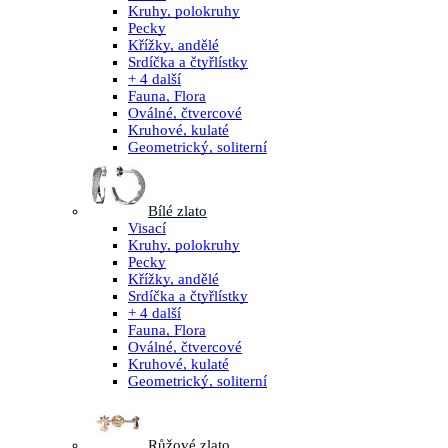
Kruhy, polokruhy
Pecky
Křížky, andělé
Srdíčka a čtyřlístky
+ 4 další
Fauna, Flora
Oválné, čtvercové
Kruhové, kulaté
Geometrický, soliterní
Bílé zlato
Visací
Kruhy, polokruhy
Pecky
Křížky, andělé
Srdíčka a čtyřlístky
+ 4 další
Fauna, Flora
Oválné, čtvercové
Kruhové, kulaté
Geometrický, soliterní
Růžové zlato