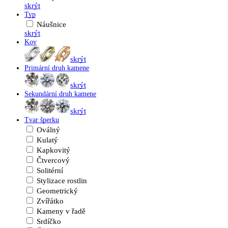
skrýt
Typ
Náušnice
skrýt
Kov
skrýt
Primární druh kamene
skrýt
Sekundární druh kamene
skrýt
Tvar šperku
Oválný
Kulatý
Kapkovitý
Čtvercový
Solitérní
Stylizace rostlin
Geometrický
Zvířátko
Kameny v řadě
Srdíčko