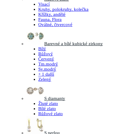
Visací
Kruhy, polokruhy, kolečka
Křížky, andělé
Fauna, Flora
Oválné, čtvercové
Barevné a bílé kubické zirkony
Bílý
Růžový
Červený
Tm.modrý
Sv.modrý
+ 1 další
Zelený
S diamanty
Žluté zlato
Bílé zlato
Růžové zlato
S perlou