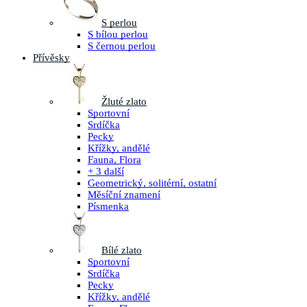
S perlou
S bílou perlou
S černou perlou
Přívěsky
Žluté zlato
Sportovní
Srdíčka
Pecky
Křížky, andělé
Fauna, Flora
+ 3 další
Geometrický, solitérní, ostatní
Měsíční znamení
Písmenka
Bílé zlato
Sportovní
Srdíčka
Pecky
Křížky, andělé