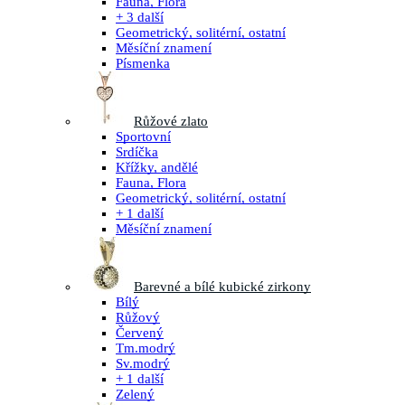
Fauna, Flora
+ 3 další
Geometrický, solitérní, ostatní
Měsíční znamení
Písmenka
Růžové zlato
Sportovní
Srdíčka
Křížky, andělé
Fauna, Flora
Geometrický, solitérní, ostatní
+ 1 další
Měsíční znamení
Barevné a bílé kubické zirkony
Bílý
Růžový
Červený
Tm.modrý
Sv.modrý
+ 1 další
Zelený