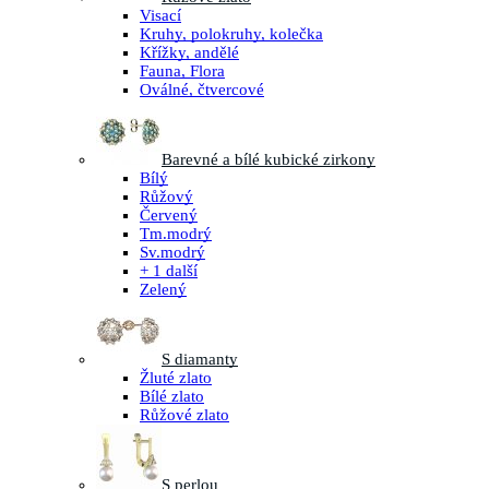
Visací
Kruhy, polokruhy, kolečka
Křížky, andělé
Fauna, Flora
Oválné, čtvercové
Barevné a bílé kubické zirkony
Bílý
Růžový
Červený
Tm.modrý
Sv.modrý
+ 1 další
Zelený
S diamanty
Žluté zlato
Bílé zlato
Růžové zlato
S perlou