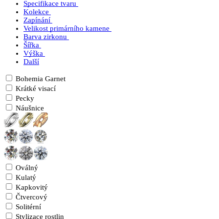
Specifikace tvaru
Kolekce
Zapínání
Velikost primárního kamene
Barva zirkonu
Šířka
Výška
Další
Bohemia Garnet
Krátké visací
Pecky
Náušnice
Oválný
Kulatý
Kapkovitý
Čtvercový
Solitérní
Stylizace rostlin