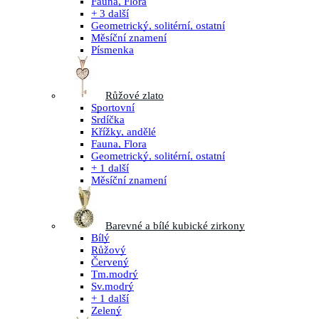
Fauna, Flora
+ 3 další
Geometrický, solitérní, ostatní
Měsíční znamení
Písmenka
Růžové zlato
Sportovní
Srdíčka
Křížky, andělé
Fauna, Flora
Geometrický, solitérní, ostatní
+ 1 další
Měsíční znamení
Barevné a bílé kubické zirkony
Bílý
Růžový
Červený
Tm.modrý
Sv.modrý
+ 1 další
Zelený