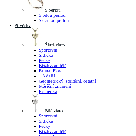
S perlou
S bílou perlou
S černou perlou
Přívěsky
Žluté zlato
Sportovní
Srdíčka
Pecky
Křížky, andělé
Fauna, Flora
+ 3 další
Geometrický, solitérní, ostatní
Měsíční znamení
Písmenka
Bílé zlato
Sportovní
Srdíčka
Pecky
Křížky, andělé