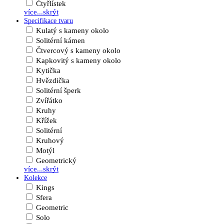
Čtyřlístek
více...
skrýt
Specifikace tvaru
Kulatý s kameny okolo
Solitérní kámen
Čtvercový s kameny okolo
Kapkovitý s kameny okolo
Kytička
Hvězdička
Solitérní šperk
Zvířátko
Kruhy
Křížek
Solitérní
Kruhový
Motýl
Geometrický
více...
skrýt
Kolekce
Kings
Sfera
Geometric
Solo