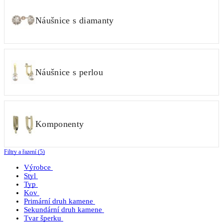
Náušnice s diamanty
Náušnice s perlou
Komponenty
Filtry a řazení (5)
Výrobce
Styl
Typ
Kov
Primární druh kamene
Sekundární druh kamene
Tvar šperku