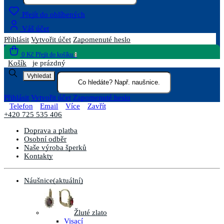
Přejít do oblíbených
Váš účet
Přihlásit
Vytvořit účet
Zapomenuté heslo
0 Kč
Přejít do košíku
0
Košík
je prázdný
Vyhledat
Přihlásit
Vytvořit účet
Zapomenuté heslo
Telefon
Email
Více
Zavřít
+420 725 535 406
Doprava a platba
Osobní odběr
Naše výroba šperků
Kontakty
Náušnice
(aktuální)
Žluté zlato
Visací