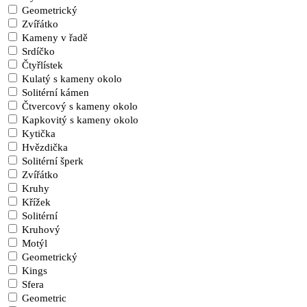
Geometrický
Zvířátko
Kameny v řadě
Srdíčko
Čtyřlístek
Kulatý s kameny okolo
Solitérní kámen
Čtvercový s kameny okolo
Kapkovitý s kameny okolo
Kytička
Hvězdička
Solitérní šperk
Zvířátko
Kruhy
Křížek
Solitérní
Kruhový
Motýl
Geometrický
Kings
Sfera
Geometric