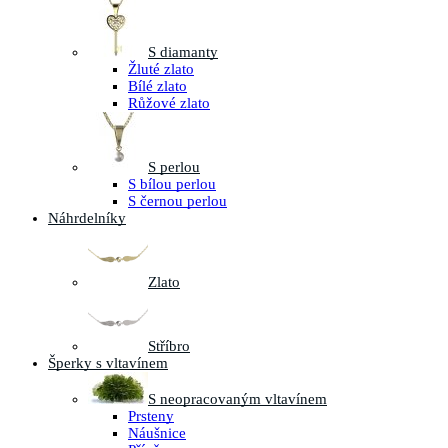
S diamanty
Žluté zlato
Bílé zlato
Růžové zlato
S perlou
S bílou perlou
S černou perlou
Náhrdelníky
Zlato
Stříbro
Šperky s vltavínem
S neopracovaným vltavínem
Prsteny
Náušnice