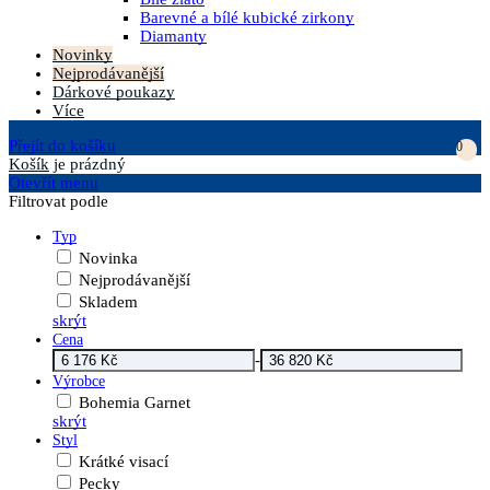
Barevné a bílé kubické zirkony
Diamanty
Novinky
Nejprodávanější
Dárkové poukazy
Více
Přejít do košíku
0
Košík
je prázdný
Otevřít menu
Filtrovat podle
Typ
Novinka
Nejprodávanější
Skladem
skrýt
Cena
-
Výrobce
Bohemia Garnet
skrýt
Styl
Krátké visací
Pecky