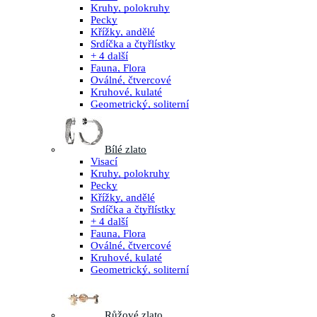
Kruhy, polokruhy
Pecky
Křížky, andělé
Srdíčka a čtyřlístky
+ 4 další
Fauna, Flora
Oválné, čtvercové
Kruhové, kulaté
Geometrický, soliterní
Bílé zlato
Visací
Kruhy, polokruhy
Pecky
Křížky, andělé
Srdíčka a čtyřlístky
+ 4 další
Fauna, Flora
Oválné, čtvercové
Kruhové, kulaté
Geometrický, soliterní
Růžové zlato