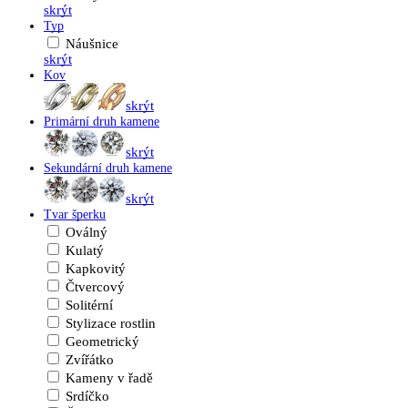
skrýt
Typ
Náušnice
skrýt
Kov
skrýt
Primární druh kamene
skrýt
Sekundární druh kamene
skrýt
Tvar šperku
Oválný
Kulatý
Kapkovitý
Čtvercový
Solitérní
Stylizace rostlin
Geometrický
Zvířátko
Kameny v řadě
Srdíčko