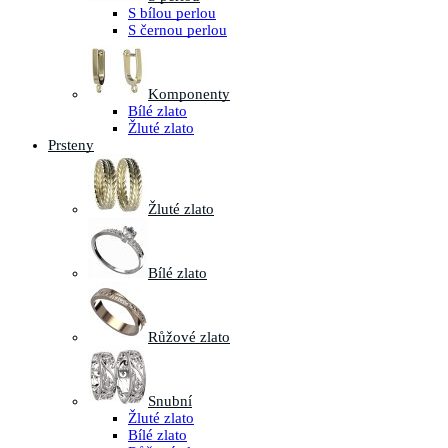
S bílou perlou
S černou perlou
Komponenty
Bílé zlato
Žluté zlato
Prsteny
Žluté zlato
Bílé zlato
Růžové zlato
Snubní
Žluté zlato
Bílé zlato