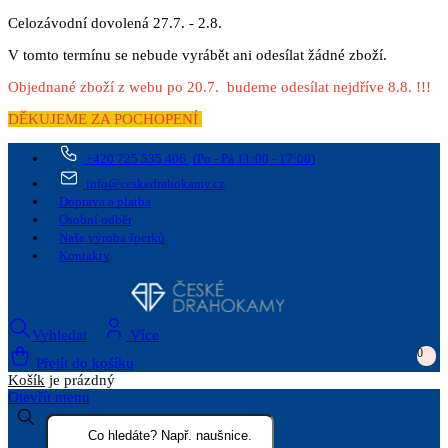
Celozávodní dovolená 27.7. - 2.8.
V tomto termínu se nebude vyrábět ani odesílat žádné zboží.
Objednané zboží z webu po 20.7. budeme odesílat nejdříve 8.8. !!!
DĚKUJEME ZA POCHOPENÍ
+420 725 535 406
(Po - Pá 11:00 - 17:00)
info@ceskedrahokamy.cz
Doprava a platba
Osobní odběr
Naše výroba šperků
Kontakty
Vyhledat
Více
0
Přejít do košíku
Košík
je prázdný
Otevřít menu