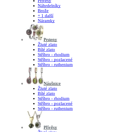
Přívěsy
Náhrdelníky
Brože
+ 1 další
Náramky
Prsteny
Žluté zlato
Bílé zlato
Stříbro - rhodium
Stříbro - pozlacené
Stříbro - ruthenium
Náušnice
Žluté zlato
Bílé zlato
Stříbro - rhodium
Stříbro - pozlacené
Stříbro - ruthenium
Přívěsy