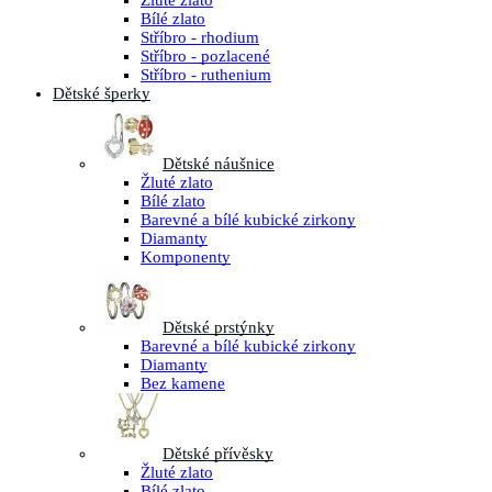
Žluté zlato
Bílé zlato
Stříbro - rhodium
Stříbro - pozlacené
Stříbro - ruthenium
Dětské šperky
Dětské náušnice
Žluté zlato
Bílé zlato
Barevné a bílé kubické zirkony
Diamanty
Komponenty
Dětské prstýnky
Barevné a bílé kubické zirkony
Diamanty
Bez kamene
Dětské přívěsky
Žluté zlato
Bílé zlato