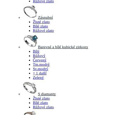
Růžové zlato
Zásnubní
Žluté zlato
Bílé zlato
Růžové zlato
Barevné a bílé kubické zirkony
Bílý
Růžový
Červený
Tm.modrý
Sv.modrý
+ 1 další
Zelený
S diamanty
Žluté zlato
Bílé zlato
Růžové zlato