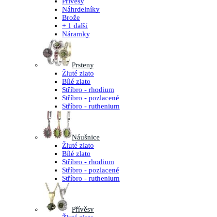
Přívěsy
Náhrdelníky
Brože
+ 1 další
Náramky
Prsteny
Žluté zlato
Bílé zlato
Stříbro - rhodium
Stříbro - pozlacené
Stříbro - ruthenium
Náušnice
Žluté zlato
Bílé zlato
Stříbro - rhodium
Stříbro - pozlacené
Stříbro - ruthenium
Přívěsy