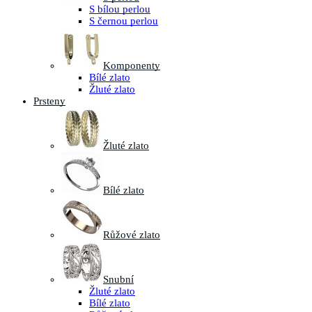
S bílou perlou
S černou perlou
Komponenty
Bílé zlato
Žluté zlato
Prsteny
Žluté zlato
Bílé zlato
Růžové zlato
Snubní
Žluté zlato
Bílé zlato