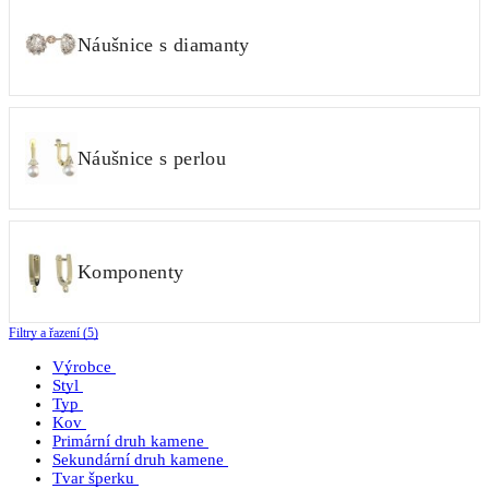
Náušnice s diamanty
Náušnice s perlou
Komponenty
Filtry a řazení (5)
Výrobce
Styl
Typ
Kov
Primární druh kamene
Sekundární druh kamene
Tvar šperku