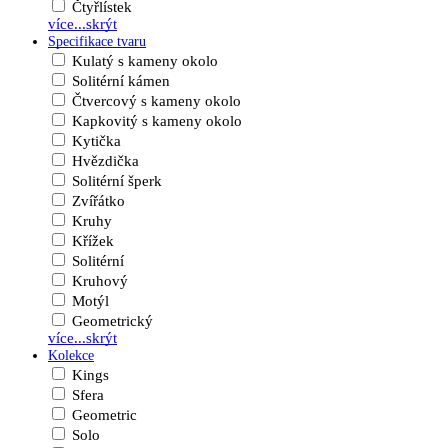
Čtyřlístek
více...
skrýt
Specifikace tvaru
Kulatý s kameny okolo
Solitérní kámen
Čtvercový s kameny okolo
Kapkovitý s kameny okolo
Kytička
Hvězdička
Solitérní šperk
Zvířátko
Kruhy
Křížek
Solitérní
Kruhový
Motýl
Geometrický
více...
skrýt
Kolekce
Kings
Sfera
Geometric
Solo