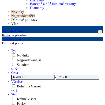
Barevné a bílé kubické zirkony
Diamanty
Novinky
Nejprodávanější
Dárkové poukazy
Více
Přejít do košíku
0
Košík
je prázdný
Otevřít menu
Filtrovat podle
Typ
Novinka
Nejprodávanější
Skladem
skrýt
Cena
-
Výrobce
Bohemia Garnet
skrýt
Styl
Krátké visací
Pecky