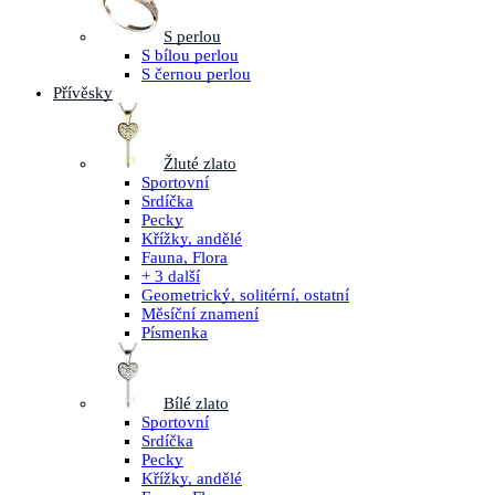
S perlou
S bílou perlou
S černou perlou
Přívěsky
Žluté zlato
Sportovní
Srdíčka
Pecky
Křížky, andělé
Fauna, Flora
+ 3 další
Geometrický, solitérní, ostatní
Měsíční znamení
Písmenka
Bílé zlato
Sportovní
Srdíčka
Pecky
Křížky, andělé