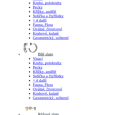
Kruhy, polokruhy
Pecky
Křížky, andělé
Srdíčka a čtyřlístky
+ 4 další
Fauna, Flora
Oválné, čtvercové
Kruhové, kulaté
Geometrický, soliterní
Bílé zlato
Visací
Kruhy, polokruhy
Pecky
Křížky, andělé
Srdíčka a čtyřlístky
+ 4 další
Fauna, Flora
Oválné, čtvercové
Kruhové, kulaté
Geometrický, soliterní
Růžové zlato