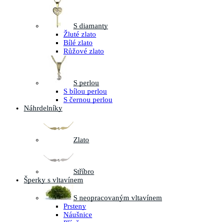
S diamanty
Žluté zlato
Bílé zlato
Růžové zlato
S perlou
S bílou perlou
S černou perlou
Náhrdelníky
Zlato
Stříbro
Šperky s vltavínem
S neopracovaným vltavínem
Prsteny
Náušnice