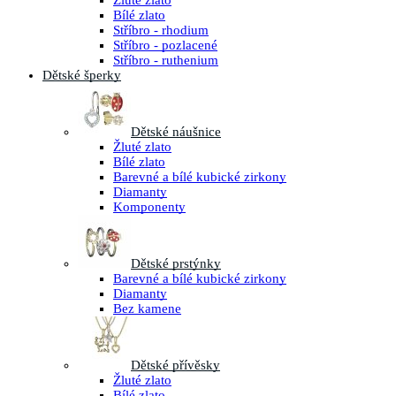
Žluté zlato
Bílé zlato
Stříbro - rhodium
Stříbro - pozlacené
Stříbro - ruthenium
Dětské šperky
Dětské náušnice
Žluté zlato
Bílé zlato
Barevné a bílé kubické zirkony
Diamanty
Komponenty
Dětské prstýnky
Barevné a bílé kubické zirkony
Diamanty
Bez kamene
Dětské přívěsky
Žluté zlato
Bílé zlato