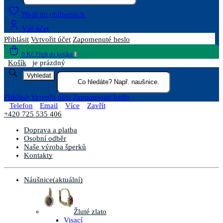
Přejít do oblíbených
Váš účet
Přihlásit
Vytvořit účet
Zapomenuté heslo
0 Kč
Přejít do košíku
0
Košík
je prázdný
Vyhledat
Přihlásit
Vytvořit účet
Zapomenuté heslo
Telefon
Email
Více
Zavřít
+420 725 535 406
Doprava a platba
Osobní odběr
Naše výroba šperků
Kontakty
Náušnice
(aktuální)
Žluté zlato
Visací