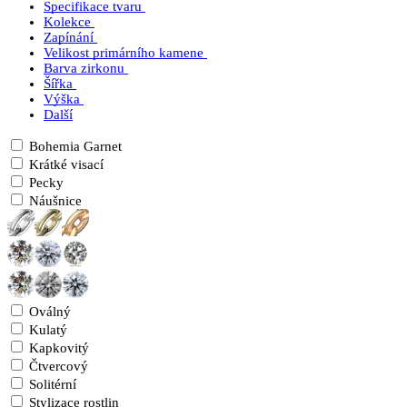
Specifikace tvaru
Kolekce
Zapínání
Velikost primárního kamene
Barva zirkonu
Šířka
Výška
Další
Bohemia Garnet
Krátké visací
Pecky
Náušnice
Oválný
Kulatý
Kapkovitý
Čtvercový
Solitérní
Stylizace rostlin