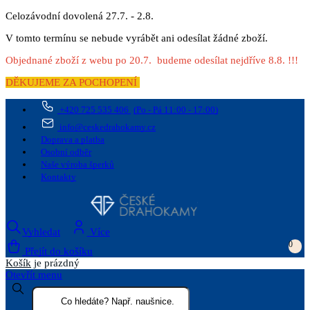
Celozávodní dovolená 27.7. - 2.8.
V tomto termínu se nebude vyrábět ani odesílat žádné zboží.
Objednané zboží z webu po 20.7. budeme odesílat nejdříve 8.8. !!!
DĚKUJEME ZA POCHOPENÍ
+420 725 535 406
(Po - Pá 11:00 - 17:00)
info@ceskedrahokamy.cz
Doprava a platba
Osobní odběr
Naše výroba šperků
Kontakty
Vyhledat
Více
0
Přejít do košíku
Košík
je prázdný
Otevřít menu