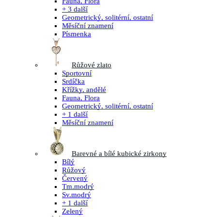
Fauna, Flora
+ 3 další
Geometrický, solitérní, ostatní
Měsíční znamení
Písmenka
Růžové zlato
Sportovní
Srdíčka
Křížky, andělé
Fauna, Flora
Geometrický, solitérní, ostatní
+ 1 další
Měsíční znamení
Barevné a bílé kubické zirkony
Bílý
Růžový
Červený
Tm.modrý
Sv.modrý
+ 1 další
Zelený