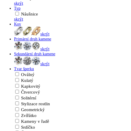
skrýt
Typ
Náušnice
skrýt
Kov
skrýt
Primární druh kamene
skrýt
Sekundární druh kamene
skrýt
Tvar šperku
Oválný
Kulatý
Kapkovitý
Čtvercový
Solitérní
Stylizace rostlin
Geometrický
Zvířátko
Kameny v řadě
Srdíčko