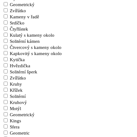
Geometrický
Zvířátko
Kameny v řadě
Srdíčko
Čtyřlístek
Kulatý s kameny okolo
Solitérní kámen
Čtvercový s kameny okolo
Kapkovitý s kameny okolo
Kytička
Hvězdička
Solitérní šperk
Zvířátko
Kruhy
Křížek
Solitérní
Kruhový
Motýl
Geometrický
Kings
Sfera
Geometric