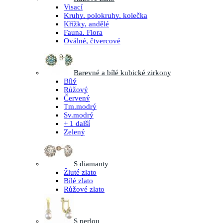
Visací
Kruhy, polokruhy, kolečka
Křížky, andělé
Fauna, Flora
Oválné, čtvercové
Barevné a bílé kubické zirkony
Bílý
Růžový
Červený
Tm.modrý
Sv.modrý
+ 1 další
Zelený
S diamanty
Žluté zlato
Bílé zlato
Růžové zlato
S perlou