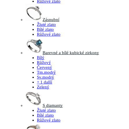
Růžové zlato
Zásnubní
Žluté zlato
Bílé zlato
Růžové zlato
Barevné a bílé kubické zirkony
Bílý
Růžový
Červený
Tm.modrý
Sv.modrý
+ 1 další
Zelený
S diamanty
Žluté zlato
Bílé zlato
Růžové zlato