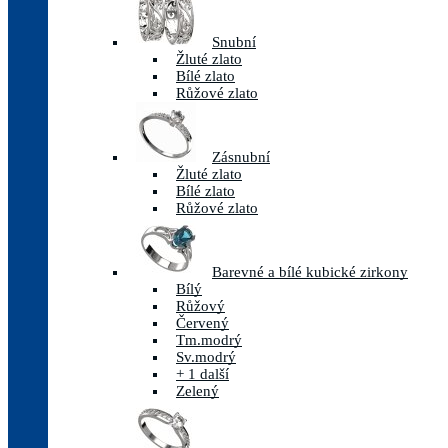
Snubní
Žluté zlato
Bílé zlato
Růžové zlato
Zásnubní
Žluté zlato
Bílé zlato
Růžové zlato
Barevné a bílé kubické zirkony
Bílý
Růžový
Červený
Tm.modrý
Sv.modrý
+ 1 další
Zelený