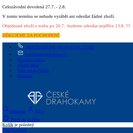
Celozávodní dovolená 27.7. - 2.8.
V tomto termínu se nebude vyrábět ani odesílat žádné zboží.
Objednané zboží z webu po 20.7. budeme odesílat nejdříve 13.8. !!!
DĚKUJEME ZA POCHOPENÍ
+420 725 535 406
(Po - Pá 11:00 - 17:00)
info@ceskedrahokamy.cz
Doprava a platba
Osobní odběr
Naše výroba šperků
Kontakty
Vyhledat
Více
Přejít do košíku
Košík
je prázdný
Otevřít menu