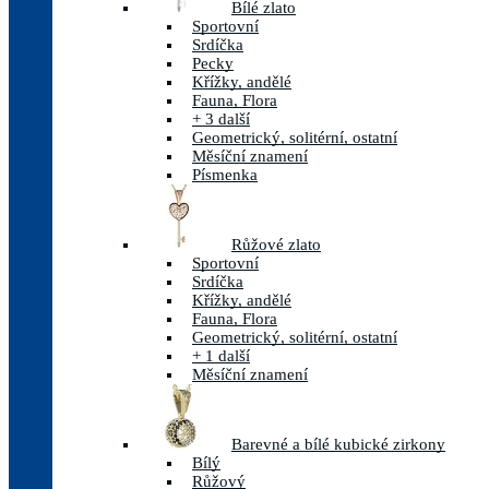
Bílé zlato
Sportovní
Srdíčka
Pecky
Křížky, andělé
Fauna, Flora
+ 3 další
Geometrický, solitérní, ostatní
Měsíční znamení
Písmenka
Růžové zlato
Sportovní
Srdíčka
Křížky, andělé
Fauna, Flora
Geometrický, solitérní, ostatní
+ 1 další
Měsíční znamení
Barevné a bílé kubické zirkony
Bílý
Růžový