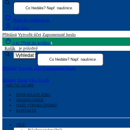
Přejít do oblíbených
Váš účet
Přihlásit
Vytvořit účet
Zapomenuté heslo
Přejít do košíku
0 Kč
0
Košík
je prázdný
Vyhledat
Přihlásit
Vytvořit účet
Zapomenuté heslo
Telefon
Email
Více
Zavřít
+420 725 535 406
DOPRAVA A PLATBA
OSOBNÍ ODBĚR
NAŠE VÝROBA ŠPERKŮ
KONTAKTY
VÍCE