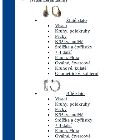
Náušnice
(aktuální)
Žluté zlato
Visací
Kruhy, polokruhy
Pecky
Křížky, andělé
Srdíčka a čtyřlístky
+ 4 další
Fauna, Flora
Oválné, čtvercové
Kruhové, kulaté
Geometrický, soliterní
Bílé zlato
Visací
Kruhy, polokruhy
Pecky
Křížky, andělé
Srdíčka a čtyřlístky
+ 4 další
Fauna, Flora
Oválné, čtvercové