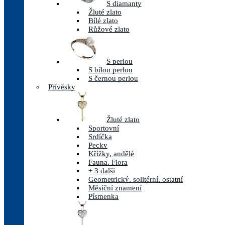
S diamanty
Žluté zlato
Bílé zlato
Růžové zlato
S perlou
S bílou perlou
S černou perlou
Přívěsky
Žluté zlato
Sportovní
Srdíčka
Pecky
Křížky, andělé
Fauna, Flora
+ 3 další
Geometrický, solitérní, ostatní
Měsíční znamení
Písmenka