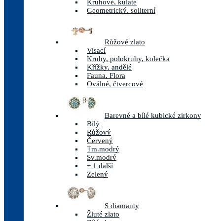
Kruhové, kulaté
Geometrický, soliterní
Růžové zlato
Visací
Kruhy, polokruhy, kolečka
Křížky, andělé
Fauna, Flora
Oválné, čtvercové
Barevné a bílé kubické zirkony
Bílý
Růžový
Červený
Tm.modrý
Sv.modrý
+ 1 další
Zelený
S diamanty
Žluté zlato