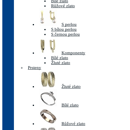
Bílé zlato
Růžové zlato
S perlou
S bílou perlou
S černou perlou
Komponenty
Bílé zlato
Žluté zlato
Prsteny
Žluté zlato
Bílé zlato
Růžové zlato