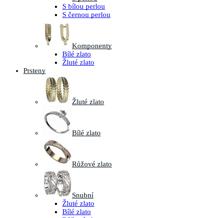
S bílou perlou
S černou perlou
Komponenty
Bílé zlato
Žluté zlato
Prsteny
Žluté zlato
Bílé zlato
Růžové zlato
Snubní
Žluté zlato
Bílé zlato