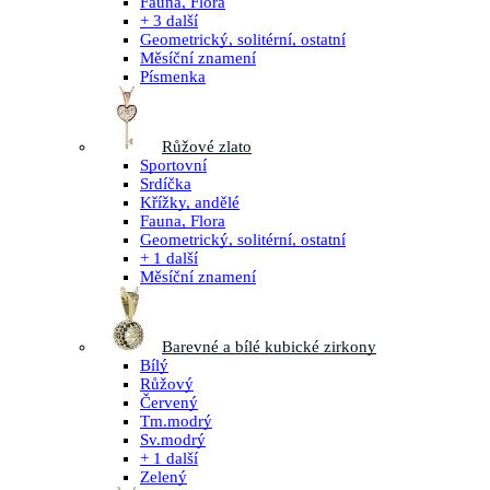
Fauna, Flora
+ 3 další
Geometrický, solitérní, ostatní
Měsíční znamení
Písmenka
Růžové zlato
Sportovní
Srdíčka
Křížky, andělé
Fauna, Flora
Geometrický, solitérní, ostatní
+ 1 další
Měsíční znamení
Barevné a bílé kubické zirkony
Bílý
Růžový
Červený
Tm.modrý
Sv.modrý
+ 1 další
Zelený