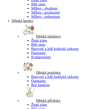
Žluté zlato
Bílé zlato
Stříbro - rhodium
Stříbro - pozlacené
Stříbro - ruthenium
Dětské šperky
Dětské náušnice
Žluté zlato
Bílé zlato
Barevné a bílé kubické zirkony
Diamanty
Komponenty
Dětské prstýnky
Barevné a bílé kubické zirkony
Diamanty
Bez kamene
Dětské přívěsky
Žluté zlato
Bílé zlato