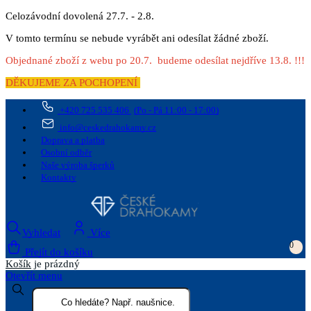
Celozávodní dovolená 27.7. - 2.8.
V tomto termínu se nebude vyrábět ani odesílat žádné zboží.
Objednané zboží z webu po 20.7. budeme odesílat nejdříve 13.8. !!!
DĚKUJEME ZA POCHOPENÍ
+420 725 535 406
(Po - Pá 11:00 - 17:00)
info@ceskedrahokamy.cz
Doprava a platba
Osobní odběr
Naše výroba šperků
Kontakty
Vyhledat
Více
0
Přejít do košíku
Košík
je prázdný
Otevřít menu