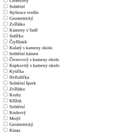
Čtvercový
Solitérní
Stylizace rostlin
Geometrický
Zvířátko
Kameny v řadě
Srdíčko
Čtyřlístek
Kulatý s kameny okolo
Solitérní kámen
Čtvercový s kameny okolo
Kapkovitý s kameny okolo
Kytička
Hvězdička
Solitérní šperk
Zvířátko
Kruhy
Křížek
Solitérní
Kruhový
Motýl
Geometrický
Kings