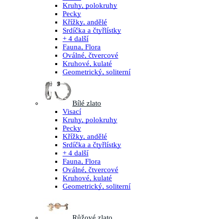
Kruhy, polokruhy
Pecky
Křížky, andělé
Srdíčka a čtyřlístky
+ 4 další
Fauna, Flora
Oválné, čtvercové
Kruhové, kulaté
Geometrický, soliterní
Bílé zlato
Visací
Kruhy, polokruhy
Pecky
Křížky, andělé
Srdíčka a čtyřlístky
+ 4 další
Fauna, Flora
Oválné, čtvercové
Kruhové, kulaté
Geometrický, soliterní
Růžové zlato