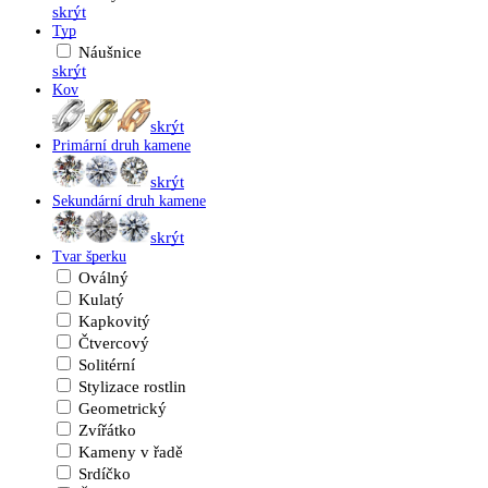
skrýt
Typ
Náušnice
skrýt
Kov
skrýt
Primární druh kamene
skrýt
Sekundární druh kamene
skrýt
Tvar šperku
Oválný
Kulatý
Kapkovitý
Čtvercový
Solitérní
Stylizace rostlin
Geometrický
Zvířátko
Kameny v řadě
Srdíčko