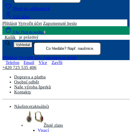
Přejít do oblíbených
Váš účet
Přihlásit
Vytvořit účet
Zapomenuté heslo
0 Kč
Přejít do košíku
0
Košík
je prázdný
Vyhledat
Přihlásit
Vytvořit účet
Zapomenuté heslo
Telefon
Email
Více
Zavřít
+420 725 535 406
Doprava a platba
Osobní odběr
Naše výroba šperků
Kontakty
Náušnice
(aktuální)
Žluté zlato
Visací