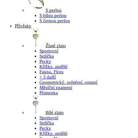
S perlou
S bílou perlou
S černou perlou
Přívěsky
Žluté zlato
Sportovní
Srdíčka
Pecky
Křížky, andělé
Fauna, Flora
+ 3 další
Geometrický, solitérní, ostatní
Měsíční znamení
Písmenka
Bílé zlato
Sportovní
Srdíčka
Pecky
Křížky, andělé