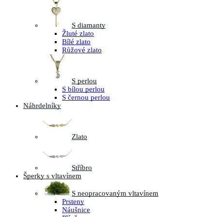
S diamanty
Žluté zlato
Bílé zlato
Růžové zlato
S perlou
S bílou perlou
S černou perlou
Náhrdelníky
Zlato
Stříbro
Šperky s vltavínem
S neopracovaným vltavínem
Prsteny
Náušnice