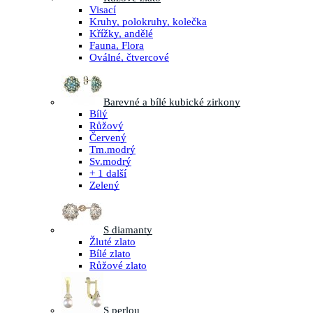
Visací
Kruhy, polokruhy, kolečka
Křížky, andělé
Fauna, Flora
Oválné, čtvercové
Barevné a bílé kubické zirkony
Bílý
Růžový
Červený
Tm.modrý
Sv.modrý
+ 1 další
Zelený
S diamanty
Žluté zlato
Bílé zlato
Růžové zlato
S perlou