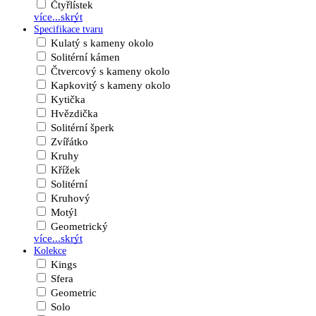
Čtyřlístek
více...
skrýt
Specifikace tvaru
Kulatý s kameny okolo
Solitérní kámen
Čtvercový s kameny okolo
Kapkovitý s kameny okolo
Kytička
Hvězdička
Solitérní šperk
Zvířátko
Kruhy
Křížek
Solitérní
Kruhový
Motýl
Geometrický
více...
skrýt
Kolekce
Kings
Sfera
Geometric
Solo