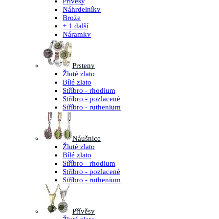
Přívěsy
Náhrdelníky
Brože
+ 1 další
Náramky
Prsteny
Žluté zlato
Bílé zlato
Stříbro - rhodium
Stříbro - pozlacené
Stříbro - ruthenium
Náušnice
Žluté zlato
Bílé zlato
Stříbro - rhodium
Stříbro - pozlacené
Stříbro - ruthenium
Přívěsy