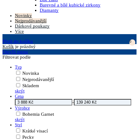
Barevné a bílé kubické zirkony
Diamanty
Novinky
Nejprodávanější
Dárkové poukazy
Více
Přejít do košíku
0
Košík
je prázdný
Otevřít menu
Filtrovat podle
Typ
Novinka
Nejprodávanější
Skladem
skrýt
Cena
-
Výrobce
Bohemia Garnet
skrýt
Styl
Krátké visací
Pecky