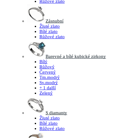
Růžové zlato
Zásnubní
Žluté zlato
Bílé zlato
Růžové zlato
Barevné a bílé kubické zirkony
Bílý
Růžový
Červený
Tm.modrý
Sv.modrý
+ 1 další
Zelený
S diamanty
Žluté zlato
Bílé zlato
Růžové zlato