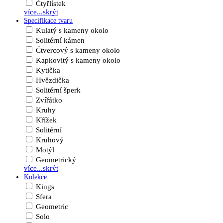
Čtyřlístek
více...
skrýt
Specifikace tvaru
Kulatý s kameny okolo
Solitérní kámen
Čtvercový s kameny okolo
Kapkovitý s kameny okolo
Kytička
Hvězdička
Solitérní šperk
Zvířátko
Kruhy
Křížek
Solitérní
Kruhový
Motýl
Geometrický
více...
skrýt
Kolekce
Kings
Sfera
Geometric
Solo