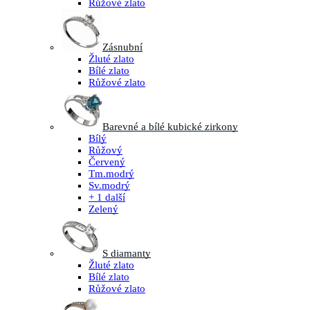
Růžové zlato
Zásnubní
Žluté zlato
Bílé zlato
Růžové zlato
Barevné a bílé kubické zirkony
Bílý
Růžový
Červený
Tm.modrý
Sv.modrý
+ 1 další
Zelený
S diamanty
Žluté zlato
Bílé zlato
Růžové zlato