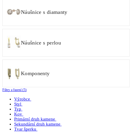
Náušnice s diamanty
Náušnice s perlou
Komponenty
Filtry a řazení (5)
Výrobce
Styl
Typ
Kov
Primární druh kamene
Sekundární druh kamene
Tvar šperku