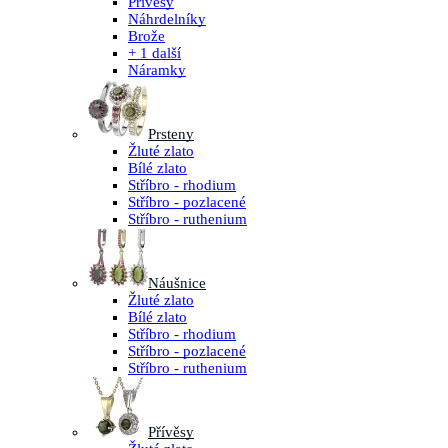
Přívěsy
Náhrdelníky
Brože
+ 1 další
Náramky
Prsteny
Žluté zlato
Bílé zlato
Stříbro - rhodium
Stříbro - pozlacené
Stříbro - ruthenium
Náušnice
Žluté zlato
Bílé zlato
Stříbro - rhodium
Stříbro - pozlacené
Stříbro - ruthenium
Přívěsy