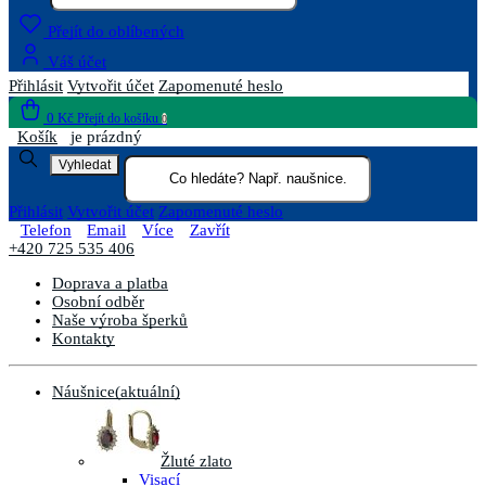
Přejít do oblíbených
Váš účet
Přihlásit
Vytvořit účet
Zapomenuté heslo
0 Kč
Přejít do košíku
0
Košík
je prázdný
Vyhledat
Přihlásit
Vytvořit účet
Zapomenuté heslo
Telefon
Email
Více
Zavřít
+420 725 535 406
Doprava a platba
Osobní odběr
Naše výroba šperků
Kontakty
Náušnice
(aktuální)
Žluté zlato
Visací