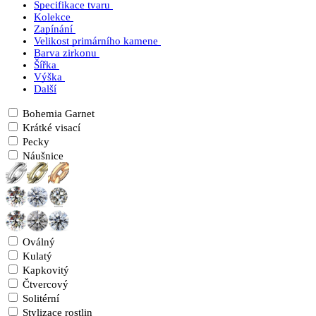
Specifikace tvaru
Kolekce
Zapínání
Velikost primárního kamene
Barva zirkonu
Šířka
Výška
Další
Bohemia Garnet
Krátké visací
Pecky
Náušnice
Oválný
Kulatý
Kapkovitý
Čtvercový
Solitérní
Stylizace rostlin