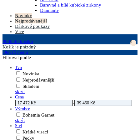
Barevné a bílé kubické zirkony
Diamanty
Novinky
Nejprodávanější
Dárkové poukazy
Více
Přejít do košíku
0
Košík
je prázdný
Otevřít menu
Filtrovat podle
Typ
Novinka
Nejprodávanější
Skladem
skrýt
Cena
-
Výrobce
Bohemia Garnet
skrýt
Styl
Krátké visací
Pecky