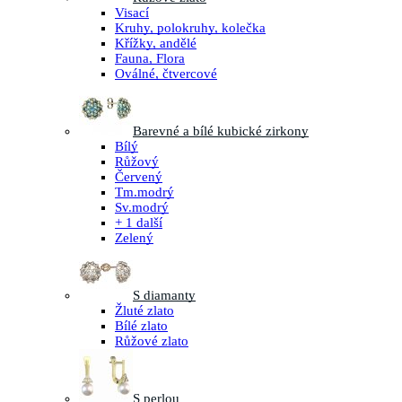
Visací
Kruhy, polokruhy, kolečka
Křížky, andělé
Fauna, Flora
Oválné, čtvercové
Barevné a bílé kubické zirkony
Bílý
Růžový
Červený
Tm.modrý
Sv.modrý
+ 1 další
Zelený
S diamanty
Žluté zlato
Bílé zlato
Růžové zlato
S perlou