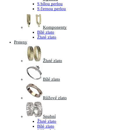
S bílou perlou
S černou perlou
Komponenty
Bílé zlato
Žluté zlato
Prsteny
Žluté zlato
Bílé zlato
Růžové zlato
Snubní
Žluté zlato
Bílé zlato