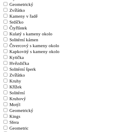
Geometrický
Zvířátko
Kameny v řadě
Srdíčko
Čtyřlístek
Kulatý s kameny okolo
Solitérní kámen
Čtvercový s kameny okolo
Kapkovitý s kameny okolo
Kytička
Hvězdička
Solitérní šperk
Zvířátko
Kruhy
Křížek
Solitérní
Kruhový
Motýl
Geometrický
Kings
Sfera
Geometric