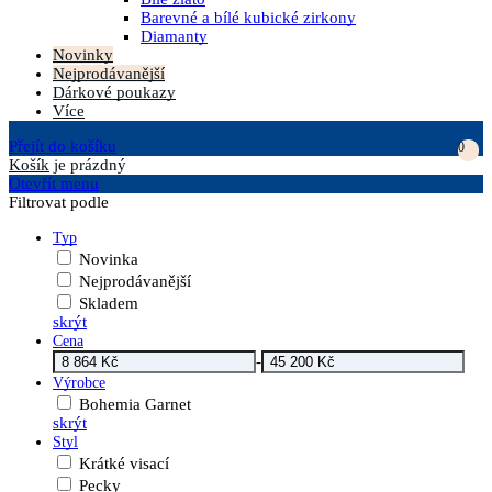
Barevné a bílé kubické zirkony
Diamanty
Novinky
Nejprodávanější
Dárkové poukazy
Více
Přejít do košíku
0
Košík
je prázdný
Otevřít menu
Filtrovat podle
Typ
Novinka
Nejprodávanější
Skladem
skrýt
Cena
-
Výrobce
Bohemia Garnet
skrýt
Styl
Krátké visací
Pecky