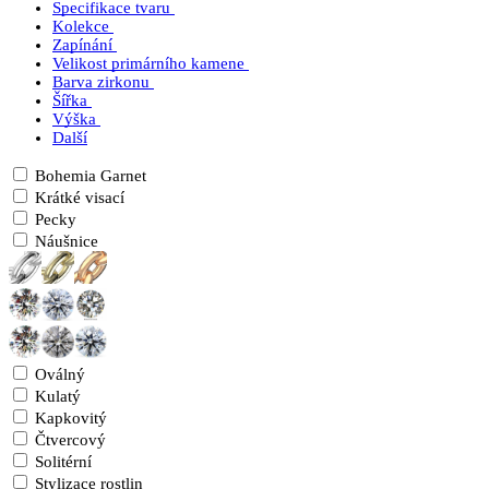
Specifikace tvaru
Kolekce
Zapínání
Velikost primárního kamene
Barva zirkonu
Šířka
Výška
Další
Bohemia Garnet
Krátké visací
Pecky
Náušnice
Oválný
Kulatý
Kapkovitý
Čtvercový
Solitérní
Stylizace rostlin