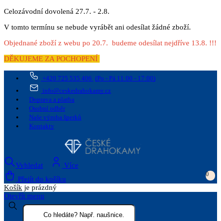
Celozávodní dovolená 27.7. - 2.8.
V tomto termínu se nebude vyrábět ani odesílat žádné zboží.
Objednané zboží z webu po 20.7. budeme odesílat nejdříve 13.8. !!!
DĚKUJEME ZA POCHOPENÍ
+420 725 535 406
(Po - Pá 11:00 - 17:00)
info@ceskedrahokamy.cz
Doprava a platba
Osobní odběr
Naše výroba šperků
Kontakty
Vyhledat
Více
0
Přejít do košíku
Košík
je prázdný
Otevřít menu