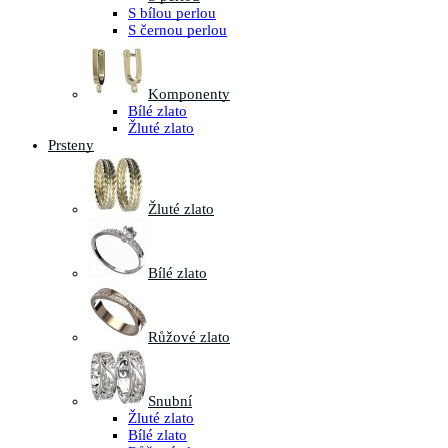
S bílou perlou
S černou perlou
Komponenty
Bílé zlato
Žluté zlato
Prsteny
Žluté zlato
Bílé zlato
Růžové zlato
Snubní
Žluté zlato
Bílé zlato