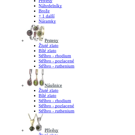
Přívěsy
Náhrdelníky
Brože
+ 1 další
Náramky
Prsteny
Žluté zlato
Bílé zlato
Stříbro - rhodium
Stříbro - pozlacené
Stříbro - ruthenium
Náušnice
Žluté zlato
Bílé zlato
Stříbro - rhodium
Stříbro - pozlacené
Stříbro - ruthenium
Přívěsy