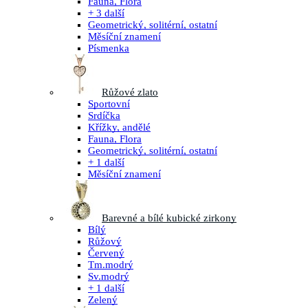
Fauna, Flora
+ 3 další
Geometrický, solitérní, ostatní
Měsíční znamení
Písmenka
Růžové zlato
Sportovní
Srdíčka
Křížky, andělé
Fauna, Flora
Geometrický, solitérní, ostatní
+ 1 další
Měsíční znamení
Barevné a bílé kubické zirkony
Bílý
Růžový
Červený
Tm.modrý
Sv.modrý
+ 1 další
Zelený