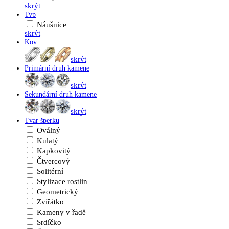
skrýt
Typ
Náušnice
skrýt
Kov
skrýt
Primární druh kamene
skrýt
Sekundární druh kamene
skrýt
Tvar šperku
Oválný
Kulatý
Kapkovitý
Čtvercový
Solitérní
Stylizace rostlin
Geometrický
Zvířátko
Kameny v řadě
Srdíčko