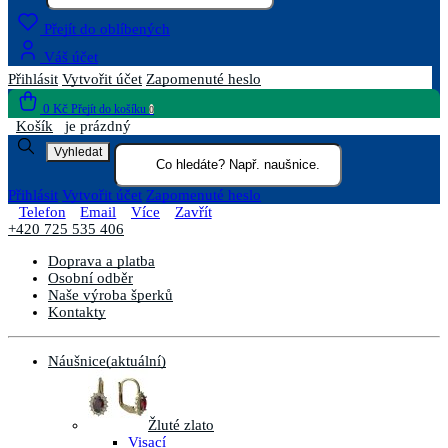
Přejít do oblíbených
Váš účet
Přihlásit
Vytvořit účet
Zapomenuté heslo
0 Kč
Přejít do košíku
0
Košík
je prázdný
Vyhledat
Přihlásit
Vytvořit účet
Zapomenuté heslo
Telefon
Email
Více
Zavřít
+420 725 535 406
Doprava a platba
Osobní odběr
Naše výroba šperků
Kontakty
Náušnice
(aktuální)
Žluté zlato
Visací