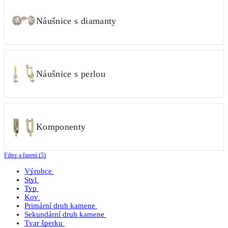
Náušnice s diamanty
Náušnice s perlou
Komponenty
Filtry a řazení (5)
Výrobce
Styl
Typ
Kov
Primární druh kamene
Sekundární druh kamene
Tvar šperku