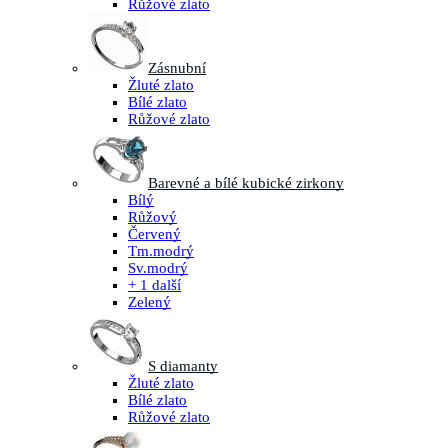
Růžové zlato
Zásnubní
Žluté zlato
Bílé zlato
Růžové zlato
Barevné a bílé kubické zirkony
Bílý
Růžový
Červený
Tm.modrý
Sv.modrý
+ 1 další
Zelený
S diamanty
Žluté zlato
Bílé zlato
Růžové zlato