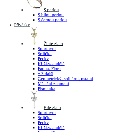
S perlou
S bílou perlou
S černou perlou
Přívěsky
Žluté zlato
Sportovní
Srdíčka
Pecky
Křížky, andělé
Fauna, Flora
+ 3 další
Geometrický, solitérní, ostatní
Měsíční znamení
Písmenka
Bílé zlato
Sportovní
Srdíčka
Pecky
Křížky, andělé