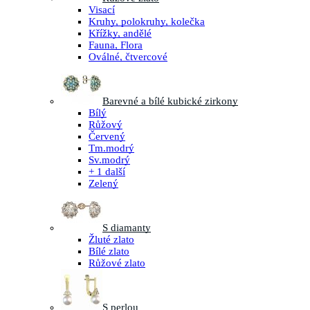
Visací
Kruhy, polokruhy, kolečka
Křížky, andělé
Fauna, Flora
Oválné, čtvercové
Barevné a bílé kubické zirkony
Bílý
Růžový
Červený
Tm.modrý
Sv.modrý
+ 1 další
Zelený
S diamanty
Žluté zlato
Bílé zlato
Růžové zlato
S perlou