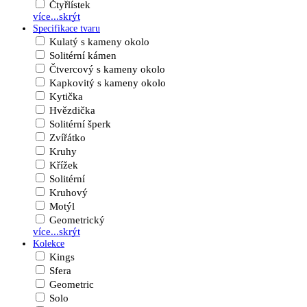
Čtyřlístek
více...
skrýt
Specifikace tvaru
Kulatý s kameny okolo
Solitérní kámen
Čtvercový s kameny okolo
Kapkovitý s kameny okolo
Kytička
Hvězdička
Solitérní šperk
Zvířátko
Kruhy
Křížek
Solitérní
Kruhový
Motýl
Geometrický
více...
skrýt
Kolekce
Kings
Sfera
Geometric
Solo