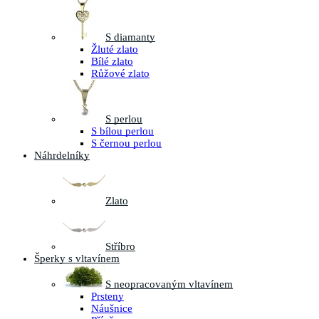
S diamanty
Žluté zlato
Bílé zlato
Růžové zlato
S perlou
S bílou perlou
S černou perlou
Náhrdelníky
Zlato
Stříbro
Šperky s vltavínem
S neopracovaným vltavínem
Prsteny
Náušnice