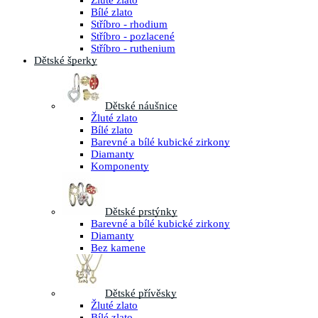
Žluté zlato
Bílé zlato
Stříbro - rhodium
Stříbro - pozlacené
Stříbro - ruthenium
Dětské šperky
Dětské náušnice
Žluté zlato
Bílé zlato
Barevné a bílé kubické zirkony
Diamanty
Komponenty
Dětské prstýnky
Barevné a bílé kubické zirkony
Diamanty
Bez kamene
Dětské přívěsky
Žluté zlato
Bílé zlato