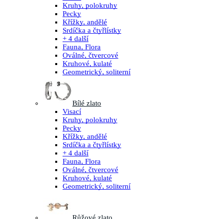
Kruhy, polokruhy
Pecky
Křížky, andělé
Srdíčka a čtyřlístky
+ 4 další
Fauna, Flora
Oválné, čtvercové
Kruhové, kulaté
Geometrický, soliterní
Bílé zlato
Visací
Kruhy, polokruhy
Pecky
Křížky, andělé
Srdíčka a čtyřlístky
+ 4 další
Fauna, Flora
Oválné, čtvercové
Kruhové, kulaté
Geometrický, soliterní
Růžové zlato