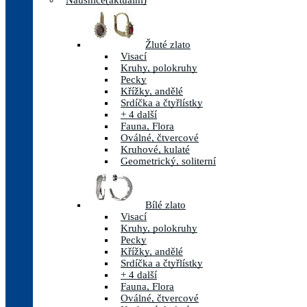
Náušnice
(aktuální)
Žluté zlato
Visací
Kruhy, polokruhy
Pecky
Křížky, andělé
Srdíčka a čtyřlístky
+ 4 další
Fauna, Flora
Oválné, čtvercové
Kruhové, kulaté
Geometrický, soliterní
Bílé zlato
Visací
Kruhy, polokruhy
Pecky
Křížky, andělé
Srdíčka a čtyřlístky
+ 4 další
Fauna, Flora
Oválné, čtvercové