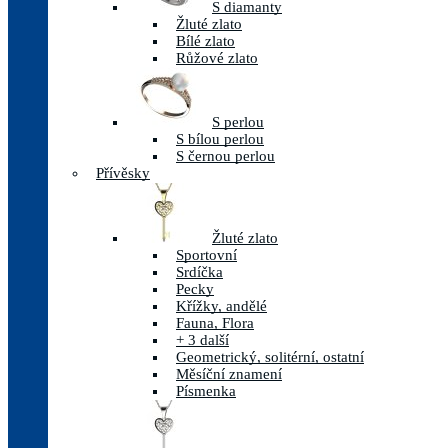
S diamanty
Žluté zlato
Bílé zlato
Růžové zlato
S perlou
S bílou perlou
S černou perlou
Přívěsky
Žluté zlato
Sportovní
Srdíčka
Pecky
Křížky, andělé
Fauna, Flora
+ 3 další
Geometrický, solitérní, ostatní
Měsíční znamení
Písmenka