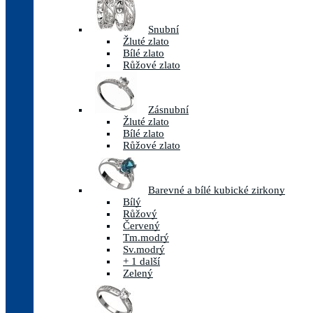
Snubní
Žluté zlato
Bílé zlato
Růžové zlato
Zásnubní
Žluté zlato
Bílé zlato
Růžové zlato
Barevné a bílé kubické zirkony
Bílý
Růžový
Červený
Tm.modrý
Sv.modrý
+ 1 další
Zelený