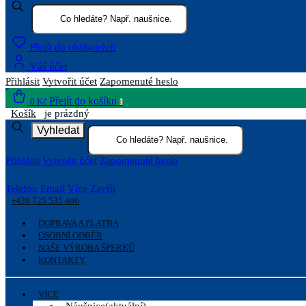
Přejít do oblíbených
Váš účet
Přihlásit
Vytvořit účet
Zapomenuté heslo
Přejít do košíku
0 Kč
0
Košík
je prázdný
Vyhledat
Přihlásit
Vytvořit účet
Zapomenuté heslo
Telefon
Email
Více
Zavřít
+420 725 535 406
DOPRAVA A PLATBA
OSOBNÍ ODBĚR
NAŠE VÝROBA ŠPERKŮ
KONTAKTY
VÍCE