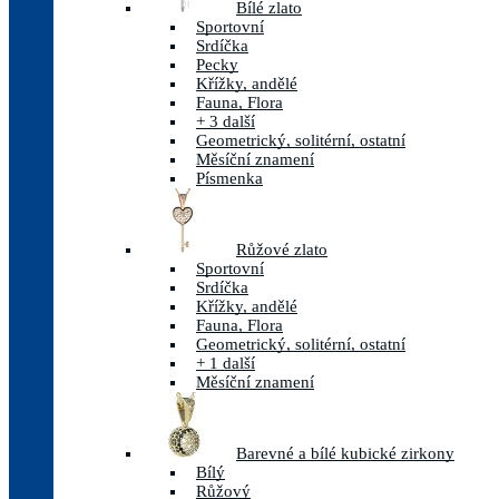
Bílé zlato
Sportovní
Srdíčka
Pecky
Křížky, andělé
Fauna, Flora
+ 3 další
Geometrický, solitérní, ostatní
Měsíční znamení
Písmenka
Růžové zlato
Sportovní
Srdíčka
Křížky, andělé
Fauna, Flora
Geometrický, solitérní, ostatní
+ 1 další
Měsíční znamení
Barevné a bílé kubické zirkony
Bílý
Růžový