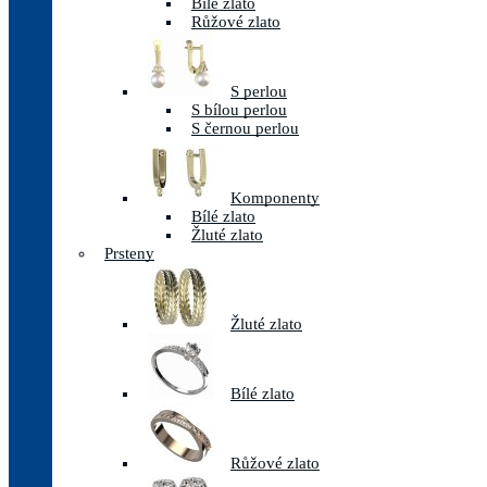
Bílé zlato
Růžové zlato
S perlou
S bílou perlou
S černou perlou
Komponenty
Bílé zlato
Žluté zlato
Prsteny
Žluté zlato
Bílé zlato
Růžové zlato