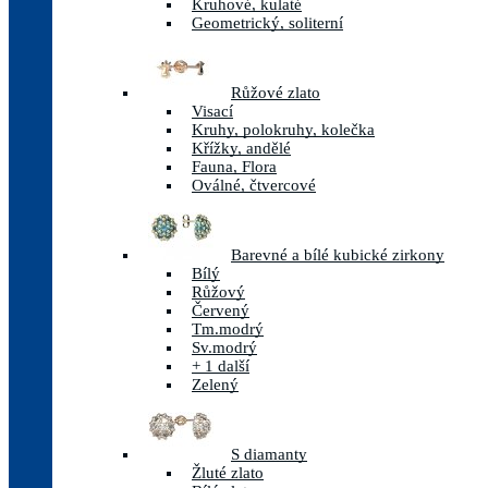
Kruhové, kulaté
Geometrický, soliterní
Růžové zlato
Visací
Kruhy, polokruhy, kolečka
Křížky, andělé
Fauna, Flora
Oválné, čtvercové
Barevné a bílé kubické zirkony
Bílý
Růžový
Červený
Tm.modrý
Sv.modrý
+ 1 další
Zelený
S diamanty
Žluté zlato