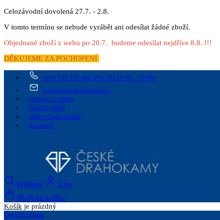
Celozávodní dovolená 27.7. - 2.8.
V tomto termínu se nebude vyrábět ani odesílat žádné zboží.
Objednané zboží z webu po 20.7. budeme odesílat nejdříve 8.8. !!!
DĚKUJEME ZA POCHOPENÍ
+420 725 535 406
(Po - Pá 11:00 - 17:00)
info@ceskedrahokamy.cz
Doprava a platba
Osobní odběr
Naše výroba šperků
Kontakty
Vyhledat
Více
Přejít do košíku
Košík
je prázdný
Otevřít menu