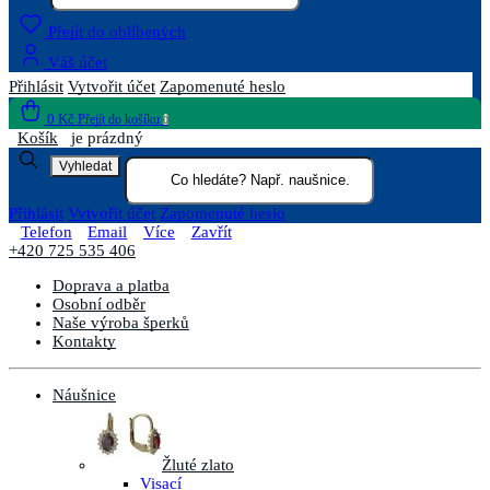
Přejít do oblíbených
Váš účet
Přihlásit
Vytvořit účet
Zapomenuté heslo
0 Kč
Přejít do košíku
0
Košík
je prázdný
Vyhledat
Přihlásit
Vytvořit účet
Zapomenuté heslo
Telefon
Email
Více
Zavřít
+420 725 535 406
Doprava a platba
Osobní odběr
Naše výroba šperků
Kontakty
Náušnice
Žluté zlato
Visací