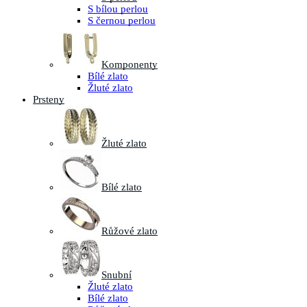
S bílou perlou
S černou perlou
Komponenty
Bílé zlato
Žluté zlato
Prsteny
Žluté zlato
Bílé zlato
Růžové zlato
Snubní
Žluté zlato
Bílé zlato