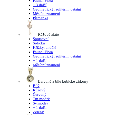
Fauna, Flora
+ 3 další
Geometrický, solitérní, ostatní
Měsíční znamení
Písmenka
Růžové zlato
Sportovní
Srdíčka
Křížky, andělé
Fauna, Flora
Geometrický, solitérní, ostatní
+ 1 další
Měsíční znamení
Barevné a bílé kubické zirkony
Bílý
Růžový
Červený
Tm.modrý
Sv.modrý
+ 1 další
Zelený