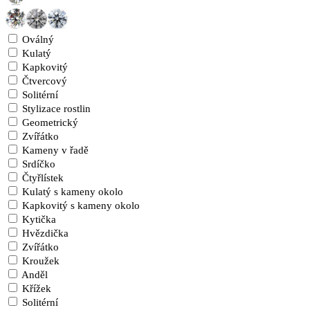
Oválný
Kulatý
Kapkovitý
Čtvercový
Solitérní
Stylizace rostlin
Geometrický
Zvířátko
Kameny v řadě
Srdíčko
Čtyřlístek
Kulatý s kameny okolo
Kapkovitý s kameny okolo
Kytička
Hvězdička
Zvířátko
Kroužek
Anděl
Křížek
Solitérní