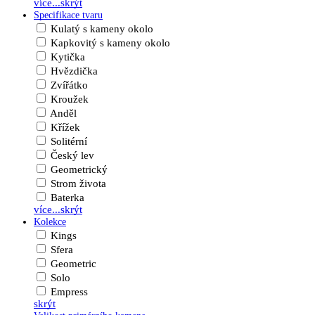
více...
skrýt
Specifikace tvaru
Kulatý s kameny okolo
Kapkovitý s kameny okolo
Kytička
Hvězdička
Zvířátko
Kroužek
Anděl
Křížek
Solitérní
Český lev
Geometrický
Strom života
Baterka
více...
skrýt
Kolekce
Kings
Sfera
Geometric
Solo
Empress
skrýt