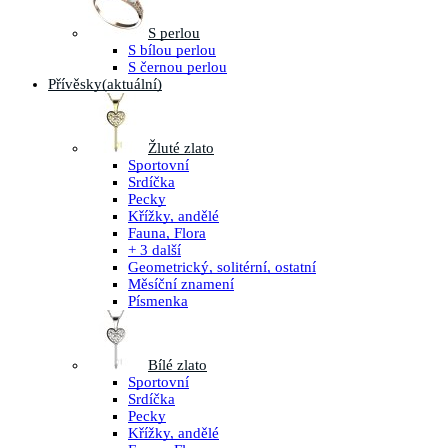
S perlou
S bílou perlou
S černou perlou
Přívěsky
(aktuální)
Žluté zlato
Sportovní
Srdíčka
Pecky
Křížky, andělé
Fauna, Flora
+ 3 další
Geometrický, solitérní, ostatní
Měsíční znamení
Písmenka
Bílé zlato
Sportovní
Srdíčka
Pecky
Křížky, andělé