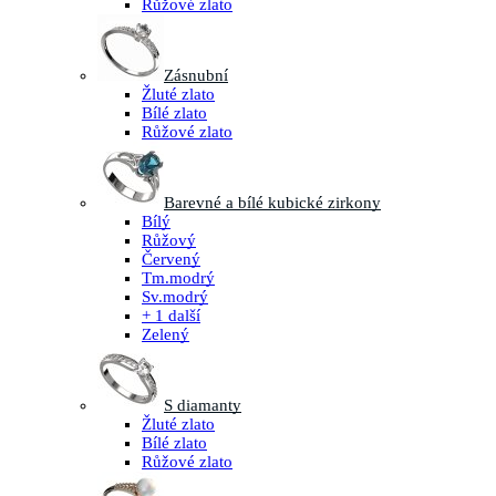
Růžové zlato
Zásnubní
Žluté zlato
Bílé zlato
Růžové zlato
Barevné a bílé kubické zirkony
Bílý
Růžový
Červený
Tm.modrý
Sv.modrý
+ 1 další
Zelený
S diamanty
Žluté zlato
Bílé zlato
Růžové zlato