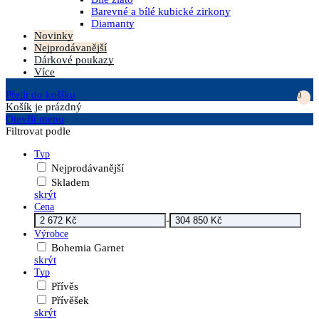
Barevné a bílé kubické zirkony
Diamanty
Novinky
Nejprodávanější
Dárkové poukazy
Více
Přejít do košíku
0
Košík
je prázdný
Otevřít menu
Filtrovat podle
Typ
Nejprodávanější
Skladem
skrýt
Cena
-
Výrobce
Bohemia Garnet
skrýt
Typ
Přívěs
Přívěšek
skrýt