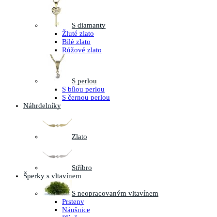
S diamanty
Žluté zlato
Bílé zlato
Růžové zlato
S perlou
S bílou perlou
S černou perlou
Náhrdelníky
Zlato
Stříbro
Šperky s vltavínem
S neopracovaným vltavínem
Prsteny
Náušnice