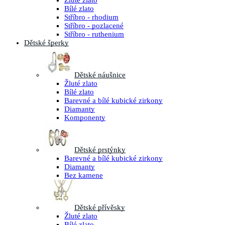
Žluté zlato
Bílé zlato
Stříbro - rhodium
Stříbro - pozlacené
Stříbro - ruthenium
Dětské šperky
Dětské náušnice
Žluté zlato
Bílé zlato
Barevné a bílé kubické zirkony
Diamanty
Komponenty
Dětské prstýnky
Barevné a bílé kubické zirkony
Diamanty
Bez kamene
Dětské přívěsky
Žluté zlato
Bílé zlato