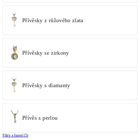
Přívěsky z růžového zlata
Přívěsky se zirkony
Přívěsky s diamanty
Přívěs s perlou
Filtry a řazení (5)