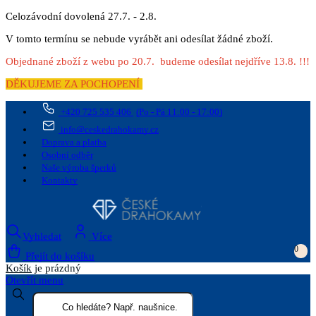
Celozávodní dovolená 27.7. - 2.8.
V tomto termínu se nebude vyrábět ani odesílat žádné zboží.
Objednané zboží z webu po 20.7. budeme odesílat nejdříve 13.8. !!!
DĚKUJEME ZA POCHOPENÍ
+420 725 535 406
(Po - Pá 11:00 - 17:00)
info@ceskedrahokamy.cz
Doprava a platba
Osobní odběr
Naše výroba šperků
Kontakty
Vyhledat
Více
0
Přejít do košíku
Košík
je prázdný
Otevřít menu