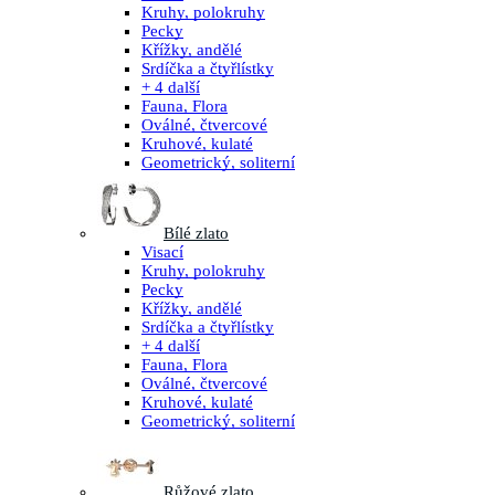
Kruhy, polokruhy
Pecky
Křížky, andělé
Srdíčka a čtyřlístky
+ 4 další
Fauna, Flora
Oválné, čtvercové
Kruhové, kulaté
Geometrický, soliterní
Bílé zlato
Visací
Kruhy, polokruhy
Pecky
Křížky, andělé
Srdíčka a čtyřlístky
+ 4 další
Fauna, Flora
Oválné, čtvercové
Kruhové, kulaté
Geometrický, soliterní
Růžové zlato