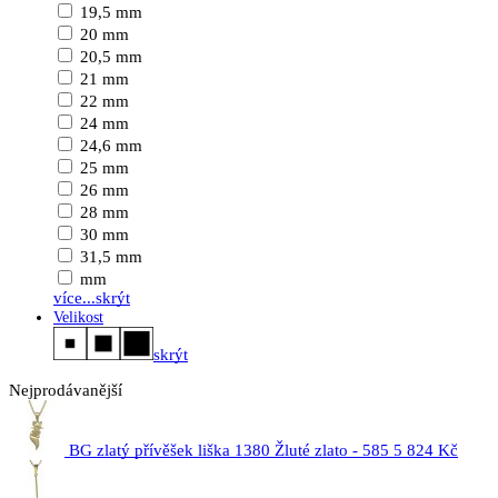
19,5 mm
20 mm
20,5 mm
21 mm
22 mm
24 mm
24,6 mm
25 mm
26 mm
28 mm
30 mm
31,5 mm
mm
více...
skrýt
Velikost
skrýt
Nejprodávanější
BG zlatý přívěšek liška 1380 Žluté zlato - 585
5 824 Kč