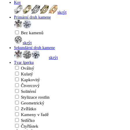
Kov
skrýt
Primární druh kamene
Bez kamenů
skrýt
Sekundární druh kamene
skrýt
Tvar šperku
Oválný
Kulatý
Kapkovitý
Čtvercový
Solitérní
Stylizace rostlin
Geometrický
Zvířátko
Kameny v řadě
Srdíčko
Čtyřlístek