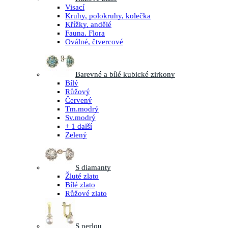
Visací
Kruhy, polokruhy, kolečka
Křížky, andělé
Fauna, Flora
Oválné, čtvercové
Barevné a bílé kubické zirkony
Bílý
Růžový
Červený
Tm.modrý
Sv.modrý
+ 1 další
Zelený
S diamanty
Žluté zlato
Bílé zlato
Růžové zlato
S perlou