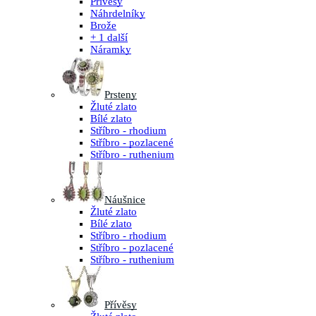
Přívěsy
Náhrdelníky
Brože
+ 1 další
Náramky
Prsteny
Žluté zlato
Bílé zlato
Stříbro - rhodium
Stříbro - pozlacené
Stříbro - ruthenium
Náušnice
Žluté zlato
Bílé zlato
Stříbro - rhodium
Stříbro - pozlacené
Stříbro - ruthenium
Přívěsy