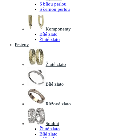
S bílou perlou
S černou perlou
Komponenty
Bílé zlato
Žluté zlato
Prsteny
Žluté zlato
Bílé zlato
Růžové zlato
Snubní
Žluté zlato
Bílé zlato