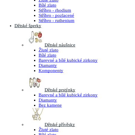
Žluté zlato
Bílé zlato
Stříbro - rhodium
Stříbro - pozlacené
Stříbro - ruthenium
Dětské šperky
Dětské náušnice
Žluté zlato
Bílé zlato
Barevné a bílé kubické zirkony
Diamanty
Komponenty
Dětské prstýnky
Barevné a bílé kubické zirkony
Diamanty
Bez kamene
Dětské přívěsky
Žluté zlato
Bílé zlato