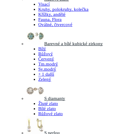
Visací
Kruhy, polokruhy, kolečka
Křížky, andělé
Fauna, Flora
Oválné, čtvercové
Barevné a bílé kubické zirkony
Bílý
Růžový
Červený
Tm.modrý
Sv.modrý
+ 1 další
Zelený
S diamanty
Žluté zlato
Bílé zlato
Růžové zlato
S perlou