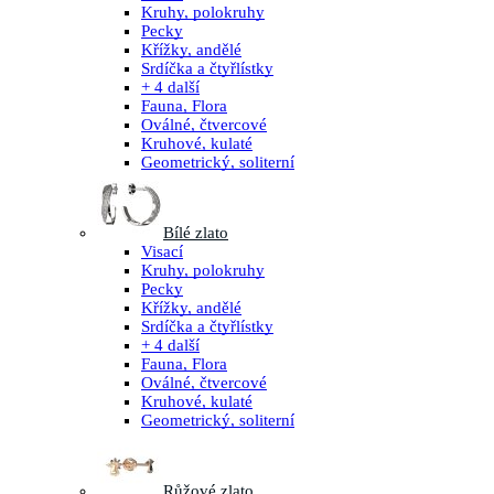
Kruhy, polokruhy
Pecky
Křížky, andělé
Srdíčka a čtyřlístky
+ 4 další
Fauna, Flora
Oválné, čtvercové
Kruhové, kulaté
Geometrický, soliterní
Bílé zlato
Visací
Kruhy, polokruhy
Pecky
Křížky, andělé
Srdíčka a čtyřlístky
+ 4 další
Fauna, Flora
Oválné, čtvercové
Kruhové, kulaté
Geometrický, soliterní
Růžové zlato