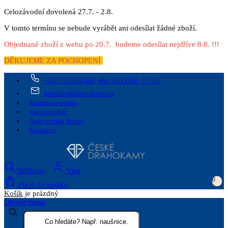
Celozávodní dovolená 27.7. - 2.8.
V tomto termínu se nebude vyrábět ani odesílat žádné zboží.
Objednané zboží z webu po 20.7. budeme odesílat nejdříve 8.8. !!!
DĚKUJEME ZA POCHOPENÍ
+420 725 535 406
(Po - Pá 11:00 - 17:00)
info@ceskedrahokamy.cz
Doprava a platba
Osobní odběr
Naše výroba šperků
Kontakty
Vyhledat
Více
0
Přejít do košíku
Košík
je prázdný
Otevřít menu