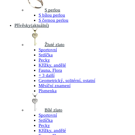
S perlou
S bílou perlou
S černou perlou
Přívěsky
(aktuální)
Žluté zlato
Sportovní
Srdíčka
Pecky
Křížky, andělé
Fauna, Flora
+ 3 další
Geometrický, solitérní, ostatní
Měsíční znamení
Písmenka
Bílé zlato
Sportovní
Srdíčka
Pecky
Křížky, andělé