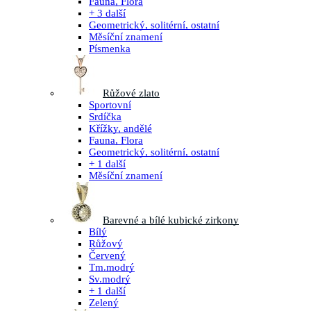
Fauna, Flora
+ 3 další
Geometrický, solitérní, ostatní
Měsíční znamení
Písmenka
Růžové zlato
Sportovní
Srdíčka
Křížky, andělé
Fauna, Flora
Geometrický, solitérní, ostatní
+ 1 další
Měsíční znamení
Barevné a bílé kubické zirkony
Bílý
Růžový
Červený
Tm.modrý
Sv.modrý
+ 1 další
Zelený