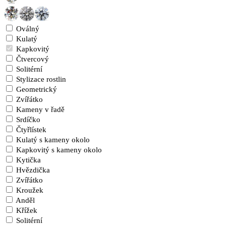
Oválný
Kulatý
Kapkovitý
Čtvercový
Solitérní
Stylizace rostlin
Geometrický
Zvířátko
Kameny v řadě
Srdíčko
Čtyřlístek
Kulatý s kameny okolo
Kapkovitý s kameny okolo
Kytička
Hvězdička
Zvířátko
Kroužek
Anděl
Křížek
Solitérní