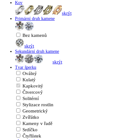
Kov
skrýt
Primární druh kamene
Bez kamenů
skrýt
Sekundární druh kamene
skrýt
Tvar šperku
Oválný
Kulatý
Kapkovitý
Čtvercový
Solitérní
Stylizace rostlin
Geometrický
Zvířátko
Kameny v řadě
Srdíčko
Čtyřlístek