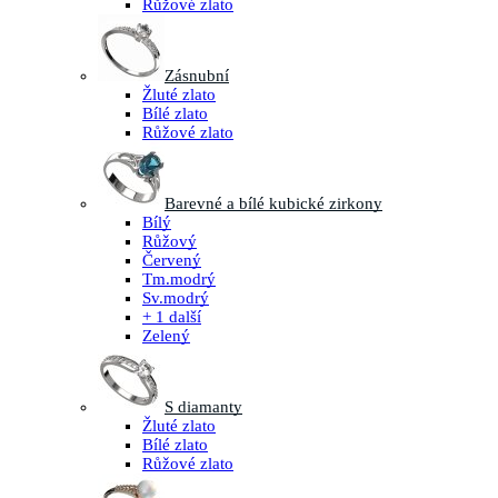
Růžové zlato
Zásnubní
Žluté zlato
Bílé zlato
Růžové zlato
Barevné a bílé kubické zirkony
Bílý
Růžový
Červený
Tm.modrý
Sv.modrý
+ 1 další
Zelený
S diamanty
Žluté zlato
Bílé zlato
Růžové zlato