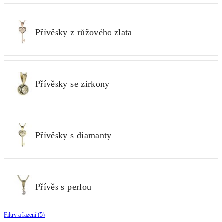
Přívěsky z růžového zlata
Přívěsky se zirkony
Přívěsky s diamanty
Přívěs s perlou
Filtry a řazení (5)