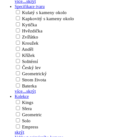
více...
skrýt
Specifikace tvaru
Kulatý s kameny okolo
Kapkovitý s kameny okolo
Kytička
Hvězdička
Zvířátko
Kroužek
Anděl
Křížek
Solitérní
Český lev
Geometrický
Strom života
Baterka
více...
skrýt
Kolekce
Kings
Sfera
Geometric
Solo
Empress
skrýt