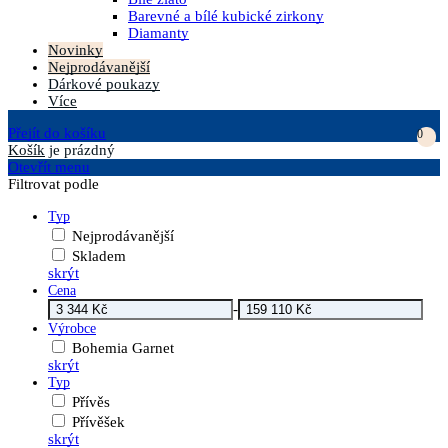
Barevné a bílé kubické zirkony
Diamanty
Novinky
Nejprodávanější
Dárkové poukazy
Více
Přejít do košíku
0
Košík
je prázdný
Otevřít menu
Filtrovat podle
Typ
Nejprodávanější
Skladem
skrýt
Cena
-
Výrobce
Bohemia Garnet
skrýt
Typ
Přívěs
Přívěšek
skrýt