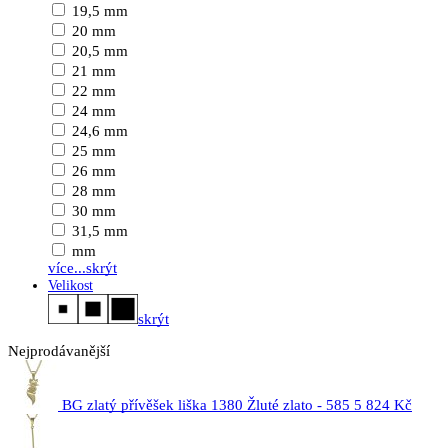
19,5 mm
20 mm
20,5 mm
21 mm
22 mm
24 mm
24,6 mm
25 mm
26 mm
28 mm
30 mm
31,5 mm
mm
více...
skrýt
Velikost
skrýt
Nejprodávanější
BG zlatý přívěšek liška 1380 Žluté zlato - 585
5 824 Kč