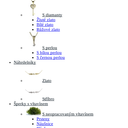
S diamanty
Žluté zlato
Bílé zlato
Růžové zlato
S perlou
S bílou perlou
S černou perlou
Náhrdelníky
Zlato
Stříbro
Šperky s vltavínem
S neopracovaným vltavínem
Prsteny
Náušnice