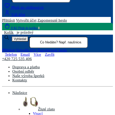
Přejít do oblíbených
Váš účet
Přihlásit
Vytvořit účet
Zapomenuté heslo
0 Kč
Přejít do košíku
0
Košík
je prázdný
Vyhledat
Přihlásit
Vytvořit účet
Zapomenuté heslo
Telefon
Email
Více
Zavřít
+420 725 535 406
Doprava a platba
Osobní odběr
Naše výroba šperků
Kontakty
Náušnice
Žluté zlato
Visací