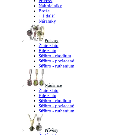
Přívěsy
Náhrdelníky
Brože
+ 1 další
Náramky
Prsteny
Žluté zlato
Bílé zlato
Stříbro - rhodium
Stříbro - pozlacené
Stříbro - ruthenium
Náušnice
Žluté zlato
Bílé zlato
Stříbro - rhodium
Stříbro - pozlacené
Stříbro - ruthenium
Přívěsy