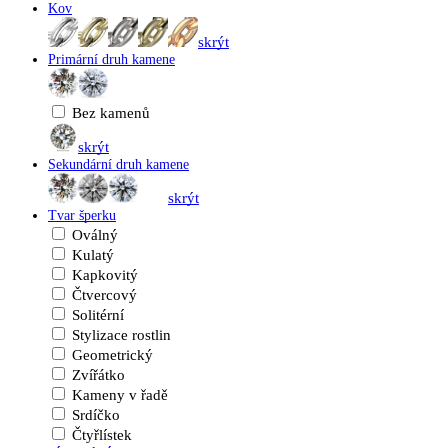
Kov
skrýt
Primární druh kamene
Bez kamenů
skrýt
Sekundární druh kamene
skrýt
Tvar šperku
Oválný
Kulatý
Kapkovitý
Čtvercový
Solitérní
Stylizace rostlin
Geometrický
Zvířátko
Kameny v řadě
Srdíčko
Čtyřlístek