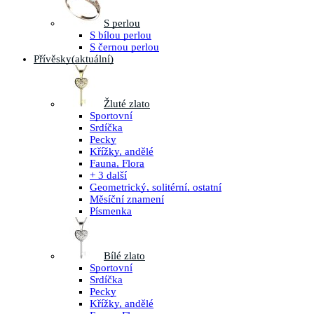
S perlou
S bílou perlou
S černou perlou
Přívěsky
(aktuální)
Žluté zlato
Sportovní
Srdíčka
Pecky
Křížky, andělé
Fauna, Flora
+ 3 další
Geometrický, solitérní, ostatní
Měsíční znamení
Písmenka
Bílé zlato
Sportovní
Srdíčka
Pecky
Křížky, andělé