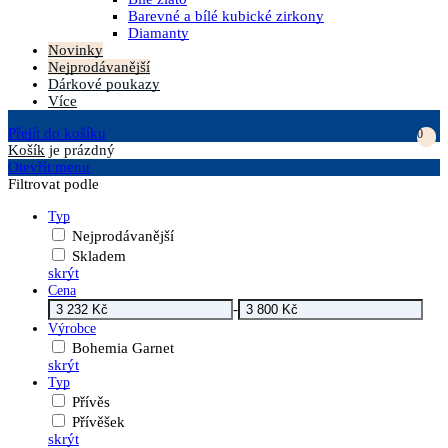
Barevné a bílé kubické zirkony
Diamanty
Novinky
Nejprodávanější
Dárkové poukazy
Více
Přejít do košíku
0
Košík
je prázdný
Otevřít menu
Filtrovat podle
Typ
Nejprodávanější
Skladem
skrýt
Cena
-
Výrobce
Bohemia Garnet
skrýt
Typ
Přívěs
Přívěšek
skrýt