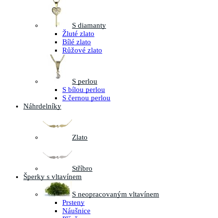
S diamanty
Žluté zlato
Bílé zlato
Růžové zlato
S perlou
S bílou perlou
S černou perlou
Náhrdelníky
Zlato
Stříbro
Šperky s vltavínem
S neopracovaným vltavínem
Prsteny
Náušnice