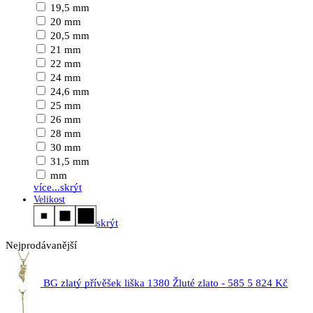
19,5 mm
20 mm
20,5 mm
21 mm
22 mm
24 mm
24,6 mm
25 mm
26 mm
28 mm
30 mm
31,5 mm
mm
více...
skrýt
Velikost
skrýt
Nejprodávanější
BG zlatý přívěšek liška 1380 Žluté zlato - 585
5 824 Kč