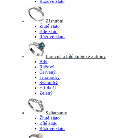
Růžové zlato
Zásnubní
Žluté zlato
Bílé zlato
Růžové zlato
Barevné a bílé kubické zirkony
Bílý
Růžový
Červený
Tm.modrý
Sv.modrý
+ 1 další
Zelený
S diamanty
Žluté zlato
Bílé zlato
Růžové zlato