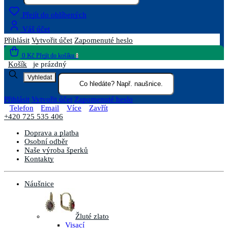
Přejít do oblíbených
Váš účet
Přihlásit
Vytvořit účet
Zapomenuté heslo
0 Kč
Přejít do košíku
0
Košík
je prázdný
Vyhledat
Přihlásit
Vytvořit účet
Zapomenuté heslo
Telefon
Email
Více
Zavřít
+420 725 535 406
Doprava a platba
Osobní odběr
Naše výroba šperků
Kontakty
Náušnice
Žluté zlato
Visací