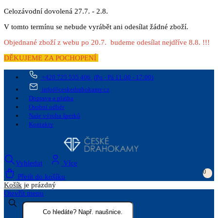
Celozávodní dovolená 27.7. - 2.8.
V tomto termínu se nebude vyrábět ani odesílat žádné zboží.
Objednané zboží z webu po 20.7. budeme odesílat nejdříve 8.8. !!!
DĚKUJEME ZA POCHOPENÍ
+420 725 535 406
(Po - Pá 11:00 - 17:00)
info@ceskedrahokamy.cz
Doprava a platba
Osobní odběr
Naše výroba šperků
Kontakty
Vyhledat
Více
0
Přejít do košíku
Košík
je prázdný
Otevřít menu