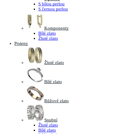
S bílou perlou
S černou perlou
Komponenty
Bílé zlato
Žluté zlato
Prsteny
Žluté zlato
Bílé zlato
Růžové zlato
Snubní
Žluté zlato
Bílé zlato