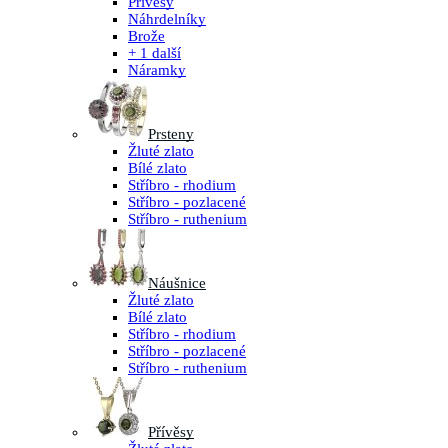
Přívěsy
Náhrdelníky
Brože
+ 1 další
Náramky
Prsteny
Žluté zlato
Bílé zlato
Stříbro - rhodium
Stříbro - pozlacené
Stříbro - ruthenium
Náušnice
Žluté zlato
Bílé zlato
Stříbro - rhodium
Stříbro - pozlacené
Stříbro - ruthenium
Přívěsy