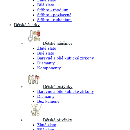
Žluté zlato
Bílé zlato
Stříbro - rhodium
Stříbro - pozlacené
Stříbro - ruthenium
Dětské šperky
Dětské náušnice
Žluté zlato
Bílé zlato
Barevné a bílé kubické zirkony
Diamanty
Komponenty
Dětské prstýnky
Barevné a bílé kubické zirkony
Diamanty
Bez kamene
Dětské přívěsky
Žluté zlato
Bílé zlato