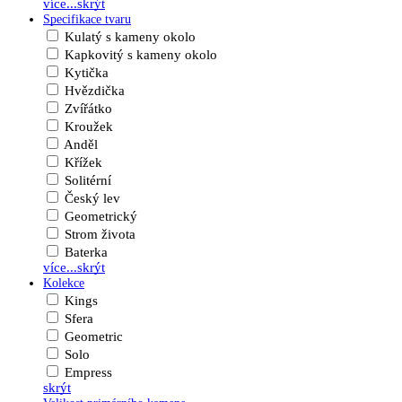
více...
skrýt
Specifikace tvaru
Kulatý s kameny okolo
Kapkovitý s kameny okolo
Kytička
Hvězdička
Zvířátko
Kroužek
Anděl
Křížek
Solitérní
Český lev
Geometrický
Strom života
Baterka
více...
skrýt
Kolekce
Kings
Sfera
Geometric
Solo
Empress
skrýt