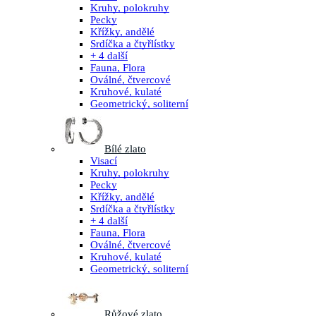
Kruhy, polokruhy
Pecky
Křížky, andělé
Srdíčka a čtyřlístky
+ 4 další
Fauna, Flora
Oválné, čtvercové
Kruhové, kulaté
Geometrický, soliterní
Bílé zlato
Visací
Kruhy, polokruhy
Pecky
Křížky, andělé
Srdíčka a čtyřlístky
+ 4 další
Fauna, Flora
Oválné, čtvercové
Kruhové, kulaté
Geometrický, soliterní
Růžové zlato