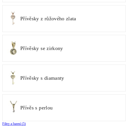
Přívěsky z růžového zlata
Přívěsky se zirkony
Přívěsky s diamanty
Přívěs s perlou
Filtry a řazení (5)