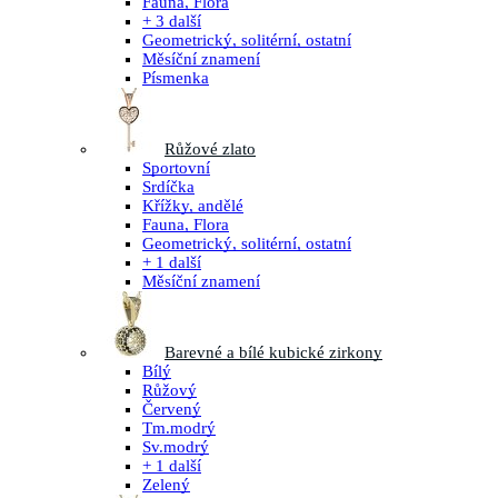
Fauna, Flora
+ 3 další
Geometrický, solitérní, ostatní
Měsíční znamení
Písmenka
Růžové zlato
Sportovní
Srdíčka
Křížky, andělé
Fauna, Flora
Geometrický, solitérní, ostatní
+ 1 další
Měsíční znamení
Barevné a bílé kubické zirkony
Bílý
Růžový
Červený
Tm.modrý
Sv.modrý
+ 1 další
Zelený