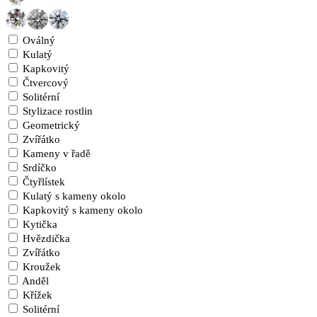
Oválný
Kulatý
Kapkovitý
Čtvercový
Solitérní
Stylizace rostlin
Geometrický
Zvířátko
Kameny v řadě
Srdíčko
Čtyřlístek
Kulatý s kameny okolo
Kapkovitý s kameny okolo
Kytička
Hvězdička
Zvířátko
Kroužek
Anděl
Křížek
Solitérní