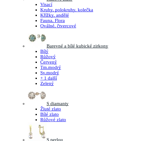
Visací
Kruhy, polokruhy, kolečka
Křížky, andělé
Fauna, Flora
Oválné, čtvercové
Barevné a bílé kubické zirkony
Bílý
Růžový
Červený
Tm.modrý
Sv.modrý
+ 1 další
Zelený
S diamanty
Žluté zlato
Bílé zlato
Růžové zlato
S perlou