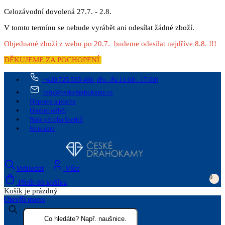
Celozávodní dovolená 27.7. - 2.8.
V tomto termínu se nebude vyrábět ani odesílat žádné zboží.
Objednané zboží z webu po 20.7. budeme odesílat nejdříve 8.8. !!!
DĚKUJEME ZA POCHOPENÍ
+420 725 535 406
(Po - Pá 11:00 - 17:00)
info@ceskedrahokamy.cz
Doprava a platba
Osobní odběr
Naše výroba šperků
Kontakty
Vyhledat
Více
0
Přejít do košíku
Košík
je prázdný
Otevřít menu