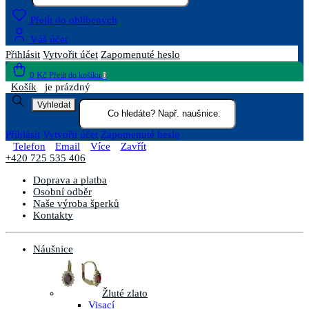
Přejít do oblíbených
Váš účet
Přihlásit
Vytvořit účet
Zapomenuté heslo
0 Kč
Přejít do košíku
0
Košík
je prázdný
Vyhledat
Přihlásit
Vytvořit účet
Zapomenuté heslo
Telefon
Email
Více
Zavřít
+420 725 535 406
Doprava a platba
Osobní odběr
Naše výroba šperků
Kontakty
Náušnice
Žluté zlato
Visací