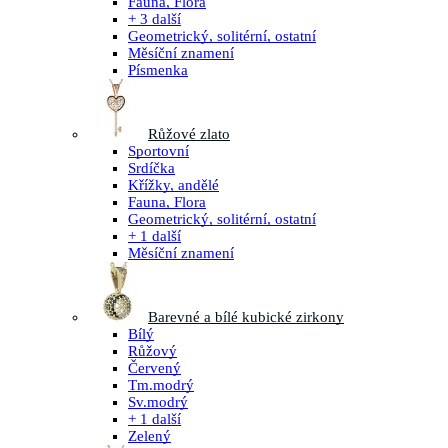
Fauna, Flora
+ 3 další
Geometrický, solitérní, ostatní
Měsíční znamení
Písmenka
Růžové zlato
Sportovní
Srdíčka
Křížky, andělé
Fauna, Flora
Geometrický, solitérní, ostatní
+ 1 další
Měsíční znamení
Barevné a bílé kubické zirkony
Bílý
Růžový
Červený
Tm.modrý
Sv.modrý
+ 1 další
Zelený