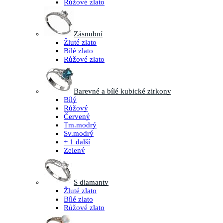
Růžové zlato
Zásnubní
Žluté zlato
Bílé zlato
Růžové zlato
Barevné a bílé kubické zirkony
Bílý
Růžový
Červený
Tm.modrý
Sv.modrý
+ 1 další
Zelený
S diamanty
Žluté zlato
Bílé zlato
Růžové zlato