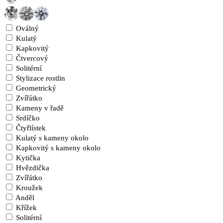
Oválný
Kulatý
Kapkovitý
Čtvercový
Solitérní
Stylizace rostlin
Geometrický
Zvířátko
Kameny v řadě
Srdíčko
Čtyřlístek
Kulatý s kameny okolo
Kapkovitý s kameny okolo
Kytička
Hvězdička
Zvířátko
Kroužek
Anděl
Křížek
Solitérní