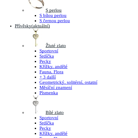
S perlou
S bílou perlou
S černou perlou
Přívěsky
(aktuální)
Žluté zlato
Sportovní
Srdíčka
Pecky
Křížky, andělé
Fauna, Flora
+ 3 další
Geometrický, solitérní, ostatní
Měsíční znamení
Písmenka
Bílé zlato
Sportovní
Srdíčka
Pecky
Křížky, andělé