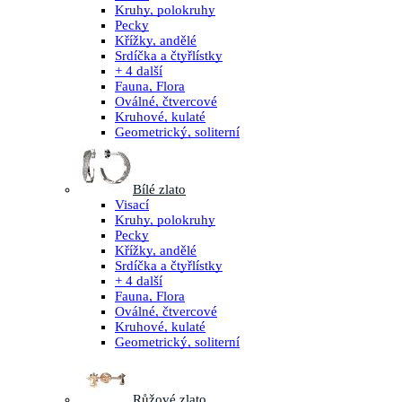
Kruhy, polokruhy
Pecky
Křížky, andělé
Srdíčka a čtyřlístky
+ 4 další
Fauna, Flora
Oválné, čtvercové
Kruhové, kulaté
Geometrický, soliterní
Bílé zlato
Visací
Kruhy, polokruhy
Pecky
Křížky, andělé
Srdíčka a čtyřlístky
+ 4 další
Fauna, Flora
Oválné, čtvercové
Kruhové, kulaté
Geometrický, soliterní
Růžové zlato