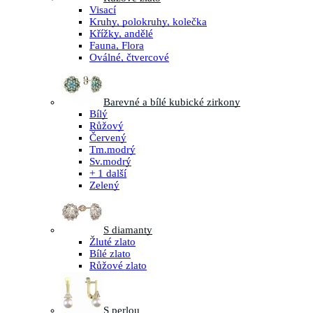
Visací
Kruhy, polokruhy, kolečka
Křížky, andělé
Fauna, Flora
Oválné, čtvercové
Barevné a bílé kubické zirkony
Bílý
Růžový
Červený
Tm.modrý
Sv.modrý
+ 1 další
Zelený
S diamanty
Žluté zlato
Bílé zlato
Růžové zlato
S perlou