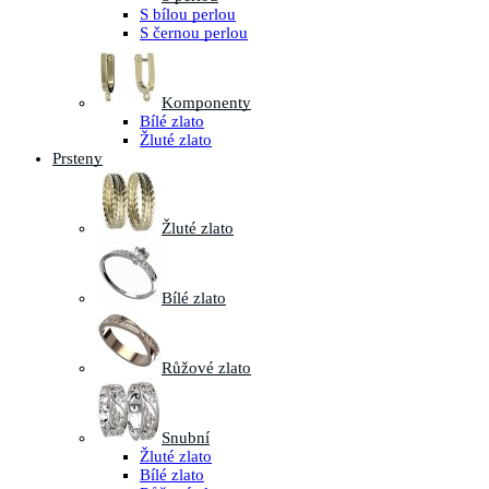
S bílou perlou
S černou perlou
Komponenty
Bílé zlato
Žluté zlato
Prsteny
Žluté zlato
Bílé zlato
Růžové zlato
Snubní
Žluté zlato
Bílé zlato