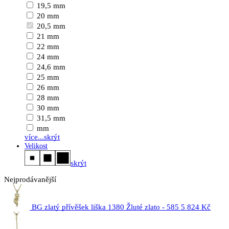
19,5 mm
20 mm
20,5 mm
21 mm
22 mm
24 mm
24,6 mm
25 mm
26 mm
28 mm
30 mm
31,5 mm
mm
více...
skrýt
Velikost
skrýt
Nejprodávanější
BG zlatý přívěšek liška 1380 Žluté zlato - 585
5 824 Kč