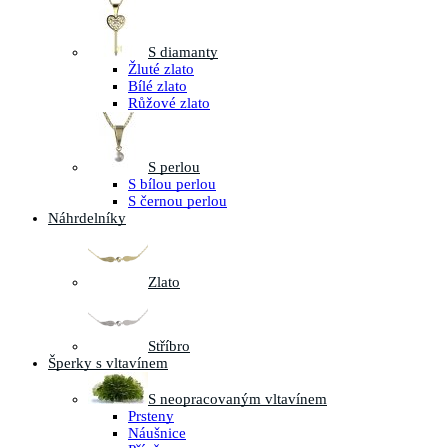
S diamanty
Žluté zlato
Bílé zlato
Růžové zlato
S perlou
S bílou perlou
S černou perlou
Náhrdelníky
Zlato
Stříbro
Šperky s vltavínem
S neopracovaným vltavínem
Prsteny
Náušnice