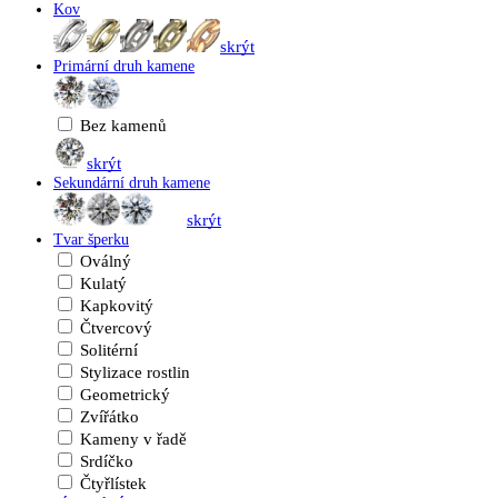
Kov
skrýt
Primární druh kamene
Bez kamenů
skrýt
Sekundární druh kamene
skrýt
Tvar šperku
Oválný
Kulatý
Kapkovitý
Čtvercový
Solitérní
Stylizace rostlin
Geometrický
Zvířátko
Kameny v řadě
Srdíčko
Čtyřlístek