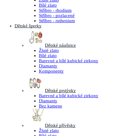
Žluté zlato
Bílé zlato
Stříbro - rhodium
Stříbro - pozlacené
Stříbro - ruthenium
Dětské šperky
Dětské náušnice
Žluté zlato
Bílé zlato
Barevné a bílé kubické zirkony
Diamanty
Komponenty
Dětské prstýnky
Barevné a bílé kubické zirkony
Diamanty
Bez kamene
Dětské přívěsky
Žluté zlato
Bílé zlato