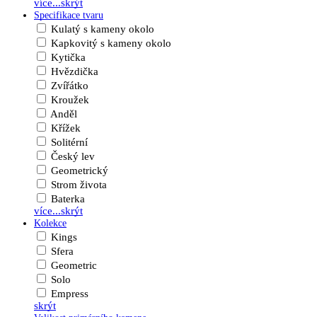
více...
skrýt
Specifikace tvaru
Kulatý s kameny okolo
Kapkovitý s kameny okolo
Kytička
Hvězdička
Zvířátko
Kroužek
Anděl
Křížek
Solitérní
Český lev
Geometrický
Strom života
Baterka
více...
skrýt
Kolekce
Kings
Sfera
Geometric
Solo
Empress
skrýt