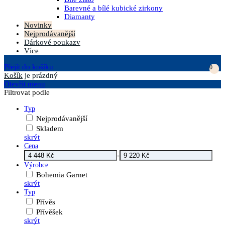
Barevné a bílé kubické zirkony
Diamanty
Novinky
Nejprodávanější
Dárkové poukazy
Více
Přejít do košíku
0
Košík
je prázdný
Otevřít menu
Filtrovat podle
Typ
Nejprodávanější
Skladem
skrýt
Cena
-
Výrobce
Bohemia Garnet
skrýt
Typ
Přívěs
Přívěšek
skrýt