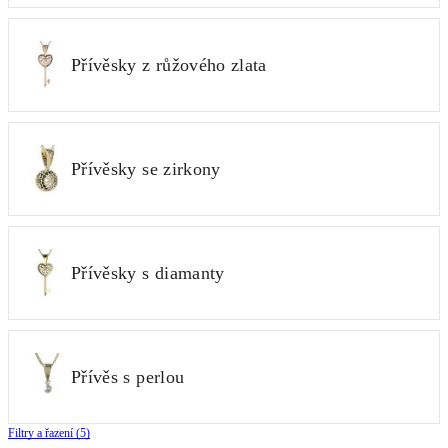
Přívěsky z růžového zlata
Přívěsky se zirkony
Přívěsky s diamanty
Přívěs s perlou
Filtry a řazení (5)