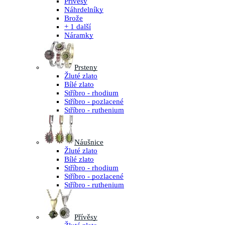
Přívěsy
Náhrdelníky
Brože
+ 1 další
Náramky
Prsteny
Žluté zlato
Bílé zlato
Stříbro - rhodium
Stříbro - pozlacené
Stříbro - ruthenium
Náušnice
Žluté zlato
Bílé zlato
Stříbro - rhodium
Stříbro - pozlacené
Stříbro - ruthenium
Přívěsy