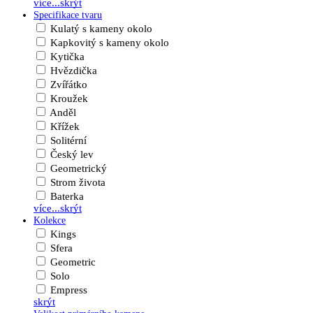
více...
skrýt
Specifikace tvaru
Kulatý s kameny okolo
Kapkovitý s kameny okolo
Kytička
Hvězdička
Zvířátko
Kroužek
Anděl
Křížek
Solitérní
Český lev
Geometrický
Strom života
Baterka
více...
skrýt
Kolekce
Kings
Sfera
Geometric
Solo
Empress
skrýt