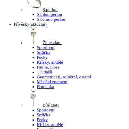
S perlou
S bílou perlou
S černou perlou
Přívěsky
(aktuální)
Žluté zlato
Sportovní
Srdíčka
Pecky
Křížky, andělé
Fauna, Flora
+ 3 další
Geometrický, solitérní, ostatní
Měsíční znamení
Písmenka
Bílé zlato
Sportovní
Srdíčka
Pecky
Křížky, andělé