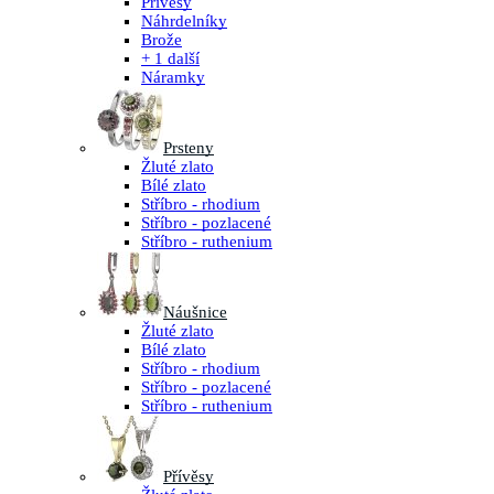
Přívěsy
Náhrdelníky
Brože
+ 1 další
Náramky
Prsteny
Žluté zlato
Bílé zlato
Stříbro - rhodium
Stříbro - pozlacené
Stříbro - ruthenium
Náušnice
Žluté zlato
Bílé zlato
Stříbro - rhodium
Stříbro - pozlacené
Stříbro - ruthenium
Přívěsy