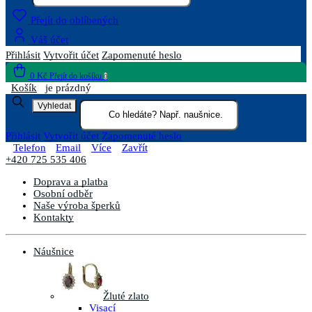
Přejít do oblíbených
Váš účet
Přihlásit
Vytvořit účet
Zapomenuté heslo
0 Kč
Přejít do košíku
0
Košík
je prázdný
Vyhledat
Přihlásit
Vytvořit účet
Zapomenuté heslo
Telefon
Email
Více
Zavřít
+420 725 535 406
Doprava a platba
Osobní odběr
Naše výroba šperků
Kontakty
Náušnice
Žluté zlato
Visací