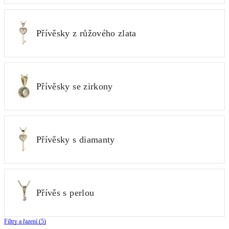
Přívěsky z růžového zlata
Přívěsky se zirkony
Přívěsky s diamanty
Přívěs s perlou
Filtry a řazení (5)