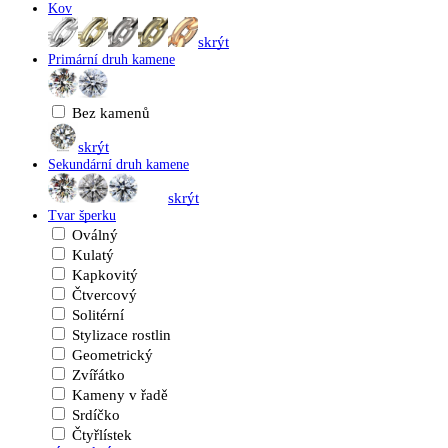
Kov
skrýt
Primární druh kamene
Bez kamenů
skrýt
Sekundární druh kamene
skrýt
Tvar šperku
Oválný
Kulatý
Kapkovitý
Čtvercový
Solitérní
Stylizace rostlin
Geometrický
Zvířátko
Kameny v řadě
Srdíčko
Čtyřlístek