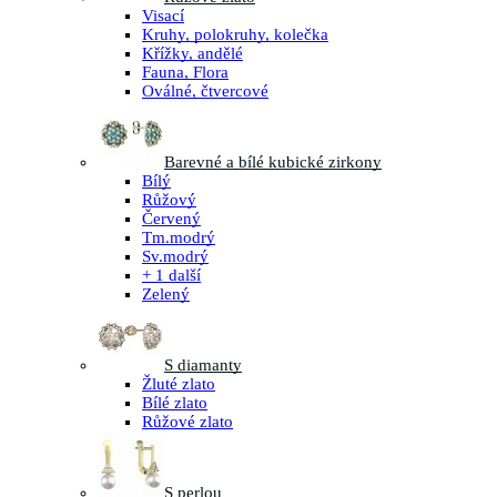
Visací
Kruhy, polokruhy, kolečka
Křížky, andělé
Fauna, Flora
Oválné, čtvercové
Barevné a bílé kubické zirkony
Bílý
Růžový
Červený
Tm.modrý
Sv.modrý
+ 1 další
Zelený
S diamanty
Žluté zlato
Bílé zlato
Růžové zlato
S perlou