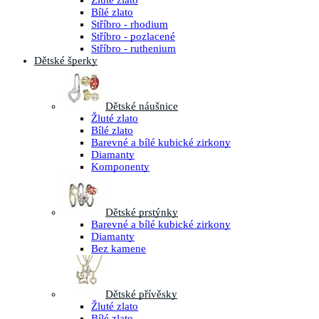
Žluté zlato
Bílé zlato
Stříbro - rhodium
Stříbro - pozlacené
Stříbro - ruthenium
Dětské šperky
Dětské náušnice
Žluté zlato
Bílé zlato
Barevné a bílé kubické zirkony
Diamanty
Komponenty
Dětské prstýnky
Barevné a bílé kubické zirkony
Diamanty
Bez kamene
Dětské přívěsky
Žluté zlato
Bílé zlato