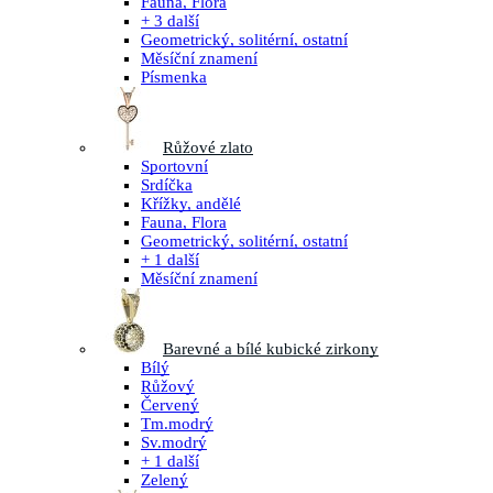
Fauna, Flora
+ 3 další
Geometrický, solitérní, ostatní
Měsíční znamení
Písmenka
Růžové zlato
Sportovní
Srdíčka
Křížky, andělé
Fauna, Flora
Geometrický, solitérní, ostatní
+ 1 další
Měsíční znamení
Barevné a bílé kubické zirkony
Bílý
Růžový
Červený
Tm.modrý
Sv.modrý
+ 1 další
Zelený