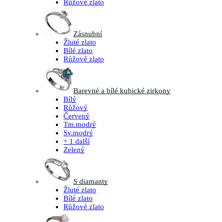
Růžové zlato
Zásnubní
Žluté zlato
Bílé zlato
Růžové zlato
Barevné a bílé kubické zirkony
Bílý
Růžový
Červený
Tm.modrý
Sv.modrý
+ 1 další
Zelený
S diamanty
Žluté zlato
Bílé zlato
Růžové zlato