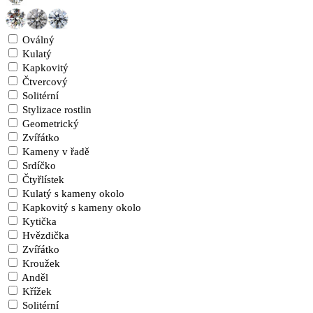
Oválný
Kulatý
Kapkovitý
Čtvercový
Solitérní
Stylizace rostlin
Geometrický
Zvířátko
Kameny v řadě
Srdíčko
Čtyřlístek
Kulatý s kameny okolo
Kapkovitý s kameny okolo
Kytička
Hvězdička
Zvířátko
Kroužek
Anděl
Křížek
Solitérní