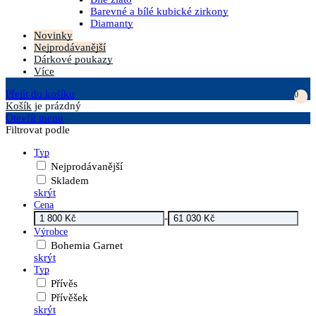
Barevné a bílé kubické zirkony
Diamanty
Novinky
Nejprodávanější
Dárkové poukazy
Více
Přejít do košíku
0
Košík
je prázdný
Otevřít menu
Filtrovat podle
Typ
Nejprodávanější
Skladem
skrýt
Cena
-
Výrobce
Bohemia Garnet
skrýt
Typ
Přívěs
Přívěšek
skrýt