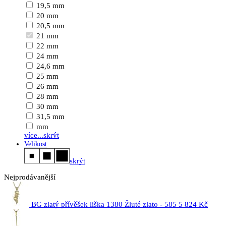
19,5 mm
20 mm
20,5 mm
21 mm
22 mm
24 mm
24,6 mm
25 mm
26 mm
28 mm
30 mm
31,5 mm
mm
více...
skrýt
Velikost
skrýt
Nejprodávanější
BG zlatý přívěšek liška 1380 Žluté zlato - 585
5 824 Kč