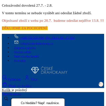
Celozávodní dovolená 27.7. - 2.8.
V tomto termínu se nebude vyrábět ani odesílat žádné zboží.
Objednané zboží z webu po 20.7. budeme odesílat nejdříve 13.8. !!!
DĚKUJEME ZA POCHOPENÍ
+420 725 535 406
(Po - Pá 11:00 - 17:00)
info@ceskedrahokamy.cz
Doprava a platba
Osobní odběr
Naše výroba šperků
Kontakty
Vyhledat
Více
0
Přejít do košíku
Košík
je prázdný
Otevřít menu