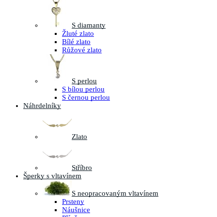
S diamanty
Žluté zlato
Bílé zlato
Růžové zlato
S perlou
S bílou perlou
S černou perlou
Náhrdelníky
Zlato
Stříbro
Šperky s vltavínem
S neopracovaným vltavínem
Prsteny
Náušnice