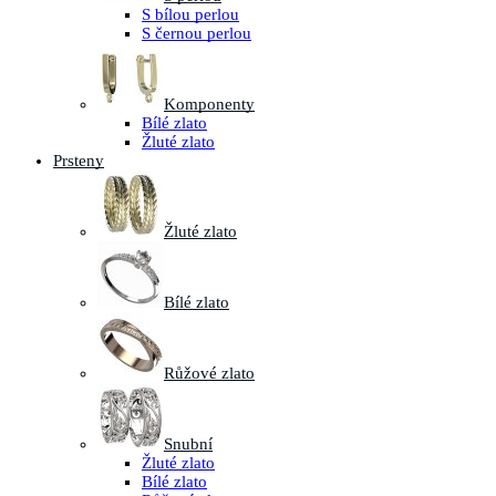
S bílou perlou
S černou perlou
Komponenty
Bílé zlato
Žluté zlato
Prsteny
Žluté zlato
Bílé zlato
Růžové zlato
Snubní
Žluté zlato
Bílé zlato