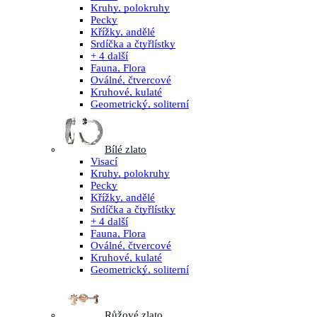
Kruhy, polokruhy
Pecky
Křížky, andělé
Srdíčka a čtyřlístky
+ 4 další
Fauna, Flora
Oválné, čtvercové
Kruhové, kulaté
Geometrický, soliterní
Bílé zlato
Visací
Kruhy, polokruhy
Pecky
Křížky, andělé
Srdíčka a čtyřlístky
+ 4 další
Fauna, Flora
Oválné, čtvercové
Kruhové, kulaté
Geometrický, soliterní
Růžové zlato