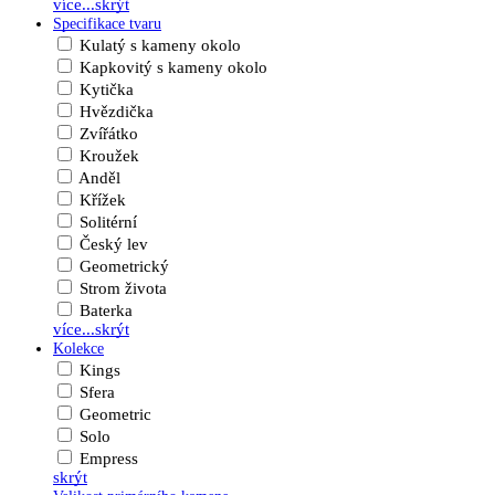
více...
skrýt
Specifikace tvaru
Kulatý s kameny okolo
Kapkovitý s kameny okolo
Kytička
Hvězdička
Zvířátko
Kroužek
Anděl
Křížek
Solitérní
Český lev
Geometrický
Strom života
Baterka
více...
skrýt
Kolekce
Kings
Sfera
Geometric
Solo
Empress
skrýt