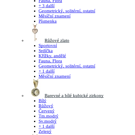
Fauna, Flora
+ 3 další
Geometrický, solitérní, ostatní
Měsíční znamení
Písmenka
Růžové zlato
Sportovní
Srdíčka
Křížky, andělé
Fauna, Flora
Geometrický, solitérní, ostatní
+ 1 další
Měsíční znamení
Barevné a bílé kubické zirkony
Bílý
Růžový
Červený
Tm.modrý
Sv.modrý
+ 1 další
Zelený