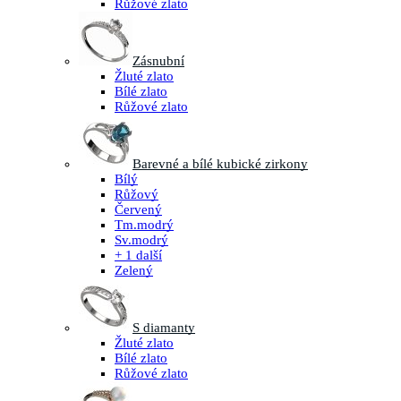
Růžové zlato
Zásnubní
Žluté zlato
Bílé zlato
Růžové zlato
Barevné a bílé kubické zirkony
Bílý
Růžový
Červený
Tm.modrý
Sv.modrý
+ 1 další
Zelený
S diamanty
Žluté zlato
Bílé zlato
Růžové zlato