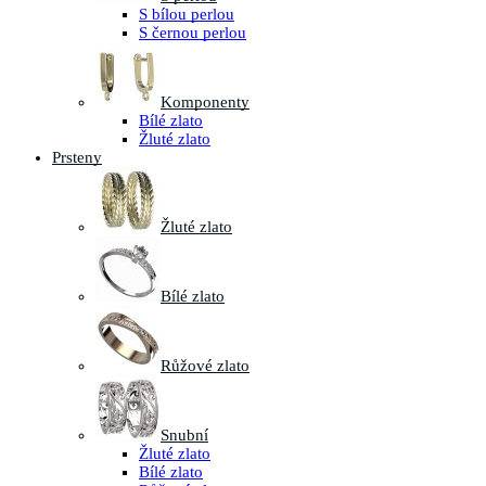
S bílou perlou
S černou perlou
Komponenty
Bílé zlato
Žluté zlato
Prsteny
Žluté zlato
Bílé zlato
Růžové zlato
Snubní
Žluté zlato
Bílé zlato