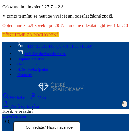
Celozávodní dovolená 27.7. - 2.8.
V tomto termínu se nebude vyrábět ani odesílat žádné zboží.
Objednané zboží z webu po 20.7. budeme odesílat nejdříve 13.8. !!!
DĚKUJEME ZA POCHOPENÍ
+420 725 535 406
(Po - Pá 11:00 - 17:00)
info@ceskedrahokamy.cz
Doprava a platba
Osobní odběr
Naše výroba šperků
Kontakty
Vyhledat
Více
0
Přejít do košíku
Košík
je prázdný
Otevřít menu