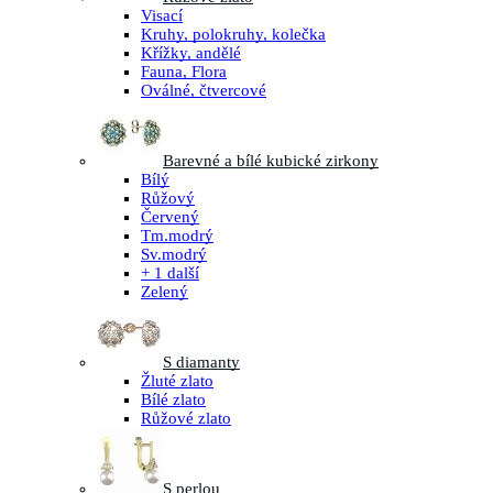
Visací
Kruhy, polokruhy, kolečka
Křížky, andělé
Fauna, Flora
Oválné, čtvercové
Barevné a bílé kubické zirkony
Bílý
Růžový
Červený
Tm.modrý
Sv.modrý
+ 1 další
Zelený
S diamanty
Žluté zlato
Bílé zlato
Růžové zlato
S perlou