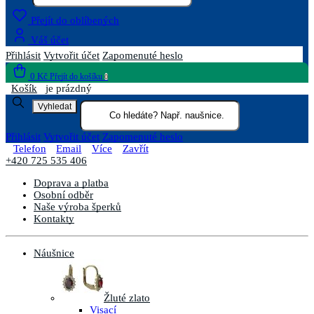
Přejít do oblíbených
Váš účet
Přihlásit
Vytvořit účet
Zapomenuté heslo
0 Kč
Přejít do košíku
0
Košík
je prázdný
Vyhledat
Přihlásit
Vytvořit účet
Zapomenuté heslo
Telefon
Email
Více
Zavřít
+420 725 535 406
Doprava a platba
Osobní odběr
Naše výroba šperků
Kontakty
Náušnice
Žluté zlato
Visací