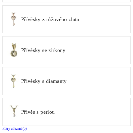
Přívěsky z růžového zlata
Přívěsky se zirkony
Přívěsky s diamanty
Přívěs s perlou
Filtry a řazení (5)