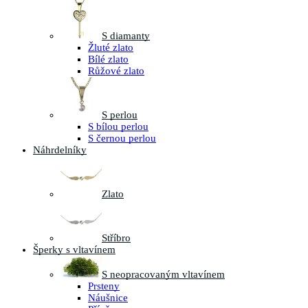
S diamanty
Žluté zlato
Bílé zlato
Růžové zlato
S perlou
S bílou perlou
S černou perlou
Náhrdelníky
Zlato
Stříbro
Šperky s vltavínem
S neopracovaným vltavínem
Prsteny
Náušnice