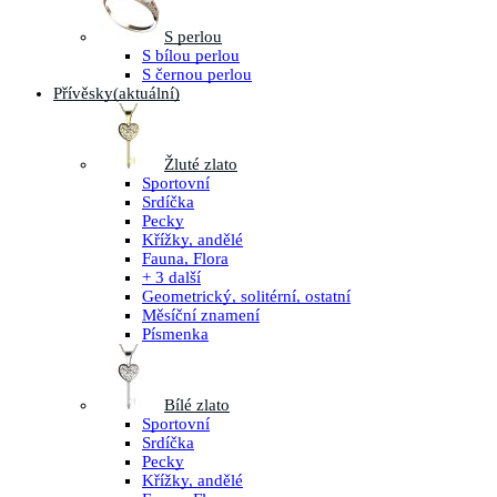
S perlou
S bílou perlou
S černou perlou
Přívěsky
(aktuální)
Žluté zlato
Sportovní
Srdíčka
Pecky
Křížky, andělé
Fauna, Flora
+ 3 další
Geometrický, solitérní, ostatní
Měsíční znamení
Písmenka
Bílé zlato
Sportovní
Srdíčka
Pecky
Křížky, andělé