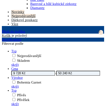
Barevné a bílé kubické zirkony
Diamanty
Novinky
Nejprodávanější
Dárkové poukazy
Více
Přejít do košíku
0
Košík
je prázdný
Otevřít menu
Filtrovat podle
Typ
Nejprodávanější
Skladem
skrýt
Cena
-
Výrobce
Bohemia Garnet
skrýt
Typ
Přívěs
Přívěšek
skrýt