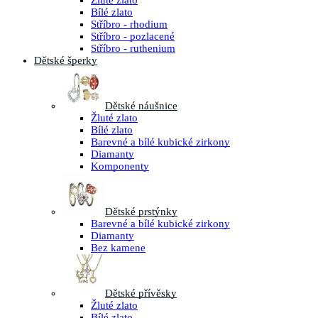
Žluté zlato
Bílé zlato
Stříbro - rhodium
Stříbro - pozlacené
Stříbro - ruthenium
Dětské šperky
Dětské náušnice
Žluté zlato
Bílé zlato
Barevné a bílé kubické zirkony
Diamanty
Komponenty
Dětské prstýnky
Barevné a bílé kubické zirkony
Diamanty
Bez kamene
Dětské přívěsky
Žluté zlato
Bílé zlato