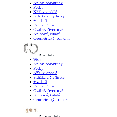
Kruhy, polokruhy
Pecky
Křížky, andělé
Srdíčka a čtyřlístky
+ 4 další
Fauna, Flora
Oválné, čtvercové
Kruhové, kulaté
Geometrický, soliterní
Bílé zlato
Visací
Kruhy, polokruhy
Pecky
Křížky, andělé
Srdíčka a čtyřlístky
+ 4 další
Fauna, Flora
Oválné, čtvercové
Kruhové, kulaté
Geometrický, soliterní
Růžové zlato