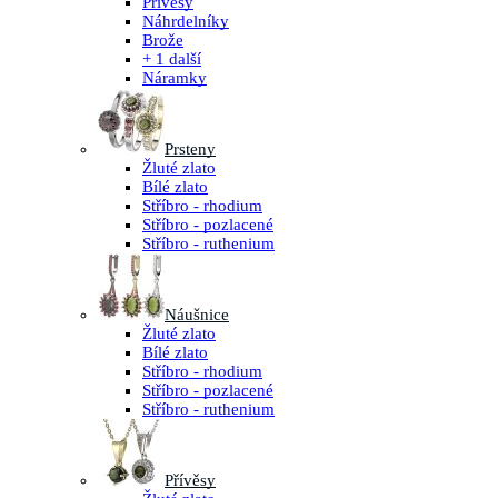
Přívěsy
Náhrdelníky
Brože
+ 1 další
Náramky
Prsteny
Žluté zlato
Bílé zlato
Stříbro - rhodium
Stříbro - pozlacené
Stříbro - ruthenium
Náušnice
Žluté zlato
Bílé zlato
Stříbro - rhodium
Stříbro - pozlacené
Stříbro - ruthenium
Přívěsy