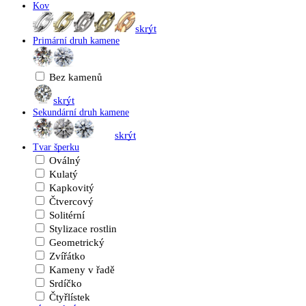
Kov
skrýt
Primární druh kamene
Bez kamenů
skrýt
Sekundární druh kamene
skrýt
Tvar šperku
Oválný
Kulatý
Kapkovitý
Čtvercový
Solitérní
Stylizace rostlin
Geometrický
Zvířátko
Kameny v řadě
Srdíčko
Čtyřlístek