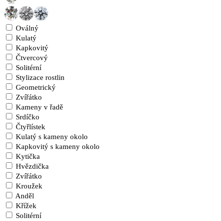
Oválný
Kulatý
Kapkovitý
Čtvercový
Solitérní
Stylizace rostlin
Geometrický
Zvířátko
Kameny v řadě
Srdíčko
Čtyřlístek
Kulatý s kameny okolo
Kapkovitý s kameny okolo
Kytička
Hvězdička
Zvířátko
Kroužek
Anděl
Křížek
Solitérní