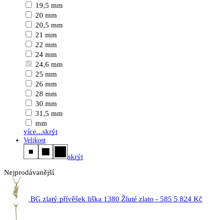
19,5 mm
20 mm
20,5 mm
21 mm
22 mm
24 mm
24,6 mm
25 mm
26 mm
28 mm
30 mm
31,5 mm
mm
více...
skrýt
Velikost
skrýt
Nejprodávanější
BG zlatý přívěšek liška 1380 Žluté zlato - 585
5 824 Kč