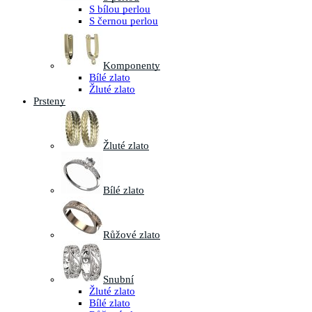
S bílou perlou
S černou perlou
Komponenty
Bílé zlato
Žluté zlato
Prsteny
Žluté zlato
Bílé zlato
Růžové zlato
Snubní
Žluté zlato
Bílé zlato