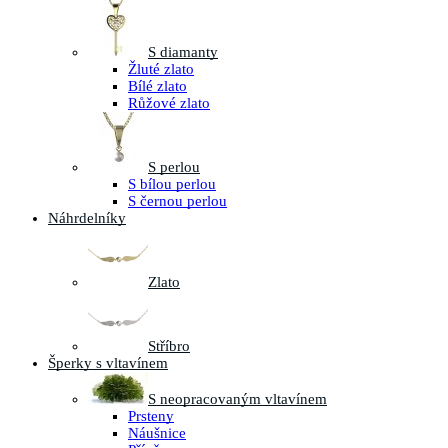
S diamanty
Žluté zlato
Bílé zlato
Růžové zlato
S perlou
S bílou perlou
S černou perlou
Náhrdelníky
Zlato
Stříbro
Šperky s vltavínem
S neopracovaným vltavínem
Prsteny
Náušnice