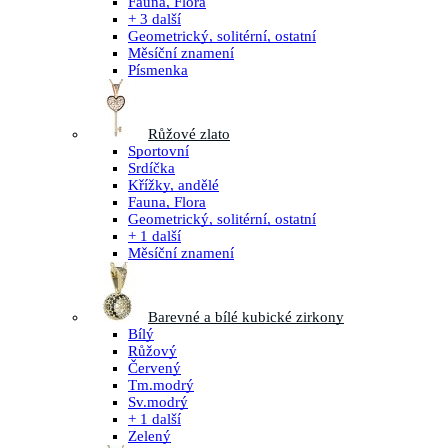
Fauna, Flora
+ 3 další
Geometrický, solitérní, ostatní
Měsíční znamení
Písmenka
Růžové zlato
Sportovní
Srdíčka
Křížky, andělé
Fauna, Flora
Geometrický, solitérní, ostatní
+ 1 další
Měsíční znamení
Barevné a bílé kubické zirkony
Bílý
Růžový
Červený
Tm.modrý
Sv.modrý
+ 1 další
Zelený