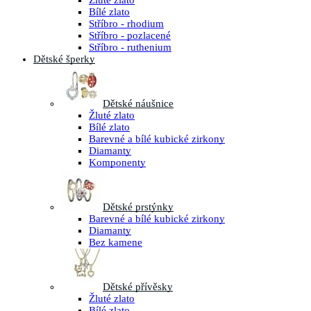
Žluté zlato
Bílé zlato
Stříbro - rhodium
Stříbro - pozlacené
Stříbro - ruthenium
Dětské šperky
Dětské náušnice
Žluté zlato
Bílé zlato
Barevné a bílé kubické zirkony
Diamanty
Komponenty
Dětské prstýnky
Barevné a bílé kubické zirkony
Diamanty
Bez kamene
Dětské přívěsky
Žluté zlato
Bílé zlato