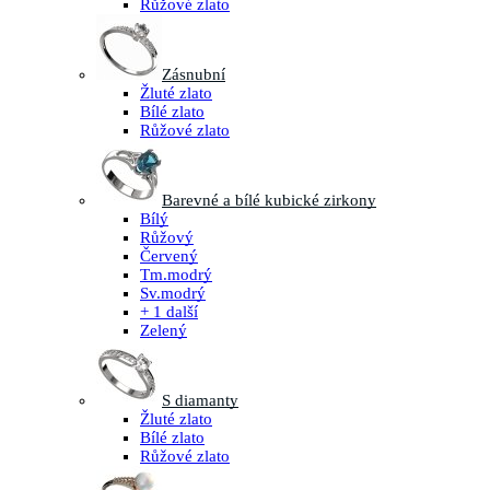
Růžové zlato
Zásnubní
Žluté zlato
Bílé zlato
Růžové zlato
Barevné a bílé kubické zirkony
Bílý
Růžový
Červený
Tm.modrý
Sv.modrý
+ 1 další
Zelený
S diamanty
Žluté zlato
Bílé zlato
Růžové zlato