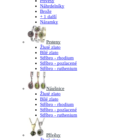
Přívěsy
Náhrdelníky
Brože
+ 1 další
Náramky
Prsteny
Žluté zlato
Bílé zlato
Stříbro - rhodium
Stříbro - pozlacené
Stříbro - ruthenium
Náušnice
Žluté zlato
Bílé zlato
Stříbro - rhodium
Stříbro - pozlacené
Stříbro - ruthenium
Přívěsy