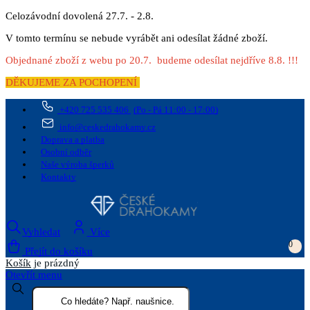
Celozávodní dovolená 27.7. - 2.8.
V tomto termínu se nebude vyrábět ani odesílat žádné zboží.
Objednané zboží z webu po 20.7. budeme odesílat nejdříve 8.8. !!!
DĚKUJEME ZA POCHOPENÍ
+420 725 535 406
(Po - Pá 11:00 - 17:00)
info@ceskedrahokamy.cz
Doprava a platba
Osobní odběr
Naše výroba šperků
Kontakty
Vyhledat
Více
0
Přejít do košíku
Košík
je prázdný
Otevřít menu