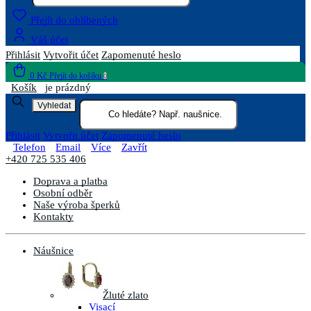
Přejít do oblíbených
Váš účet
Přihlásit
Vytvořit účet
Zapomenuté heslo
0 Kč
Přejít do košíku
0
Košík
je prázdný
Vyhledat
Přihlásit
Vytvořit účet
Zapomenuté heslo
Telefon
Email
Více
Zavřít
+420 725 535 406
Doprava a platba
Osobní odběr
Naše výroba šperků
Kontakty
Náušnice
Žluté zlato
Visací