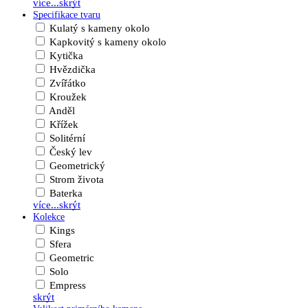
více...
skrýt
Specifikace tvaru
Kulatý s kameny okolo
Kapkovitý s kameny okolo
Kytička
Hvězdička
Zvířátko
Kroužek
Anděl
Křížek
Solitérní
Český lev
Geometrický
Strom života
Baterka
více...
skrýt
Kolekce
Kings
Sfera
Geometric
Solo
Empress
skrýt