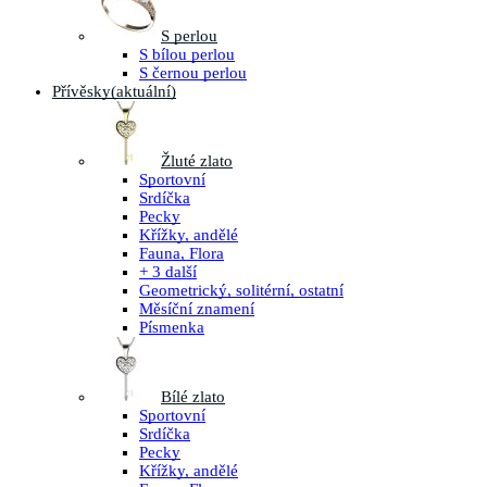
S perlou
S bílou perlou
S černou perlou
Přívěsky
(aktuální)
Žluté zlato
Sportovní
Srdíčka
Pecky
Křížky, andělé
Fauna, Flora
+ 3 další
Geometrický, solitérní, ostatní
Měsíční znamení
Písmenka
Bílé zlato
Sportovní
Srdíčka
Pecky
Křížky, andělé