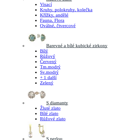
Visací
Kruhy, polokruhy, kolečka
Křížky, andělé
Fauna, Flora
Oválné, čtvercové
Barevné a bílé kubické zirkony
Bílý
Růžový
Červený
Tm.modrý
Sv.modrý
+ 1 další
Zelený
S diamanty
Žluté zlato
Bílé zlato
Růžové zlato
S perlou