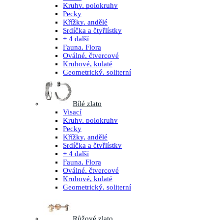
Kruhy, polokruhy
Pecky
Křížky, andělé
Srdíčka a čtyřlístky
+ 4 další
Fauna, Flora
Oválné, čtvercové
Kruhové, kulaté
Geometrický, soliterní
Bílé zlato
Visací
Kruhy, polokruhy
Pecky
Křížky, andělé
Srdíčka a čtyřlístky
+ 4 další
Fauna, Flora
Oválné, čtvercové
Kruhové, kulaté
Geometrický, soliterní
Růžové zlato