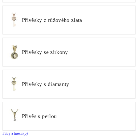
Přívěsky z růžového zlata
Přívěsky se zirkony
Přívěsky s diamanty
Přívěs s perlou
Filtry a řazení (5)