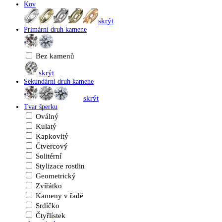
Kov
skrýt
Primární druh kamene
Bez kamenů
skrýt
Sekundární druh kamene
skrýt
Tvar šperku
Oválný
Kulatý
Kapkovitý
Čtvercový
Solitérní
Stylizace rostlin
Geometrický
Zvířátko
Kameny v řadě
Srdíčko
Čtyřlístek