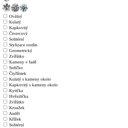
Oválný
Kulatý
Kapkovitý
Čtvercový
Solitérní
Stylizace rostlin
Geometrický
Zvířátko
Kameny v řadě
Srdíčko
Čtyřlístek
Kulatý s kameny okolo
Kapkovitý s kameny okolo
Kytička
Hvězdička
Zvířátko
Kroužek
Anděl
Křížek
Solitérní