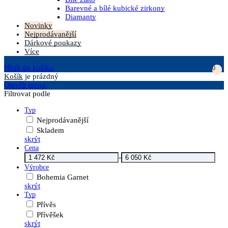
Barevné a bílé kubické zirkony
Diamanty
Novinky
Nejprodávanější
Dárkové poukazy
Více
Přejít do košíku
0
Košík
je prázdný
Otevřít menu
Filtrovat podle
Typ
Nejprodávanější
Skladem
skrýt
Cena
-
Výrobce
Bohemia Garnet
skrýt
Typ
Přívěs
Přívěšek
skrýt