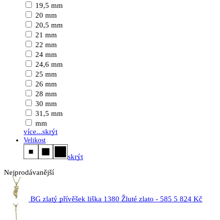
19,5 mm
20 mm
20,5 mm
21 mm
22 mm
24 mm
24,6 mm
25 mm
26 mm
28 mm
30 mm
31,5 mm
mm
více...
skrýt
Velikost
skrýt
Nejprodávanější
BG zlatý přívěšek liška 1380 Žluté zlato - 585
5 824 Kč