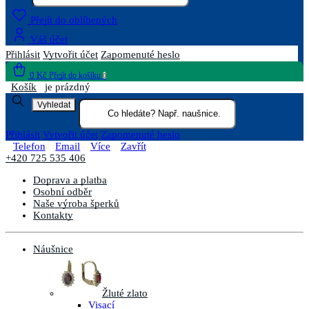
Přejít do oblíbených
Váš účet
Přihlásit
Vytvořit účet
Zapomenuté heslo
0 Kč
Přejít do košíku
0
Košík
je prázdný
Vyhledat
Přihlásit
Vytvořit účet
Zapomenuté heslo
Telefon
Email
Více
Zavřít
+420 725 535 406
Doprava a platba
Osobní odběr
Naše výroba šperků
Kontakty
Náušnice
Žluté zlato
Visací