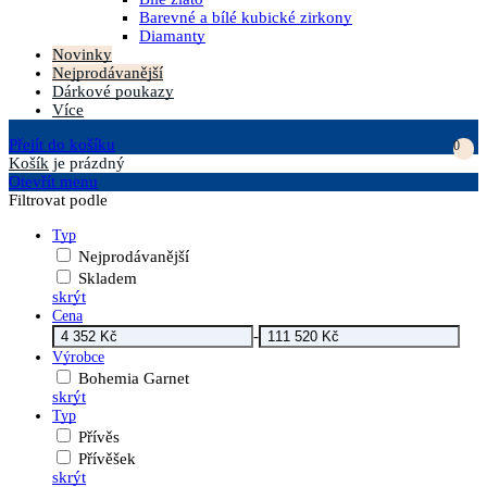
Barevné a bílé kubické zirkony
Diamanty
Novinky
Nejprodávanější
Dárkové poukazy
Více
Přejít do košíku
0
Košík
je prázdný
Otevřít menu
Filtrovat podle
Typ
Nejprodávanější
Skladem
skrýt
Cena
-
Výrobce
Bohemia Garnet
skrýt
Typ
Přívěs
Přívěšek
skrýt