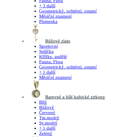
Fauna, Flora
+ 3 další
Geometrický, solitérní, ostatní
Měsíční znamení
Písmenka
Růžové zlato
Sportovní
Srdíčka
Křížky, andělé
Fauna, Flora
Geometrický, solitérní, ostatní
+ 1 další
Měsíční znamení
Barevné a bílé kubické zirkony
Bílý
Růžový
Červený
Tm.modrý
Sv.modrý
+ 1 další
Zelený