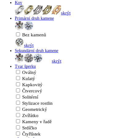
Kov
skrýt
Primární druh kamene
Bez kamenů
skrýt
Sekundární druh kamene
skrýt
Tvar šperku
Oválný
Kulatý
Kapkovitý
Čtvercový
Solitérní
Stylizace rostlin
Geometrický
Zvířátko
Kameny v řadě
Srdíčko
Čtyřlístek