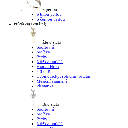
S perlou
S bílou perlou
S černou perlou
Přívěsky
(aktuální)
Žluté zlato
Sportovní
Srdíčka
Pecky
Křížky, andělé
Fauna, Flora
+ 3 další
Geometrický, solitérní, ostatní
Měsíční znamení
Písmenka
Bílé zlato
Sportovní
Srdíčka
Pecky
Křížky, andělé