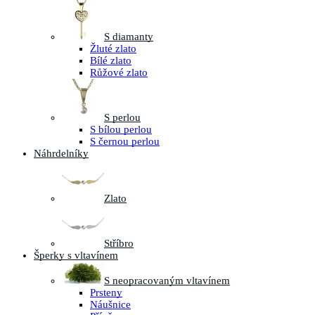
S diamanty
Žluté zlato
Bílé zlato
Růžové zlato
S perlou
S bílou perlou
S černou perlou
Náhrdelníky
Zlato
Stříbro
Šperky s vltavínem
S neopracovaným vltavínem
Prsteny
Náušnice