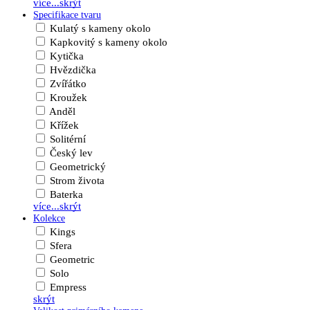
více...
skrýt
Specifikace tvaru
Kulatý s kameny okolo
Kapkovitý s kameny okolo
Kytička
Hvězdička
Zvířátko
Kroužek
Anděl
Křížek
Solitérní
Český lev
Geometrický
Strom života
Baterka
více...
skrýt
Kolekce
Kings
Sfera
Geometric
Solo
Empress
skrýt