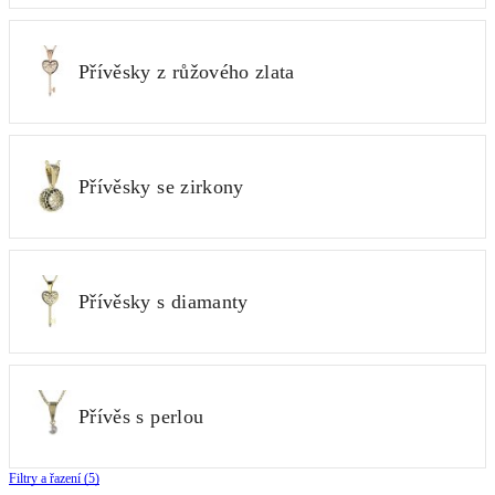
Přívěsky z růžového zlata
Přívěsky se zirkony
Přívěsky s diamanty
Přívěs s perlou
Filtry a řazení (5)