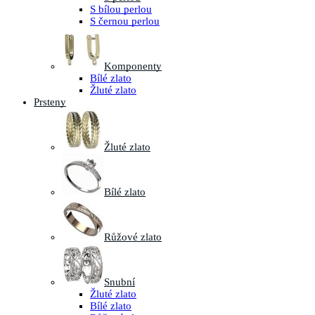
S bílou perlou
S černou perlou
Komponenty
Bílé zlato
Žluté zlato
Prsteny
Žluté zlato
Bílé zlato
Růžové zlato
Snubní
Žluté zlato
Bílé zlato