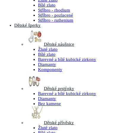
Žluté zlato
Bílé zlato
Stříbro - rhodium
Stříbro - pozlacené
Stříbro - ruthenium
Dětské šperky
Dětské náušnice
Žluté zlato
Bílé zlato
Barevné a bílé kubické zirkony
Diamanty
Komponenty
Dětské prstýnky
Barevné a bílé kubické zirkony
Diamanty
Bez kamene
Dětské přívěsky
Žluté zlato
Bílé zlato