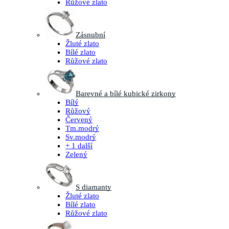
Růžové zlato
Zásnubní
Žluté zlato
Bílé zlato
Růžové zlato
Barevné a bílé kubické zirkony
Bílý
Růžový
Červený
Tm.modrý
Sv.modrý
+ 1 další
Zelený
S diamanty
Žluté zlato
Bílé zlato
Růžové zlato