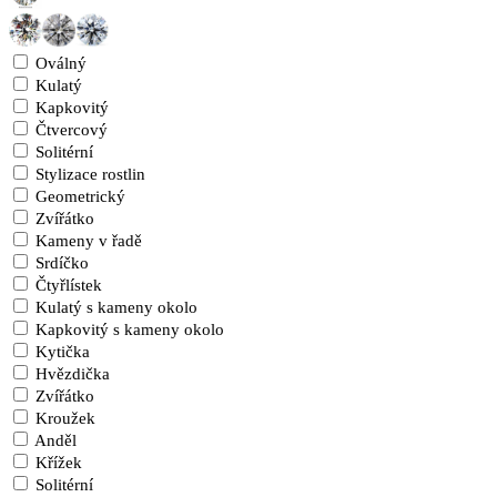
Oválný
Kulatý
Kapkovitý
Čtvercový
Solitérní
Stylizace rostlin
Geometrický
Zvířátko
Kameny v řadě
Srdíčko
Čtyřlístek
Kulatý s kameny okolo
Kapkovitý s kameny okolo
Kytička
Hvězdička
Zvířátko
Kroužek
Anděl
Křížek
Solitérní