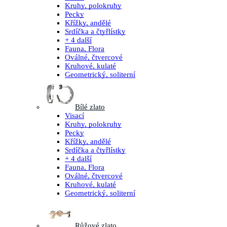
Kruhy, polokruhy
Pecky
Křížky, andělé
Srdíčka a čtyřlístky
+ 4 další
Fauna, Flora
Oválné, čtvercové
Kruhové, kulaté
Geometrický, soliterní
Bílé zlato
Visací
Kruhy, polokruhy
Pecky
Křížky, andělé
Srdíčka a čtyřlístky
+ 4 další
Fauna, Flora
Oválné, čtvercové
Kruhové, kulaté
Geometrický, soliterní
Růžové zlato