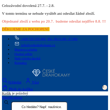
Celozávodní dovolená 27.7. - 2.8.
V tomto termínu se nebude vyrábět ani odesílat žádné zboží.
Objednané zboží z webu po 20.7. budeme odesílat nejdříve 8.8. !!!
DĚKUJEME ZA POCHOPENÍ
+420 725 535 406
(Po - Pá 11:00 - 17:00)
info@ceskedrahokamy.cz
Doprava a platba
Osobní odběr
Naše výroba šperků
Kontakty
Vyhledat
Více
0
Přejít do košíku
Košík
je prázdný
Otevřít menu