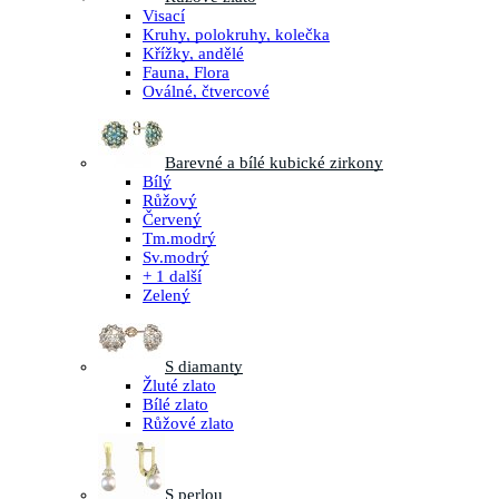
Visací
Kruhy, polokruhy, kolečka
Křížky, andělé
Fauna, Flora
Oválné, čtvercové
Barevné a bílé kubické zirkony
Bílý
Růžový
Červený
Tm.modrý
Sv.modrý
+ 1 další
Zelený
S diamanty
Žluté zlato
Bílé zlato
Růžové zlato
S perlou