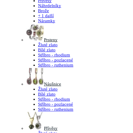
Přívěsy
Náhrdelníky
Brože
+ 1 další
Náramky
Prsteny
Žluté zlato
Bílé zlato
Stříbro - rhodium
Stříbro - pozlacené
Stříbro - ruthenium
Náušnice
Žluté zlato
Bílé zlato
Stříbro - rhodium
Stříbro - pozlacené
Stříbro - ruthenium
Přívěsy