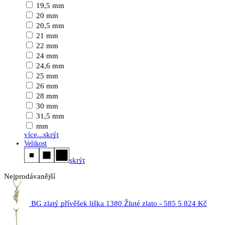
19,5 mm
20 mm
20,5 mm
21 mm
22 mm
24 mm
24,6 mm
25 mm
26 mm
28 mm
30 mm
31,5 mm
mm
více...
skrýt
Velikost
skrýt
Nejprodávanější
BG zlatý přívěšek liška 1380 Žluté zlato - 585
5 824 Kč