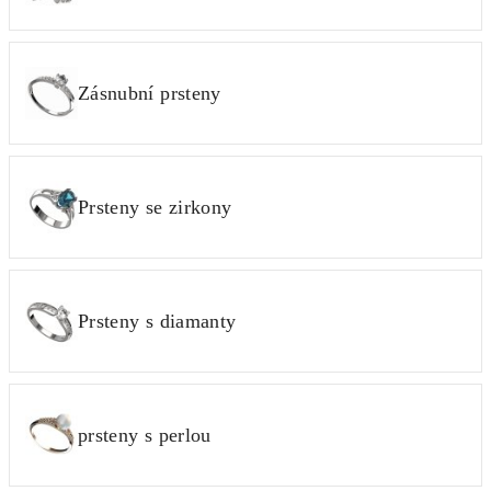
Zásnubní prsteny
Prsteny se zirkony
Prsteny s diamanty
prsteny s perlou