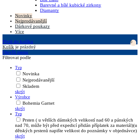
Barevné a bílé kubické zirkony
Diamanty
Novinky
Nejprodávanější
Dárkové poukazy
Více
Přejít do košíku
0
Košík
je prázdný
Otevřít menu
Filtrovat podle
Typ
Novinka
Nejprodávanější
Skladem
skrýt
Výrobce
Bohemia Garnet
skrýt
Typ
Prsten ( u větších dámských velikostí nad 60 a pánských
nad 70, může být před expedicí přidán příplatek za materiál)(u
dětských prstenů napište velikost do poznámky v objednávce)
skrýt