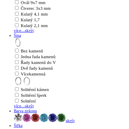
Ovál 9x7 mm
Čtverec 3x3 mm
Kulatý 4,1 mm
Kulatý 1,7
Kulatý 2,1 mm
více...
skrýt
Šína
Bez kamenů
Jedna řada kamenů
Řady kamenů do V
Dvě řady kamenů
Vícekamenná
Solitérní kámen
Solitérní šperk
Solitérní
více...
skrýt
Barva zirkonu
skrýt
Šířka