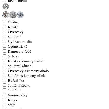
Bez kamenů
Oválný
Kulatý
Čtvercový
Solitérní
Stylizace rostlin
Geometrický
Kameny v řadě
Srdíčko
Kulatý s kameny okolo
Solitérní kámen
Čtvercový s kameny okolo
Solitérní s kameny okolo
Hvězdička
Solitérní šperk
Solitérní
Geometrický
Kings
Sfera