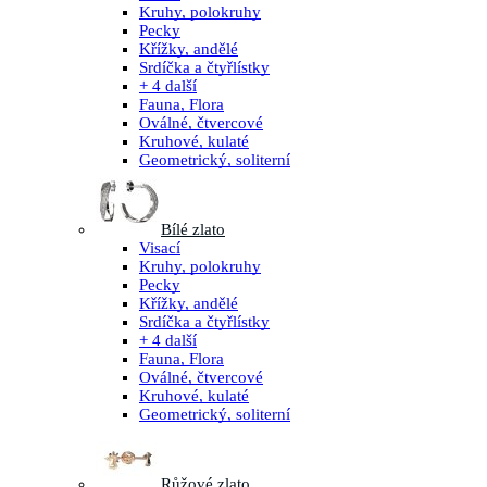
Kruhy, polokruhy
Pecky
Křížky, andělé
Srdíčka a čtyřlístky
+ 4 další
Fauna, Flora
Oválné, čtvercové
Kruhové, kulaté
Geometrický, soliterní
Bílé zlato
Visací
Kruhy, polokruhy
Pecky
Křížky, andělé
Srdíčka a čtyřlístky
+ 4 další
Fauna, Flora
Oválné, čtvercové
Kruhové, kulaté
Geometrický, soliterní
Růžové zlato