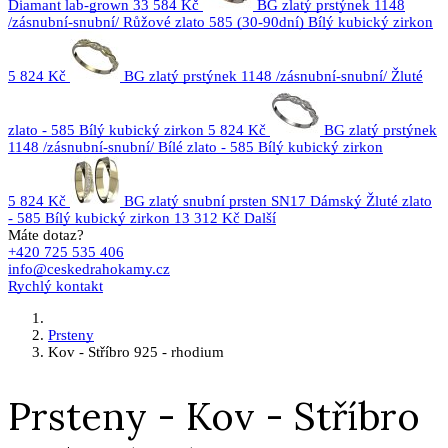
Diamant lab-grown
33 584 Kč
BG zlatý prstýnek 1148
/zásnubní-snubní/ Růžové zlato 585 (30-90dní) Bílý kubický zirkon
5 824 Kč
BG zlatý prstýnek 1148 /zásnubní-snubní/ Žluté
zlato - 585 Bílý kubický zirkon
5 824 Kč
BG zlatý prstýnek
1148 /zásnubní-snubní/ Bílé zlato - 585 Bílý kubický zirkon
5 824 Kč
BG zlatý snubní prsten SN17 Dámský Žluté zlato
- 585 Bílý kubický zirkon
13 312 Kč
Další
Máte dotaz?
+420 725 535 406
info@ceskedrahokamy.cz
Rychlý kontakt
Prsteny
Kov - Stříbro 925 - rhodium
Prsteny - Kov - Stříbro