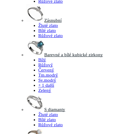
Růžové zlato
Zásnubní
Žluté zlato
Bílé zlato
Růžové zlato
Barevné a bílé kubické zirkony
Bílý
Růžový
Červený
Tm.modrý
Sv.modrý
+ 1 další
Zelený
S diamanty
Žluté zlato
Bílé zlato
Růžové zlato