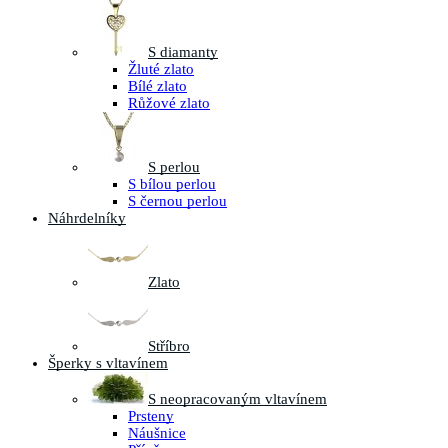
S diamanty
Žluté zlato
Bílé zlato
Růžové zlato
S perlou
S bílou perlou
S černou perlou
Náhrdelníky
Zlato
Stříbro
Šperky s vltavínem
S neopracovaným vltavínem
Prsteny
Náušnice