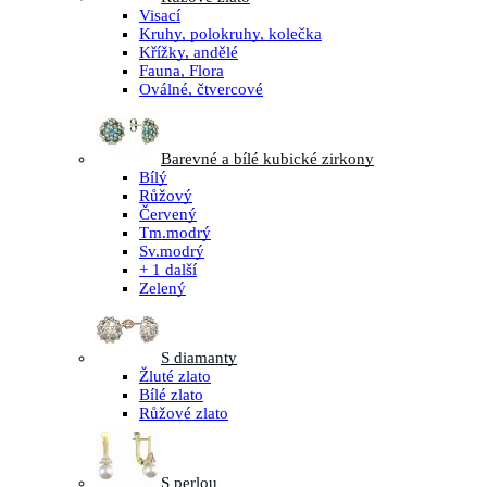
Visací
Kruhy, polokruhy, kolečka
Křížky, andělé
Fauna, Flora
Oválné, čtvercové
Barevné a bílé kubické zirkony
Bílý
Růžový
Červený
Tm.modrý
Sv.modrý
+ 1 další
Zelený
S diamanty
Žluté zlato
Bílé zlato
Růžové zlato
S perlou