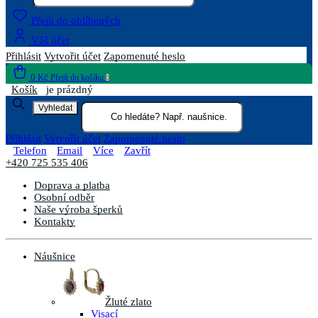
Přejít do oblíbených
Váš účet
Přihlásit
Vytvořit účet
Zapomenuté heslo
0 Kč
Přejít do košíku
0
Košík
je prázdný
Vyhledat
Přihlásit
Vytvořit účet
Zapomenuté heslo
Telefon
Email
Více
Zavřít
+420 725 535 406
Doprava a platba
Osobní odběr
Naše výroba šperků
Kontakty
Náušnice
Žluté zlato
Visací