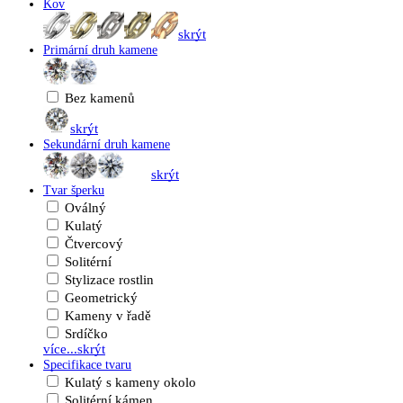
Kov
skrýt
Primární druh kamene
Bez kamenů
skrýt
Sekundární druh kamene
skrýt
Tvar šperku
Oválný
Kulatý
Čtvercový
Solitérní
Stylizace rostlin
Geometrický
Kameny v řadě
Srdíčko
více...
skrýt
Specifikace tvaru
Kulatý s kameny okolo
Solitérní kámen