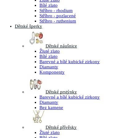
Žluté zlato
Bílé zlato
Stříbro - rhodium
Stříbro - pozlacené
Stříbro - ruthenium
Dětské šperky
Dětské náušnice
Žluté zlato
Bílé zlato
Barevné a bílé kubické zirkony
Diamanty
Komponenty
Dětské prstýnky
Barevné a bílé kubické zirkony
Diamanty
Bez kamene
Dětské přívěsky
Žluté zlato
Bílé zlato