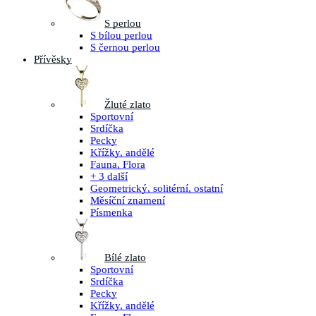
S perlou
S bílou perlou
S černou perlou
Přívěsky
Žluté zlato
Sportovní
Srdíčka
Pecky
Křížky, andělé
Fauna, Flora
+ 3 další
Geometrický, solitérní, ostatní
Měsíční znamení
Písmenka
Bílé zlato
Sportovní
Srdíčka
Pecky
Křížky, andělé