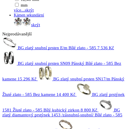
mm
více...
skrýt
Kámen sekundární
skrýt
Nejprodávanější
BG zlatý snubní prsten E/m Bílé zlato - 585
7 536 Kč
BG zlatý snubní prsten SN09 Pánský Bílé zlato - 585 Bez
kamene
15 296 Kč
BG zlatý snubní prsten SN17/m Pánský
Žluté zlato - 585 Bez kamene
14 400 Kč
BG zlatý prstýnek
1581 Žluté zlato - 585 Bílý kubický zirkon
8 800 Kč
BG
zlatý diamantový prstýnek 1453 /zásnubní-snubní/ Bílé zlato - 585