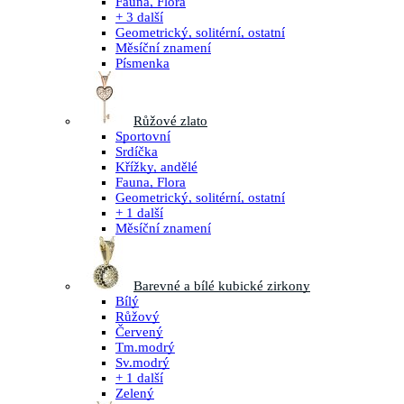
Fauna, Flora
+ 3 další
Geometrický, solitérní, ostatní
Měsíční znamení
Písmenka
Růžové zlato
Sportovní
Srdíčka
Křížky, andělé
Fauna, Flora
Geometrický, solitérní, ostatní
+ 1 další
Měsíční znamení
Barevné a bílé kubické zirkony
Bílý
Růžový
Červený
Tm.modrý
Sv.modrý
+ 1 další
Zelený