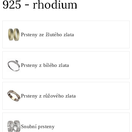
925 - rhodium
Prsteny ze žlutého zlata
Prsteny z bílého zlata
Prsteny z růžového zlata
Snubní prsteny