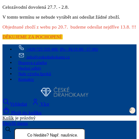
Celozávodní dovolená 27.7. - 2.8.
V tomto termínu se nebude vyrábět ani odesílat žádné zboží.
Objednané zboží z webu po 20.7. budeme odesílat nejdříve 13.8. !!!
DĚKUJEME ZA POCHOPENÍ
+420 725 535 406
(Po - Pá 11:00 - 17:00)
info@ceskedrahokamy.cz
Doprava a platba
Osobní odběr
Naše výroba šperků
Kontakty
Vyhledat
Více
0
Přejít do košíku
Košík
je prázdný
Otevřít menu