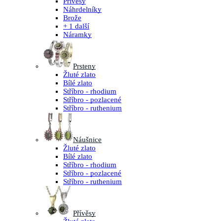
Přívěsy
Náhrdelníky
Brože
+ 1 další
Náramky
Prsteny
Žluté zlato
Bílé zlato
Stříbro - rhodium
Stříbro - pozlacené
Stříbro - ruthenium
Náušnice
Žluté zlato
Bílé zlato
Stříbro - rhodium
Stříbro - pozlacené
Stříbro - ruthenium
Přívěsy