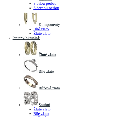
S bílou perlou
S černou perlou
Komponenty
Bílé zlato
Žluté zlato
Prsteny
(aktuální)
Žluté zlato
Bílé zlato
Růžové zlato
Snubní
Žluté zlato
Bílé zlato