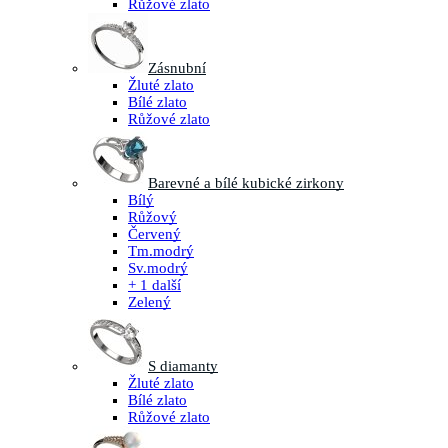
Růžové zlato
Zásnubní
Žluté zlato
Bílé zlato
Růžové zlato
Barevné a bílé kubické zirkony
Bílý
Růžový
Červený
Tm.modrý
Sv.modrý
+ 1 další
Zelený
S diamanty
Žluté zlato
Bílé zlato
Růžové zlato