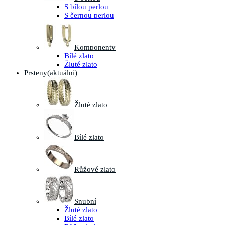
S bílou perlou
S černou perlou
Komponenty
Bílé zlato
Žluté zlato
Prsteny
(aktuální)
Žluté zlato
Bílé zlato
Růžové zlato
Snubní
Žluté zlato
Bílé zlato