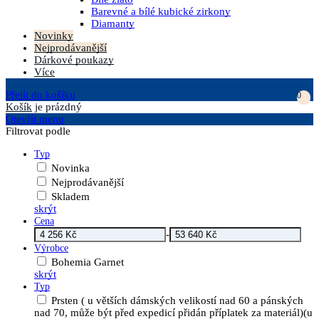
Barevné a bílé kubické zirkony
Diamanty
Novinky
Nejprodávanější
Dárkové poukazy
Více
Přejít do košíku
0
Košík
je prázdný
Otevřít menu
Filtrovat podle
Typ
Novinka
Nejprodávanější
Skladem
skrýt
Cena
-
Výrobce
Bohemia Garnet
skrýt
Typ
Prsten ( u větších dámských velikostí nad 60 a pánských
nad 70, může být před expedicí přidán příplatek za materiál)(u