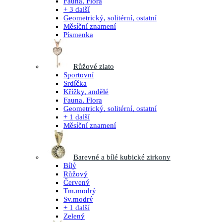
Fauna, Flora
+ 3 další
Geometrický, solitérní, ostatní
Měsíční znamení
Písmenka
Růžové zlato
Sportovní
Srdíčka
Křížky, andělé
Fauna, Flora
Geometrický, solitérní, ostatní
+ 1 další
Měsíční znamení
Barevné a bílé kubické zirkony
Bílý
Růžový
Červený
Tm.modrý
Sv.modrý
+ 1 další
Zelený