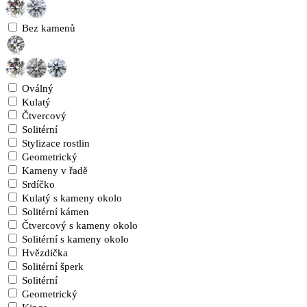
Bez kamenů
Oválný
Kulatý
Čtvercový
Solitérní
Stylizace rostlin
Geometrický
Kameny v řadě
Srdíčko
Kulatý s kameny okolo
Solitérní kámen
Čtvercový s kameny okolo
Solitérní s kameny okolo
Hvězdička
Solitérní šperk
Solitérní
Geometrický