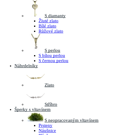
S diamanty
Žluté zlato
Bílé zlato
Růžové zlato
S perlou
S bílou perlou
S černou perlou
Náhrdelníky
Zlato
Stříbro
Šperky s vltavínem
S neopracovaným vltavínem
Prsteny
Náušnice