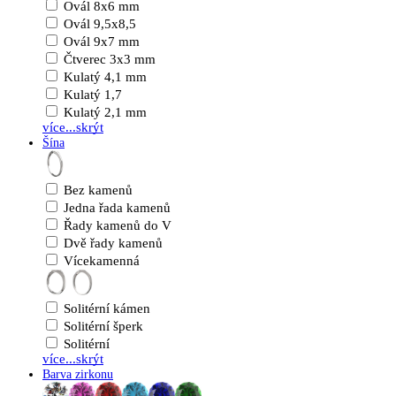
Ovál 8x6 mm
Ovál 9,5x8,5
Ovál 9x7 mm
Čtverec 3x3 mm
Kulatý 4,1 mm
Kulatý 1,7
Kulatý 2,1 mm
více...
skrýt
Šína
Bez kamenů
Jedna řada kamenů
Řady kamenů do V
Dvě řady kamenů
Vícekamenná
Solitérní kámen
Solitérní šperk
Solitérní
více...
skrýt
Barva zirkonu