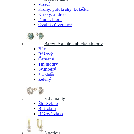
Visací
Kruhy, polokruhy, kolečka
Křížky, andělé
Fauna, Flora
Oválné, čtvercové
Barevné a bílé kubické zirkony
Bílý
Růžový
Červený
Tm.modrý
Sv.modrý
+ 1 další
Zelený
S diamanty
Žluté zlato
Bílé zlato
Růžové zlato
S perlou