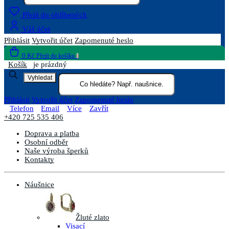
Přejít do oblíbených
Váš účet
Přihlásit
Vytvořit účet
Zapomenuté heslo
0 Kč
Přejít do košíku
0
Košík
je prázdný
Vyhledat
Přihlásit
Vytvořit účet
Zapomenuté heslo
Telefon
Email
Více
Zavřít
+420 725 535 406
Doprava a platba
Osobní odběr
Naše výroba šperků
Kontakty
Náušnice
Žluté zlato
Visací