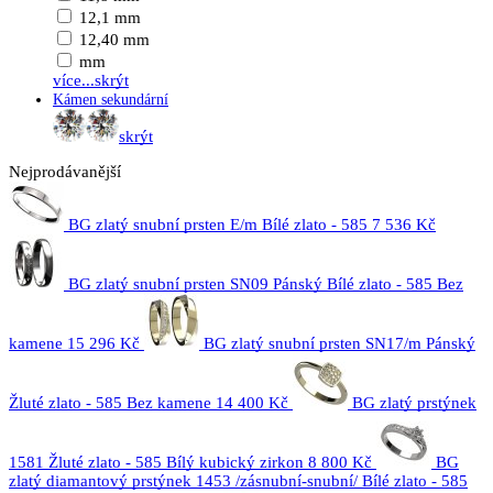
12,1 mm
12,40 mm
mm
více...
skrýt
Kámen sekundární
skrýt
Nejprodávanější
BG zlatý snubní prsten E/m Bílé zlato - 585
7 536 Kč
BG zlatý snubní prsten SN09 Pánský Bílé zlato - 585 Bez
kamene
15 296 Kč
BG zlatý snubní prsten SN17/m Pánský
Žluté zlato - 585 Bez kamene
14 400 Kč
BG zlatý prstýnek
1581 Žluté zlato - 585 Bílý kubický zirkon
8 800 Kč
BG
zlatý diamantový prstýnek 1453 /zásnubní-snubní/ Bílé zlato - 585