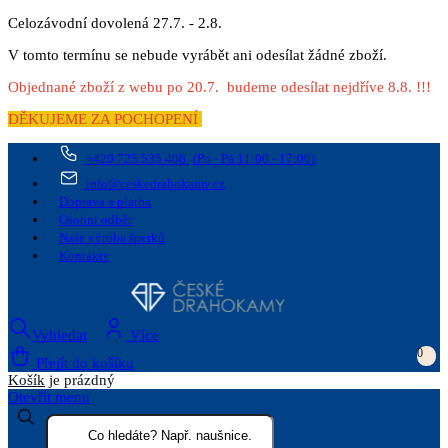
Celozávodní dovolená 27.7. - 2.8.
V tomto termínu se nebude vyrábět ani odesílat žádné zboží.
Objednané zboží z webu po 20.7. budeme odesílat nejdříve 8.8. !!!
DĚKUJEME ZA POCHOPENÍ
+420 725 535 406
(Po - Pá 11:00 - 17:00)
info@ceskedrahokamy.cz
Doprava a platba
Osobní odběr
Naše výroba šperků
Kontakty
Vyhledat
Více
0
Přejít do košíku
Košík
je prázdný
Otevřít menu