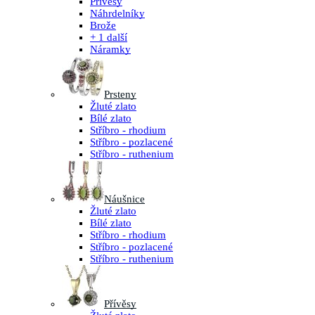
Přívěsy
Náhrdelníky
Brože
+ 1 další
Náramky
Prsteny
Žluté zlato
Bílé zlato
Stříbro - rhodium
Stříbro - pozlacené
Stříbro - ruthenium
Náušnice
Žluté zlato
Bílé zlato
Stříbro - rhodium
Stříbro - pozlacené
Stříbro - ruthenium
Přívěsy