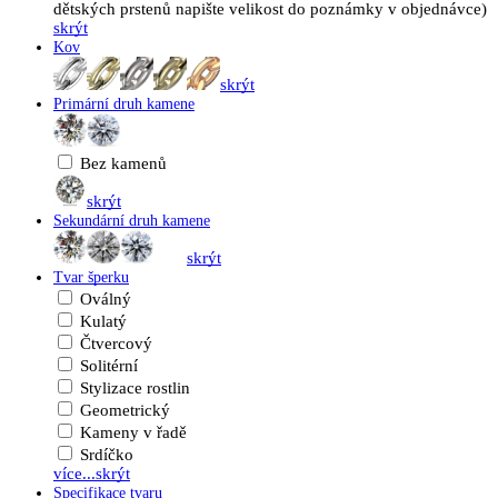
dětských prstenů napište velikost do poznámky v objednávce)
skrýt
Kov
skrýt
Primární druh kamene
Bez kamenů
skrýt
Sekundární druh kamene
skrýt
Tvar šperku
Oválný
Kulatý
Čtvercový
Solitérní
Stylizace rostlin
Geometrický
Kameny v řadě
Srdíčko
více...
skrýt
Specifikace tvaru