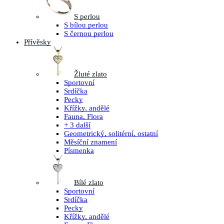
S perlou
S bílou perlou
S černou perlou
Přívěsky
Žluté zlato
Sportovní
Srdíčka
Pecky
Křížky, andělé
Fauna, Flora
+ 3 další
Geometrický, solitérní, ostatní
Měsíční znamení
Písmenka
Bílé zlato
Sportovní
Srdíčka
Pecky
Křížky, andělé