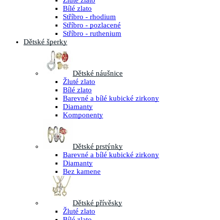
Žluté zlato
Bílé zlato
Stříbro - rhodium
Stříbro - pozlacené
Stříbro - ruthenium
Dětské šperky
Dětské náušnice
Žluté zlato
Bílé zlato
Barevné a bílé kubické zirkony
Diamanty
Komponenty
Dětské prstýnky
Barevné a bílé kubické zirkony
Diamanty
Bez kamene
Dětské přívěsky
Žluté zlato
Bílé zlato