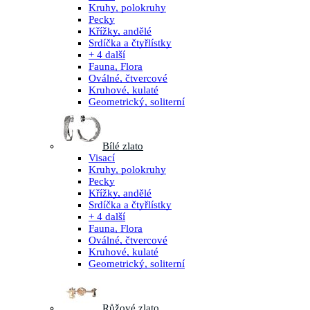
Kruhy, polokruhy
Pecky
Křížky, andělé
Srdíčka a čtyřlístky
+ 4 další
Fauna, Flora
Oválné, čtvercové
Kruhové, kulaté
Geometrický, soliterní
Bílé zlato
Visací
Kruhy, polokruhy
Pecky
Křížky, andělé
Srdíčka a čtyřlístky
+ 4 další
Fauna, Flora
Oválné, čtvercové
Kruhové, kulaté
Geometrický, soliterní
Růžové zlato