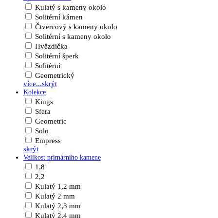
Kulatý s kameny okolo
Solitérní kámen
Čtvercový s kameny okolo
Solitérní s kameny okolo
Hvězdička
Solitérní šperk
Solitérní
Geometrický
více...
skrýt
Kolekce
Kings
Sfera
Geometric
Solo
Empress
skrýt
Velikost primárního kamene
1,8
2,2
Kulatý 1,2 mm
Kulatý 2 mm
Kulatý 2,3 mm
Kulatý 2,4 mm