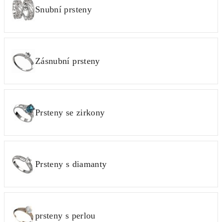
Snubní prsteny
Zásnubní prsteny
Prsteny se zirkony
Prsteny s diamanty
prsteny s perlou