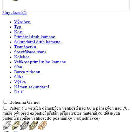
Filtry a řazení (5)
Výrobce
Typ
Kov
Primární druh kamene
Sekundární druh kamene
Tvar šperku
Specifikace tvaru
Kolekce
Velikost primárního kamene
Šína
Barva zirkonu
Šířka
Výška
Kámen sekundární
Další
Bohemia Garnet
Prsten ( u větších dámských velikostí nad 60 a pánských nad 70,
může být před expedicí přidán příplatek za materiál)(u dětských
prstenů napište velikost do poznámky v objednávce)