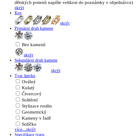
dětských prstenů napište velikost do poznámky v objednávce)
skrýt
Kov
skrýt
Primární druh kamene
Bez kamenů
skrýt
Sekundární druh kamene
skrýt
Tvar šperku
Oválný
Kulatý
Čtvercový
Solitérní
Stylizace rostlin
Geometrický
Kameny v řadě
Srdíčko
více...
skrýt
Specifikace tvaru