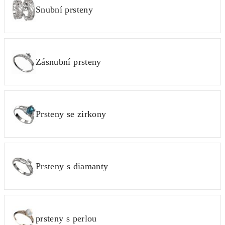
Snubní prsteny
Zásnubní prsteny
Prsteny se zirkony
Prsteny s diamanty
prsteny s perlou