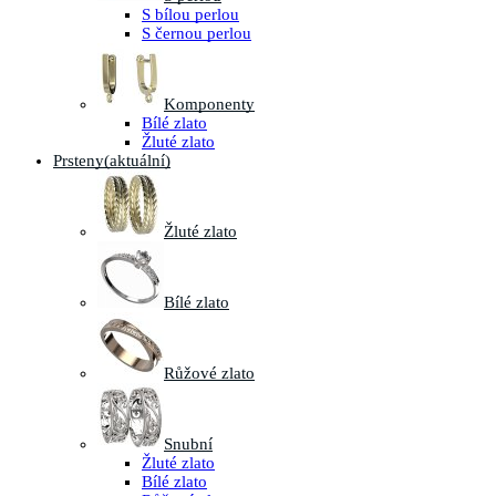
S bílou perlou
S černou perlou
Komponenty
Bílé zlato
Žluté zlato
Prsteny
(aktuální)
Žluté zlato
Bílé zlato
Růžové zlato
Snubní
Žluté zlato
Bílé zlato