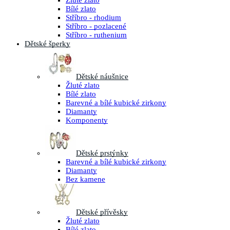
Žluté zlato
Bílé zlato
Stříbro - rhodium
Stříbro - pozlacené
Stříbro - ruthenium
Dětské šperky
Dětské náušnice
Žluté zlato
Bílé zlato
Barevné a bílé kubické zirkony
Diamanty
Komponenty
Dětské prstýnky
Barevné a bílé kubické zirkony
Diamanty
Bez kamene
Dětské přívěsky
Žluté zlato
Bílé zlato