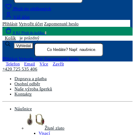
Přejít do oblíbených
Váš účet
Přihlásit
Vytvořit účet
Zapomenuté heslo
0 Kč
Přejít do košíku
0
Košík
je prázdný
Vyhledat
Přihlásit
Vytvořit účet
Zapomenuté heslo
Telefon
Email
Více
Zavřít
+420 725 535 406
Doprava a platba
Osobní odběr
Naše výroba šperků
Kontakty
Náušnice
Žluté zlato
Visací