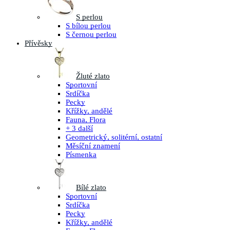
S perlou
S bílou perlou
S černou perlou
Přívěsky
Žluté zlato
Sportovní
Srdíčka
Pecky
Křížky, andělé
Fauna, Flora
+ 3 další
Geometrický, solitérní, ostatní
Měsíční znamení
Písmenka
Bílé zlato
Sportovní
Srdíčka
Pecky
Křížky, andělé