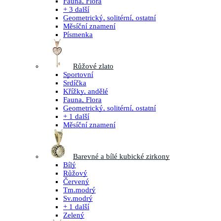
Fauna, Flora
+ 3 další
Geometrický, solitérní, ostatní
Měsíční znamení
Písmenka
Růžové zlato
Sportovní
Srdíčka
Křížky, andělé
Fauna, Flora
Geometrický, solitérní, ostatní
+ 1 další
Měsíční znamení
Barevné a bílé kubické zirkony
Bílý
Růžový
Červený
Tm.modrý
Sv.modrý
+ 1 další
Zelený