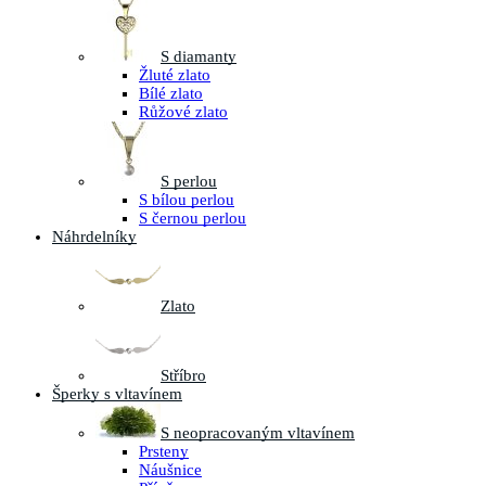
S diamanty
Žluté zlato
Bílé zlato
Růžové zlato
S perlou
S bílou perlou
S černou perlou
Náhrdelníky
Zlato
Stříbro
Šperky s vltavínem
S neopracovaným vltavínem
Prsteny
Náušnice