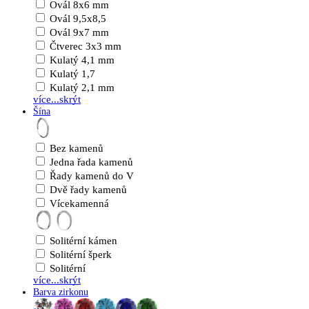
Ovál 8x6 mm
Ovál 9,5x8,5
Ovál 9x7 mm
Čtverec 3x3 mm
Kulatý 4,1 mm
Kulatý 1,7
Kulatý 2,1 mm
více...
skrýt
Šína
Bez kamenů
Jedna řada kamenů
Řady kamenů do V
Dvě řady kamenů
Vícekamenná
Solitérní kámen
Solitérní šperk
Solitérní
více...
skrýt
Barva zirkonu