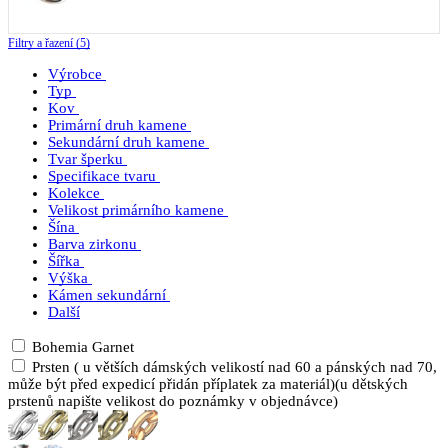
Filtry a řazení (5)
Výrobce
Typ
Kov
Primární druh kamene
Sekundární druh kamene
Tvar šperku
Specifikace tvaru
Kolekce
Velikost primárního kamene
Šína
Barva zirkonu
Šířka
Výška
Kámen sekundární
Další
Bohemia Garnet
Prsten ( u větších dámských velikostí nad 60 a pánských nad 70,
může být před expedicí přidán příplatek za materiál)(u dětských
prstenů napište velikost do poznámky v objednávce)