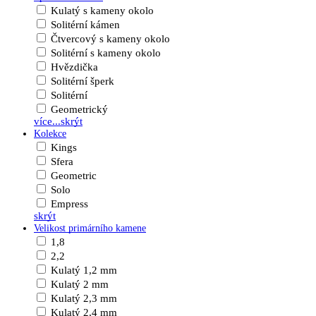
Kulatý s kameny okolo
Solitérní kámen
Čtvercový s kameny okolo
Solitérní s kameny okolo
Hvězdička
Solitérní šperk
Solitérní
Geometrický
více...
skrýt
Kolekce
Kings
Sfera
Geometric
Solo
Empress
skrýt
Velikost primárního kamene
1,8
2,2
Kulatý 1,2 mm
Kulatý 2 mm
Kulatý 2,3 mm
Kulatý 2,4 mm