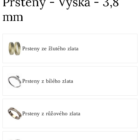
Prsteny - Výška - 3,8
mm
Prsteny ze žlutého zlata
Prsteny z bílého zlata
Prsteny z růžového zlata