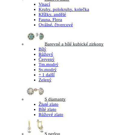
Visací
Kruhy, polokruhy, kolečka
Křížky, andělé
Fauna, Flora
Oválné, čtvercové
Barevné a bílé kubické zirkony
Bílý
Růžový
Červený
Tm.modrý
Sv.modrý
+ 1 další
Zelený
S diamanty
Žluté zlato
Bílé zlato
Růžové zlato
S perlou