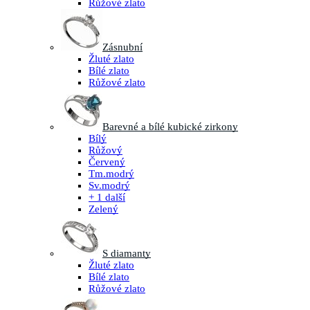
Růžové zlato
Zásnubní
Žluté zlato
Bílé zlato
Růžové zlato
Barevné a bílé kubické zirkony
Bílý
Růžový
Červený
Tm.modrý
Sv.modrý
+ 1 další
Zelený
S diamanty
Žluté zlato
Bílé zlato
Růžové zlato