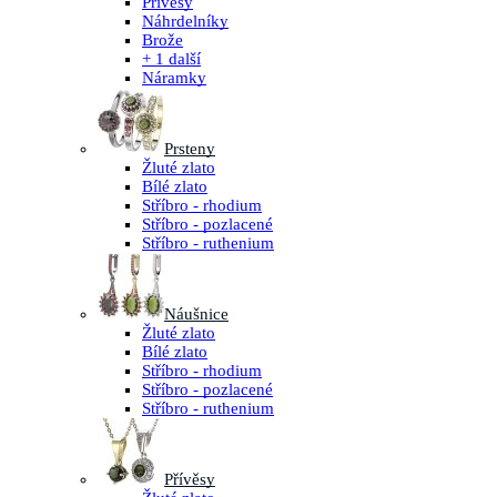
Přívěsy
Náhrdelníky
Brože
+ 1 další
Náramky
Prsteny
Žluté zlato
Bílé zlato
Stříbro - rhodium
Stříbro - pozlacené
Stříbro - ruthenium
Náušnice
Žluté zlato
Bílé zlato
Stříbro - rhodium
Stříbro - pozlacené
Stříbro - ruthenium
Přívěsy