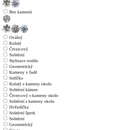
Bez kamenů
Oválný
Kulatý
Čtvercový
Solitérní
Stylizace rostlin
Geometrický
Kameny v řadě
Srdíčko
Kulatý s kameny okolo
Solitérní kámen
Čtvercový s kameny okolo
Solitérní s kameny okolo
Hvězdička
Solitérní šperk
Solitérní
Geometrický