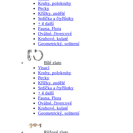
Kruhy, polokruhy
Pecky
Křížky, andělé
Srdíčka a čtyřlístky
+ 4 další
Fauna, Flora
Oválné, čtvercové
Kruhové, kulaté
Geometrický, soliterní
Bílé zlato
Visací
Kruhy, polokruhy
Pecky
Křížky, andělé
Srdíčka a čtyřlístky
+ 4 další
Fauna, Flora
Oválné, čtvercové
Kruhové, kulaté
Geometrický, soliterní
Růžové zlato