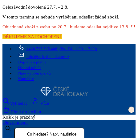
Celozávodní dovolená 27.7. - 2.8.
V tomto termínu se nebude vyrábět ani odesílat žádné zboží.
Objednané zboží z webu po 20.7. budeme odesílat nejdříve 13.8. !!!
DĚKUJEME ZA POCHOPENÍ
+420 725 535 406
(Po - Pá 11:00 - 17:00)
info@ceskedrahokamy.cz
Doprava a platba
Osobní odběr
Naše výroba šperků
Kontakty
Vyhledat
Více
0
Přejít do košíku
Košík
je prázdný
Otevřít menu