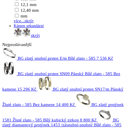
12,1 mm
12,40 mm
mm
více...
skrýt
Kámen sekundární
skrýt
Nejprodávanější
BG zlatý snubní prsten E/m Bílé zlato - 585
7 536 Kč
BG zlatý snubní prsten SN09 Pánský Bílé zlato - 585 Bez
kamene
15 296 Kč
BG zlatý snubní prsten SN17/m Pánský
Žluté zlato - 585 Bez kamene
14 400 Kč
BG zlatý prstýnek
1581 Žluté zlato - 585 Bílý kubický zirkon
8 800 Kč
BG
zlatý diamantový prstýnek 1453 /zásnubní-snubní/ Bílé zlato - 585