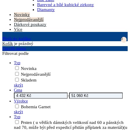
Barevné a bílé kubické zirkony
Diamanty
Novinky
Nejprodávanější
Dárkové poukazy
Více
Přejít do košíku
0
Košík
je prázdný
Otevřít menu
Filtrovat podle
Typ
Novinka
Nejprodávanější
Skladem
skrýt
Cena
-
Výrobce
Bohemia Garnet
skrýt
Typ
Prsten ( u větších dámských velikostí nad 60 a pánských
nad 70, může být před expedicí přidán příplatek za materiál)(u