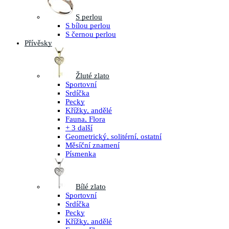
S perlou
S bílou perlou
S černou perlou
Přívěsky
Žluté zlato
Sportovní
Srdíčka
Pecky
Křížky, andělé
Fauna, Flora
+ 3 další
Geometrický, solitérní, ostatní
Měsíční znamení
Písmenka
Bílé zlato
Sportovní
Srdíčka
Pecky
Křížky, andělé