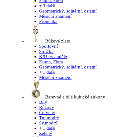
Fauna, Flora
+ 3 další
Geometrický, solitérní, ostatní
Měsíční znamení
Písmenka
Růžové zlato
Sportovní
Srdíčka
Křížky, andělé
Fauna, Flora
Geometrický, solitérní, ostatní
+ 1 další
Měsíční znamení
Barevné a bílé kubické zirkony
Bílý
Růžový
Červený
Tm.modrý
Sv.modrý
+ 1 další
Zelený