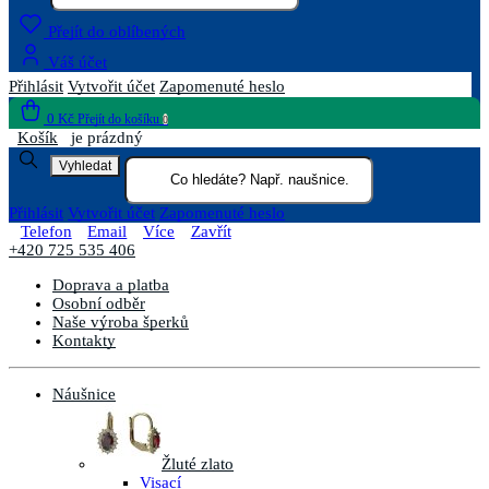
Přejít do oblíbených
Váš účet
Přihlásit
Vytvořit účet
Zapomenuté heslo
0 Kč
Přejít do košíku
0
Košík
je prázdný
Vyhledat
Přihlásit
Vytvořit účet
Zapomenuté heslo
Telefon
Email
Více
Zavřít
+420 725 535 406
Doprava a platba
Osobní odběr
Naše výroba šperků
Kontakty
Náušnice
Žluté zlato
Visací