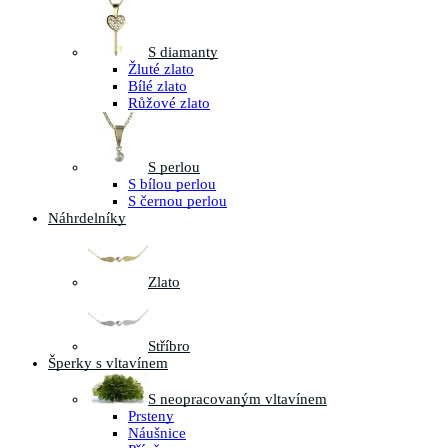
S diamanty
Žluté zlato
Bílé zlato
Růžové zlato
S perlou
S bílou perlou
S černou perlou
Náhrdelníky
Zlato
Stříbro
Šperky s vltavínem
S neopracovaným vltavínem
Prsteny
Náušnice