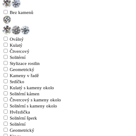
Bez kamenů
Oválný
Kulatý
Čtvercový
Solitérní
Stylizace rostlin
Geometrický
Kameny v řadě
Srdíčko
Kulatý s kameny okolo
Solitérní kámen
Čtvercový s kameny okolo
Solitérní s kameny okolo
Hvězdička
Solitérní šperk
Solitérní
Geometrický