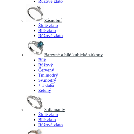
Růžové zlato
Zásnubní
Žluté zlato
Bílé zlato
Růžové zlato
Barevné a bílé kubické zirkony
Bílý
Růžový
Červený
Tm.modrý
Sv.modrý
+ 1 další
Zelený
S diamanty
Žluté zlato
Bílé zlato
Růžové zlato