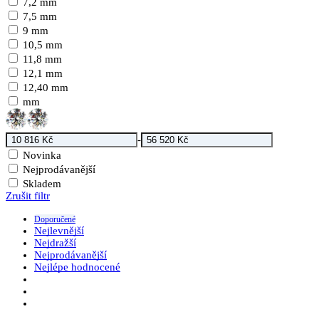
7,2 mm
7,5 mm
9 mm
10,5 mm
11,8 mm
12,1 mm
12,40 mm
mm
-
Novinka
Nejprodávanější
Skladem
Zrušit filtr
Doporučené
Nejlevnější
Nejdražší
Nejprodávanější
Nejlépe hodnocené