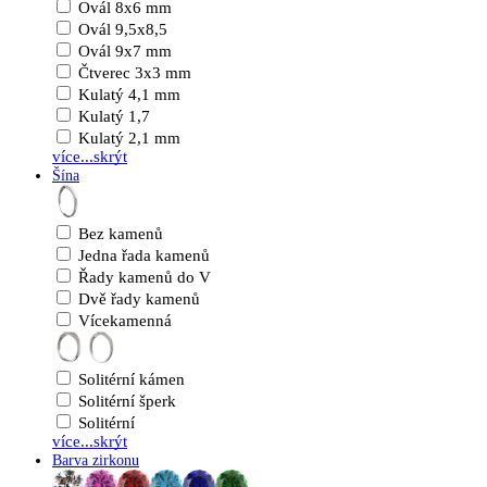
Ovál 8x6 mm
Ovál 9,5x8,5
Ovál 9x7 mm
Čtverec 3x3 mm
Kulatý 4,1 mm
Kulatý 1,7
Kulatý 2,1 mm
více...
skrýt
Šína
Bez kamenů
Jedna řada kamenů
Řady kamenů do V
Dvě řady kamenů
Vícekamenná
Solitérní kámen
Solitérní šperk
Solitérní
více...
skrýt
Barva zirkonu