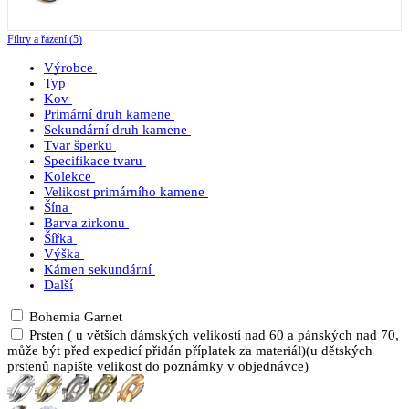
Filtry a řazení (5)
Výrobce
Typ
Kov
Primární druh kamene
Sekundární druh kamene
Tvar šperku
Specifikace tvaru
Kolekce
Velikost primárního kamene
Šína
Barva zirkonu
Šířka
Výška
Kámen sekundární
Další
Bohemia Garnet
Prsten ( u větších dámských velikostí nad 60 a pánských nad 70,
může být před expedicí přidán příplatek za materiál)(u dětských
prstenů napište velikost do poznámky v objednávce)