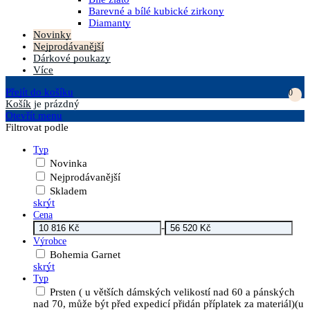
Barevné a bílé kubické zirkony
Diamanty
Novinky
Nejprodávanější
Dárkové poukazy
Více
Přejít do košíku
0
Košík
je prázdný
Otevřít menu
Filtrovat podle
Typ
Novinka
Nejprodávanější
Skladem
skrýt
Cena
-
Výrobce
Bohemia Garnet
skrýt
Typ
Prsten ( u větších dámských velikostí nad 60 a pánských
nad 70, může být před expedicí přidán příplatek za materiál)(u