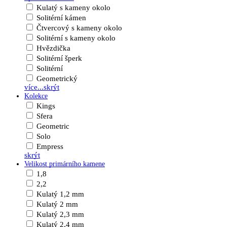
Kulatý s kameny okolo
Solitérní kámen
Čtvercový s kameny okolo
Solitérní s kameny okolo
Hvězdička
Solitérní šperk
Solitérní
Geometrický
více...
skrýt
Kolekce
Kings
Sfera
Geometric
Solo
Empress
skrýt
Velikost primárního kamene
1,8
2,2
Kulatý 1,2 mm
Kulatý 2 mm
Kulatý 2,3 mm
Kulatý 2,4 mm