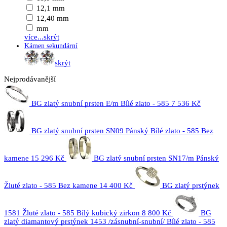
12,1 mm
12,40 mm
mm
více...
skrýt
Kámen sekundární
skrýt
Nejprodávanější
BG zlatý snubní prsten E/m Bílé zlato - 585
7 536 Kč
BG zlatý snubní prsten SN09 Pánský Bílé zlato - 585 Bez
kamene
15 296 Kč
BG zlatý snubní prsten SN17/m Pánský
Žluté zlato - 585 Bez kamene
14 400 Kč
BG zlatý prstýnek
1581 Žluté zlato - 585 Bílý kubický zirkon
8 800 Kč
BG
zlatý diamantový prstýnek 1453 /zásnubní-snubní/ Bílé zlato - 585