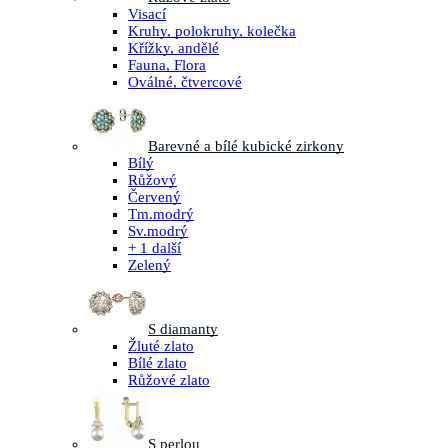
Visací
Kruhy, polokruhy, kolečka
Křížky, andělé
Fauna, Flora
Oválné, čtvercové
Barevné a bílé kubické zirkony
Bílý
Růžový
Červený
Tm.modrý
Sv.modrý
+ 1 další
Zelený
S diamanty
Žluté zlato
Bílé zlato
Růžové zlato
S perlou