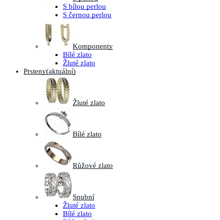
S bílou perlou
S černou perlou
Komponenty
Bílé zlato
Žluté zlato
Prsteny
(aktuální)
Žluté zlato
Bílé zlato
Růžové zlato
Snubní
Žluté zlato
Bílé zlato