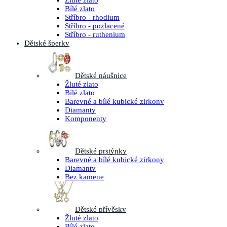
Žluté zlato
Bílé zlato
Stříbro - rhodium
Stříbro - pozlacené
Stříbro - ruthenium
Dětské šperky
Dětské náušnice
Žluté zlato
Bílé zlato
Barevné a bílé kubické zirkony
Diamanty
Komponenty
Dětské prstýnky
Barevné a bílé kubické zirkony
Diamanty
Bez kamene
Dětské přívěsky
Žluté zlato
Bílé zlato