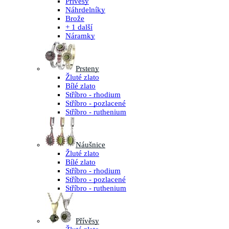
Přívěsy
Náhrdelníky
Brože
+ 1 další
Náramky
Prsteny
Žluté zlato
Bílé zlato
Stříbro - rhodium
Stříbro - pozlacené
Stříbro - ruthenium
Náušnice
Žluté zlato
Bílé zlato
Stříbro - rhodium
Stříbro - pozlacené
Stříbro - ruthenium
Přívěsy