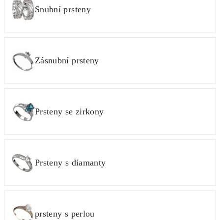
Snubní prsteny
Zásnubní prsteny
Prsteny se zirkony
Prsteny s diamanty
prsteny s perlou