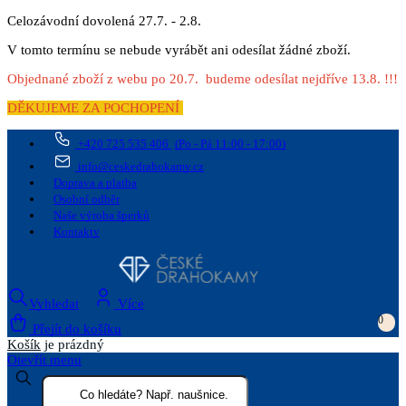
Celozávodní dovolená 27.7. - 2.8.
V tomto termínu se nebude vyrábět ani odesílat žádné zboží.
Objednané zboží z webu po 20.7. budeme odesílat nejdříve 13.8. !!!
DĚKUJEME ZA POCHOPENÍ
+420 725 535 406
(Po - Pá 11:00 - 17:00)
info@ceskedrahokamy.cz
Doprava a platba
Osobní odběr
Naše výroba šperků
Kontakty
Vyhledat
Více
0
Přejít do košíku
Košík
je prázdný
Otevřít menu