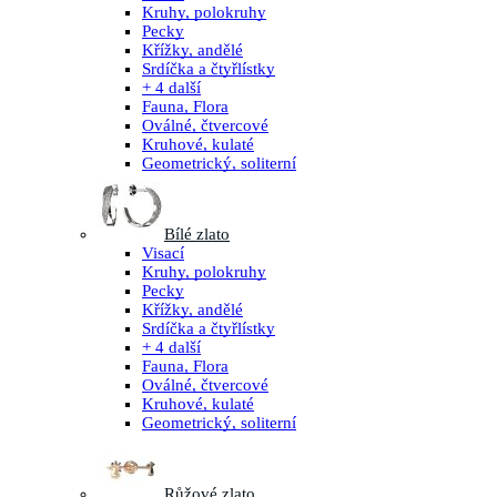
Kruhy, polokruhy
Pecky
Křížky, andělé
Srdíčka a čtyřlístky
+ 4 další
Fauna, Flora
Oválné, čtvercové
Kruhové, kulaté
Geometrický, soliterní
Bílé zlato
Visací
Kruhy, polokruhy
Pecky
Křížky, andělé
Srdíčka a čtyřlístky
+ 4 další
Fauna, Flora
Oválné, čtvercové
Kruhové, kulaté
Geometrický, soliterní
Růžové zlato