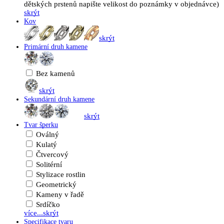
dětských prstenů napište velikost do poznámky v objednávce)
skrýt
Kov
skrýt
Primární druh kamene
Bez kamenů
skrýt
Sekundární druh kamene
skrýt
Tvar šperku
Oválný
Kulatý
Čtvercový
Solitérní
Stylizace rostlin
Geometrický
Kameny v řadě
Srdíčko
více...
skrýt
Specifikace tvaru