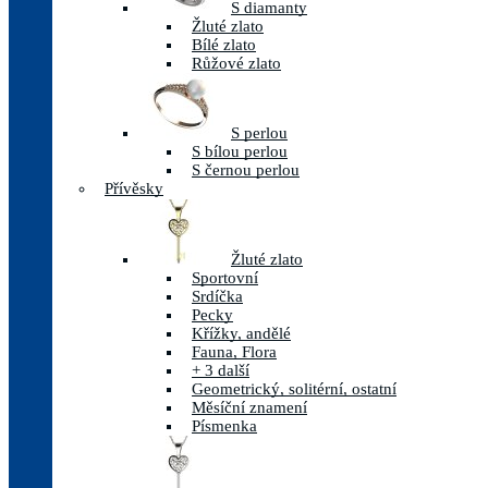
S diamanty
Žluté zlato
Bílé zlato
Růžové zlato
S perlou
S bílou perlou
S černou perlou
Přívěsky
Žluté zlato
Sportovní
Srdíčka
Pecky
Křížky, andělé
Fauna, Flora
+ 3 další
Geometrický, solitérní, ostatní
Měsíční znamení
Písmenka