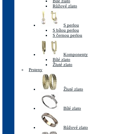
Bílé zlato
Růžové zlato
S perlou
S bílou perlou
S černou perlou
Komponenty
Bílé zlato
Žluté zlato
Prsteny
Žluté zlato
Bílé zlato
Růžové zlato