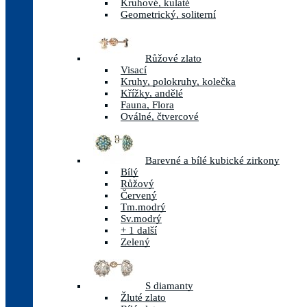
Kruhové, kulaté
Geometrický, soliterní
Růžové zlato
Visací
Kruhy, polokruhy, kolečka
Křížky, andělé
Fauna, Flora
Oválné, čtvercové
Barevné a bílé kubické zirkony
Bílý
Růžový
Červený
Tm.modrý
Sv.modrý
+ 1 další
Zelený
S diamanty
Žluté zlato