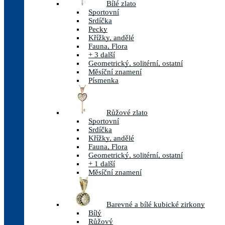
Bílé zlato
Sportovní
Srdíčka
Pecky
Křížky, andělé
Fauna, Flora
+ 3 další
Geometrický, solitérní, ostatní
Měsíční znamení
Písmenka
Růžové zlato
Sportovní
Srdíčka
Křížky, andělé
Fauna, Flora
Geometrický, solitérní, ostatní
+ 1 další
Měsíční znamení
Barevné a bílé kubické zirkony
Bílý
Růžový