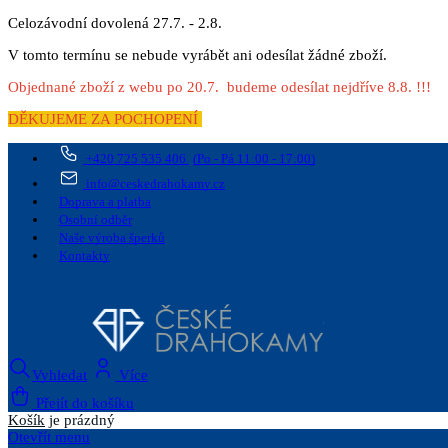
Celozávodní dovolená 27.7. - 2.8.
V tomto termínu se nebude vyrábět ani odesílat žádné zboží.
Objednané zboží z webu po 20.7. budeme odesílat nejdříve 8.8. !!!
DĚKUJEME ZA POCHOPENÍ
+420 725 535 406
(Po - Pá 11:00 - 17:00)
info@ceskedrahokamy.cz
Doprava a platba
Osobní odběr
Naše výroba šperků
Kontakty
Vyhledat
Více
Přejít do košíku
Košík
je prázdný
Otevřít menu