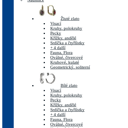
Náušnice
Žluté zlato
Visací
Kruhy, polokruhy
Pecky
Křížky, andělé
Srdíčka a čtyřlístky
+ 4 další
Fauna, Flora
Oválné, čtvercové
Kruhové, kulaté
Geometrický, soliterní
Bílé zlato
Visací
Kruhy, polokruhy
Pecky
Křížky, andělé
Srdíčka a čtyřlístky
+ 4 další
Fauna, Flora
Oválné, čtvercové