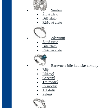
Snubní
Žluté zlato
Bílé zlato
Růžové zlato
Zásnubní
Žluté zlato
Bílé zlato
Růžové zlato
Barevné a bílé kubické zirkony
Bílý
Růžový
Červený
Tm.modrý
Sv.modrý
+ 1 další
Zelený