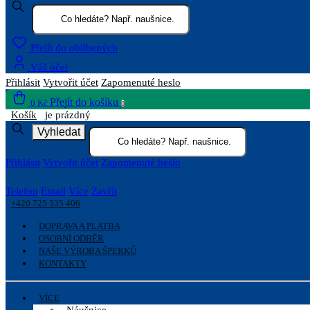
Přejít do oblíbených
Váš účet
Přihlásit
Vytvořit účet
Zapomenuté heslo
Přejít do košíku
0 Kč
0
Košík
je prázdný
Vyhledat
Přihlásit
Vytvořit účet
Zapomenuté heslo
Telefon
Email
Více
Zavřít
+420 725 535 406
DOPRAVA A PLATBA
OSOBNÍ ODBĚR
NAŠE VÝROBA ŠPERKŮ
KONTAKTY
VÍCE