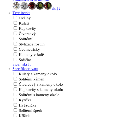
skrýt
Tvar šperku
Oválný
Kulatý
Kapkovitý
Čtvercový
Solitérní
Stylizace rostlin
Geometrický
Kameny v řadě
Srdíčko
více...
skrýt
Specifikace tvaru
Kulatý s kameny okolo
Solitérní kámen
Čtvercový s kameny okolo
Kapkovitý s kameny okolo
Solitérní s kameny okolo
Kytička
Hvězdička
Solitérní šperk
Křížek