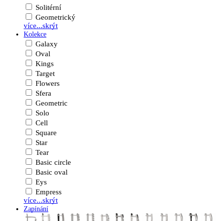
Solitérní
Geometrický
více...
skrýt
Kolekce
Galaxy
Oval
Kings
Target
Flowers
Sfera
Geometric
Solo
Cell
Square
Star
Tear
Basic circle
Basic oval
Eys
Empress
více...
skrýt
Zapínání