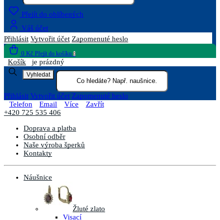
Přejít do oblíbených
Váš účet
Přihlásit
Vytvořit účet
Zapomenuté heslo
0 Kč
Přejít do košíku
0
Košík
je prázdný
Vyhledat
Přihlásit
Vytvořit účet
Zapomenuté heslo
Telefon
Email
Více
Zavřít
+420 725 535 406
Doprava a platba
Osobní odběr
Naše výroba šperků
Kontakty
Náušnice
Žluté zlato
Visací