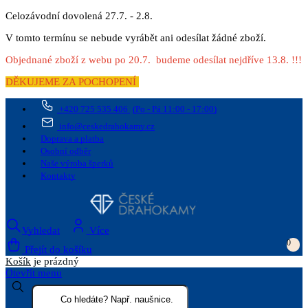
Celozávodní dovolená 27.7. - 2.8.
V tomto termínu se nebude vyrábět ani odesílat žádné zboží.
Objednané zboží z webu po 20.7. budeme odesílat nejdříve 13.8. !!!
DĚKUJEME ZA POCHOPENÍ
+420 725 535 406
(Po - Pá 11:00 - 17:00)
info@ceskedrahokamy.cz
Doprava a platba
Osobní odběr
Naše výroba šperků
Kontakty
Vyhledat
Více
0
Přejít do košíku
Košík
je prázdný
Otevřít menu