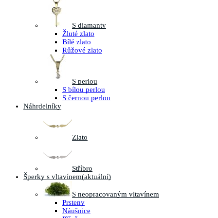
S diamanty
Žluté zlato
Bílé zlato
Růžové zlato
S perlou
S bílou perlou
S černou perlou
Náhrdelníky
Zlato
Stříbro
Šperky s vltavínem
(aktuální)
S neopracovaným vltavínem
Prsteny
Náušnice