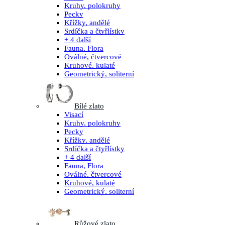
Kruhy, polokruhy
Pecky
Křížky, andělé
Srdíčka a čtyřlístky
+ 4 další
Fauna, Flora
Oválné, čtvercové
Kruhové, kulaté
Geometrický, soliterní
Bílé zlato
Visací
Kruhy, polokruhy
Pecky
Křížky, andělé
Srdíčka a čtyřlístky
+ 4 další
Fauna, Flora
Oválné, čtvercové
Kruhové, kulaté
Geometrický, soliterní
Růžové zlato