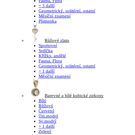
Fauna, Flora
+ 3 další
Geometrický, solitérní, ostatní
Měsíční znamení
Písmenka
Růžové zlato
Sportovní
Srdíčka
Křížky, andělé
Fauna, Flora
Geometrický, solitérní, ostatní
+ 1 další
Měsíční znamení
Barevné a bílé kubické zirkony
Bílý
Růžový
Červený
Tm.modrý
Sv.modrý
+ 1 další
Zelený