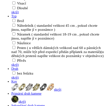
Visací
Dlouhé
skrýt
Typ
Brož
Náhrdelník ( standardní velikost 45 cm , pokud chcete
jinou, napište jí v poznámce )
Náramek ( standardní velikost 18-19 cm , pokud chcete
jinou, napište jí v poznámce)
Náušnice
Prsten ( u větších dámských velikostí nad 60 a pánských
nad 70, může být před expedicí přidán příplatek za materiál)(u
dětských prstenů napište velikost do poznámky v objednávce)
Přívěs
skrýt
Druh
bez řetízku
skrýt
Kov
skrýt
Primární druh kamene
skrýt
Sekundární druh kamene