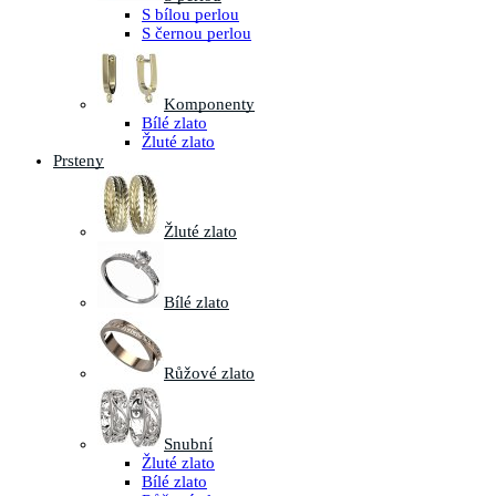
S bílou perlou
S černou perlou
Komponenty
Bílé zlato
Žluté zlato
Prsteny
Žluté zlato
Bílé zlato
Růžové zlato
Snubní
Žluté zlato
Bílé zlato