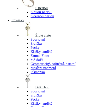
S perlou
S bílou perlou
S černou perlou
Přívěsky
Žluté zlato
Sportovní
Srdíčka
Pecky
Křížky, andělé
Fauna, Flora
+ 3 další
Geometrický, solitérní, ostatní
Měsíční znamení
Písmenka
Bílé zlato
Sportovní
Srdíčka
Pecky
Křížky, andělé