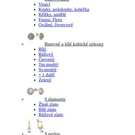
Visací
Kruhy, polokruhy, kolečka
Křížky, andělé
Fauna, Flora
Oválné, čtvercové
Barevné a bílé kubické zirkony
Bílý
Růžový
Červený
Tm.modrý
Sv.modrý
+ 1 další
Zelený
S diamanty
Žluté zlato
Bílé zlato
Růžové zlato
S perlou