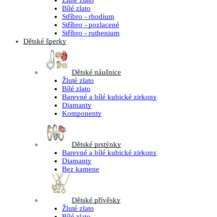
Žluté zlato
Bílé zlato
Stříbro - rhodium
Stříbro - pozlacené
Stříbro - ruthenium
Dětské šperky
Dětské náušnice
Žluté zlato
Bílé zlato
Barevné a bílé kubické zirkony
Diamanty
Komponenty
Dětské prstýnky
Barevné a bílé kubické zirkony
Diamanty
Bez kamene
Dětské přívěsky
Žluté zlato
Bílé zlato