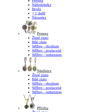
Přívěsy
Náhrdelníky
Brože
+ 1 další
Náramky
Prsteny
Žluté zlato
Bílé zlato
Stříbro - rhodium
Stříbro - pozlacené
Stříbro - ruthenium
Náušnice
Žluté zlato
Bílé zlato
Stříbro - rhodium
Stříbro - pozlacené
Stříbro - ruthenium
Přívěsy