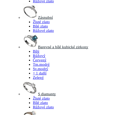
Růžové zlato
Zásnubní
Žluté zlato
Bílé zlato
Růžové zlato
Barevné a bílé kubické zirkony
Bílý
Růžový
Červený
Tm.modrý
Sv.modrý
+ 1 další
Zelený
S diamanty
Žluté zlato
Bílé zlato
Růžové zlato