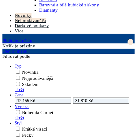
Barevné a bílé kubické zirkony
Diamanty
Novinky
Nejprodávanější
Dárkové poukazy
Více
Přejít do košíku
0
Košík
je prázdný
Otevřít menu
Filtrovat podle
Typ
Novinka
Nejprodávanější
Skladem
skrýt
Cena
-
Výrobce
Bohemia Garnet
skrýt
Styl
Krátké visací
Pecky