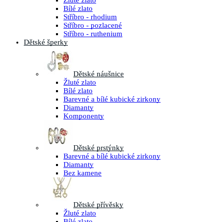
Žluté zlato
Bílé zlato
Stříbro - rhodium
Stříbro - pozlacené
Stříbro - ruthenium
Dětské šperky
Dětské náušnice
Žluté zlato
Bílé zlato
Barevné a bílé kubické zirkony
Diamanty
Komponenty
Dětské prstýnky
Barevné a bílé kubické zirkony
Diamanty
Bez kamene
Dětské přívěsky
Žluté zlato
Bílé zlato