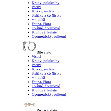
Kruhy, polokruhy
Pecky
Křížky, andělé
Srdíčka a čtyřlístky
+ 4 další
Fauna, Flora
Oválné, čtvercové
Kruhové, kulaté
Geometrický, soliterní
Bílé zlato
Visací
Kruhy, polokruhy
Pecky
Křížky, andělé
Srdíčka a čtyřlístky
+ 4 další
Fauna, Flora
Oválné, čtvercové
Kruhové, kulaté
Geometrický, soliterní
Růžové zlato