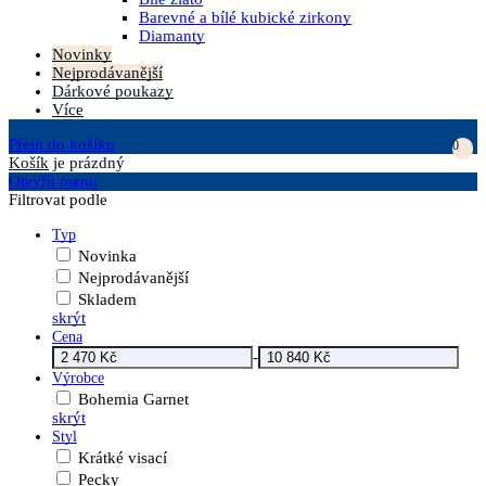
Barevné a bílé kubické zirkony
Diamanty
Novinky
Nejprodávanější
Dárkové poukazy
Více
Přejít do košíku
0
Košík
je prázdný
Otevřít menu
Filtrovat podle
Typ
Novinka
Nejprodávanější
Skladem
skrýt
Cena
-
Výrobce
Bohemia Garnet
skrýt
Styl
Krátké visací
Pecky