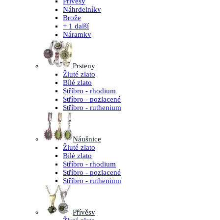
Přívěsy
Náhrdelníky
Brože
+ 1 další
Náramky
Prsteny
Žluté zlato
Bílé zlato
Stříbro - rhodium
Stříbro - pozlacené
Stříbro - ruthenium
Náušnice
Žluté zlato
Bílé zlato
Stříbro - rhodium
Stříbro - pozlacené
Stříbro - ruthenium
Přívěsy