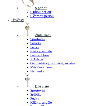
S perlou
S bílou perlou
S černou perlou
Přívěsky
Žluté zlato
Sportovní
Srdíčka
Pecky
Křížky, andělé
Fauna, Flora
+ 3 další
Geometrický, solitérní, ostatní
Měsíční znamení
Písmenka
Bílé zlato
Sportovní
Srdíčka
Pecky
Křížky, andělé