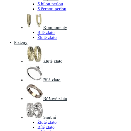
S bílou perlou
S černou perlou
Komponenty
Bílé zlato
Žluté zlato
Prsteny
Žluté zlato
Bílé zlato
Růžové zlato
Snubní
Žluté zlato
Bílé zlato