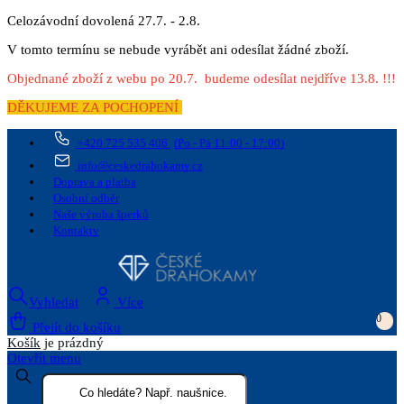
Celozávodní dovolená 27.7. - 2.8.
V tomto termínu se nebude vyrábět ani odesílat žádné zboží.
Objednané zboží z webu po 20.7. budeme odesílat nejdříve 13.8. !!!
DĚKUJEME ZA POCHOPENÍ
+420 725 535 406
(Po - Pá 11:00 - 17:00)
info@ceskedrahokamy.cz
Doprava a platba
Osobní odběr
Naše výroba šperků
Kontakty
Vyhledat
Více
0
Přejít do košíku
Košík
je prázdný
Otevřít menu