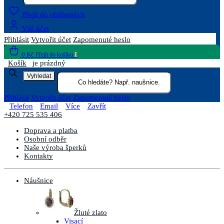
Přejít do oblíbených
Váš účet
Přihlásit
Vytvořit účet
Zapomenuté heslo
0 Kč
Přejít do košíku
0
Košík
je prázdný
Vyhledat
Přihlásit
Vytvořit účet
Zapomenuté heslo
Telefon
Email
Více
Zavřít
+420 725 535 406
Doprava a platba
Osobní odběr
Naše výroba šperků
Kontakty
Náušnice
Žluté zlato
Visací