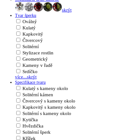
skrýt
Tvar šperku
Oválný
Kulatý
Kapkovitý
Čtvercový
Solitérní
Stylizace rostlin
Geometrický
Kameny v řadě
Srdíčko
více...
skrýt
Specifikace tvaru
Kulatý s kameny okolo
Solitérní kámen
Čtvercový s kameny okolo
Kapkovitý s kameny okolo
Solitérní s kameny okolo
Kytička
Hvězdička
Solitérní šperk
Křížek