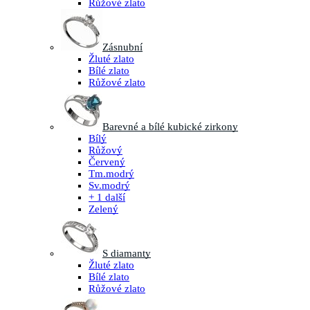
Růžové zlato
Zásnubní
Žluté zlato
Bílé zlato
Růžové zlato
Barevné a bílé kubické zirkony
Bílý
Růžový
Červený
Tm.modrý
Sv.modrý
+ 1 další
Zelený
S diamanty
Žluté zlato
Bílé zlato
Růžové zlato