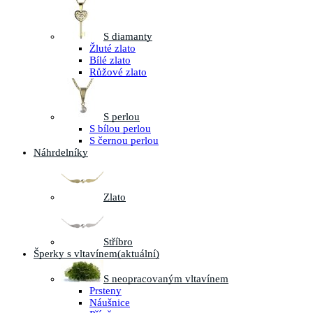
S diamanty
Žluté zlato
Bílé zlato
Růžové zlato
S perlou
S bílou perlou
S černou perlou
Náhrdelníky
Zlato
Stříbro
Šperky s vltavínem
(aktuální)
S neopracovaným vltavínem
Prsteny
Náušnice