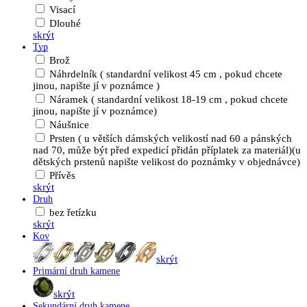
Visací
Dlouhé
skrýt
Typ
Brož
Náhrdelník ( standardní velikost 45 cm , pokud chcete
jinou, napište jí v poznámce )
Náramek ( standardní velikost 18-19 cm , pokud chcete
jinou, napište jí v poznámce)
Náušnice
Prsten ( u větších dámských velikostí nad 60 a pánských
nad 70, může být před expedicí přidán příplatek za materiál)(u
dětských prstenů napište velikost do poznámky v objednávce)
Přívěs
skrýt
Druh
bez řetízku
skrýt
Kov
skrýt
Primární druh kamene
skrýt
Sekundární druh kamene