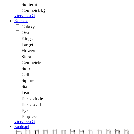
Solitérní
Geometrický
více...
skrýt
Kolekce
Galaxy
Oval
Kings
Target
Flowers
Sfera
Geometric
Solo
Cell
Square
Star
Tear
Basic circle
Basic oval
Eys
Empress
více...
skrýt
Zapínání