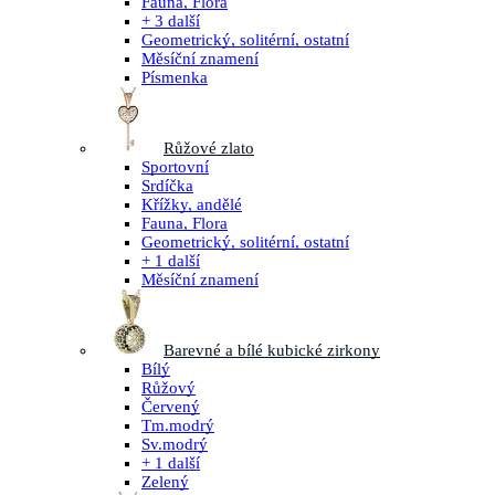
Fauna, Flora
+ 3 další
Geometrický, solitérní, ostatní
Měsíční znamení
Písmenka
Růžové zlato
Sportovní
Srdíčka
Křížky, andělé
Fauna, Flora
Geometrický, solitérní, ostatní
+ 1 další
Měsíční znamení
Barevné a bílé kubické zirkony
Bílý
Růžový
Červený
Tm.modrý
Sv.modrý
+ 1 další
Zelený