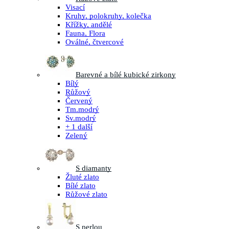
Visací
Kruhy, polokruhy, kolečka
Křížky, andělé
Fauna, Flora
Oválné, čtvercové
Barevné a bílé kubické zirkony
Bílý
Růžový
Červený
Tm.modrý
Sv.modrý
+ 1 další
Zelený
S diamanty
Žluté zlato
Bílé zlato
Růžové zlato
S perlou