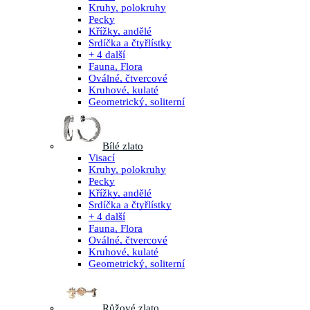
Kruhy, polokruhy
Pecky
Křížky, andělé
Srdíčka a čtyřlístky
+ 4 další
Fauna, Flora
Oválné, čtvercové
Kruhové, kulaté
Geometrický, soliterní
Bílé zlato
Visací
Kruhy, polokruhy
Pecky
Křížky, andělé
Srdíčka a čtyřlístky
+ 4 další
Fauna, Flora
Oválné, čtvercové
Kruhové, kulaté
Geometrický, soliterní
Růžové zlato