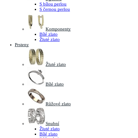
S bílou perlou
S černou perlou
Komponenty
Bílé zlato
Žluté zlato
Prsteny
Žluté zlato
Bílé zlato
Růžové zlato
Snubní
Žluté zlato
Bílé zlato