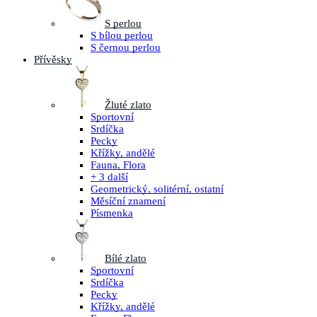
S perlou
S bílou perlou
S černou perlou
Přívěsky
Žluté zlato
Sportovní
Srdíčka
Pecky
Křížky, andělé
Fauna, Flora
+ 3 další
Geometrický, solitérní, ostatní
Měsíční znamení
Písmenka
Bílé zlato
Sportovní
Srdíčka
Pecky
Křížky, andělé