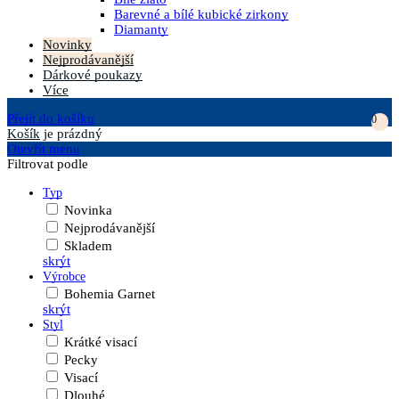
Barevné a bílé kubické zirkony
Diamanty
Novinky
Nejprodávanější
Dárkové poukazy
Více
Přejít do košíku
0
Košík
je prázdný
Otevřít menu
Filtrovat podle
Typ
Novinka
Nejprodávanější
Skladem
skrýt
Výrobce
Bohemia Garnet
skrýt
Styl
Krátké visací
Pecky
Visací
Dlouhé