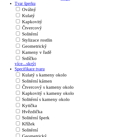
Tvar šperku
Oválný
Kulatý
Kapkovitý
Čtvercový
Solitérní
Stylizace rostlin
Geometrický
Kameny v řadě
Srdíčko
více...
skrýt
Specifikace tvaru
Kulatý s kameny okolo
Solitérní kámen
Čtvercový s kameny okolo
Kapkovitý s kameny okolo
Solitérní s kameny okolo
Kytička
Hvězdička
Solitérní šperk
Křížek
Solitérní
Geometrický