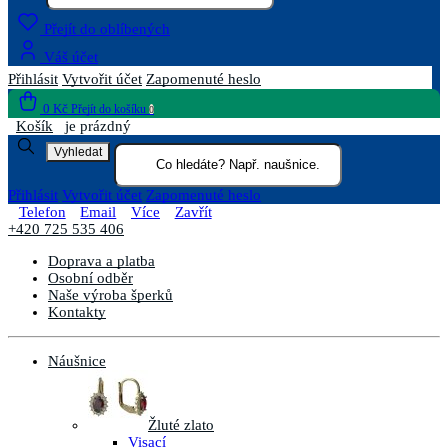
Přejít do oblíbených
Váš účet
Přihlásit
Vytvořit účet
Zapomenuté heslo
0 Kč
Přejít do košíku
0
Košík
je prázdný
Vyhledat
Přihlásit
Vytvořit účet
Zapomenuté heslo
Telefon
Email
Více
Zavřít
+420 725 535 406
Doprava a platba
Osobní odběr
Naše výroba šperků
Kontakty
Náušnice
Žluté zlato
Visací