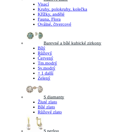
Visací
Kruhy, polokruhy, kolečka
Křížky, andělé
Fauna, Flora
Oválné, čtvercové
Barevné a bílé kubické zirkony
Bílý
Růžový
Červený
Tm.modrý
Sv.modrý
+ 1 další
Zelený
S diamanty
Žluté zlato
Bílé zlato
Růžové zlato
S perlou