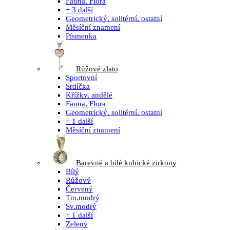
Fauna, Flora
+ 3 další
Geometrický, solitérní, ostatní
Měsíční znamení
Písmenka
Růžové zlato
Sportovní
Srdíčka
Křížky, andělé
Fauna, Flora
Geometrický, solitérní, ostatní
+ 1 další
Měsíční znamení
Barevné a bílé kubické zirkony
Bílý
Růžový
Červený
Tm.modrý
Sv.modrý
+ 1 další
Zelený