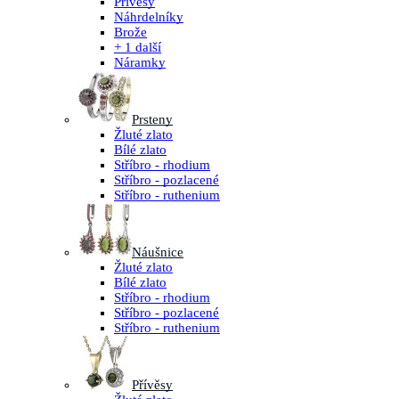
Přívěsy
Náhrdelníky
Brože
+ 1 další
Náramky
Prsteny
Žluté zlato
Bílé zlato
Stříbro - rhodium
Stříbro - pozlacené
Stříbro - ruthenium
Náušnice
Žluté zlato
Bílé zlato
Stříbro - rhodium
Stříbro - pozlacené
Stříbro - ruthenium
Přívěsy