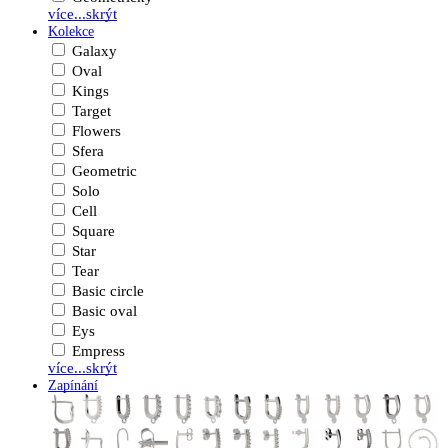
více...
skrýt
Kolekce
Galaxy
Oval
Kings
Target
Flowers
Sfera
Geometric
Solo
Cell
Square
Star
Tear
Basic circle
Basic oval
Eys
Empress
více...
skrýt
Zapínání