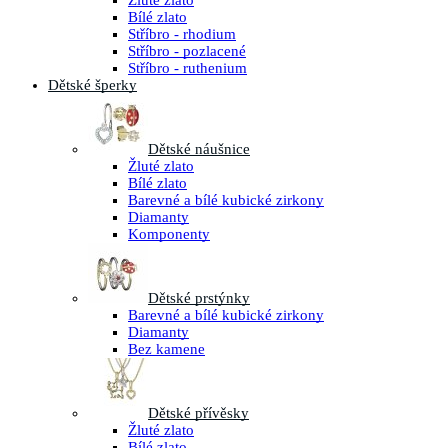
Žluté zlato
Bílé zlato
Stříbro - rhodium
Stříbro - pozlacené
Stříbro - ruthenium
Dětské šperky
Dětské náušnice
Žluté zlato
Bílé zlato
Barevné a bílé kubické zirkony
Diamanty
Komponenty
Dětské prstýnky
Barevné a bílé kubické zirkony
Diamanty
Bez kamene
Dětské přívěsky
Žluté zlato
Bílé zlato