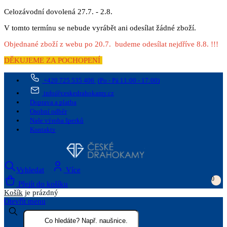
Celozávodní dovolená 27.7. - 2.8.
V tomto termínu se nebude vyrábět ani odesílat žádné zboží.
Objednané zboží z webu po 20.7. budeme odesílat nejdříve 8.8. !!!
DĚKUJEME ZA POCHOPENÍ
+420 725 535 406
(Po - Pá 11:00 - 17:00)
info@ceskedrahokamy.cz
Doprava a platba
Osobní odběr
Naše výroba šperků
Kontakty
Vyhledat
Více
0
Přejít do košíku
Košík
je prázdný
Otevřít menu