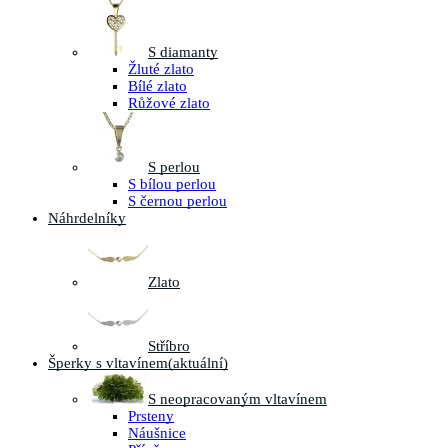
S diamanty
Žluté zlato
Bílé zlato
Růžové zlato
S perlou
S bílou perlou
S černou perlou
Náhrdelníky
Zlato
Stříbro
Šperky s vltavínem
(aktuální)
S neopracovaným vltavínem
Prsteny
Náušnice