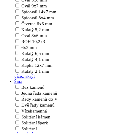
Ovál 9x6 mm
Ovál 9x7 mm
Spicovál 14x7 mm
Spicovál 8x4 mm
Čtverec 6x6 mm
Kulatý 5,2 mm
Oval 8x6 mm
ROH 10,2x3
6x3 mm
Kulatý 6,5 mm
Kulatý 4,1 mm
Kapka 12x7 mm
Kulatý 2,1 mm
více...
skrýt
Šína
Bez kamenů
Jedna řada kamenů
Řady kamenů do V
Dvě řady kamenů
Vícekamenná
Solitérní kámen
Solitérní šperk
Solitérní