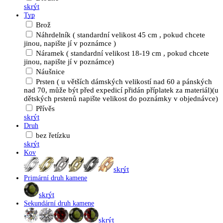
skrýt
Typ
Brož
Náhrdelník ( standardní velikost 45 cm , pokud chcete
jinou, napište jí v poznámce )
Náramek ( standardní velikost 18-19 cm , pokud chcete
jinou, napište jí v poznámce)
Náušnice
Prsten ( u větších dámských velikostí nad 60 a pánských
nad 70, může být před expedicí přidán příplatek za materiál)(u
dětských prstenů napište velikost do poznámky v objednávce)
Přívěs
skrýt
Druh
bez řetízku
skrýt
Kov
skrýt
Primární druh kamene
skrýt
Sekundární druh kamene
skrýt