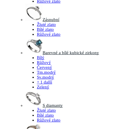
Růžové zlato
Zásnubní
Žluté zlato
Bílé zlato
Růžové zlato
Barevné a bílé kubické zirkony
Bílý
Růžový
Červený
Tm.modrý
Sv.modrý
+ 1 další
Zelený
S diamanty
Žluté zlato
Bílé zlato
Růžové zlato