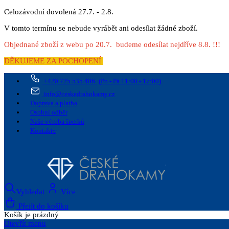
Celozávodní dovolená 27.7. - 2.8.
V tomto termínu se nebude vyrábět ani odesílat žádné zboží.
Objednané zboží z webu po 20.7. budeme odesílat nejdříve 8.8. !!!
DĚKUJEME ZA POCHOPENÍ
+420 725 535 406
(Po - Pá 11:00 - 17:00)
info@ceskedrahokamy.cz
Doprava a platba
Osobní odběr
Naše výroba šperků
Kontakty
Vyhledat
Více
Přejít do košíku
Košík
je prázdný
Otevřít menu