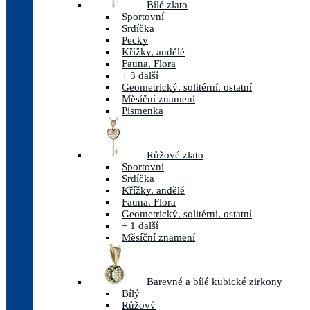
Bílé zlato
Sportovní
Srdíčka
Pecky
Křížky, andělé
Fauna, Flora
+ 3 další
Geometrický, solitérní, ostatní
Měsíční znamení
Písmenka
Růžové zlato
Sportovní
Srdíčka
Křížky, andělé
Fauna, Flora
Geometrický, solitérní, ostatní
+ 1 další
Měsíční znamení
Barevné a bílé kubické zirkony
Bílý
Růžový