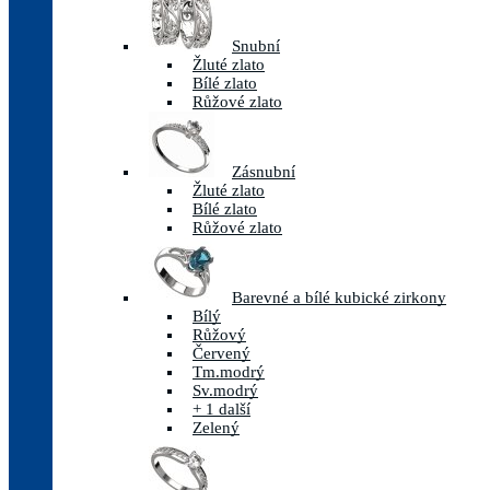
Snubní
Žluté zlato
Bílé zlato
Růžové zlato
Zásnubní
Žluté zlato
Bílé zlato
Růžové zlato
Barevné a bílé kubické zirkony
Bílý
Růžový
Červený
Tm.modrý
Sv.modrý
+ 1 další
Zelený