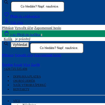
Přejít do oblíbených
Váš účet
Přihlásit
Vytvořit účet
Zapomenuté heslo
Přejít do košíku
0 Kč
0
Košík
je prázdný
Vyhledat
Přihlásit
Vytvořit účet
Zapomenuté heslo
Telefon
Email
Více
Zavřít
+420 725 535 406
DOPRAVA A PLATBA
OSOBNÍ ODBĚR
NAŠE VÝROBA ŠPERKŮ
KONTAKTY
VÍCE