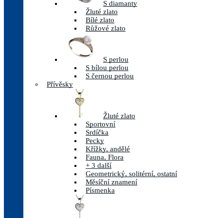
S diamanty
Žluté zlato
Bílé zlato
Růžové zlato
S perlou
S bílou perlou
S černou perlou
Přívěsky
Žluté zlato
Sportovní
Srdíčka
Pecky
Křížky, andělé
Fauna, Flora
+ 3 další
Geometrický, solitérní, ostatní
Měsíční znamení
Písmenka