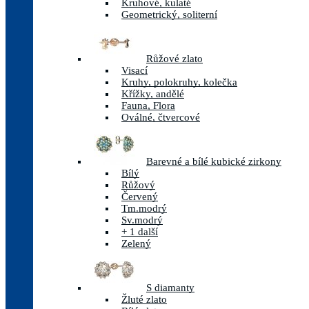
Kruhové, kulaté
Geometrický, soliterní
Růžové zlato
Visací
Kruhy, polokruhy, kolečka
Křížky, andělé
Fauna, Flora
Oválné, čtvercové
Barevné a bílé kubické zirkony
Bílý
Růžový
Červený
Tm.modrý
Sv.modrý
+ 1 další
Zelený
S diamanty
Žluté zlato