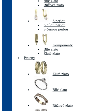
Bílé zlato
Růžové zlato
S perlou
S bílou perlou
S černou perlou
Komponenty
Bílé zlato
Žluté zlato
Prsteny
Žluté zlato
Bílé zlato
Růžové zlato