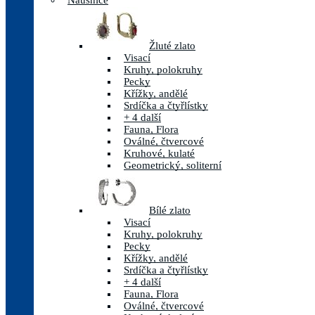
Náušnice
Žluté zlato
Visací
Kruhy, polokruhy
Pecky
Křížky, andělé
Srdíčka a čtyřlístky
+ 4 další
Fauna, Flora
Oválné, čtvercové
Kruhové, kulaté
Geometrický, soliterní
Bílé zlato
Visací
Kruhy, polokruhy
Pecky
Křížky, andělé
Srdíčka a čtyřlístky
+ 4 další
Fauna, Flora
Oválné, čtvercové