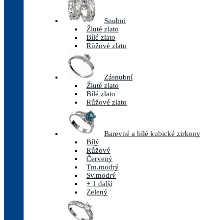
Snubní
Žluté zlato
Bílé zlato
Růžové zlato
Zásnubní
Žluté zlato
Bílé zlato
Růžové zlato
Barevné a bílé kubické zirkony
Bílý
Růžový
Červený
Tm.modrý
Sv.modrý
+ 1 další
Zelený