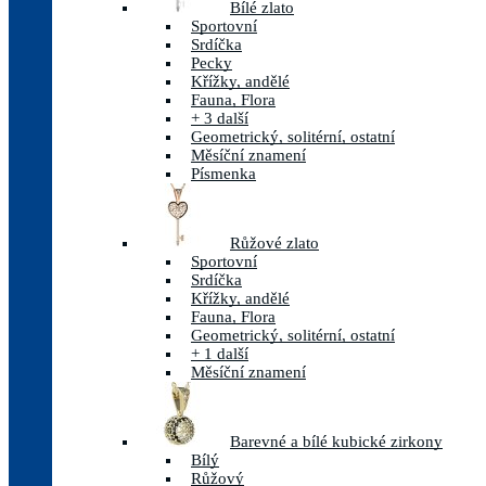
Bílé zlato
Sportovní
Srdíčka
Pecky
Křížky, andělé
Fauna, Flora
+ 3 další
Geometrický, solitérní, ostatní
Měsíční znamení
Písmenka
Růžové zlato
Sportovní
Srdíčka
Křížky, andělé
Fauna, Flora
Geometrický, solitérní, ostatní
+ 1 další
Měsíční znamení
Barevné a bílé kubické zirkony
Bílý
Růžový