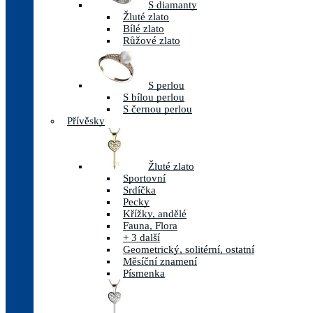
S diamanty
Žluté zlato
Bílé zlato
Růžové zlato
S perlou
S bílou perlou
S černou perlou
Přívěsky
Žluté zlato
Sportovní
Srdíčka
Pecky
Křížky, andělé
Fauna, Flora
+ 3 další
Geometrický, solitérní, ostatní
Měsíční znamení
Písmenka