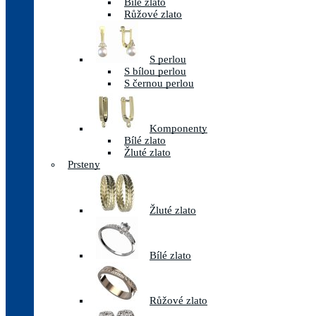
Bílé zlato
Růžové zlato
S perlou
S bílou perlou
S černou perlou
Komponenty
Bílé zlato
Žluté zlato
Prsteny
Žluté zlato
Bílé zlato
Růžové zlato