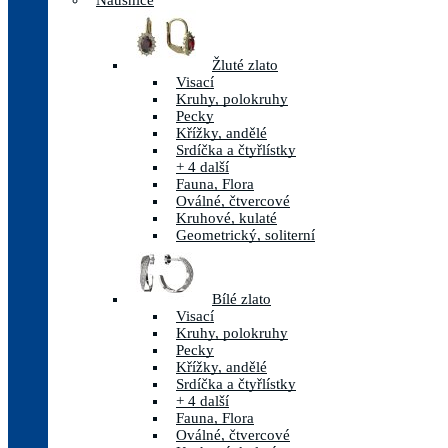
Náušnice
Žluté zlato
Visací
Kruhy, polokruhy
Pecky
Křížky, andělé
Srdíčka a čtyřlístky
+ 4 další
Fauna, Flora
Oválné, čtvercové
Kruhové, kulaté
Geometrický, soliterní
Bílé zlato
Visací
Kruhy, polokruhy
Pecky
Křížky, andělé
Srdíčka a čtyřlístky
+ 4 další
Fauna, Flora
Oválné, čtvercové