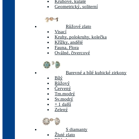
Kruhové, kulaté
Geometrický, soliterní
Růžové zlato
Visací
Kruhy, polokruhy, kolečka
Křížky, andělé
Fauna, Flora
Oválné, čtvercové
Barevné a bílé kubické zirkony
Bílý
Růžový
Červený
Tm.modrý
Sv.modrý
+ 1 další
Zelený
S diamanty
Žluté zlato