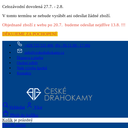
Celozávodní dovolená 27.7. - 2.8.
V tomto termínu se nebude vyrábět ani odesílat žádné zboží.
Objednané zboží z webu po 20.7. budeme odesílat nejdříve 13.8. !!!
DĚKUJEME ZA POCHOPENÍ
+420 725 535 406
(Po - Pá 11:00 - 17:00)
info@ceskedrahokamy.cz
Doprava a platba
Osobní odběr
Naše výroba šperků
Kontakty
Vyhledat
Více
Přejít do košíku
Košík
je prázdný
Otevřít menu