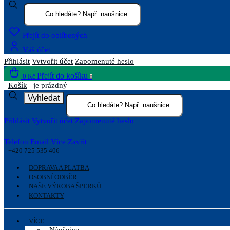
Přejít do oblíbených
Váš účet
Přihlásit
Vytvořit účet
Zapomenuté heslo
Přejít do košíku
0 Kč
0
Košík
je prázdný
Vyhledat
Přihlásit
Vytvořit účet
Zapomenuté heslo
Telefon
Email
Více
Zavřít
+420 725 535 406
DOPRAVA A PLATBA
OSOBNÍ ODBĚR
NAŠE VÝROBA ŠPERKŮ
KONTAKTY
VÍCE