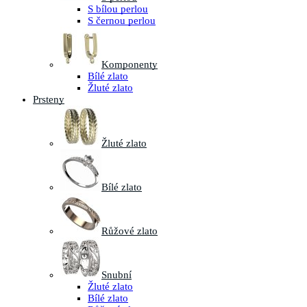
S bílou perlou
S černou perlou
Komponenty
Bílé zlato
Žluté zlato
Prsteny
Žluté zlato
Bílé zlato
Růžové zlato
Snubní
Žluté zlato
Bílé zlato