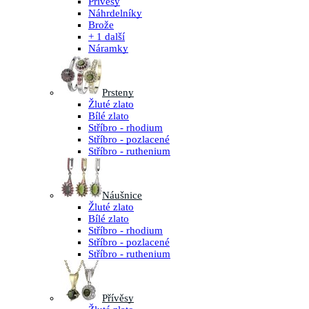
Přívěsy
Náhrdelníky
Brože
+ 1 další
Náramky
Prsteny
Žluté zlato
Bílé zlato
Stříbro - rhodium
Stříbro - pozlacené
Stříbro - ruthenium
Náušnice
Žluté zlato
Bílé zlato
Stříbro - rhodium
Stříbro - pozlacené
Stříbro - ruthenium
Přívěsy