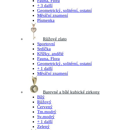
Fauna, Flora
+ 3 další
Geometrický, solitérní, ostatní
Měsíční znamení
Písmenka
Růžové zlato
Sportovní
Srdíčka
Křížky, andělé
Fauna, Flora
Geometrický, solitérní, ostatní
+ 1 další
Měsíční znamení
Barevné a bílé kubické zirkony
Bílý
Růžový
Červený
Tm.modrý
Sv.modrý
+ 1 další
Zelený