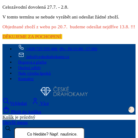
Celozávodní dovolená 27.7. - 2.8.
V tomto termínu se nebude vyrábět ani odesílat žádné zboží.
Objednané zboží z webu po 20.7. budeme odesílat nejdříve 13.8. !!!
DĚKUJEME ZA POCHOPENÍ
+420 725 535 406
(Po - Pá 11:00 - 17:00)
info@ceskedrahokamy.cz
Doprava a platba
Osobní odběr
Naše výroba šperků
Kontakty
Vyhledat
Více
0
Přejít do košíku
Košík
je prázdný
Otevřít menu