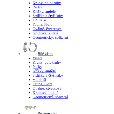
Kruhy, polokruhy
Pecky
Křížky, andělé
Srdíčka a čtyřlístky
+ 4 další
Fauna, Flora
Oválné, čtvercové
Kruhové, kulaté
Geometrický, soliterní
Bílé zlato
Visací
Kruhy, polokruhy
Pecky
Křížky, andělé
Srdíčka a čtyřlístky
+ 4 další
Fauna, Flora
Oválné, čtvercové
Kruhové, kulaté
Geometrický, soliterní
Růžové zlato