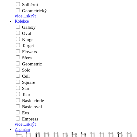
Solitérní
Geometrický
více...
skrýt
Kolekce
Galaxy
Oval
Kings
Target
Flowers
Sfera
Geometric
Solo
Cell
Square
Star
Tear
Basic circle
Basic oval
Eys
Empress
více...
skrýt
Zapínání