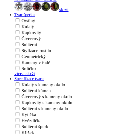
skrýt
Tvar šperku
Oválný
Kulatý
Kapkovitý
Čtvercový
Solitérní
Stylizace rostlin
Geometrický
Kameny v řadě
Srdíčko
více...
skrýt
Specifikace tvaru
Kulatý s kameny okolo
Solitérní kámen
Čtvercový s kameny okolo
Kapkovitý s kameny okolo
Solitérní s kameny okolo
Kytička
Hvězdička
Solitérní šperk
Křížek