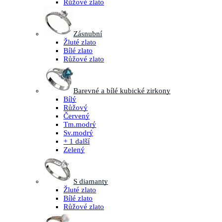
Růžové zlato
Zásnubní
Žluté zlato
Bílé zlato
Růžové zlato
Barevné a bílé kubické zirkony
Bílý
Růžový
Červený
Tm.modrý
Sv.modrý
+ 1 další
Zelený
S diamanty
Žluté zlato
Bílé zlato
Růžové zlato