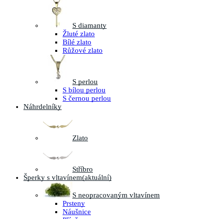
S diamanty
Žluté zlato
Bílé zlato
Růžové zlato
S perlou
S bílou perlou
S černou perlou
Náhrdelníky
Zlato
Stříbro
Šperky s vltavínem
(aktuální)
S neopracovaným vltavínem
Prsteny
Náušnice