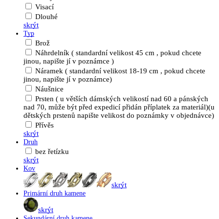
Visací
Dlouhé
skrýt
Typ
Brož
Náhrdelník ( standardní velikost 45 cm , pokud chcete
jinou, napište jí v poznámce )
Náramek ( standardní velikost 18-19 cm , pokud chcete
jinou, napište jí v poznámce)
Náušnice
Prsten ( u větších dámských velikostí nad 60 a pánských
nad 70, může být před expedicí přidán příplatek za materiál)(u
dětských prstenů napište velikost do poznámky v objednávce)
Přívěs
skrýt
Druh
bez řetízku
skrýt
Kov
skrýt
Primární druh kamene
skrýt
Sekundární druh kamene