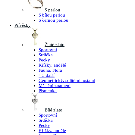
S perlou
S bílou perlou
S černou perlou
Přívěsky
Žluté zlato
Sportovní
Srdíčka
Pecky
Křížky, andělé
Fauna, Flora
+ 3 další
Geometrický, solitérní, ostatní
Měsíční znamení
Písmenka
Bílé zlato
Sportovní
Srdíčka
Pecky
Křížky, andělé