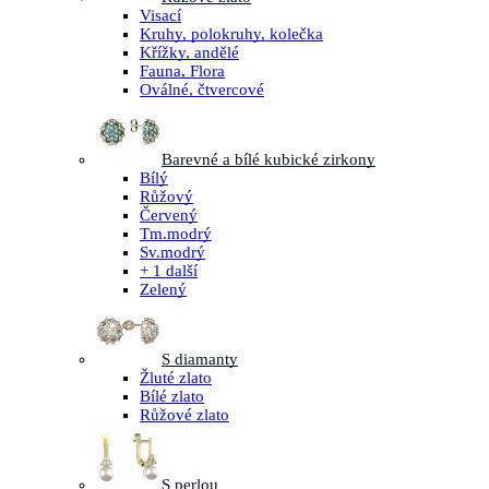
Visací
Kruhy, polokruhy, kolečka
Křížky, andělé
Fauna, Flora
Oválné, čtvercové
Barevné a bílé kubické zirkony
Bílý
Růžový
Červený
Tm.modrý
Sv.modrý
+ 1 další
Zelený
S diamanty
Žluté zlato
Bílé zlato
Růžové zlato
S perlou