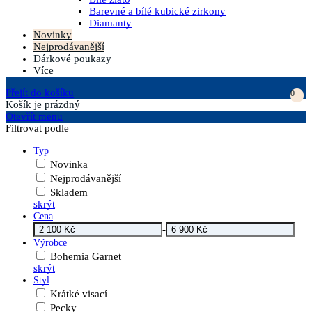
Barevné a bílé kubické zirkony
Diamanty
Novinky
Nejprodávanější
Dárkové poukazy
Více
Přejít do košíku
0
Košík
je prázdný
Otevřít menu
Filtrovat podle
Typ
Novinka
Nejprodávanější
Skladem
skrýt
Cena
-
Výrobce
Bohemia Garnet
skrýt
Styl
Krátké visací
Pecky