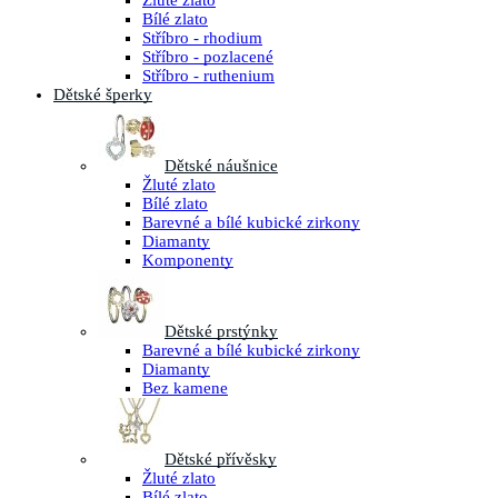
Žluté zlato
Bílé zlato
Stříbro - rhodium
Stříbro - pozlacené
Stříbro - ruthenium
Dětské šperky
Dětské náušnice
Žluté zlato
Bílé zlato
Barevné a bílé kubické zirkony
Diamanty
Komponenty
Dětské prstýnky
Barevné a bílé kubické zirkony
Diamanty
Bez kamene
Dětské přívěsky
Žluté zlato
Bílé zlato