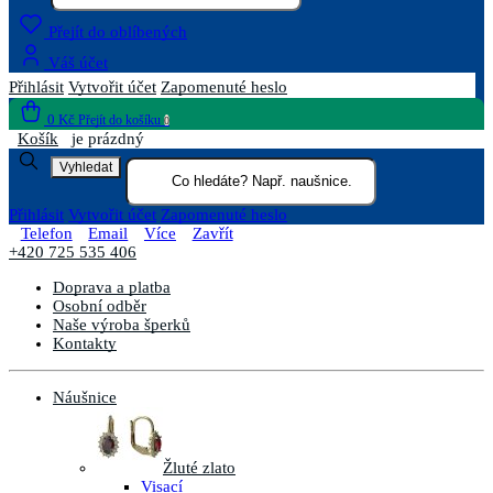
Přejít do oblíbených
Váš účet
Přihlásit
Vytvořit účet
Zapomenuté heslo
0 Kč
Přejít do košíku
0
Košík
je prázdný
Vyhledat
Přihlásit
Vytvořit účet
Zapomenuté heslo
Telefon
Email
Více
Zavřít
+420 725 535 406
Doprava a platba
Osobní odběr
Naše výroba šperků
Kontakty
Náušnice
Žluté zlato
Visací