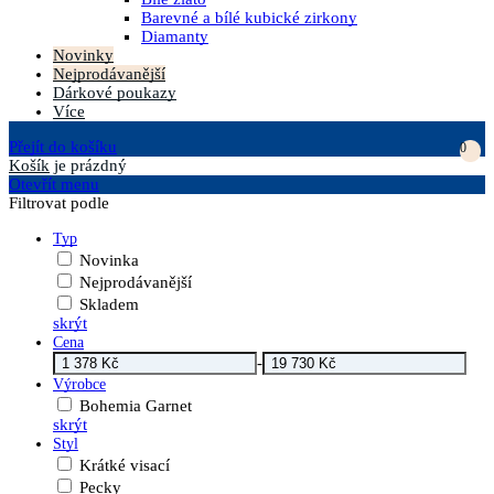
Barevné a bílé kubické zirkony
Diamanty
Novinky
Nejprodávanější
Dárkové poukazy
Více
Přejít do košíku
0
Košík
je prázdný
Otevřít menu
Filtrovat podle
Typ
Novinka
Nejprodávanější
Skladem
skrýt
Cena
-
Výrobce
Bohemia Garnet
skrýt
Styl
Krátké visací
Pecky