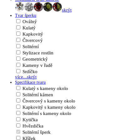
skrýt
Tvar šperku
Oválný
Kulatý
Kapkovitý
Čtvercový
Solitérní
Stylizace rostlin
Geometrický
Kameny v řadě
Srdíčko
více...
skrýt
Specifikace tvaru
Kulatý s kameny okolo
Solitérní kámen
Čtvercový s kameny okolo
Kapkovitý s kameny okolo
Solitérní s kameny okolo
Kytička
Hvězdička
Solitérní šperk
Křížek