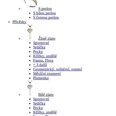
S perlou
S bílou perlou
S černou perlou
Přívěsky
Žluté zlato
Sportovní
Srdíčka
Pecky
Křížky, andělé
Fauna, Flora
+ 3 další
Geometrický, solitérní, ostatní
Měsíční znamení
Písmenka
Bílé zlato
Sportovní
Srdíčka
Pecky
Křížky, andělé