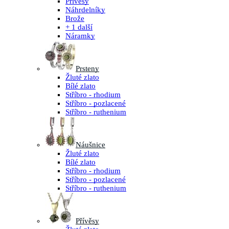
Přívěsy
Náhrdelníky
Brože
+ 1 další
Náramky
Prsteny
Žluté zlato
Bílé zlato
Stříbro - rhodium
Stříbro - pozlacené
Stříbro - ruthenium
Náušnice
Žluté zlato
Bílé zlato
Stříbro - rhodium
Stříbro - pozlacené
Stříbro - ruthenium
Přívěsy