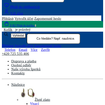
Přejít do oblíbených
Váš účet
Přihlásit
Vytvořit účet
Zapomenuté heslo
0 Kč
Přejít do košíku
0
Košík
je prázdný
Vyhledat
Přihlásit
Vytvořit účet
Zapomenuté heslo
Telefon
Email
Více
Zavřít
+420 725 535 406
Doprava a platba
Osobní odběr
Naše výroba šperků
Kontakty
Náušnice
Žluté zlato
Visací