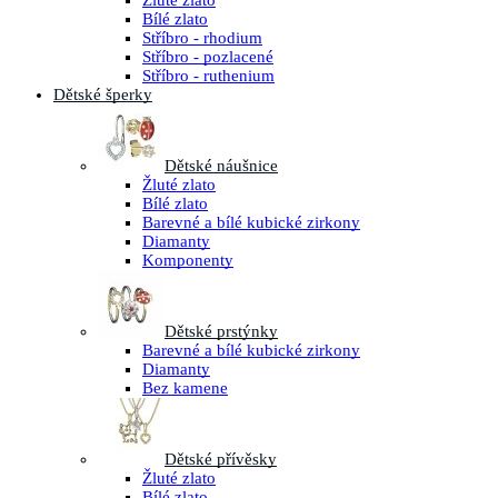
Žluté zlato
Bílé zlato
Stříbro - rhodium
Stříbro - pozlacené
Stříbro - ruthenium
Dětské šperky
Dětské náušnice
Žluté zlato
Bílé zlato
Barevné a bílé kubické zirkony
Diamanty
Komponenty
Dětské prstýnky
Barevné a bílé kubické zirkony
Diamanty
Bez kamene
Dětské přívěsky
Žluté zlato
Bílé zlato