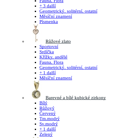
Fauna, Flora
+ 3 další
Geometrický, solitérní, ostatní
Měsíční znamení
Písmenka
Růžové zlato
Sportovní
Srdíčka
Křížky, andělé
Fauna, Flora
Geometrický, solitérní, ostatní
+ 1 další
Měsíční znamení
Barevné a bílé kubické zirkony
Bílý
Růžový
Červený
Tm.modrý
Sv.modrý
+ 1 další
Zelený