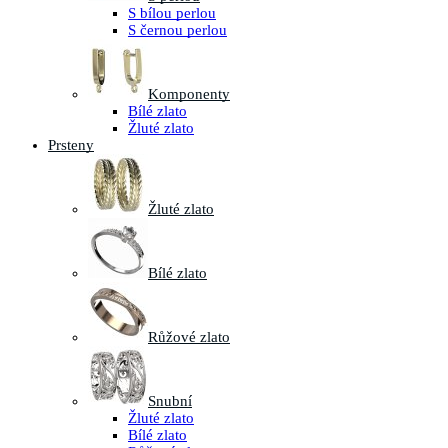
S bílou perlou
S černou perlou
Komponenty
Bílé zlato
Žluté zlato
Prsteny
Žluté zlato
Bílé zlato
Růžové zlato
Snubní
Žluté zlato
Bílé zlato