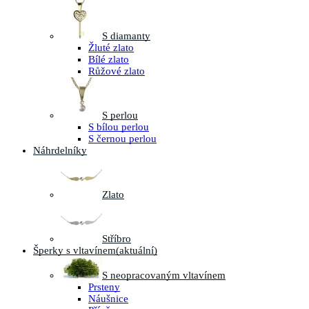
S diamanty
Žluté zlato
Bílé zlato
Růžové zlato
S perlou
S bílou perlou
S černou perlou
Náhrdelníky
Zlato
Stříbro
Šperky s vltavínem
(aktuální)
S neopracovaným vltavínem
Prsteny
Náušnice