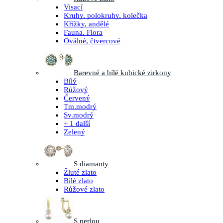
Visací
Kruhy, polokruhy, kolečka
Křížky, andělé
Fauna, Flora
Oválné, čtvercové
Barevné a bílé kubické zirkony
Bílý
Růžový
Červený
Tm.modrý
Sv.modrý
+ 1 další
Zelený
S diamanty
Žluté zlato
Bílé zlato
Růžové zlato
S perlou