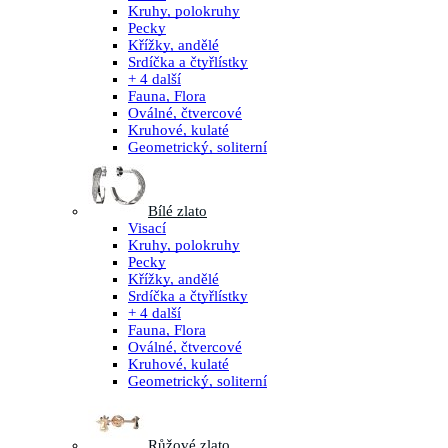
Kruhy, polokruhy
Pecky
Křížky, andělé
Srdíčka a čtyřlístky
+ 4 další
Fauna, Flora
Oválné, čtvercové
Kruhové, kulaté
Geometrický, soliterní
Bílé zlato
Visací
Kruhy, polokruhy
Pecky
Křížky, andělé
Srdíčka a čtyřlístky
+ 4 další
Fauna, Flora
Oválné, čtvercové
Kruhové, kulaté
Geometrický, soliterní
Růžové zlato