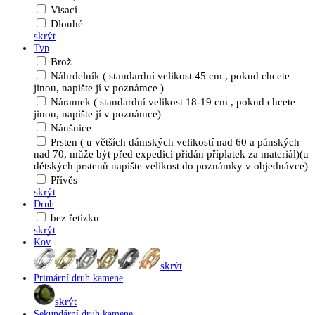
Visací
Dlouhé
skrýt
Typ
Brož
Náhrdelník ( standardní velikost 45 cm , pokud chcete
jinou, napište jí v poznámce )
Náramek ( standardní velikost 18-19 cm , pokud chcete
jinou, napište jí v poznámce)
Náušnice
Prsten ( u větších dámských velikostí nad 60 a pánských
nad 70, může být před expedicí přidán příplatek za materiál)(u
dětských prstenů napište velikost do poznámky v objednávce)
Přívěs
skrýt
Druh
bez řetízku
skrýt
Kov
skrýt
Primární druh kamene
skrýt
Sekundární druh kamene