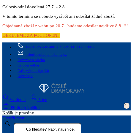
Celozávodní dovolená 27.7. - 2.8.
V tomto termínu se nebude vyrábět ani odesílat žádné zboží.
Objednané zboží z webu po 20.7. budeme odesílat nejdříve 8.8. !!!
DĚKUJEME ZA POCHOPENÍ
+420 725 535 406
(Po - Pá 11:00 - 17:00)
info@ceskedrahokamy.cz
Doprava a platba
Osobní odběr
Naše výroba šperků
Kontakty
Vyhledat
Více
0
Přejít do košíku
Košík
je prázdný
Otevřít menu