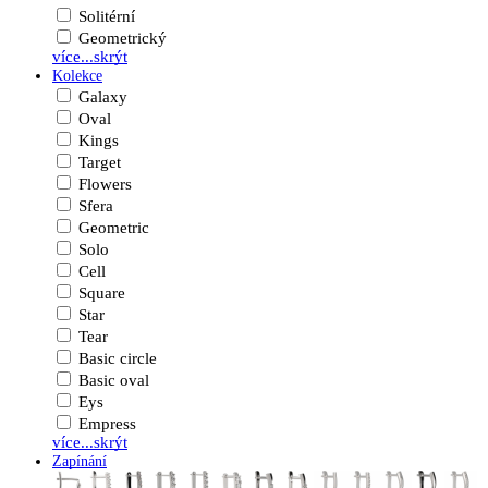
Solitérní
Geometrický
více...
skrýt
Kolekce
Galaxy
Oval
Kings
Target
Flowers
Sfera
Geometric
Solo
Cell
Square
Star
Tear
Basic circle
Basic oval
Eys
Empress
více...
skrýt
Zapínání