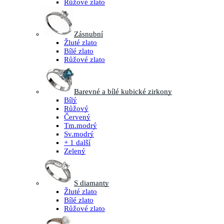
Růžové zlato
Zásnubní
Žluté zlato
Bílé zlato
Růžové zlato
Barevné a bílé kubické zirkony
Bílý
Růžový
Červený
Tm.modrý
Sv.modrý
+ 1 další
Zelený
S diamanty
Žluté zlato
Bílé zlato
Růžové zlato