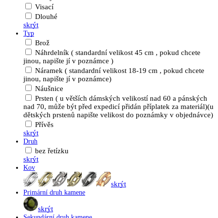
Visací
Dlouhé
skrýt
Typ
Brož
Náhrdelník ( standardní velikost 45 cm , pokud chcete
jinou, napište jí v poznámce )
Náramek ( standardní velikost 18-19 cm , pokud chcete
jinou, napište jí v poznámce)
Náušnice
Prsten ( u větších dámských velikostí nad 60 a pánských
nad 70, může být před expedicí přidán příplatek za materiál)(u
dětských prstenů napište velikost do poznámky v objednávce)
Přívěs
skrýt
Druh
bez řetízku
skrýt
Kov
skrýt
Primární druh kamene
skrýt
Sekundární druh kamene