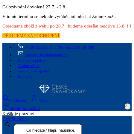
Celozávodní dovolená 27.7. - 2.8.
V tomto termínu se nebude vyrábět ani odesílat žádné zboží.
Objednané zboží z webu po 20.7. budeme odesílat nejdříve 13.8. !!!
DĚKUJEME ZA POCHOPENÍ
+420 725 535 406
(Po - Pá 11:00 - 17:00)
info@ceskedrahokamy.cz
Doprava a platba
Osobní odběr
Naše výroba šperků
Kontakty
Vyhledat
Více
0
Přejít do košíku
Košík
je prázdný
Otevřít menu