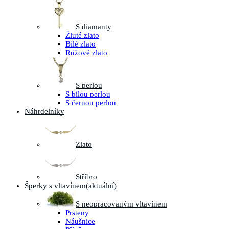
S diamanty
Žluté zlato
Bílé zlato
Růžové zlato
S perlou
S bílou perlou
S černou perlou
Náhrdelníky
Zlato
Stříbro
Šperky s vltavínem
(aktuální)
S neopracovaným vltavínem
Prsteny
Náušnice