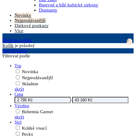
Barevné a bílé kubické zirkony
Diamanty
Novinky
Nejprodávanější
Dárkové poukazy
Více
Přejít do košíku
0
Košík
je prázdný
Otevřít menu
Filtrovat podle
Typ
Novinka
Nejprodávanější
Skladem
skrýt
Cena
-
Výrobce
Bohemia Garnet
skrýt
Styl
Krátké visací
Pecky