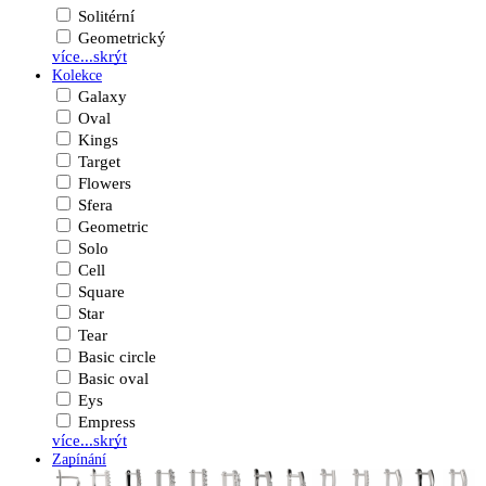
Solitérní
Geometrický
více...
skrýt
Kolekce
Galaxy
Oval
Kings
Target
Flowers
Sfera
Geometric
Solo
Cell
Square
Star
Tear
Basic circle
Basic oval
Eys
Empress
více...
skrýt
Zapínání