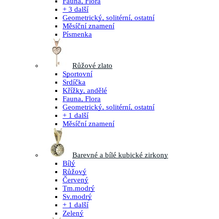
Fauna, Flora
+ 3 další
Geometrický, solitérní, ostatní
Měsíční znamení
Písmenka
Růžové zlato
Sportovní
Srdíčka
Křížky, andělé
Fauna, Flora
Geometrický, solitérní, ostatní
+ 1 další
Měsíční znamení
Barevné a bílé kubické zirkony
Bílý
Růžový
Červený
Tm.modrý
Sv.modrý
+ 1 další
Zelený