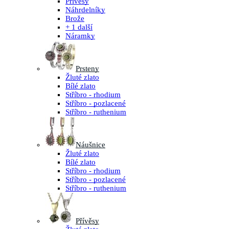
Přívěsy
Náhrdelníky
Brože
+ 1 další
Náramky
Prsteny
Žluté zlato
Bílé zlato
Stříbro - rhodium
Stříbro - pozlacené
Stříbro - ruthenium
Náušnice
Žluté zlato
Bílé zlato
Stříbro - rhodium
Stříbro - pozlacené
Stříbro - ruthenium
Přívěsy