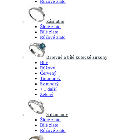
Růžové zlato
Zásnubní
Žluté zlato
Bílé zlato
Růžové zlato
Barevné a bílé kubické zirkony
Bílý
Růžový
Červený
Tm.modrý
Sv.modrý
+ 1 další
Zelený
S diamanty
Žluté zlato
Bílé zlato
Růžové zlato