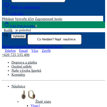
Přejít do oblíbených
Váš účet
Přihlásit
Vytvořit účet
Zapomenuté heslo
0 Kč
Přejít do košíku
0
Košík
je prázdný
Vyhledat
Přihlásit
Vytvořit účet
Zapomenuté heslo
Telefon
Email
Více
Zavřít
+420 725 535 406
Doprava a platba
Osobní odběr
Naše výroba šperků
Kontakty
Náušnice
Žluté zlato
Visací