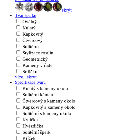
skrýt
Tvar šperku
Oválný
Kulatý
Kapkovitý
Čtvercový
Solitérní
Stylizace rostlin
Geometrický
Kameny v řadě
Srdíčko
více...
skrýt
Specifikace tvaru
Kulatý s kameny okolo
Solitérní kámen
Čtvercový s kameny okolo
Kapkovitý s kameny okolo
Solitérní s kameny okolo
Kytička
Hvězdička
Solitérní šperk
Křížek