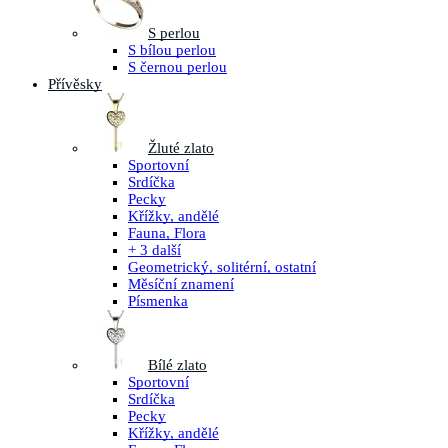
S perlou
S bílou perlou
S černou perlou
Přívěsky
Žluté zlato
Sportovní
Srdíčka
Pecky
Křížky, andělé
Fauna, Flora
+ 3 další
Geometrický, solitérní, ostatní
Měsíční znamení
Písmenka
Bílé zlato
Sportovní
Srdíčka
Pecky
Křížky, andělé