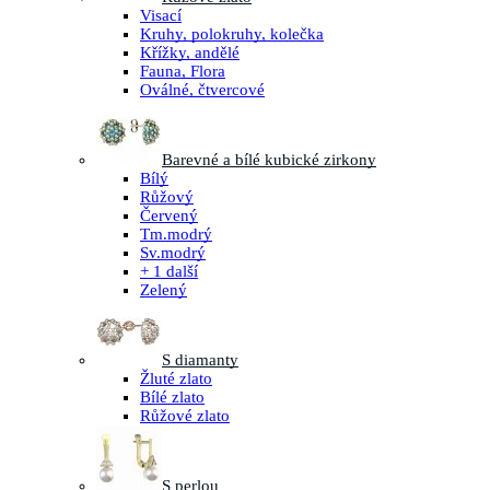
Visací
Kruhy, polokruhy, kolečka
Křížky, andělé
Fauna, Flora
Oválné, čtvercové
Barevné a bílé kubické zirkony
Bílý
Růžový
Červený
Tm.modrý
Sv.modrý
+ 1 další
Zelený
S diamanty
Žluté zlato
Bílé zlato
Růžové zlato
S perlou