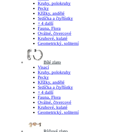
Kruhy, polokruhy
Pecky
Křížky, andělé
Srdíčka a čtyřlístky
+ 4 další
Fauna, Flora
Oválné, čtvercové
Kruhové, kulaté
Geometrický, soliterní
Bílé zlato
Visací
Kruhy, polokruhy
Pecky
Křížky, andělé
Srdíčka a čtyřlístky
+ 4 další
Fauna, Flora
Oválné, čtvercové
Kruhové, kulaté
Geometrický, soliterní
Růžové zlato