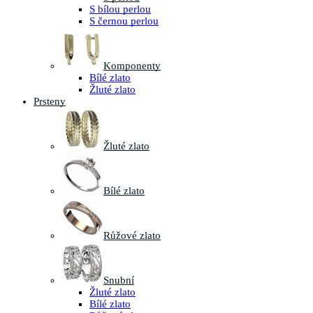
S bílou perlou
S černou perlou
Komponenty
Bílé zlato
Žluté zlato
Prsteny
Žluté zlato
Bílé zlato
Růžové zlato
Snubní
Žluté zlato
Bílé zlato