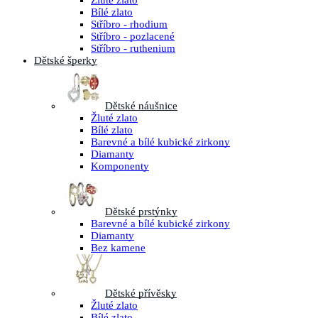
Žluté zlato
Bílé zlato
Stříbro - rhodium
Stříbro - pozlacené
Stříbro - ruthenium
Dětské šperky
Dětské náušnice
Žluté zlato
Bílé zlato
Barevné a bílé kubické zirkony
Diamanty
Komponenty
Dětské prstýnky
Barevné a bílé kubické zirkony
Diamanty
Bez kamene
Dětské přívěsky
Žluté zlato
Bílé zlato