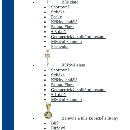
Bílé zlato
Sportovní
Srdíčka
Pecky
Křížky, andělé
Fauna, Flora
+ 3 další
Geometrický, solitérní, ostatní
Měsíční znamení
Písmenka
Růžové zlato
Sportovní
Srdíčka
Křížky, andělé
Fauna, Flora
Geometrický, solitérní, ostatní
+ 1 další
Měsíční znamení
Barevné a bílé kubické zirkony
Bílý
Růžový