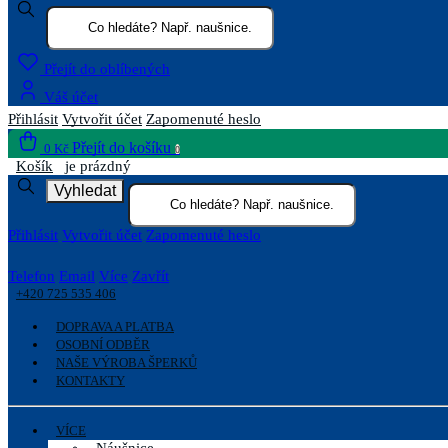
Přejít do oblíbených
Váš účet
Přihlásit
Vytvořit účet
Zapomenuté heslo
Přejít do košíku
0 Kč
0
Košík
je prázdný
Vyhledat
Přihlásit
Vytvořit účet
Zapomenuté heslo
Telefon
Email
Více
Zavřít
+420 725 535 406
DOPRAVA A PLATBA
OSOBNÍ ODBĚR
NAŠE VÝROBA ŠPERKŮ
KONTAKTY
VÍCE