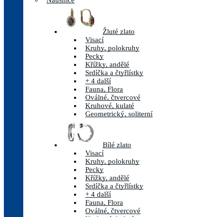
Náušnice
Žluté zlato
Visací
Kruhy, polokruhy
Pecky
Křížky, andělé
Srdíčka a čtyřlístky
+ 4 další
Fauna, Flora
Oválné, čtvercové
Kruhové, kulaté
Geometrický, soliterní
Bílé zlato
Visací
Kruhy, polokruhy
Pecky
Křížky, andělé
Srdíčka a čtyřlístky
+ 4 další
Fauna, Flora
Oválné, čtvercové