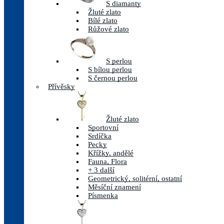
S diamanty
Žluté zlato
Bílé zlato
Růžové zlato
S perlou
S bílou perlou
S černou perlou
Přívěsky
Žluté zlato
Sportovní
Srdíčka
Pecky
Křížky, andělé
Fauna, Flora
+ 3 další
Geometrický, solitérní, ostatní
Měsíční znamení
Písmenka