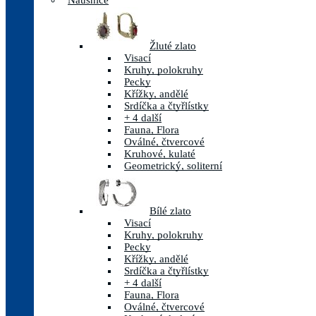
Náušnice
Žluté zlato
Visací
Kruhy, polokruhy
Pecky
Křížky, andělé
Srdíčka a čtyřlístky
+ 4 další
Fauna, Flora
Oválné, čtvercové
Kruhové, kulaté
Geometrický, soliterní
Bílé zlato
Visací
Kruhy, polokruhy
Pecky
Křížky, andělé
Srdíčka a čtyřlístky
+ 4 další
Fauna, Flora
Oválné, čtvercové