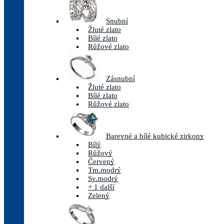
Snubní
Žluté zlato
Bílé zlato
Růžové zlato
Zásnubní
Žluté zlato
Bílé zlato
Růžové zlato
Barevné a bílé kubické zirkony
Bílý
Růžový
Červený
Tm.modrý
Sv.modrý
+ 1 další
Zelený