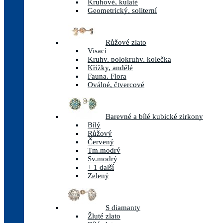
Kruhové, kulaté
Geometrický, soliterní
Růžové zlato
Visací
Kruhy, polokruhy, kolečka
Křížky, andělé
Fauna, Flora
Oválné, čtvercové
Barevné a bílé kubické zirkony
Bílý
Růžový
Červený
Tm.modrý
Sv.modrý
+ 1 další
Zelený
S diamanty
Žluté zlato