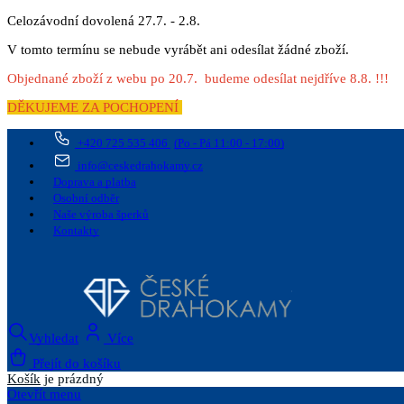
Celozávodní dovolená 27.7. - 2.8.
V tomto termínu se nebude vyrábět ani odesílat žádné zboží.
Objednané zboží z webu po 20.7. budeme odesílat nejdříve 8.8. !!!
DĚKUJEME ZA POCHOPENÍ
+420 725 535 406
(Po - Pá 11:00 - 17:00)
info@ceskedrahokamy.cz
Doprava a platba
Osobní odběr
Naše výroba šperků
Kontakty
Vyhledat
Více
Přejít do košíku
Košík
je prázdný
Otevřít menu