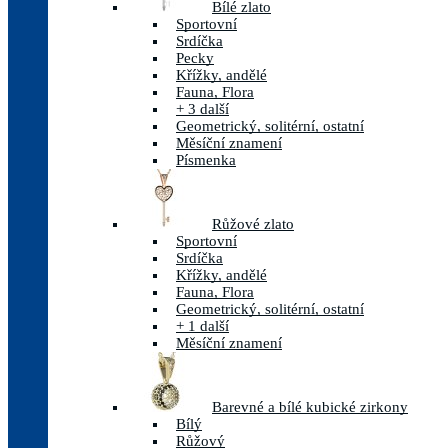
Bílé zlato
Sportovní
Srdíčka
Pecky
Křížky, andělé
Fauna, Flora
+ 3 další
Geometrický, solitérní, ostatní
Měsíční znamení
Písmenka
Růžové zlato
Sportovní
Srdíčka
Křížky, andělé
Fauna, Flora
Geometrický, solitérní, ostatní
+ 1 další
Měsíční znamení
Barevné a bílé kubické zirkony
Bílý
Růžový