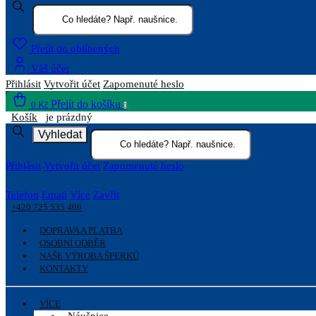
Přejít do oblíbených
Váš účet
Přihlásit
Vytvořit účet
Zapomenuté heslo
Přejít do košíku
0 Kč
0
Košík
je prázdný
Vyhledat
Přihlásit
Vytvořit účet
Zapomenuté heslo
Telefon
Email
Více
Zavřít
+420 725 535 406
DOPRAVA A PLATBA
OSOBNÍ ODBĚR
NAŠE VÝROBA ŠPERKŮ
KONTAKTY
VÍCE