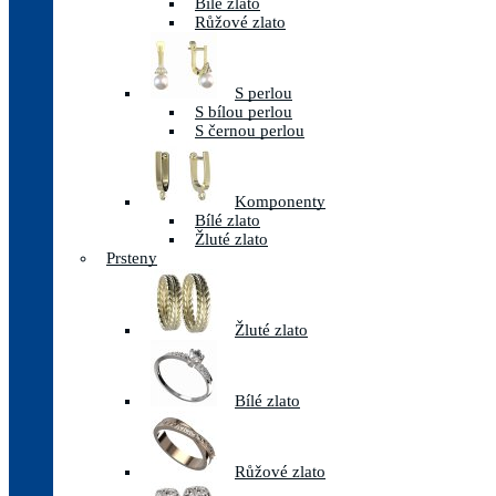
Bílé zlato
Růžové zlato
S perlou
S bílou perlou
S černou perlou
Komponenty
Bílé zlato
Žluté zlato
Prsteny
Žluté zlato
Bílé zlato
Růžové zlato