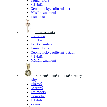
Fauna, Flora
+ 3 další
Geometrický, solitérní, ostatní
Měsíční znamení
Písmenka
Růžové zlato
Sportovní
Srdíčka
Křížky, andělé
Fauna, Flora
Geometrický, solitérní, ostatní
+ 1 další
Měsíční znamení
Barevné a bílé kubické zirkony
Bílý
Růžový
Červený
Tm.modrý
Sv.modrý
+ 1 další
Zelený