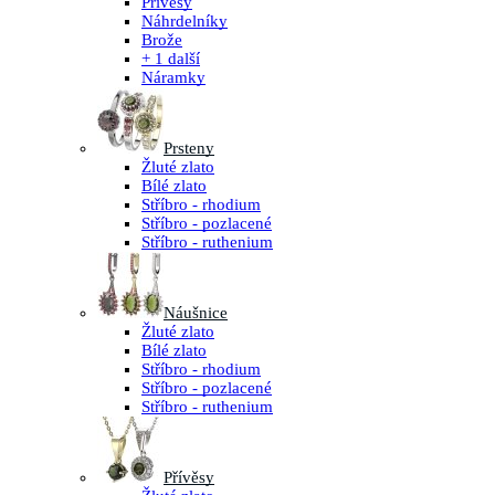
Přívěsy
Náhrdelníky
Brože
+ 1 další
Náramky
Prsteny
Žluté zlato
Bílé zlato
Stříbro - rhodium
Stříbro - pozlacené
Stříbro - ruthenium
Náušnice
Žluté zlato
Bílé zlato
Stříbro - rhodium
Stříbro - pozlacené
Stříbro - ruthenium
Přívěsy