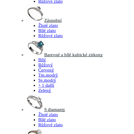
Růžové zlato
Zásnubní
Žluté zlato
Bílé zlato
Růžové zlato
Barevné a bílé kubické zirkony
Bílý
Růžový
Červený
Tm.modrý
Sv.modrý
+ 1 další
Zelený
S diamanty
Žluté zlato
Bílé zlato
Růžové zlato