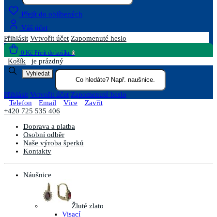
Přejít do oblíbených
Váš účet
Přihlásit
Vytvořit účet
Zapomenuté heslo
0 Kč
Přejít do košíku
0
Košík
je prázdný
Vyhledat
Přihlásit
Vytvořit účet
Zapomenuté heslo
Telefon
Email
Více
Zavřít
+420 725 535 406
Doprava a platba
Osobní odběr
Naše výroba šperků
Kontakty
Náušnice
Žluté zlato
Visací