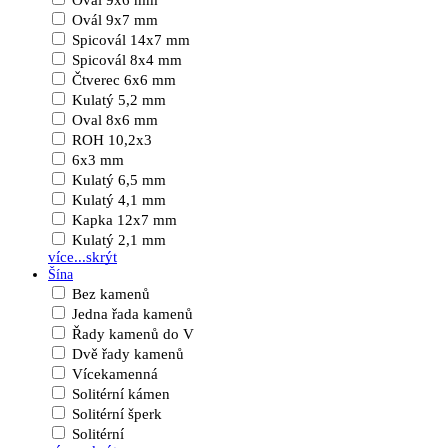
Ovál 9x6 mm
Ovál 9x7 mm
Spicovál 14x7 mm
Spicovál 8x4 mm
Čtverec 6x6 mm
Kulatý 5,2 mm
Oval 8x6 mm
ROH 10,2x3
6x3 mm
Kulatý 6,5 mm
Kulatý 4,1 mm
Kapka 12x7 mm
Kulatý 2,1 mm
více...
skrýt
Šína
Bez kamenů
Jedna řada kamenů
Řady kamenů do V
Dvě řady kamenů
Vícekamenná
Solitérní kámen
Solitérní šperk
Solitérní