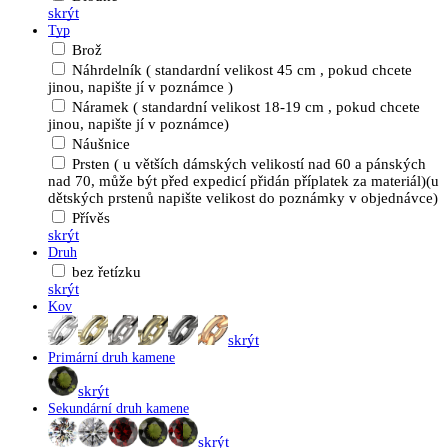
skrýt
Typ
Brož
Náhrdelník ( standardní velikost 45 cm , pokud chcete
jinou, napište jí v poznámce )
Náramek ( standardní velikost 18-19 cm , pokud chcete
jinou, napište jí v poznámce)
Náušnice
Prsten ( u větších dámských velikostí nad 60 a pánských
nad 70, může být před expedicí přidán příplatek za materiál)(u
dětských prstenů napište velikost do poznámky v objednávce)
Přívěs
skrýt
Druh
bez řetízku
skrýt
Kov
skrýt
Primární druh kamene
skrýt
Sekundární druh kamene
skrýt