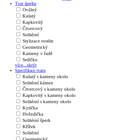
Tvar šperku
Oválný
Kulatý
Kapkovitý
Čtvercový
Solitérní
Stylizace rostlin
Geometrický
Kameny v řadě
Srdíčko
více...
skrýt
Specifikace tvaru
Kulatý s kameny okolo
Solitérní kámen
Čtvercový s kameny okolo
Kapkovitý s kameny okolo
Solitérní s kameny okolo
Kytička
Hvězdička
Solitérní šperk
Křížek
Solitérní
Geometrický