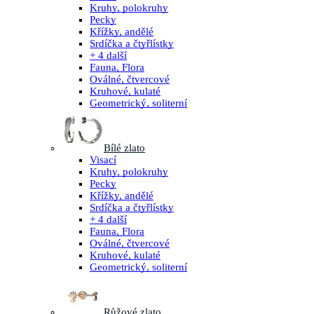
Kruhy, polokruhy
Pecky
Křížky, andělé
Srdíčka a čtyřlístky
+ 4 další
Fauna, Flora
Oválné, čtvercové
Kruhové, kulaté
Geometrický, soliterní
Bílé zlato
Visací
Kruhy, polokruhy
Pecky
Křížky, andělé
Srdíčka a čtyřlístky
+ 4 další
Fauna, Flora
Oválné, čtvercové
Kruhové, kulaté
Geometrický, soliterní
Růžové zlato