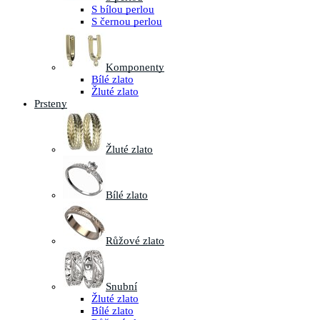
S bílou perlou
S černou perlou
Komponenty
Bílé zlato
Žluté zlato
Prsteny
Žluté zlato
Bílé zlato
Růžové zlato
Snubní
Žluté zlato
Bílé zlato