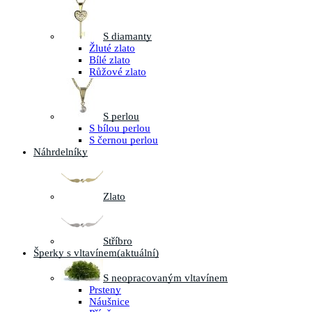
S diamanty
Žluté zlato
Bílé zlato
Růžové zlato
S perlou
S bílou perlou
S černou perlou
Náhrdelníky
Zlato
Stříbro
Šperky s vltavínem
(aktuální)
S neopracovaným vltavínem
Prsteny
Náušnice