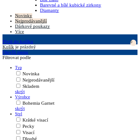
Barevné a bílé kubické zirkony
Diamanty
Novinky
Nejprodávanější
Dárkové poukazy
Více
Přejít do košíku
0
Košík
je prázdný
Otevřít menu
Filtrovat podle
Typ
Novinka
Nejprodávanější
Skladem
skrýt
Výrobce
Bohemia Garnet
skrýt
Styl
Krátké visací
Pecky
Visací
Dlouhé