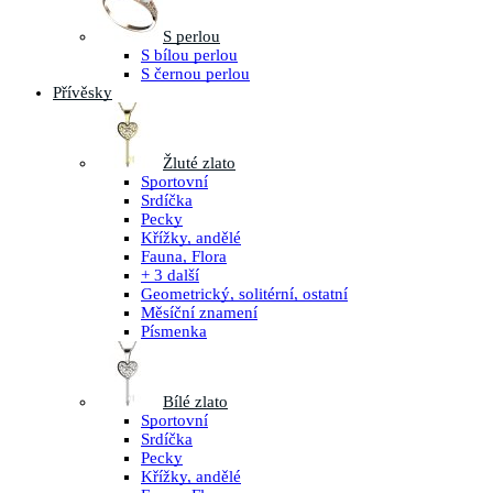
S perlou
S bílou perlou
S černou perlou
Přívěsky
Žluté zlato
Sportovní
Srdíčka
Pecky
Křížky, andělé
Fauna, Flora
+ 3 další
Geometrický, solitérní, ostatní
Měsíční znamení
Písmenka
Bílé zlato
Sportovní
Srdíčka
Pecky
Křížky, andělé