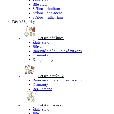
Žluté zlato
Bílé zlato
Stříbro - rhodium
Stříbro - pozlacené
Stříbro - ruthenium
Dětské šperky
Dětské náušnice
Žluté zlato
Bílé zlato
Barevné a bílé kubické zirkony
Diamanty
Komponenty
Dětské prstýnky
Barevné a bílé kubické zirkony
Diamanty
Bez kamene
Dětské přívěsky
Žluté zlato
Bílé zlato