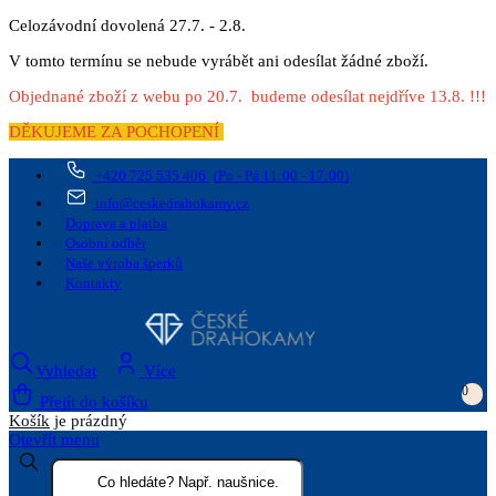
Celozávodní dovolená 27.7. - 2.8.
V tomto termínu se nebude vyrábět ani odesílat žádné zboží.
Objednané zboží z webu po 20.7. budeme odesílat nejdříve 13.8. !!!
DĚKUJEME ZA POCHOPENÍ
+420 725 535 406
(Po - Pá 11:00 - 17:00)
info@ceskedrahokamy.cz
Doprava a platba
Osobní odběr
Naše výroba šperků
Kontakty
Vyhledat
Více
0
Přejít do košíku
Košík
je prázdný
Otevřít menu