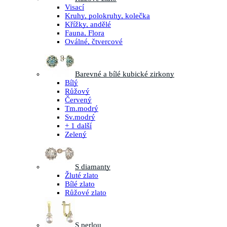
Visací
Kruhy, polokruhy, kolečka
Křížky, andělé
Fauna, Flora
Oválné, čtvercové
Barevné a bílé kubické zirkony
Bílý
Růžový
Červený
Tm.modrý
Sv.modrý
+ 1 další
Zelený
S diamanty
Žluté zlato
Bílé zlato
Růžové zlato
S perlou