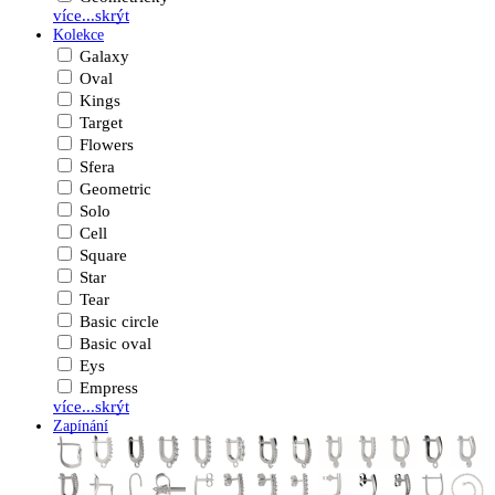
více...
skrýt
Kolekce
Galaxy
Oval
Kings
Target
Flowers
Sfera
Geometric
Solo
Cell
Square
Star
Tear
Basic circle
Basic oval
Eys
Empress
více...
skrýt
Zapínání