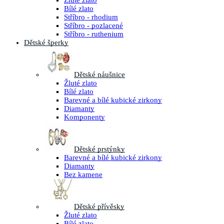
Žluté zlato
Bílé zlato
Stříbro - rhodium
Stříbro - pozlacené
Stříbro - ruthenium
Dětské šperky
Dětské náušnice
Žluté zlato
Bílé zlato
Barevné a bílé kubické zirkony
Diamanty
Komponenty
Dětské prstýnky
Barevné a bílé kubické zirkony
Diamanty
Bez kamene
Dětské přívěsky
Žluté zlato
Bílé zlato