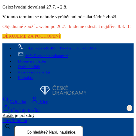
Celozávodní dovolená 27.7. - 2.8.
V tomto termínu se nebude vyrábět ani odesílat žádné zboží.
Objednané zboží z webu po 20.7. budeme odesílat nejdříve 8.8. !!!
DĚKUJEME ZA POCHOPENÍ
+420 725 535 406
(Po - Pá 11:00 - 17:00)
info@ceskedrahokamy.cz
Doprava a platba
Osobní odběr
Naše výroba šperků
Kontakty
Vyhledat
Více
0
Přejít do košíku
Košík
je prázdný
Otevřít menu