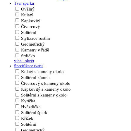
Tvar šperku
Oválný
Kulatý
Kapkovitý
Čtvercový
Solitérní
Stylizace rostlin
Geometrický
Kameny v řadě
Srdíčko
více...
skrýt
Specifikace tvaru
Kulatý s kameny okolo
Solitérní kámen
Čtvercový s kameny okolo
Kapkovitý s kameny okolo
Solitérní s kameny okolo
Kytička
Hvězdička
Solitérní šperk
Křížek
Solitérní
Geometrický