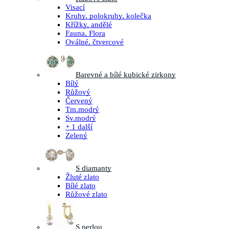
Visací
Kruhy, polokruhy, kolečka
Křížky, andělé
Fauna, Flora
Oválné, čtvercové
Barevné a bílé kubické zirkony
Bílý
Růžový
Červený
Tm.modrý
Sv.modrý
+ 1 další
Zelený
S diamanty
Žluté zlato
Bílé zlato
Růžové zlato
S perlou