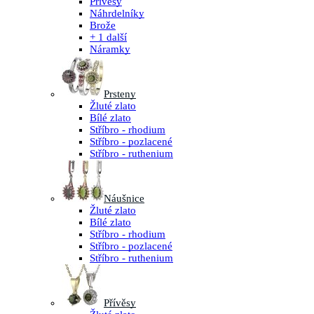
Přívěsy
Náhrdelníky
Brože
+ 1 další
Náramky
Prsteny
Žluté zlato
Bílé zlato
Stříbro - rhodium
Stříbro - pozlacené
Stříbro - ruthenium
Náušnice
Žluté zlato
Bílé zlato
Stříbro - rhodium
Stříbro - pozlacené
Stříbro - ruthenium
Přívěsy