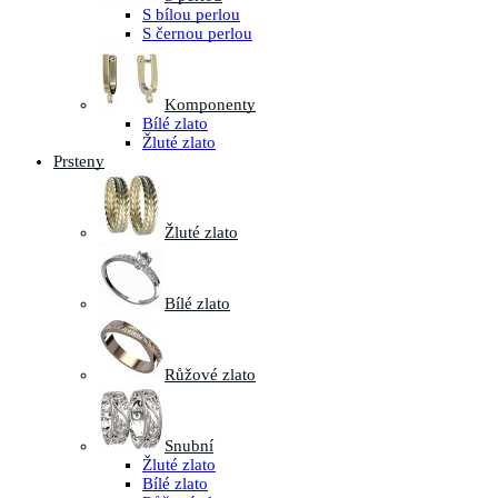
S bílou perlou
S černou perlou
Komponenty
Bílé zlato
Žluté zlato
Prsteny
Žluté zlato
Bílé zlato
Růžové zlato
Snubní
Žluté zlato
Bílé zlato