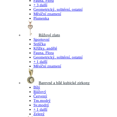
Fauna, Flora
+ 3 další
Geometrický, solitérní, ostatní
Měsíční znamení
Písmenka
Růžové zlato
Sportovní
Srdíčka
Křížky, andělé
Fauna, Flora
Geometrický, solitérní, ostatní
+ 1 další
Měsíční znamení
Barevné a bílé kubické zirkony
Bílý
Růžový
Červený
Tm.modrý
Sv.modrý
+ 1 další
Zelený