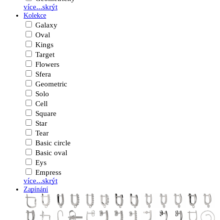
více...
skrýt
Kolekce
Galaxy
Oval
Kings
Target
Flowers
Sfera
Geometric
Solo
Cell
Square
Star
Tear
Basic circle
Basic oval
Eys
Empress
více...
skrýt
Zapínání