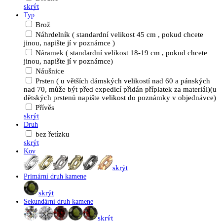
skrýt
Typ
Brož
Náhrdelník ( standardní velikost 45 cm , pokud chcete
jinou, napište jí v poznámce )
Náramek ( standardní velikost 18-19 cm , pokud chcete
jinou, napište jí v poznámce)
Náušnice
Prsten ( u větších dámských velikostí nad 60 a pánských
nad 70, může být před expedicí přidán příplatek za materiál)(u
dětských prstenů napište velikost do poznámky v objednávce)
Přívěs
skrýt
Druh
bez řetízku
skrýt
Kov
skrýt
Primární druh kamene
skrýt
Sekundární druh kamene
skrýt