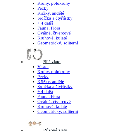
Kruhy, polokruhy
Pecky
Křížky, andělé
Srdíčka a čtyřlístky
+ 4 další
Fauna, Flora
Oválné, čtvercové
Kruhové, kulaté
Geometrický, soliterní
Bílé zlato
Visací
Kruhy, polokruhy
Pecky
Křížky, andělé
Srdíčka a čtyřlístky
+ 4 další
Fauna, Flora
Oválné, čtvercové
Kruhové, kulaté
Geometrický, soliterní
Růžové zlato