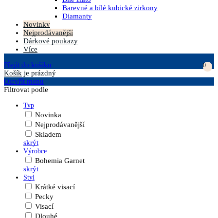
Barevné a bílé kubické zirkony
Diamanty
Novinky
Nejprodávanější
Dárkové poukazy
Více
Přejít do košíku
0
Košík
je prázdný
Otevřít menu
Filtrovat podle
Typ
Novinka
Nejprodávanější
Skladem
skrýt
Výrobce
Bohemia Garnet
skrýt
Styl
Krátké visací
Pecky
Visací
Dlouhé