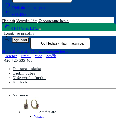
Přejít do oblíbených
Váš účet
Přihlásit
Vytvořit účet
Zapomenuté heslo
0 Kč
Přejít do košíku
0
Košík
je prázdný
Vyhledat
Přihlásit
Vytvořit účet
Zapomenuté heslo
Telefon
Email
Více
Zavřít
+420 725 535 406
Doprava a platba
Osobní odběr
Naše výroba šperků
Kontakty
Náušnice
Žluté zlato
Visací