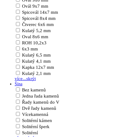
Ovál 9x6 mm
Ovál 9x7 mm
Spicovál 14x7 mm
Spicovál 8x4 mm
Čtverec 6x6 mm
Kulatý 5,2 mm
Oval 8x6 mm
ROH 10,2x3
6x3 mm
Kulatý 6,5 mm
Kulatý 4,1 mm
Kapka 12x7 mm
Kulatý 2,1 mm
více...
skrýt
Šína
Bez kamenů
Jedna řada kamenů
Řady kamenů do V
Dvě řady kamenů
Vícekamenná
Solitérní kámen
Solitérní šperk
Solitérní