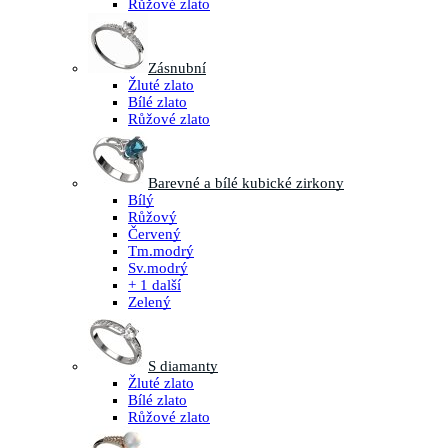
Růžové zlato
Zásnubní
Žluté zlato
Bílé zlato
Růžové zlato
Barevné a bílé kubické zirkony
Bílý
Růžový
Červený
Tm.modrý
Sv.modrý
+ 1 další
Zelený
S diamanty
Žluté zlato
Bílé zlato
Růžové zlato