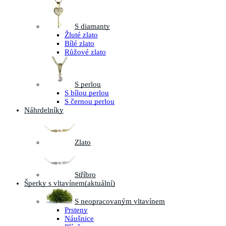
S diamanty
Žluté zlato
Bílé zlato
Růžové zlato
S perlou
S bílou perlou
S černou perlou
Náhrdelníky
Zlato
Stříbro
Šperky s vltavínem
(aktuální)
S neopracovaným vltavínem
Prsteny
Náušnice