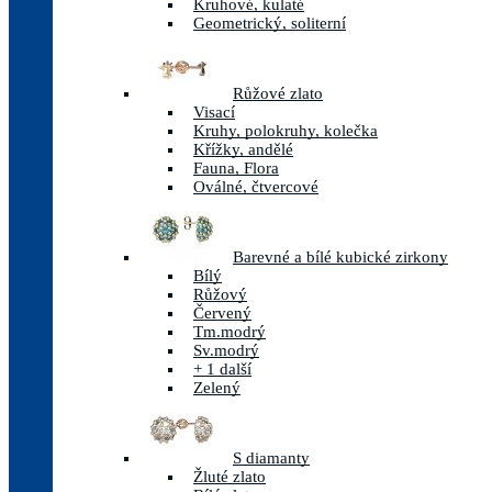
Kruhové, kulaté
Geometrický, soliterní
Růžové zlato
Visací
Kruhy, polokruhy, kolečka
Křížky, andělé
Fauna, Flora
Oválné, čtvercové
Barevné a bílé kubické zirkony
Bílý
Růžový
Červený
Tm.modrý
Sv.modrý
+ 1 další
Zelený
S diamanty
Žluté zlato