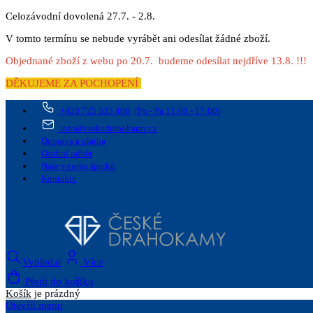
Celozávodní dovolená 27.7. - 2.8.
V tomto termínu se nebude vyrábět ani odesílat žádné zboží.
Objednané zboží z webu po 20.7. budeme odesílat nejdříve 13.8. !!!
DĚKUJEME ZA POCHOPENÍ
+420 725 535 406
(Po - Pá 11:00 - 17:00)
info@ceskedrahokamy.cz
Doprava a platba
Osobní odběr
Naše výroba šperků
Kontakty
Vyhledat
Více
Přejít do košíku
Košík
je prázdný
Otevřít menu