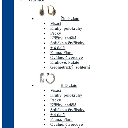
Náušnice
Žluté zlato
Visací
Kruhy, polokruhy
Pecky
Křížky, andělé
Srdíčka a čtyřlístky
+ 4 další
Fauna, Flora
Oválné, čtvercové
Kruhové, kulaté
Geometrický, soliterní
Bílé zlato
Visací
Kruhy, polokruhy
Pecky
Křížky, andělé
Srdíčka a čtyřlístky
+ 4 další
Fauna, Flora
Oválné, čtvercové