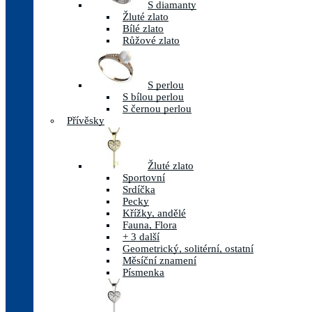
S diamanty
Žluté zlato
Bílé zlato
Růžové zlato
S perlou
S bílou perlou
S černou perlou
Přívěsky
Žluté zlato
Sportovní
Srdíčka
Pecky
Křížky, andělé
Fauna, Flora
+ 3 další
Geometrický, solitérní, ostatní
Měsíční znamení
Písmenka