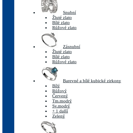
Snubní
Žluté zlato
Bílé zlato
Růžové zlato
Zásnubní
Žluté zlato
Bílé zlato
Růžové zlato
Barevné a bílé kubické zirkony
Bílý
Růžový
Červený
Tm.modrý
Sv.modrý
+ 1 další
Zelený