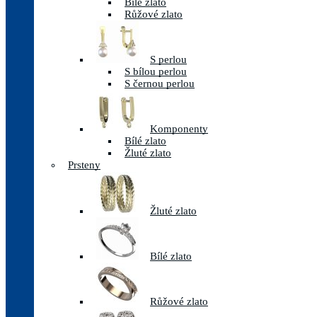
Bílé zlato
Růžové zlato
S perlou
S bílou perlou
S černou perlou
Komponenty
Bílé zlato
Žluté zlato
Prsteny
Žluté zlato
Bílé zlato
Růžové zlato