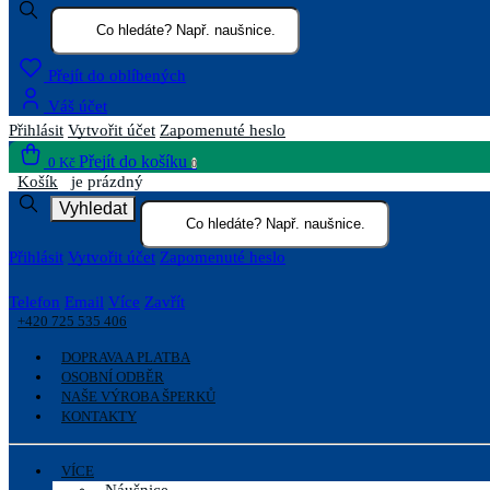
Přejít do oblíbených
Váš účet
Přihlásit
Vytvořit účet
Zapomenuté heslo
Přejít do košíku
0 Kč
0
Košík
je prázdný
Vyhledat
Přihlásit
Vytvořit účet
Zapomenuté heslo
Telefon
Email
Více
Zavřít
+420 725 535 406
DOPRAVA A PLATBA
OSOBNÍ ODBĚR
NAŠE VÝROBA ŠPERKŮ
KONTAKTY
VÍCE