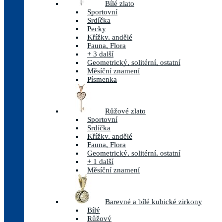
Bílé zlato
Sportovní
Srdíčka
Pecky
Křížky, andělé
Fauna, Flora
+ 3 další
Geometrický, solitérní, ostatní
Měsíční znamení
Písmenka
Růžové zlato
Sportovní
Srdíčka
Křížky, andělé
Fauna, Flora
Geometrický, solitérní, ostatní
+ 1 další
Měsíční znamení
Barevné a bílé kubické zirkony
Bílý
Růžový