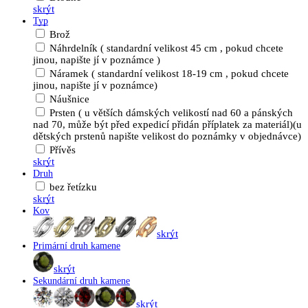
skrýt
Typ
Brož
Náhrdelník ( standardní velikost 45 cm , pokud chcete
jinou, napište jí v poznámce )
Náramek ( standardní velikost 18-19 cm , pokud chcete
jinou, napište jí v poznámce)
Náušnice
Prsten ( u větších dámských velikostí nad 60 a pánských
nad 70, může být před expedicí přidán příplatek za materiál)(u
dětských prstenů napište velikost do poznámky v objednávce)
Přívěs
skrýt
Druh
bez řetízku
skrýt
Kov
skrýt
Primární druh kamene
skrýt
Sekundární druh kamene
skrýt