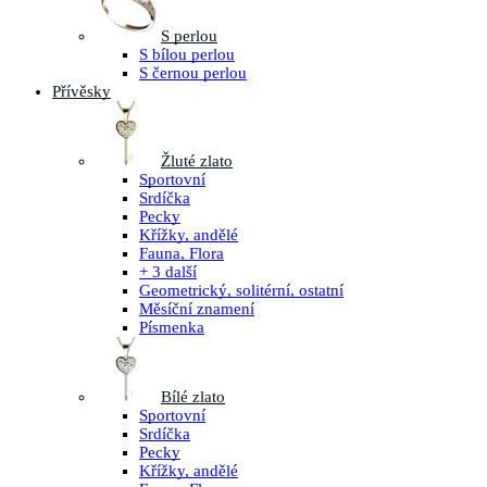
S perlou
S bílou perlou
S černou perlou
Přívěsky
Žluté zlato
Sportovní
Srdíčka
Pecky
Křížky, andělé
Fauna, Flora
+ 3 další
Geometrický, solitérní, ostatní
Měsíční znamení
Písmenka
Bílé zlato
Sportovní
Srdíčka
Pecky
Křížky, andělé