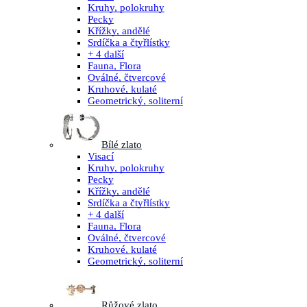
Kruhy, polokruhy
Pecky
Křížky, andělé
Srdíčka a čtyřlístky
+ 4 další
Fauna, Flora
Oválné, čtvercové
Kruhové, kulaté
Geometrický, soliterní
Bílé zlato
Visací
Kruhy, polokruhy
Pecky
Křížky, andělé
Srdíčka a čtyřlístky
+ 4 další
Fauna, Flora
Oválné, čtvercové
Kruhové, kulaté
Geometrický, soliterní
Růžové zlato