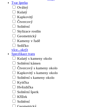
Tvar šperku
Oválný
Kulatý
Kapkovitý
Čtvercový
Solitérní
Stylizace rostlin
Geometrický
Kameny v řadě
Srdíčko
více...
skrýt
Specifikace tvaru
Kulatý s kameny okolo
Solitérní kámen
Čtvercový s kameny okolo
Kapkovitý s kameny okolo
Solitérní s kameny okolo
Kytička
Hvězdička
Solitérní šperk
Křížek
Solitérní
Geometrický