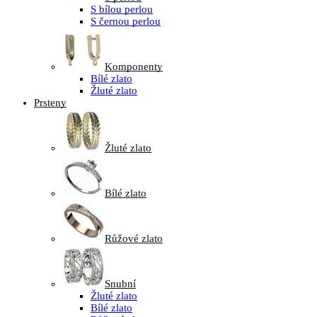
S bílou perlou
S černou perlou
Komponenty
Bílé zlato
Žluté zlato
Prsteny
Žluté zlato
Bílé zlato
Růžové zlato
Snubní
Žluté zlato
Bílé zlato