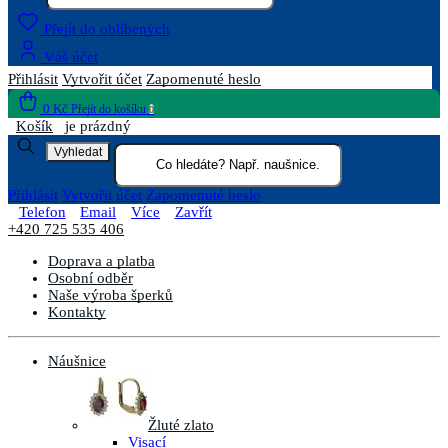
Přejít do oblíbených
Váš účet
Přihlásit
Vytvořit účet
Zapomenuté heslo
0 Kč
Přejít do košíku
0
Košík
je prázdný
Vyhledat
Přihlásit
Vytvořit účet
Zapomenuté heslo
Telefon
Email
Více
Zavřít
+420 725 535 406
Doprava a platba
Osobní odběr
Naše výroba šperků
Kontakty
Náušnice
Žluté zlato
Visací