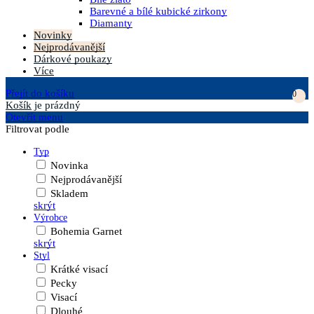
Barevné a bílé kubické zirkony
Diamanty
Novinky
Nejprodávanější
Dárkové poukazy
Více
Přejít do košíku
0
Košík
je prázdný
Otevřít menu
Filtrovat podle
Typ
Novinka
Nejprodávanější
Skladem
skrýt
Výrobce
Bohemia Garnet
skrýt
Styl
Krátké visací
Pecky
Visací
Dlouhé