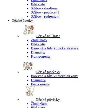
Žluté zlato
Bílé zlato
Stříbro - rhodium
Stříbro - pozlacené
Stříbro - ruthenium
Dětské šperky
Dětské náušnice
Žluté zlato
Bílé zlato
Barevné a bílé kubické zirkony
Diamanty
Komponenty
Dětské prstýnky
Barevné a bílé kubické zirkony
Diamanty
Bez kamene
Dětské přívěsky
Žluté zlato
Bílé zlato