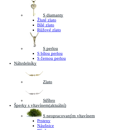
S diamanty
Žluté zlato
Bílé zlato
Růžové zlato
S perlou
S bílou perlou
S černou perlou
Náhrdelníky
Zlato
Stříbro
Šperky s vltavínem
(aktuální)
S neopracovaným vltavínem
Prsteny
Náušnice