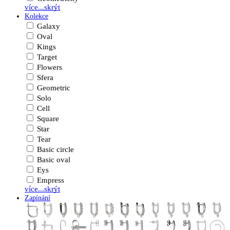
více...
skrýt
Kolekce
Galaxy
Oval
Kings
Target
Flowers
Sfera
Geometric
Solo
Cell
Square
Star
Tear
Basic circle
Basic oval
Eys
Empress
více...
skrýt
Zapínání