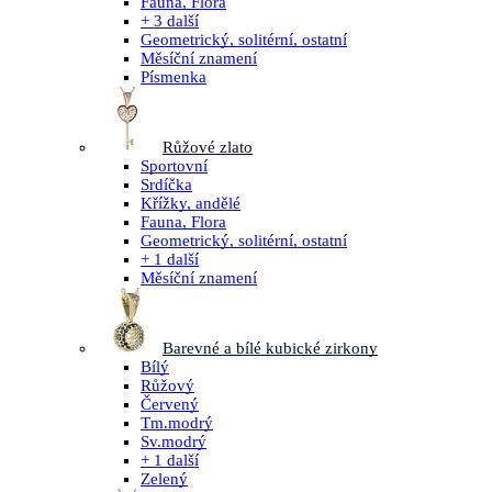
Fauna, Flora
+ 3 další
Geometrický, solitérní, ostatní
Měsíční znamení
Písmenka
Růžové zlato
Sportovní
Srdíčka
Křížky, andělé
Fauna, Flora
Geometrický, solitérní, ostatní
+ 1 další
Měsíční znamení
Barevné a bílé kubické zirkony
Bílý
Růžový
Červený
Tm.modrý
Sv.modrý
+ 1 další
Zelený