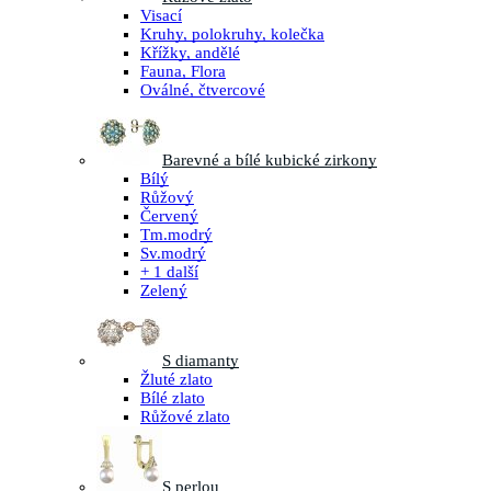
Visací
Kruhy, polokruhy, kolečka
Křížky, andělé
Fauna, Flora
Oválné, čtvercové
Barevné a bílé kubické zirkony
Bílý
Růžový
Červený
Tm.modrý
Sv.modrý
+ 1 další
Zelený
S diamanty
Žluté zlato
Bílé zlato
Růžové zlato
S perlou