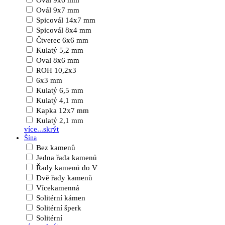
Ovál 9x6 mm
Ovál 9x7 mm
Spicovál 14x7 mm
Spicovál 8x4 mm
Čtverec 6x6 mm
Kulatý 5,2 mm
Oval 8x6 mm
ROH 10,2x3
6x3 mm
Kulatý 6,5 mm
Kulatý 4,1 mm
Kapka 12x7 mm
Kulatý 2,1 mm
více...
skrýt
Šína
Bez kamenů
Jedna řada kamenů
Řady kamenů do V
Dvě řady kamenů
Vícekamenná
Solitérní kámen
Solitérní šperk
Solitérní