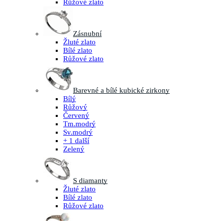
Růžové zlato
Zásnubní
Žluté zlato
Bílé zlato
Růžové zlato
Barevné a bílé kubické zirkony
Bílý
Růžový
Červený
Tm.modrý
Sv.modrý
+ 1 další
Zelený
S diamanty
Žluté zlato
Bílé zlato
Růžové zlato