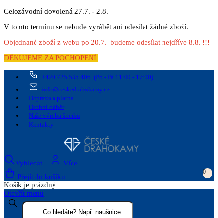
Celozávodní dovolená 27.7. - 2.8.
V tomto termínu se nebude vyrábět ani odesílat žádné zboží.
Objednané zboží z webu po 20.7. budeme odesílat nejdříve 8.8. !!!
DĚKUJEME ZA POCHOPENÍ
+420 725 535 406
(Po - Pá 11:00 - 17:00)
info@ceskedrahokamy.cz
Doprava a platba
Osobní odběr
Naše výroba šperků
Kontakty
Vyhledat
Více
0
Přejít do košíku
Košík
je prázdný
Otevřít menu