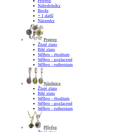
Přívěsy
Náhrdelníky
Brože
+ 1 další
Náramky
Prsteny
Žluté zlato
Bílé zlato
Stříbro - rhodium
Stříbro - pozlacené
Stříbro - ruthenium
Náušnice
Žluté zlato
Bílé zlato
Stříbro - rhodium
Stříbro - pozlacené
Stříbro - ruthenium
Přívěsy