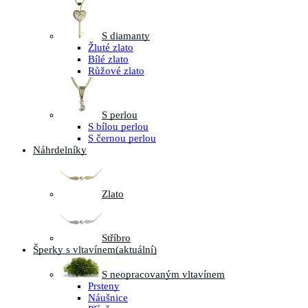
S diamanty
Žluté zlato
Bílé zlato
Růžové zlato
S perlou
S bílou perlou
S černou perlou
Náhrdelníky
Zlato
Stříbro
Šperky s vltavínem
(aktuální)
S neopracovaným vltavínem
Prsteny
Náušnice