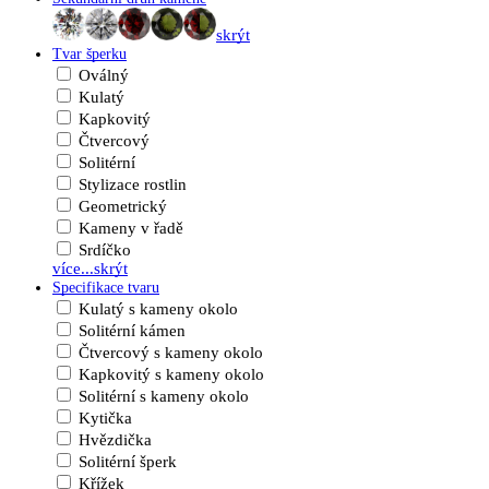
skrýt
Tvar šperku
Oválný
Kulatý
Kapkovitý
Čtvercový
Solitérní
Stylizace rostlin
Geometrický
Kameny v řadě
Srdíčko
více...
skrýt
Specifikace tvaru
Kulatý s kameny okolo
Solitérní kámen
Čtvercový s kameny okolo
Kapkovitý s kameny okolo
Solitérní s kameny okolo
Kytička
Hvězdička
Solitérní šperk
Křížek