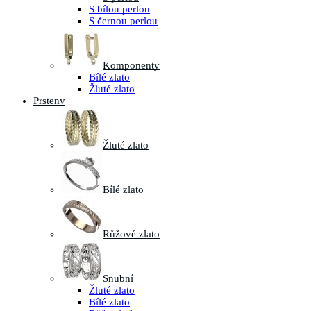
S bílou perlou
S černou perlou
Komponenty
Bílé zlato
Žluté zlato
Prsteny
Žluté zlato
Bílé zlato
Růžové zlato
Snubní
Žluté zlato
Bílé zlato