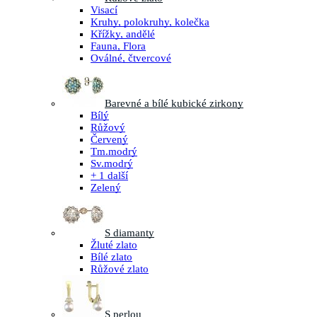
Visací
Kruhy, polokruhy, kolečka
Křížky, andělé
Fauna, Flora
Oválné, čtvercové
Barevné a bílé kubické zirkony
Bílý
Růžový
Červený
Tm.modrý
Sv.modrý
+ 1 další
Zelený
S diamanty
Žluté zlato
Bílé zlato
Růžové zlato
S perlou