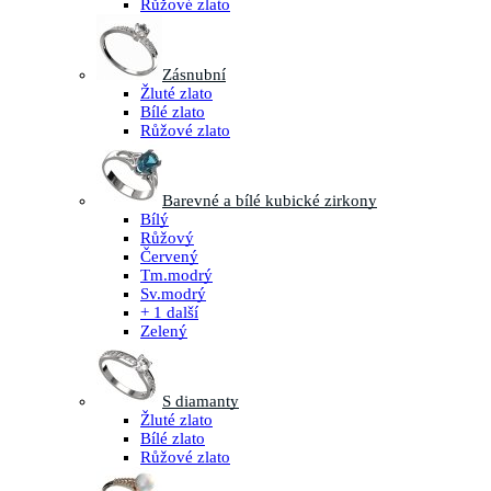
Růžové zlato
Zásnubní
Žluté zlato
Bílé zlato
Růžové zlato
Barevné a bílé kubické zirkony
Bílý
Růžový
Červený
Tm.modrý
Sv.modrý
+ 1 další
Zelený
S diamanty
Žluté zlato
Bílé zlato
Růžové zlato