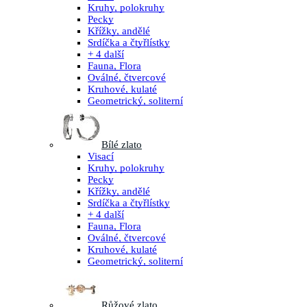
Kruhy, polokruhy
Pecky
Křížky, andělé
Srdíčka a čtyřlístky
+ 4 další
Fauna, Flora
Oválné, čtvercové
Kruhové, kulaté
Geometrický, soliterní
Bílé zlato
Visací
Kruhy, polokruhy
Pecky
Křížky, andělé
Srdíčka a čtyřlístky
+ 4 další
Fauna, Flora
Oválné, čtvercové
Kruhové, kulaté
Geometrický, soliterní
Růžové zlato