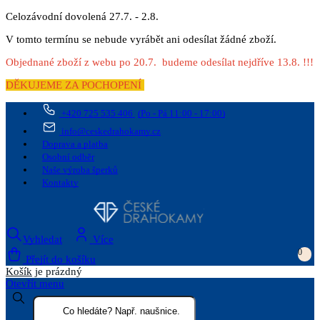
Celozávodní dovolená 27.7. - 2.8.
V tomto termínu se nebude vyrábět ani odesílat žádné zboží.
Objednané zboží z webu po 20.7. budeme odesílat nejdříve 13.8. !!!
DĚKUJEME ZA POCHOPENÍ
+420 725 535 406
(Po - Pá 11:00 - 17:00)
info@ceskedrahokamy.cz
Doprava a platba
Osobní odběr
Naše výroba šperků
Kontakty
Vyhledat
Více
0
Přejít do košíku
Košík
je prázdný
Otevřít menu