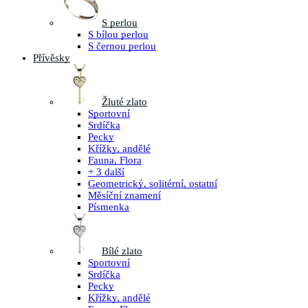
S perlou
S bílou perlou
S černou perlou
Přívěsky
Žluté zlato
Sportovní
Srdíčka
Pecky
Křížky, andělé
Fauna, Flora
+ 3 další
Geometrický, solitérní, ostatní
Měsíční znamení
Písmenka
Bílé zlato
Sportovní
Srdíčka
Pecky
Křížky, andělé