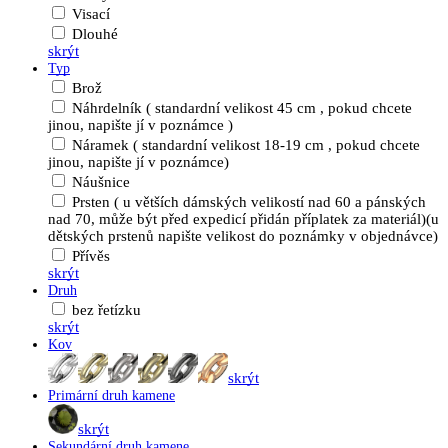
Visací
Dlouhé
skrýt
Typ
Brož
Náhrdelník ( standardní velikost 45 cm , pokud chcete
jinou, napište jí v poznámce )
Náramek ( standardní velikost 18-19 cm , pokud chcete
jinou, napište jí v poznámce)
Náušnice
Prsten ( u větších dámských velikostí nad 60 a pánských
nad 70, může být před expedicí přidán příplatek za materiál)(u
dětských prstenů napište velikost do poznámky v objednávce)
Přívěs
skrýt
Druh
bez řetízku
skrýt
Kov
skrýt
Primární druh kamene
skrýt
Sekundární druh kamene