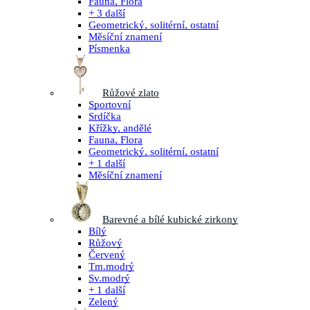
Fauna, Flora
+ 3 další
Geometrický, solitérní, ostatní
Měsíční znamení
Písmenka
Růžové zlato
Sportovní
Srdíčka
Křížky, andělé
Fauna, Flora
Geometrický, solitérní, ostatní
+ 1 další
Měsíční znamení
Barevné a bílé kubické zirkony
Bílý
Růžový
Červený
Tm.modrý
Sv.modrý
+ 1 další
Zelený