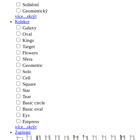
Solitérní
Geometrický
více...
skrýt
Kolekce
Galaxy
Oval
Kings
Target
Flowers
Sfera
Geometric
Solo
Cell
Square
Star
Tear
Basic circle
Basic oval
Eys
Empress
více...
skrýt
Zapínání