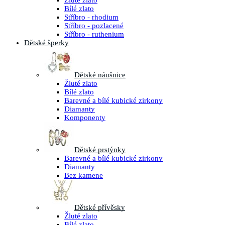
Žluté zlato
Bílé zlato
Stříbro - rhodium
Stříbro - pozlacené
Stříbro - ruthenium
Dětské šperky
Dětské náušnice
Žluté zlato
Bílé zlato
Barevné a bílé kubické zirkony
Diamanty
Komponenty
Dětské prstýnky
Barevné a bílé kubické zirkony
Diamanty
Bez kamene
Dětské přívěsky
Žluté zlato
Bílé zlato