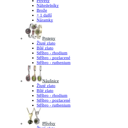
Přívěsy
Náhrdelníky
Brože
+ 1 další
Náramky
Prsteny
Žluté zlato
Bílé zlato
Stříbro - rhodium
Stříbro - pozlacené
Stříbro - ruthenium
Náušnice
Žluté zlato
Bílé zlato
Stříbro - rhodium
Stříbro - pozlacené
Stříbro - ruthenium
Přívěsy