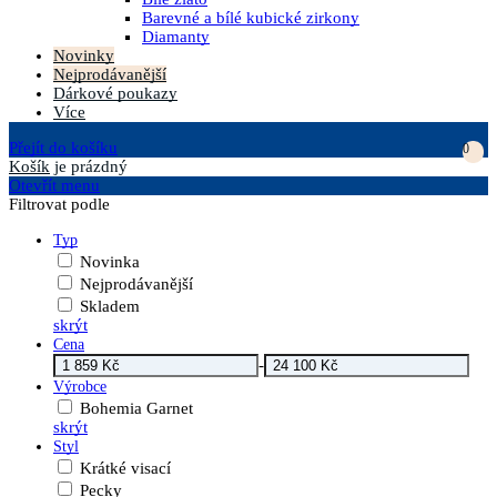
Barevné a bílé kubické zirkony
Diamanty
Novinky
Nejprodávanější
Dárkové poukazy
Více
Přejít do košíku
0
Košík
je prázdný
Otevřít menu
Filtrovat podle
Typ
Novinka
Nejprodávanější
Skladem
skrýt
Cena
-
Výrobce
Bohemia Garnet
skrýt
Styl
Krátké visací
Pecky