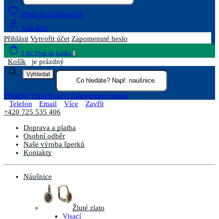
Přejít do oblíbených
Váš účet
Přihlásit
Vytvořit účet
Zapomenuté heslo
0 Kč
Přejít do košíku
0
Košík
je prázdný
Vyhledat
Přihlásit
Vytvořit účet
Zapomenuté heslo
Telefon
Email
Více
Zavřít
+420 725 535 406
Doprava a platba
Osobní odběr
Naše výroba šperků
Kontakty
Náušnice
Žluté zlato
Visací