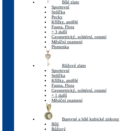
Bílé zlato
Sportovní
Srdíčka
Pecky
Křížky, andělé
Fauna, Flora
+ 3 další
Geometrický, solitérní, ostatní
Měsíční znamení
Písmenka
Růžové zlato
Sportovní
Srdíčka
Křížky, andělé
Fauna, Flora
Geometrický, solitérní, ostatní
+ 1 další
Měsíční znamení
Barevné a bílé kubické zirkony
Bílý
Růžový