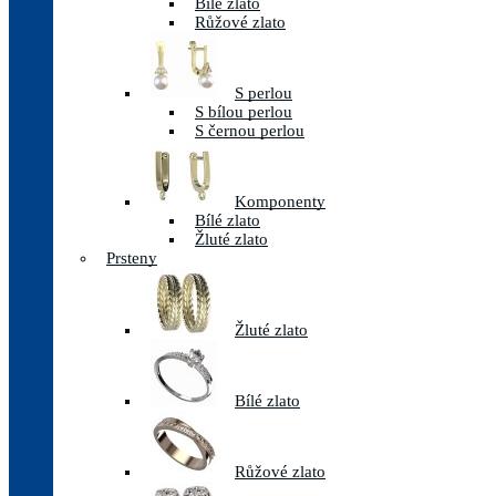
Bílé zlato
Růžové zlato
S perlou
S bílou perlou
S černou perlou
Komponenty
Bílé zlato
Žluté zlato
Prsteny
Žluté zlato
Bílé zlato
Růžové zlato