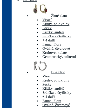
Náušnice
Žluté zlato
Visací
Kruhy, polokruhy
Pecky
Křížky, andělé
Srdíčka a čtyřlístky
+ 4 další
Fauna, Flora
Oválné, čtvercové
Kruhové, kulaté
Geometrický, soliterní
Bílé zlato
Visací
Kruhy, polokruhy
Pecky
Křížky, andělé
Srdíčka a čtyřlístky
+ 4 další
Fauna, Flora
Oválné, čtvercové