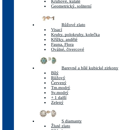
Kruhové, kulaté
Geometrický, soliterní
Růžové zlato
Visací
Kruhy, polokruhy, kolečka
Křížky, andělé
Fauna, Flora
Oválné, čtvercové
Barevné a bílé kubické zirkony
Bílý
Růžový
Červený
Tm.modrý
Sv.modrý
+ 1 další
Zelený
S diamanty
Žluté zlato