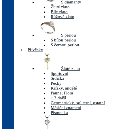
S diamanty
Žluté zlato
Bílé zlato
Růžové zlato
S perlou
S bílou perlou
S černou perlou
Přívěsky
Žluté zlato
Sportovní
Srdíčka
Pecky
Křížky, andělé
Fauna, Flora
+ 3 další
Geometrický, solitérní, ostatní
Měsíční znamení
Písmenka