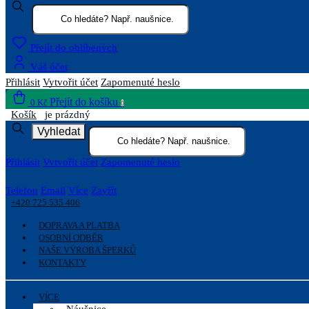
Přejít do oblíbených
Váš účet
Přihlásit
Vytvořit účet
Zapomenuté heslo
Přejít do košíku
0 Kč
0
Košík
je prázdný
Vyhledat
Přihlásit
Vytvořit účet
Zapomenuté heslo
Telefon
Email
Více
Zavřít
+420 725 535 406
DOPRAVA A PLATBA
OSOBNÍ ODBĚR
NAŠE VÝROBA ŠPERKŮ
KONTAKTY
VÍCE