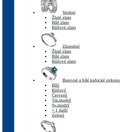
Snubní
Žluté zlato
Bílé zlato
Růžové zlato
Zásnubní
Žluté zlato
Bílé zlato
Růžové zlato
Barevné a bílé kubické zirkony
Bílý
Růžový
Červený
Tm.modrý
Sv.modrý
+ 1 další
Zelený