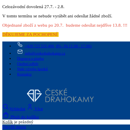
Celozávodní dovolená 27.7. - 2.8.
V tomto termínu se nebude vyrábět ani odesílat žádné zboží.
Objednané zboží z webu po 20.7. budeme odesílat nejdříve 13.8. !!!
DĚKUJEME ZA POCHOPENÍ
+420 725 535 406
(Po - Pá 11:00 - 17:00)
info@ceskedrahokamy.cz
Doprava a platba
Osobní odběr
Naše výroba šperků
Kontakty
Vyhledat
Více
Přejít do košíku
Košík
je prázdný
Otevřít menu